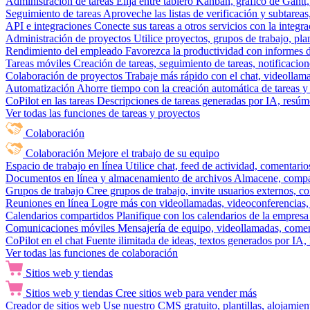
Administración de tareas
Elija entre tablero Kanban, gráfico de Gantt,
Seguimiento de tareas
Aproveche las listas de verificación y subtareas
API e integraciones
Conecte sus tareas a otros servicios con la integ
Administración de proyectos
Utilice proyectos, grupos de trabajo, pla
Rendimiento del empleado
Favorezca la productividad con informes de 
Tareas móviles
Creación de tareas, seguimiento de tareas, notificacio
Colaboración de proyectos
Trabaje más rápido con el chat, videollam
Automatización
Ahorre tiempo con la creación automática de tareas y 
CoPilot en las tareas
Descripciones de tareas generadas por IA, resúmen
Ver todas las funciones de tareas y proyectos
Colaboración
Colaboración
Mejore el trabajo de su equipo
Espacio de trabajo en línea
Utilice chat, feed de actividad, comentari
Documentos en línea y almacenamiento de archivos
Almacene, compar
Grupos de trabajo
Cree grupos de trabajo, invite usuarios externos, c
Reuniones en línea
Logre más con videollamadas, videoconferencias, 
Calendarios compartidos
Planifique con los calendarios de la empresa
Comunicaciones móviles
Mensajería de equipo, videollamadas, coment
CoPilot en el chat
Fuente ilimitada de ideas, textos generados por IA, 
Ver todas las funciones de colaboración
Sitios web y tiendas
Sitios web y tiendas
Cree sitios web para vender más
Creador de sitios web
Use nuestro CMS gratuito, plantillas, alojamie