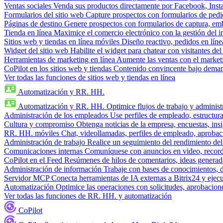
Ventas sociales
Venda sus productos directamente por Facebook, In
Formularios del sitio web
Capture prospectos con formularios de pedi
Páginas de destino
Genere prospectos con formularios de captura, em
Tienda en línea
Maximice el comercio electrónico con la gestión del i
Sitios web y tiendas en línea móviles
Diseño reactivo, pedidos en línea
Widget del sitio web
Habilite el widget para chatear con visitantes de
Herramientas de marketing en línea
Aumente las ventas con el market
CoPilot en los sitios web y tiendas
Contenido convincente bajo demand
Ver todas las funciones de sitios web y tiendas en línea
Automatización y RR. HH.
Automatización y RR. HH.
Optimice flujos de trabajo y admini
Administración de los empleados
Use perfiles de empleado, estructura
Cultura y compromiso
Obtenga noticias de la empresa, encuestas, insi
RR. HH. móviles
Chat, videollamadas, perfiles de empleado, aprobac
Administración de trabajo
Realice un seguimiento del rendimiento del
Comunicaciones internas
Comuníquese con anuncios en video, recorda
CoPilot en el Feed
Resúmenes de hilos de comentarios, ideas generadas
Administración de información
Trabaje con bases de conocimientos, 
Servidor MCP
Conecta herramientas de IA externas a Bitrix24 y ejecu
Automatización
Optimice las operaciones con solicitudes, aprobacione
Ver todas las funciones de RR. HH. y automatización
CoPilot