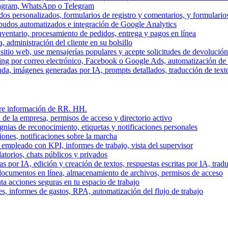
stagram, WhatsApp o Telegram
dos personalizados, formularios de registro y comentarios, y formulari
budos automatizados e integración de Google Analytics
nventario, procesamiento de pedidos, entrega y pagos en línea
, administración del cliente en su bolsillo
l sitio web, use mensajerías populares y acepte solicitudes de devolució
ing por correo electrónico, Facebook o Google Ads, automatización d
a, imágenes generadas por IA, prompts detallados, traducción de text
stre información de RR. HH.
 de la empresa, permisos de acceso y directorio activo
gnias de reconocimiento, etiquetas y notificaciones personales
iones, notificaciones sobre la marcha
 empleado con KPI, informes de trabajo, vista del supervisor
torios, chats públicos y privados
 por IA, edición y creación de textos, respuestas escritas por IA, trad
documentos en línea, almacenamiento de archivos, permisos de acceso
ta acciones seguras en tu espacio de trabajo
s, informes de gastos, RPA, automatización del flujo de trabajo