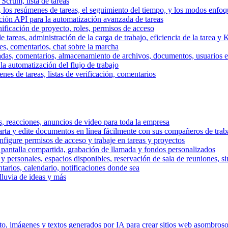
 Scrum, lista de tareas
, los resúmenes de tareas, el seguimiento del tiempo, y los modos enfoq
ración API para la automatización avanzada de tareas
nificación de proyecto, roles, permisos de acceso
tareas, administración de la carga de trabajo, eficiencia de la tarea y 
nes, comentarios, chat sobre la marcha
adas, comentarios, almacenamiento de archivos, documentos, usuarios ext
la automatización del flujo de trabajo
es de tareas, listas de verificación, comentarios
os, reacciones, anuncios de video para toda la empresa
ta y edite documentos en línea fácilmente con sus compañeros de traba
onfigure permisos de acceso y trabaje en tareas y proyectos
pantalla compartida, grabación de llamada y fondos personalizados
 y personales, espacios disponibles, reservación de sala de reuniones, s
arios, calendario, notificaciones donde sea
lluvia de ideas y más
nto, imágenes y textos generados por IA para crear sitios web asombros