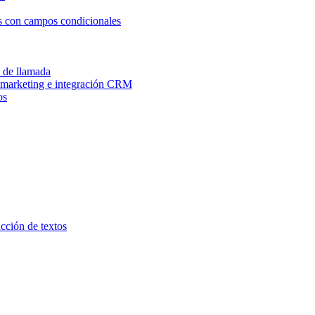
os con campos condicionales
n de llamada
e marketing e integración CRM
os
ucción de textos