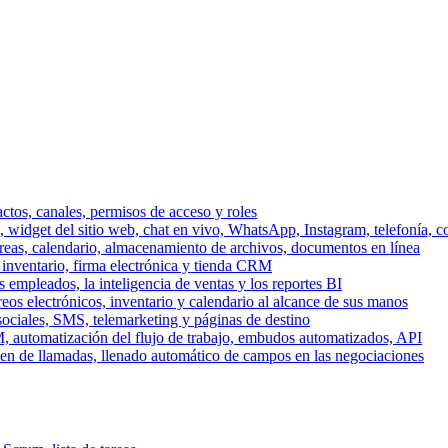
ctos, canales, permisos de acceso y roles
dget del sitio web, chat en vivo, WhatsApp, Instagram, telefonía, co
areas, calendario, almacenamiento de archivos, documentos en línea
 inventario, firma electrónica y tienda CRM
 empleados, la inteligencia de ventas y los reportes BI
reos electrónicos, inventario y calendario al alcance de sus manos
sociales, SMS, telemarketing y páginas de destino
, automatización del flujo de trabajo, embudos automatizados, API
men de llamadas, llenado automático de campos en las negociaciones