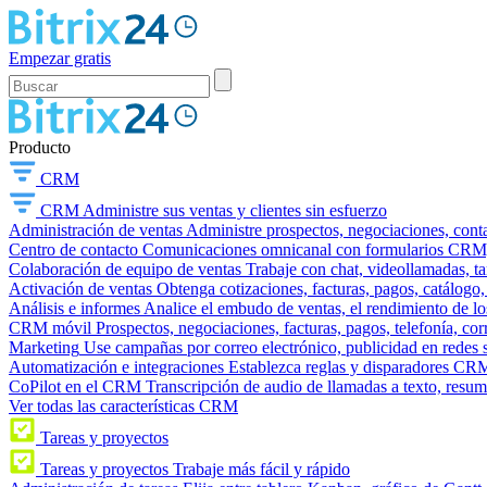
Empezar gratis
Producto
CRM
CRM
Administre sus ventas y clientes sin esfuerzo
Administración de ventas
Administre prospectos, negociaciones, conta
Centro de contacto
Comunicaciones omnicanal con formularios CRM, wi
Colaboración de equipo de ventas
Trabaje con chat, videollamadas, t
Activación de ventas
Obtenga cotizaciones, facturas, pagos, catálogo,
Análisis e informes
Analice el embudo de ventas, el rendimiento de los
CRM móvil
Prospectos, negociaciones, facturas, pagos, telefonía, cor
Marketing
Use campañas por correo electrónico, publicidad en redes 
Automatización e integraciones
Establezca reglas y disparadores CRM
CoPilot en el CRM
Transcripción de audio de llamadas a texto, resu
Ver todas las características CRM
Tareas y proyectos
Tareas y proyectos
Trabaje más fácil y rápido