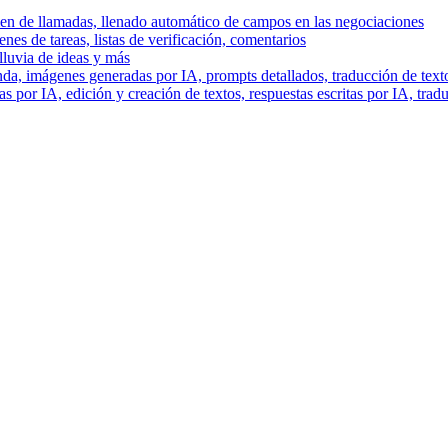
men de llamadas, llenado automático de campos en las negociaciones
es de tareas, listas de verificación, comentarios
lluvia de ideas y más
a, imágenes generadas por IA, prompts detallados, traducción de text
 por IA, edición y creación de textos, respuestas escritas por IA, trad