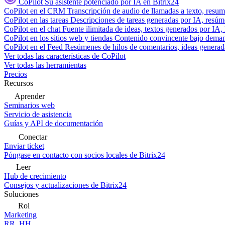
CoPilot
Su asistente potenciado por IA en Bitrix24
CoPilot en el CRM
Transcripción de audio de llamadas a texto, resu
CoPilot en las tareas
Descripciones de tareas generadas por IA, resúmen
CoPilot en el chat
Fuente ilimitada de ideas, textos generados por IA, 
CoPilot en los sitios web y tiendas
Contenido convincente bajo demand
CoPilot en el Feed
Resúmenes de hilos de comentarios, ideas generadas
Ver todas las características de CoPilot
Ver todas las herramientas
Precios
Recursos
Aprender
Seminarios web
Servicio de asistencia
Guías y API de documentación
Conectar
Enviar ticket
Póngase en contacto con socios locales de Bitrix24
Leer
Hub de crecimiento
Consejos y actualizaciones de Bitrix24
Soluciones
Rol
Marketing
RR. HH.