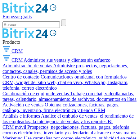
Empezar gratis
Producto
CRM
CRM
Administre sus ventas y clientes sin esfuerzo
Administración de ventas
Administre prospectos, negociaciones,
contactos, canales, permisos de acceso y roles
Centro de contacto
Comunicaciones omnicanal con formularios
CRM, widget del sitio web, chat en vivo, WhatsApp, Instagram,
telefonía, correo electrónico
Colaboración de equipo de ventas
Trabaje con chat, videollamadas,
tareas, calendario, almacenamiento de archivos, documentos en línea
Activación de ventas
Obtenga cotizaciones, facturas, pagos,
catálogo, inventario, firma electrónica y tienda CRM
Análisis e informes
Analice el embudo de ventas, el rendimiento de
los empleados, la inteligencia de ventas y los reportes BI
CRM móvil
Prospectos, negociaciones, facturas, pagos, telefonía,
correos electrónicos, inventario y calendario al alcance de sus manos
Marketing
Use campañas por correo electrónico, publicidad en redes