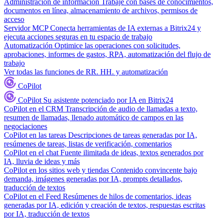
Administración de información
Trabaje con bases de conocimientos,
documentos en línea, almacenamiento de archivos, permisos de
acceso
Servidor MCP
Conecta herramientas de IA externas a Bitrix24 y
ejecuta acciones seguras en tu espacio de trabajo
Automatización
Optimice las operaciones con solicitudes,
aprobaciones, informes de gastos, RPA, automatización del flujo de
trabajo
Ver todas las funciones de RR. HH. y automatización
CoPilot
CoPilot
Su asistente potenciado por IA en Bitrix24
CoPilot en el CRM
Transcripción de audio de llamadas a texto,
resumen de llamadas, llenado automático de campos en las
negociaciones
CoPilot en las tareas
Descripciones de tareas generadas por IA,
resúmenes de tareas, listas de verificación, comentarios
CoPilot en el chat
Fuente ilimitada de ideas, textos generados por
IA, lluvia de ideas y más
CoPilot en los sitios web y tiendas
Contenido convincente bajo
demanda, imágenes generadas por IA, prompts detallados,
traducción de textos
CoPilot en el Feed
Resúmenes de hilos de comentarios, ideas
generadas por IA, edición y creación de textos, respuestas escritas
por IA, traducción de textos