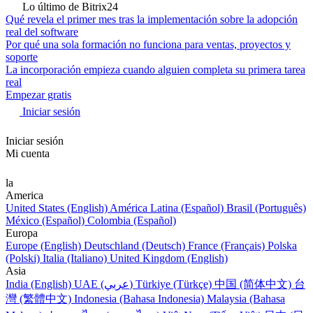
Lo último de Bitrix24
Qué revela el primer mes tras la implementación sobre la adopción
real del software
Por qué una sola formación no funciona para ventas, proyectos y
soporte
La incorporación empieza cuando alguien completa su primera tarea
real
Empezar gratis
Iniciar sesión
Iniciar sesión
Mi cuenta
la
America
United States (English)
América Latina (Español)
Brasil (Português)
México (Español)
Colombia (Español)
Europa
Europe (English)
Deutschland (Deutsch)
France (Français)
Polska
(Polski)
Italia (Italiano)
United Kingdom (English)
Asia
India (English)
UAE (عربي)
Türkiye (Türkçe)
中国 (简体中文)
台
灣 (繁體中文)
Indonesia (Bahasa Indonesia)
Malaysia (Bahasa