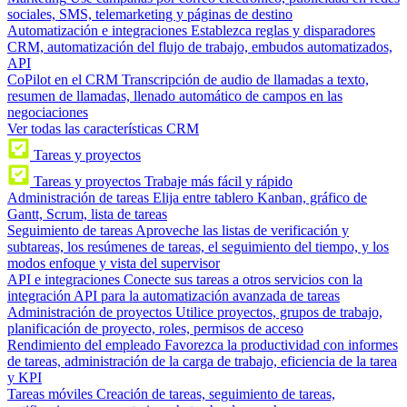
sociales, SMS, telemarketing y páginas de destino
Automatización e integraciones
Establezca reglas y disparadores
CRM, automatización del flujo de trabajo, embudos automatizados,
API
CoPilot en el CRM
Transcripción de audio de llamadas a texto,
resumen de llamadas, llenado automático de campos en las
negociaciones
Ver todas las características CRM
Tareas y proyectos
Tareas y proyectos
Trabaje más fácil y rápido
Administración de tareas
Elija entre tablero Kanban, gráfico de
Gantt, Scrum, lista de tareas
Seguimiento de tareas
Aproveche las listas de verificación y
subtareas, los resúmenes de tareas, el seguimiento del tiempo, y los
modos enfoque y vista del supervisor
API e integraciones
Conecte sus tareas a otros servicios con la
integración API para la automatización avanzada de tareas
Administración de proyectos
Utilice proyectos, grupos de trabajo,
planificación de proyecto, roles, permisos de acceso
Rendimiento del empleado
Favorezca la productividad con informes
de tareas, administración de la carga de trabajo, eficiencia de la tarea
y KPI
Tareas móviles
Creación de tareas, seguimiento de tareas,