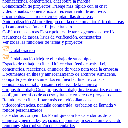
notificaciones, comentarios, chat sobre la marcha
Colaboración de proyectos
Trabaje más rápido con el chat,
videollamadas, comentarios, almacenamiento de archivos,
documentos, usuarios externos, plantillas de tareas
Automatización
Ahorre tiempo con la creación automática de tareas
y la automatización del flujo de trabajo
CoPilot en las tareas
Descripciones de tareas generadas por IA,
resúmenes de tareas, listas de verificación, comentarios
Ver todas las funciones de tareas y proyectos
Colaboración
Colaboración
Mejore el trabajo de su equipo
Espacio de trabajo en línea
Utilice chat, feed de actividad,
comentarios, reacciones, anuncios de video para toda la empresa
Documentos en línea y almacenamiento de archivos
Almacene,
comparta y edite documentos en línea fácilmente con sus
compañeros de trabajo usando el drive de la empresa
Grupos de trabajo
Cree grupos de trabajo, invite usuarios externos,
configure permisos de acceso y trabaje en tareas y proyectos
Reuniones en línea
Logre más con videollamadas,
videoconferencias, pantalla compartida, grabación de llamada y
fondos personalizados
Calendarios compartidos
Planifique con los calendarios de la
empresa y personales, espacios disponibles, reservación de sala de
reuniones, sincronización de calendarios