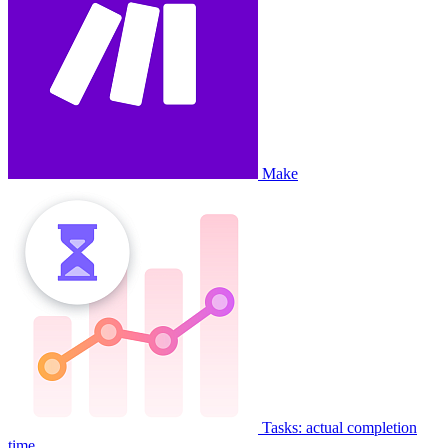
Make
Tasks: actual completion
time