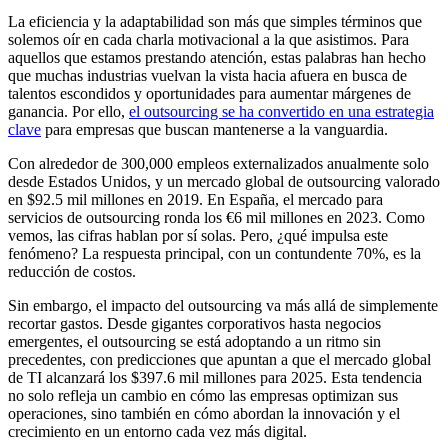
La eficiencia y la adaptabilidad son más que simples términos que
solemos oír en cada charla motivacional a la que asistimos. Para
aquellos que estamos prestando atención, estas palabras han hecho
que muchas industrias vuelvan la vista hacia afuera en busca de
talentos escondidos y oportunidades para aumentar márgenes de
ganancia. Por ello,
el outsourcing se ha convertido en una estrategia
clave
para empresas que buscan mantenerse a la vanguardia.
Con alrededor de 300,000 empleos externalizados anualmente solo
desde Estados Unidos, y un mercado global de outsourcing valorado
en $92.5 mil millones en 2019. En España, el mercado para
servicios de outsourcing ronda los €6 mil millones en 2023. Como
vemos, las cifras hablan por sí solas. Pero, ¿qué impulsa este
fenómeno? La respuesta principal, con un contundente 70%, es la
reducción de costos.
Sin embargo, el impacto del outsourcing va más allá de simplemente
recortar gastos. Desde gigantes corporativos hasta negocios
emergentes, el outsourcing se está adoptando a un ritmo sin
precedentes, con predicciones que apuntan a que el mercado global
de TI alcanzará los $397.6 mil millones para 2025. Esta tendencia
no solo refleja un cambio en cómo las empresas optimizan sus
operaciones, sino también en cómo abordan la innovación y el
crecimiento en un entorno cada vez más digital.