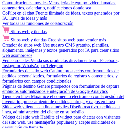
Comunicaciones móviles
Mensajería de equipo, videollamadas,
comentarios, calendario, notificaciones donde sea
CoPilot en el chat
Fuente ilimitada de ideas, textos generados por
IA, lluvia de ideas y más
Ver todas las funciones de colaboración
Sitios web y tiendas
Sitios web y tiendas
Cree sitios web para vender más
Creador de sitios web
Use nuestro CMS gratuito, plantillas,
alojamiento, imágenes y textos generados por IA para crear sitios
web asombrosos
Ventas sociales
Venda sus productos directamente por Facebook,
Instagram, WhatsApp o Telegram
Formularios del sitio web
Capture prospectos con formularios de
pedidos personalizados, formularios de registro y comentarios, y
formularios con campos condicionales
Páginas de destino
Genere prospectos con formularios de captura,
embudos automatizados e integración de Google Analytics
Tienda en línea
Maximice el comercio electrónico con la gestión del
inventario, procesamiento de pedidos, entrega y pagos en línea
Sitios web y tiendas en línea móviles
Diseño reactivo, pedidos en
línea, administración del cliente en su bolsillo
Widget del sitio web
Habilite el widget para chatear con visitantes
del sitio web, use mensajerías populares y acepte solicitudes de
devolución de llamada