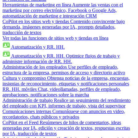
Herramientas de marketing en línea
Aumente las ventas con el
marketing por correo electrónico, Facebook o Google Ads,
automatización de marketing e integración CRM
CoPilot en los sitios web y tiendas
Contenido convincente bajo
demanda, imágenes generadas por IA, prompts detallados,
traducción de textos
Ver todas las funciones de sitios web y tiendas en línea
Automatización y RR. HH.
Automatización y RR. HH.
Optimice flujos de trabajo y
administre información de RR. HH.
Administración de los empleados
Use perfiles de empleado,
estructura de la empresa, permisos de acceso y directorio activo
Cultura y compromiso
Obtenga noticias de la empresa, encuestas,
insignias de reconocimiento, etiquetas y notificaciones personales
RR. HH. móviles
Chat, videollamadas, perfiles de empleado,
aprobaciones, notificaciones sobre la marcha
Administración de trabajo
Realice un seguimiento del rendimiento
del empleado con KPI, informes de trabajo, vista del supervisor
Comunicaciones internas
Comuníquese con anuncios en video,
recordatorios, chats públicos y privados
CoPilot en el Feed
Resúmenes de hilos de comentarios, ideas
generadas por IA, edición y creación de textos, respuestas escritas
por IA, traducción de textos