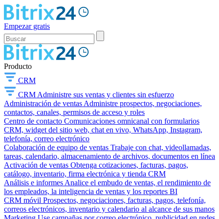
Empezar gratis
Producto
CRM
CRM
Administre sus ventas y clientes sin esfuerzo
Administración de ventas
Administre prospectos, negociaciones,
contactos, canales, permisos de acceso y roles
Centro de contacto
Comunicaciones omnicanal con formularios
CRM, widget del sitio web, chat en vivo, WhatsApp, Instagram,
telefonía, correo electrónico
Colaboración de equipo de ventas
Trabaje con chat, videollamadas,
tareas, calendario, almacenamiento de archivos, documentos en línea
Activación de ventas
Obtenga cotizaciones, facturas, pagos,
catálogo, inventario, firma electrónica y tienda CRM
Análisis e informes
Analice el embudo de ventas, el rendimiento de
los empleados, la inteligencia de ventas y los reportes BI
CRM móvil
Prospectos, negociaciones, facturas, pagos, telefonía,
correos electrónicos, inventario y calendario al alcance de sus manos
Marketing
Use campañas por correo electrónico, publicidad en redes