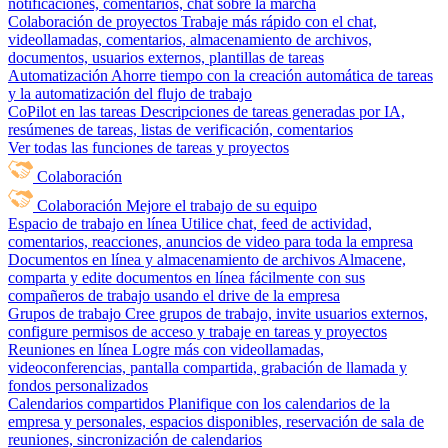
notificaciones, comentarios, chat sobre la marcha
Colaboración de proyectos
Trabaje más rápido con el chat,
videollamadas, comentarios, almacenamiento de archivos,
documentos, usuarios externos, plantillas de tareas
Automatización
Ahorre tiempo con la creación automática de tareas
y la automatización del flujo de trabajo
CoPilot en las tareas
Descripciones de tareas generadas por IA,
resúmenes de tareas, listas de verificación, comentarios
Ver todas las funciones de tareas y proyectos
Colaboración
Colaboración
Mejore el trabajo de su equipo
Espacio de trabajo en línea
Utilice chat, feed de actividad,
comentarios, reacciones, anuncios de video para toda la empresa
Documentos en línea y almacenamiento de archivos
Almacene,
comparta y edite documentos en línea fácilmente con sus
compañeros de trabajo usando el drive de la empresa
Grupos de trabajo
Cree grupos de trabajo, invite usuarios externos,
configure permisos de acceso y trabaje en tareas y proyectos
Reuniones en línea
Logre más con videollamadas,
videoconferencias, pantalla compartida, grabación de llamada y
fondos personalizados
Calendarios compartidos
Planifique con los calendarios de la
empresa y personales, espacios disponibles, reservación de sala de
reuniones, sincronización de calendarios