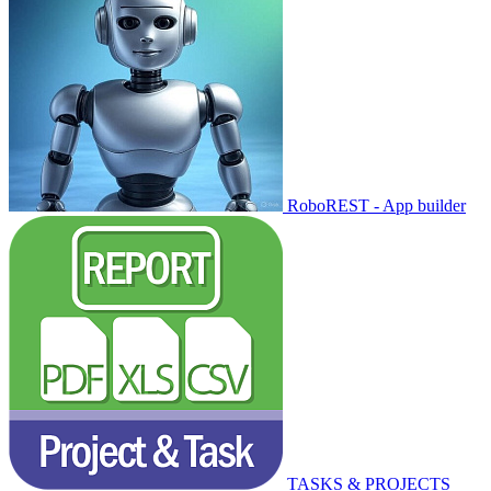
RoboREST - App builder
TASKS & PROJECTS