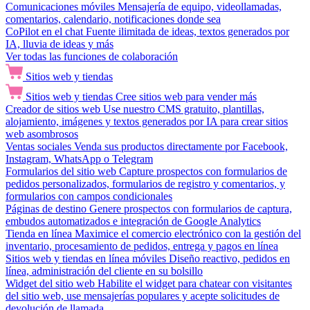
Comunicaciones móviles
Mensajería de equipo, videollamadas,
comentarios, calendario, notificaciones donde sea
CoPilot en el chat
Fuente ilimitada de ideas, textos generados por
IA, lluvia de ideas y más
Ver todas las funciones de colaboración
Sitios web y tiendas
Sitios web y tiendas
Cree sitios web para vender más
Creador de sitios web
Use nuestro CMS gratuito, plantillas,
alojamiento, imágenes y textos generados por IA para crear sitios
web asombrosos
Ventas sociales
Venda sus productos directamente por Facebook,
Instagram, WhatsApp o Telegram
Formularios del sitio web
Capture prospectos con formularios de
pedidos personalizados, formularios de registro y comentarios, y
formularios con campos condicionales
Páginas de destino
Genere prospectos con formularios de captura,
embudos automatizados e integración de Google Analytics
Tienda en línea
Maximice el comercio electrónico con la gestión del
inventario, procesamiento de pedidos, entrega y pagos en línea
Sitios web y tiendas en línea móviles
Diseño reactivo, pedidos en
línea, administración del cliente en su bolsillo
Widget del sitio web
Habilite el widget para chatear con visitantes
del sitio web, use mensajerías populares y acepte solicitudes de
devolución de llamada