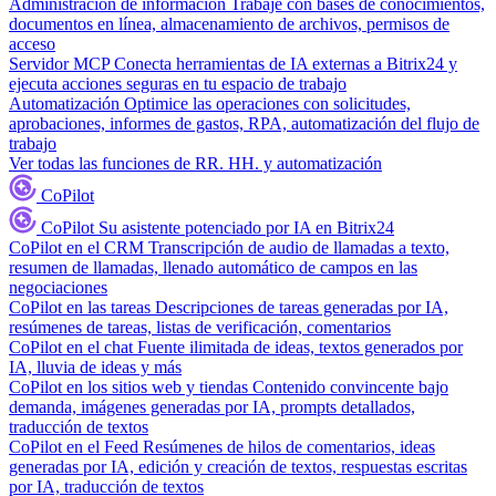
Administración de información
Trabaje con bases de conocimientos,
documentos en línea, almacenamiento de archivos, permisos de
acceso
Servidor MCP
Conecta herramientas de IA externas a Bitrix24 y
ejecuta acciones seguras en tu espacio de trabajo
Automatización
Optimice las operaciones con solicitudes,
aprobaciones, informes de gastos, RPA, automatización del flujo de
trabajo
Ver todas las funciones de RR. HH. y automatización
CoPilot
CoPilot
Su asistente potenciado por IA en Bitrix24
CoPilot en el CRM
Transcripción de audio de llamadas a texto,
resumen de llamadas, llenado automático de campos en las
negociaciones
CoPilot en las tareas
Descripciones de tareas generadas por IA,
resúmenes de tareas, listas de verificación, comentarios
CoPilot en el chat
Fuente ilimitada de ideas, textos generados por
IA, lluvia de ideas y más
CoPilot en los sitios web y tiendas
Contenido convincente bajo
demanda, imágenes generadas por IA, prompts detallados,
traducción de textos
CoPilot en el Feed
Resúmenes de hilos de comentarios, ideas
generadas por IA, edición y creación de textos, respuestas escritas
por IA, traducción de textos