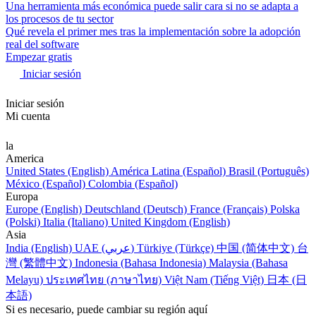
Una herramienta más económica puede salir cara si no se adapta a
los procesos de tu sector
Qué revela el primer mes tras la implementación sobre la adopción
real del software
Empezar gratis
Iniciar sesión
Iniciar sesión
Mi cuenta
la
America
United States (English)
América Latina (Español)
Brasil (Português)
México (Español)
Colombia (Español)
Europa
Europe (English)
Deutschland (Deutsch)
France (Français)
Polska
(Polski)
Italia (Italiano)
United Kingdom (English)
Asia
India (English)
UAE (عربي)
Türkiye (Türkçe)
中国 (简体中文)
台
灣 (繁體中文)
Indonesia (Bahasa Indonesia)
Malaysia (Bahasa
Melayu)
ประเทศไทย (ภาษาไทย)
Việt Nam (Tiếng Việt)
日本 (日
本語)
Si es necesario, puede cambiar su región aquí