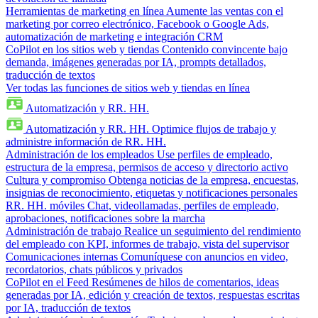
Herramientas de marketing en línea
Aumente las ventas con el
marketing por correo electrónico, Facebook o Google Ads,
automatización de marketing e integración CRM
CoPilot en los sitios web y tiendas
Contenido convincente bajo
demanda, imágenes generadas por IA, prompts detallados,
traducción de textos
Ver todas las funciones de sitios web y tiendas en línea
Automatización y RR. HH.
Automatización y RR. HH.
Optimice flujos de trabajo y
administre información de RR. HH.
Administración de los empleados
Use perfiles de empleado,
estructura de la empresa, permisos de acceso y directorio activo
Cultura y compromiso
Obtenga noticias de la empresa, encuestas,
insignias de reconocimiento, etiquetas y notificaciones personales
RR. HH. móviles
Chat, videollamadas, perfiles de empleado,
aprobaciones, notificaciones sobre la marcha
Administración de trabajo
Realice un seguimiento del rendimiento
del empleado con KPI, informes de trabajo, vista del supervisor
Comunicaciones internas
Comuníquese con anuncios en video,
recordatorios, chats públicos y privados
CoPilot en el Feed
Resúmenes de hilos de comentarios, ideas
generadas por IA, edición y creación de textos, respuestas escritas
por IA, traducción de textos