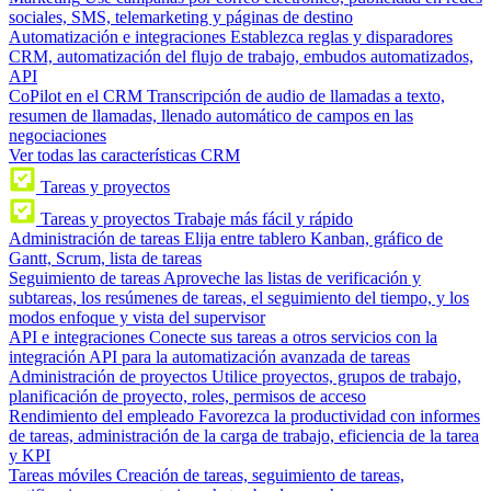
sociales, SMS, telemarketing y páginas de destino
Automatización e integraciones
Establezca reglas y disparadores
CRM, automatización del flujo de trabajo, embudos automatizados,
API
CoPilot en el CRM
Transcripción de audio de llamadas a texto,
resumen de llamadas, llenado automático de campos en las
negociaciones
Ver todas las características CRM
Tareas y proyectos
Tareas y proyectos
Trabaje más fácil y rápido
Administración de tareas
Elija entre tablero Kanban, gráfico de
Gantt, Scrum, lista de tareas
Seguimiento de tareas
Aproveche las listas de verificación y
subtareas, los resúmenes de tareas, el seguimiento del tiempo, y los
modos enfoque y vista del supervisor
API e integraciones
Conecte sus tareas a otros servicios con la
integración API para la automatización avanzada de tareas
Administración de proyectos
Utilice proyectos, grupos de trabajo,
planificación de proyecto, roles, permisos de acceso
Rendimiento del empleado
Favorezca la productividad con informes
de tareas, administración de la carga de trabajo, eficiencia de la tarea
y KPI
Tareas móviles
Creación de tareas, seguimiento de tareas,