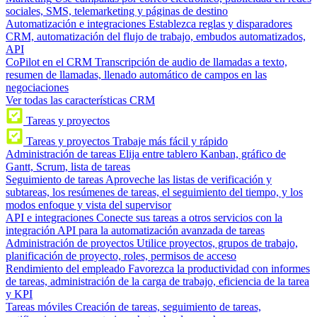
sociales, SMS, telemarketing y páginas de destino
Automatización e integraciones
Establezca reglas y disparadores
CRM, automatización del flujo de trabajo, embudos automatizados,
API
CoPilot en el CRM
Transcripción de audio de llamadas a texto,
resumen de llamadas, llenado automático de campos en las
negociaciones
Ver todas las características CRM
Tareas y proyectos
Tareas y proyectos
Trabaje más fácil y rápido
Administración de tareas
Elija entre tablero Kanban, gráfico de
Gantt, Scrum, lista de tareas
Seguimiento de tareas
Aproveche las listas de verificación y
subtareas, los resúmenes de tareas, el seguimiento del tiempo, y los
modos enfoque y vista del supervisor
API e integraciones
Conecte sus tareas a otros servicios con la
integración API para la automatización avanzada de tareas
Administración de proyectos
Utilice proyectos, grupos de trabajo,
planificación de proyecto, roles, permisos de acceso
Rendimiento del empleado
Favorezca la productividad con informes
de tareas, administración de la carga de trabajo, eficiencia de la tarea
y KPI
Tareas móviles
Creación de tareas, seguimiento de tareas,