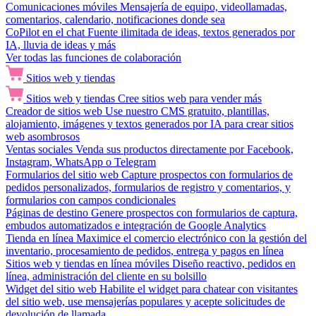
Comunicaciones móviles
Mensajería de equipo, videollamadas,
comentarios, calendario, notificaciones donde sea
CoPilot en el chat
Fuente ilimitada de ideas, textos generados por
IA, lluvia de ideas y más
Ver todas las funciones de colaboración
Sitios web y tiendas
Sitios web y tiendas
Cree sitios web para vender más
Creador de sitios web
Use nuestro CMS gratuito, plantillas,
alojamiento, imágenes y textos generados por IA para crear sitios
web asombrosos
Ventas sociales
Venda sus productos directamente por Facebook,
Instagram, WhatsApp o Telegram
Formularios del sitio web
Capture prospectos con formularios de
pedidos personalizados, formularios de registro y comentarios, y
formularios con campos condicionales
Páginas de destino
Genere prospectos con formularios de captura,
embudos automatizados e integración de Google Analytics
Tienda en línea
Maximice el comercio electrónico con la gestión del
inventario, procesamiento de pedidos, entrega y pagos en línea
Sitios web y tiendas en línea móviles
Diseño reactivo, pedidos en
línea, administración del cliente en su bolsillo
Widget del sitio web
Habilite el widget para chatear con visitantes
del sitio web, use mensajerías populares y acepte solicitudes de
devolución de llamada