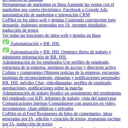
Herramientas de marketing en línea
Aumente las ventas con el
marketing por correo electrónico, Facebook o Google Ads,
automatización de marketing e integración CRM
CoPilot en los sitios web y tiendas
Contenido convincente bajo
demanda, imágenes generadas por IA, prompts detallados,
traducción de textos
Ver todas las funciones de sitios web y tiendas en línea
Automatización y RR. HH.
Automatización y RR. HH.
Optimice flujos de trabajo y
administre información de RR. HH.
Administración de los empleados
Use perfiles de empleado,
estructura de la empresa, permisos de acceso y directorio activo
Cultura y compromiso
Obtenga noticias de la empresa, encuestas,
insignias de reconocimiento, etiquetas y notificaciones personales
RR. HH. móviles
Chat, videollamadas, perfiles de empleado,
aprobaciones, notificaciones sobre la marcha
Administración de trabajo
Realice un seguimiento del rendimiento
del empleado con KPI, informes de trabajo, vista del supervisor
Comunicaciones internas
Comuníquese con anuncios en video,
recordatorios, chats públicos y privados
CoPilot en el Feed
Resúmenes de hilos de comentarios, ideas
generadas por IA, edición y creación de textos, respuestas escritas
por IA, traducción de textos