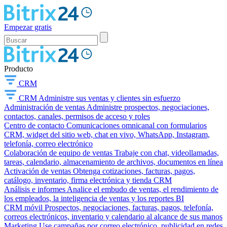
Empezar gratis
Producto
CRM
CRM
Administre sus ventas y clientes sin esfuerzo
Administración de ventas
Administre prospectos, negociaciones,
contactos, canales, permisos de acceso y roles
Centro de contacto
Comunicaciones omnicanal con formularios
CRM, widget del sitio web, chat en vivo, WhatsApp, Instagram,
telefonía, correo electrónico
Colaboración de equipo de ventas
Trabaje con chat, videollamadas,
tareas, calendario, almacenamiento de archivos, documentos en línea
Activación de ventas
Obtenga cotizaciones, facturas, pagos,
catálogo, inventario, firma electrónica y tienda CRM
Análisis e informes
Analice el embudo de ventas, el rendimiento de
los empleados, la inteligencia de ventas y los reportes BI
CRM móvil
Prospectos, negociaciones, facturas, pagos, telefonía,
correos electrónicos, inventario y calendario al alcance de sus manos
Marketing
Use campañas por correo electrónico, publicidad en redes