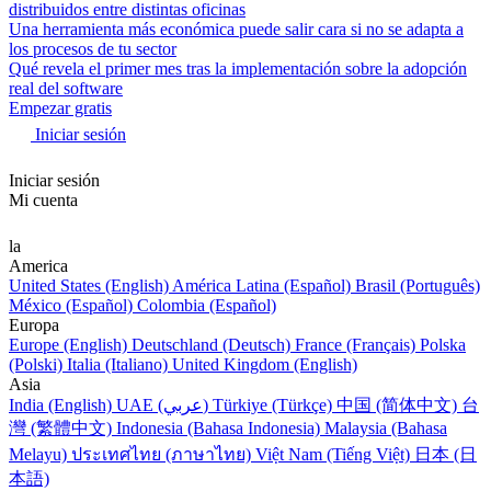
distribuidos entre distintas oficinas
Una herramienta más económica puede salir cara si no se adapta a
los procesos de tu sector
Qué revela el primer mes tras la implementación sobre la adopción
real del software
Empezar gratis
Iniciar sesión
Iniciar sesión
Mi cuenta
la
America
United States (English)
América Latina (Español)
Brasil (Português)
México (Español)
Colombia (Español)
Europa
Europe (English)
Deutschland (Deutsch)
France (Français)
Polska
(Polski)
Italia (Italiano)
United Kingdom (English)
Asia
India (English)
UAE (عربي)
Türkiye (Türkçe)
中国 (简体中文)
台
灣 (繁體中文)
Indonesia (Bahasa Indonesia)
Malaysia (Bahasa
Melayu)
ประเทศไทย (ภาษาไทย)
Việt Nam (Tiếng Việt)
日本 (日
本語)