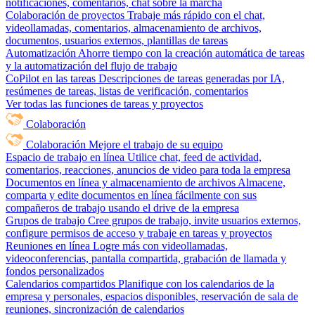
notificaciones, comentarios, chat sobre la marcha
Colaboración de proyectos
Trabaje más rápido con el chat,
videollamadas, comentarios, almacenamiento de archivos,
documentos, usuarios externos, plantillas de tareas
Automatización
Ahorre tiempo con la creación automática de tareas
y la automatización del flujo de trabajo
CoPilot en las tareas
Descripciones de tareas generadas por IA,
resúmenes de tareas, listas de verificación, comentarios
Ver todas las funciones de tareas y proyectos
Colaboración
Colaboración
Mejore el trabajo de su equipo
Espacio de trabajo en línea
Utilice chat, feed de actividad,
comentarios, reacciones, anuncios de video para toda la empresa
Documentos en línea y almacenamiento de archivos
Almacene,
comparta y edite documentos en línea fácilmente con sus
compañeros de trabajo usando el drive de la empresa
Grupos de trabajo
Cree grupos de trabajo, invite usuarios externos,
configure permisos de acceso y trabaje en tareas y proyectos
Reuniones en línea
Logre más con videollamadas,
videoconferencias, pantalla compartida, grabación de llamada y
fondos personalizados
Calendarios compartidos
Planifique con los calendarios de la
empresa y personales, espacios disponibles, reservación de sala de
reuniones, sincronización de calendarios