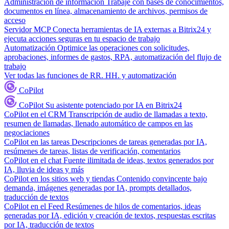
Administración de información
Trabaje con bases de conocimientos,
documentos en línea, almacenamiento de archivos, permisos de
acceso
Servidor MCP
Conecta herramientas de IA externas a Bitrix24 y
ejecuta acciones seguras en tu espacio de trabajo
Automatización
Optimice las operaciones con solicitudes,
aprobaciones, informes de gastos, RPA, automatización del flujo de
trabajo
Ver todas las funciones de RR. HH. y automatización
CoPilot
CoPilot
Su asistente potenciado por IA en Bitrix24
CoPilot en el CRM
Transcripción de audio de llamadas a texto,
resumen de llamadas, llenado automático de campos en las
negociaciones
CoPilot en las tareas
Descripciones de tareas generadas por IA,
resúmenes de tareas, listas de verificación, comentarios
CoPilot en el chat
Fuente ilimitada de ideas, textos generados por
IA, lluvia de ideas y más
CoPilot en los sitios web y tiendas
Contenido convincente bajo
demanda, imágenes generadas por IA, prompts detallados,
traducción de textos
CoPilot en el Feed
Resúmenes de hilos de comentarios, ideas
generadas por IA, edición y creación de textos, respuestas escritas
por IA, traducción de textos