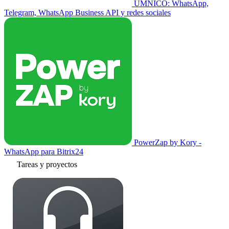
UMNICO: WhatsApp,
Telegram, WhatsApp Business API y redes sociales
PowerZap by Kory -
WhatsApp para Bitrix24
Tareas y proyectos