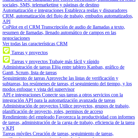
sociales, SMS, telemarketing y páginas de destino
Automatización e integraciones
Establezca reglas y disparadores
CRM, automatización del flujo de trabajo, embudos automatizados,
API
CoPilot en el CRM
Transcripción de audio de llamadas a texto,
resumen de llamadas, llenado automático de campos en las
negociaciones
Ver todas las características CRM
Tareas y proyectos
Tareas y proyectos
Trabaje más fácil y rápido
Administración de tareas
Elija entre tablero Kanban, gráfico de
Gantt, Scrum, lista de tareas
Seguimiento de tareas
Aproveche las listas de verificación y
subtareas, los resúmenes de tareas, el seguimiento del tiempo, y los
modos enfoque y vista del supervisor
API e integraciones
Conecte sus tareas a otros servicios con la
integración API para la automatización avanzada de tareas
Administración de proyectos
Utilice proyectos, grupos de trabajo,
planificación de proyecto, roles, permisos de acceso
Rendimiento del empleado
Favorezca la productividad con informes
de tareas, administración de la carga de trabajo, eficiencia de la tarea
y KPI
Tareas móviles
Creación de tareas, seguimiento de tareas,