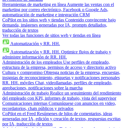
Herramientas de marketing en línea
Aumente las ventas con el
marketing por correo electrónico, Facebook o Google Ads,
automatización de marketing e integración CRM
CoPilot en los sitios web y tiendas
Contenido convincente bajo
demanda, imágenes generadas por IA, prompts detallados,
traducción de textos
Ver todas las funciones de sitios web y tiendas en línea
Automatización y RR. HH.
Automatización y RR. HH.
Optimice flujos de trabajo y
administre información de RR. HH.
Administración de los empleados
Use perfiles de empleado,
estructura de la empresa, permisos de acceso y directorio activo
Cultura y compromiso
Obtenga noticias de la empresa, encuestas,
insignias de reconocimiento, etiquetas y notificaciones personales
RR. HH. móviles
Chat, videollamadas, perfiles de empleado,
aprobaciones, notificaciones sobre la marcha
Administración de trabajo
Realice un seguimiento del rendimiento
del empleado con KPI, informes de trabajo, vista del supervisor
Comunicaciones internas
Comuníquese con anuncios en video,
recordatorios, chats públicos y privados
CoPilot en el Feed
Resúmenes de hilos de comentarios, ideas
generadas por IA, edición y creación de textos, respuestas escritas
por IA, traducción de textos