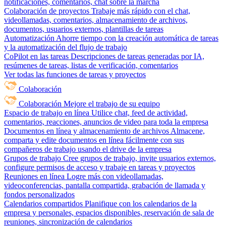
notificaciones, comentarios, chat sobre la marcha
Colaboración de proyectos
Trabaje más rápido con el chat,
videollamadas, comentarios, almacenamiento de archivos,
documentos, usuarios externos, plantillas de tareas
Automatización
Ahorre tiempo con la creación automática de tareas
y la automatización del flujo de trabajo
CoPilot en las tareas
Descripciones de tareas generadas por IA,
resúmenes de tareas, listas de verificación, comentarios
Ver todas las funciones de tareas y proyectos
Colaboración
Colaboración
Mejore el trabajo de su equipo
Espacio de trabajo en línea
Utilice chat, feed de actividad,
comentarios, reacciones, anuncios de video para toda la empresa
Documentos en línea y almacenamiento de archivos
Almacene,
comparta y edite documentos en línea fácilmente con sus
compañeros de trabajo usando el drive de la empresa
Grupos de trabajo
Cree grupos de trabajo, invite usuarios externos,
configure permisos de acceso y trabaje en tareas y proyectos
Reuniones en línea
Logre más con videollamadas,
videoconferencias, pantalla compartida, grabación de llamada y
fondos personalizados
Calendarios compartidos
Planifique con los calendarios de la
empresa y personales, espacios disponibles, reservación de sala de
reuniones, sincronización de calendarios