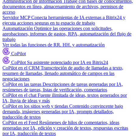
Administración de información
Trabaje con bases de conocimientos,
documentos en línea, almacenamiento de archivos, permisos de
acceso
Servidor MCP
Conecta herramientas de IA externas a Bitrix24 y
ejecuta acciones seguras en tu espacio de trabajo
Automatización
Optimice las operaciones con solicitudes,
aprobaciones, informes de gastos, RPA, automatización del flujo de
trabajo
Ver todas las funciones de RR. HH. y automatización
CoPilot
CoPilot
Su asistente potenciado por IA en Bitrix24
CoPilot en el CRM
Transcripción de audio de llamadas a texto,
resumen de llamadas, llenado automático de campos en las
negociaciones
CoPilot en las tareas
Descripciones de tareas generadas por IA,
resúmenes de tareas, listas de verificación, comentarios
CoPilot en el chat
Fuente ilimitada de ideas, textos generados por
IA, lluvia de ideas y más
CoPilot en los sitios web y tiendas
Contenido convincente bajo
demanda, imágenes generadas por IA, prompts detallados,
traducción de textos
CoPilot en el Feed
Resúmenes de hilos de comentarios, ideas
generadas por IA, edición y creación de textos, respuestas escritas
por IA, traducción de textos