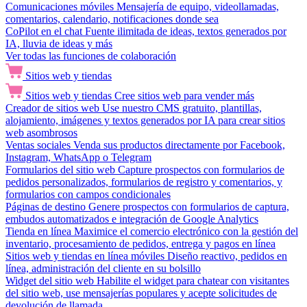
Comunicaciones móviles
Mensajería de equipo, videollamadas,
comentarios, calendario, notificaciones donde sea
CoPilot en el chat
Fuente ilimitada de ideas, textos generados por
IA, lluvia de ideas y más
Ver todas las funciones de colaboración
Sitios web y tiendas
Sitios web y tiendas
Cree sitios web para vender más
Creador de sitios web
Use nuestro CMS gratuito, plantillas,
alojamiento, imágenes y textos generados por IA para crear sitios
web asombrosos
Ventas sociales
Venda sus productos directamente por Facebook,
Instagram, WhatsApp o Telegram
Formularios del sitio web
Capture prospectos con formularios de
pedidos personalizados, formularios de registro y comentarios, y
formularios con campos condicionales
Páginas de destino
Genere prospectos con formularios de captura,
embudos automatizados e integración de Google Analytics
Tienda en línea
Maximice el comercio electrónico con la gestión del
inventario, procesamiento de pedidos, entrega y pagos en línea
Sitios web y tiendas en línea móviles
Diseño reactivo, pedidos en
línea, administración del cliente en su bolsillo
Widget del sitio web
Habilite el widget para chatear con visitantes
del sitio web, use mensajerías populares y acepte solicitudes de
devolución de llamada