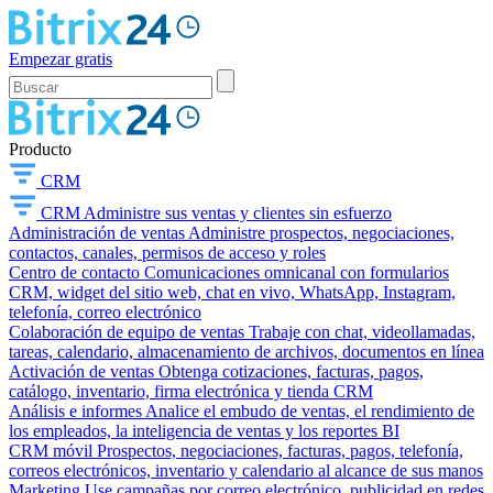
Empezar gratis
Producto
CRM
CRM
Administre sus ventas y clientes sin esfuerzo
Administración de ventas
Administre prospectos, negociaciones,
contactos, canales, permisos de acceso y roles
Centro de contacto
Comunicaciones omnicanal con formularios
CRM, widget del sitio web, chat en vivo, WhatsApp, Instagram,
telefonía, correo electrónico
Colaboración de equipo de ventas
Trabaje con chat, videollamadas,
tareas, calendario, almacenamiento de archivos, documentos en línea
Activación de ventas
Obtenga cotizaciones, facturas, pagos,
catálogo, inventario, firma electrónica y tienda CRM
Análisis e informes
Analice el embudo de ventas, el rendimiento de
los empleados, la inteligencia de ventas y los reportes BI
CRM móvil
Prospectos, negociaciones, facturas, pagos, telefonía,
correos electrónicos, inventario y calendario al alcance de sus manos
Marketing
Use campañas por correo electrónico, publicidad en redes