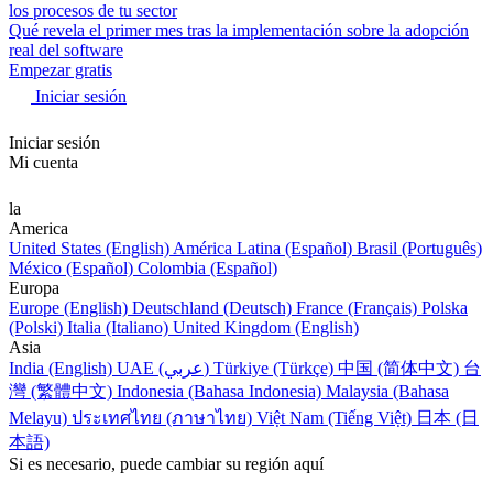
los procesos de tu sector
Qué revela el primer mes tras la implementación sobre la adopción
real del software
Empezar gratis
Iniciar sesión
Iniciar sesión
Mi cuenta
la
America
United States (English)
América Latina (Español)
Brasil (Português)
México (Español)
Colombia (Español)
Europa
Europe (English)
Deutschland (Deutsch)
France (Français)
Polska
(Polski)
Italia (Italiano)
United Kingdom (English)
Asia
India (English)
UAE (عربي)
Türkiye (Türkçe)
中国 (简体中文)
台
灣 (繁體中文)
Indonesia (Bahasa Indonesia)
Malaysia (Bahasa
Melayu)
ประเทศไทย (ภาษาไทย)
Việt Nam (Tiếng Việt)
日本 (日
本語)
Si es necesario, puede cambiar su región aquí