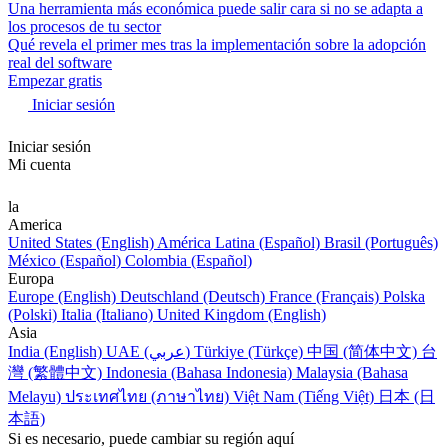
Una herramienta más económica puede salir cara si no se adapta a
los procesos de tu sector
Qué revela el primer mes tras la implementación sobre la adopción
real del software
Empezar gratis
Iniciar sesión
Iniciar sesión
Mi cuenta
la
America
United States (English)
América Latina (Español)
Brasil (Português)
México (Español)
Colombia (Español)
Europa
Europe (English)
Deutschland (Deutsch)
France (Français)
Polska
(Polski)
Italia (Italiano)
United Kingdom (English)
Asia
India (English)
UAE (عربي)
Türkiye (Türkçe)
中国 (简体中文)
台
灣 (繁體中文)
Indonesia (Bahasa Indonesia)
Malaysia (Bahasa
Melayu)
ประเทศไทย (ภาษาไทย)
Việt Nam (Tiếng Việt)
日本 (日
本語)
Si es necesario, puede cambiar su región aquí