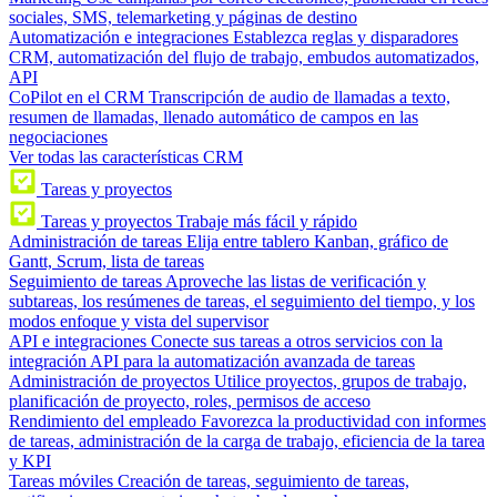
sociales, SMS, telemarketing y páginas de destino
Automatización e integraciones
Establezca reglas y disparadores
CRM, automatización del flujo de trabajo, embudos automatizados,
API
CoPilot en el CRM
Transcripción de audio de llamadas a texto,
resumen de llamadas, llenado automático de campos en las
negociaciones
Ver todas las características CRM
Tareas y proyectos
Tareas y proyectos
Trabaje más fácil y rápido
Administración de tareas
Elija entre tablero Kanban, gráfico de
Gantt, Scrum, lista de tareas
Seguimiento de tareas
Aproveche las listas de verificación y
subtareas, los resúmenes de tareas, el seguimiento del tiempo, y los
modos enfoque y vista del supervisor
API e integraciones
Conecte sus tareas a otros servicios con la
integración API para la automatización avanzada de tareas
Administración de proyectos
Utilice proyectos, grupos de trabajo,
planificación de proyecto, roles, permisos de acceso
Rendimiento del empleado
Favorezca la productividad con informes
de tareas, administración de la carga de trabajo, eficiencia de la tarea
y KPI
Tareas móviles
Creación de tareas, seguimiento de tareas,