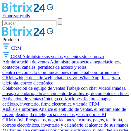
Empezar gratis
Producto
CRM
CRM
Administre sus ventas y clientes sin esfuerzo
Administración de ventas
Administre prospectos, negociaciones,
contactos, canales, permisos de acceso y roles
Centro de contacto
Comunicaciones omnicanal con formularios
CRM, widget del sitio web, chat en vivo, WhatsApp, Instagram,
telefonía, correo electrónico
Colaboración de equipo de ventas
Trabaje con chat, videollamadas,
tareas, calendario, almacenamiento de archivos, documentos en línea
Activación de ventas
Obtenga cotizaciones, facturas, pagos,
catálogo, inventario, firma electrónica y tienda CRM
Análisis e informes
Analice el embudo de ventas, el rendimiento de
los empleados, la inteligencia de ventas y los reportes BI
CRM móvil
Prospectos, negociaciones, facturas, pagos, telefonía,
correos electrónicos, inventario y calendario al alcance de sus manos
Marketing
Use campañas por correo electrónico, publicidad en redes