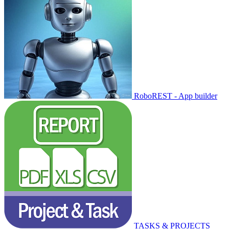
RoboREST - App builder
TASKS & PROJECTS