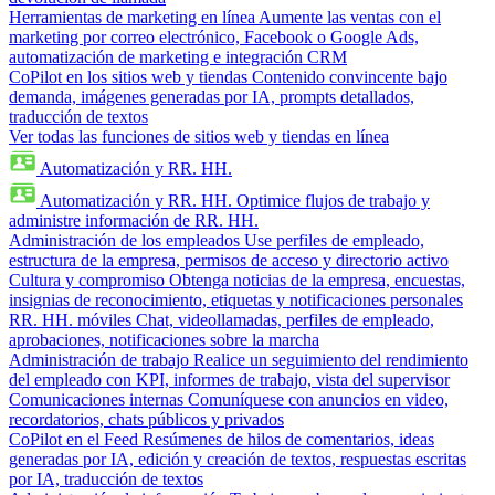
Herramientas de marketing en línea
Aumente las ventas con el
marketing por correo electrónico, Facebook o Google Ads,
automatización de marketing e integración CRM
CoPilot en los sitios web y tiendas
Contenido convincente bajo
demanda, imágenes generadas por IA, prompts detallados,
traducción de textos
Ver todas las funciones de sitios web y tiendas en línea
Automatización y RR. HH.
Automatización y RR. HH.
Optimice flujos de trabajo y
administre información de RR. HH.
Administración de los empleados
Use perfiles de empleado,
estructura de la empresa, permisos de acceso y directorio activo
Cultura y compromiso
Obtenga noticias de la empresa, encuestas,
insignias de reconocimiento, etiquetas y notificaciones personales
RR. HH. móviles
Chat, videollamadas, perfiles de empleado,
aprobaciones, notificaciones sobre la marcha
Administración de trabajo
Realice un seguimiento del rendimiento
del empleado con KPI, informes de trabajo, vista del supervisor
Comunicaciones internas
Comuníquese con anuncios en video,
recordatorios, chats públicos y privados
CoPilot en el Feed
Resúmenes de hilos de comentarios, ideas
generadas por IA, edición y creación de textos, respuestas escritas
por IA, traducción de textos