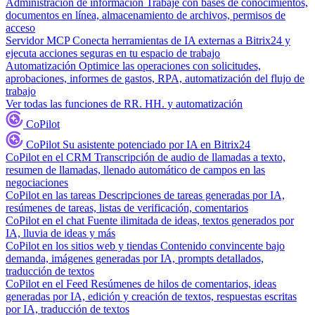
Administración de información
Trabaje con bases de conocimientos,
documentos en línea, almacenamiento de archivos, permisos de
acceso
Servidor MCP
Conecta herramientas de IA externas a Bitrix24 y
ejecuta acciones seguras en tu espacio de trabajo
Automatización
Optimice las operaciones con solicitudes,
aprobaciones, informes de gastos, RPA, automatización del flujo de
trabajo
Ver todas las funciones de RR. HH. y automatización
CoPilot
CoPilot
Su asistente potenciado por IA en Bitrix24
CoPilot en el CRM
Transcripción de audio de llamadas a texto,
resumen de llamadas, llenado automático de campos en las
negociaciones
CoPilot en las tareas
Descripciones de tareas generadas por IA,
resúmenes de tareas, listas de verificación, comentarios
CoPilot en el chat
Fuente ilimitada de ideas, textos generados por
IA, lluvia de ideas y más
CoPilot en los sitios web y tiendas
Contenido convincente bajo
demanda, imágenes generadas por IA, prompts detallados,
traducción de textos
CoPilot en el Feed
Resúmenes de hilos de comentarios, ideas
generadas por IA, edición y creación de textos, respuestas escritas
por IA, traducción de textos