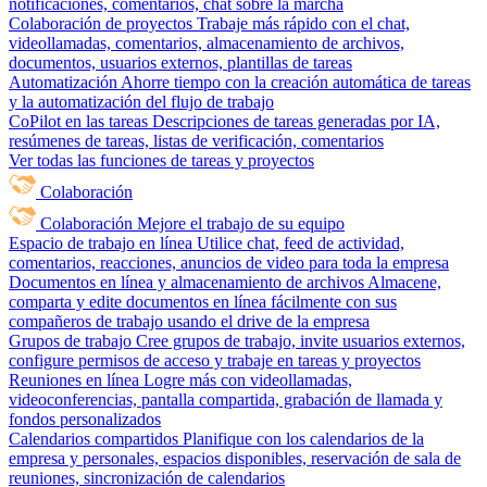
notificaciones, comentarios, chat sobre la marcha
Colaboración de proyectos
Trabaje más rápido con el chat,
videollamadas, comentarios, almacenamiento de archivos,
documentos, usuarios externos, plantillas de tareas
Automatización
Ahorre tiempo con la creación automática de tareas
y la automatización del flujo de trabajo
CoPilot en las tareas
Descripciones de tareas generadas por IA,
resúmenes de tareas, listas de verificación, comentarios
Ver todas las funciones de tareas y proyectos
Colaboración
Colaboración
Mejore el trabajo de su equipo
Espacio de trabajo en línea
Utilice chat, feed de actividad,
comentarios, reacciones, anuncios de video para toda la empresa
Documentos en línea y almacenamiento de archivos
Almacene,
comparta y edite documentos en línea fácilmente con sus
compañeros de trabajo usando el drive de la empresa
Grupos de trabajo
Cree grupos de trabajo, invite usuarios externos,
configure permisos de acceso y trabaje en tareas y proyectos
Reuniones en línea
Logre más con videollamadas,
videoconferencias, pantalla compartida, grabación de llamada y
fondos personalizados
Calendarios compartidos
Planifique con los calendarios de la
empresa y personales, espacios disponibles, reservación de sala de
reuniones, sincronización de calendarios