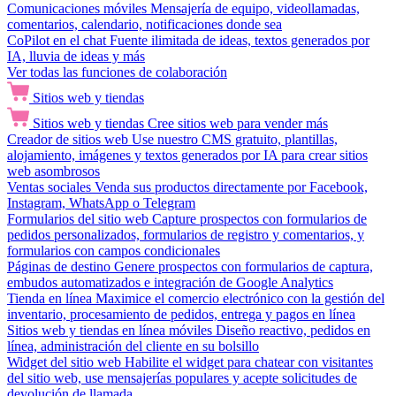
Comunicaciones móviles
Mensajería de equipo, videollamadas,
comentarios, calendario, notificaciones donde sea
CoPilot en el chat
Fuente ilimitada de ideas, textos generados por
IA, lluvia de ideas y más
Ver todas las funciones de colaboración
Sitios web y tiendas
Sitios web y tiendas
Cree sitios web para vender más
Creador de sitios web
Use nuestro CMS gratuito, plantillas,
alojamiento, imágenes y textos generados por IA para crear sitios
web asombrosos
Ventas sociales
Venda sus productos directamente por Facebook,
Instagram, WhatsApp o Telegram
Formularios del sitio web
Capture prospectos con formularios de
pedidos personalizados, formularios de registro y comentarios, y
formularios con campos condicionales
Páginas de destino
Genere prospectos con formularios de captura,
embudos automatizados e integración de Google Analytics
Tienda en línea
Maximice el comercio electrónico con la gestión del
inventario, procesamiento de pedidos, entrega y pagos en línea
Sitios web y tiendas en línea móviles
Diseño reactivo, pedidos en
línea, administración del cliente en su bolsillo
Widget del sitio web
Habilite el widget para chatear con visitantes
del sitio web, use mensajerías populares y acepte solicitudes de
devolución de llamada