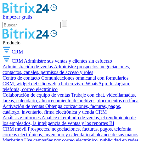
Empezar gratis
Producto
CRM
CRM
Administre sus ventas y clientes sin esfuerzo
Administración de ventas
Administre prospectos, negociaciones,
contactos, canales, permisos de acceso y roles
Centro de contacto
Comunicaciones omnicanal con formularios
CRM, widget del sitio web, chat en vivo, WhatsApp, Instagram,
telefonía, correo electrónico
Colaboración de equipo de ventas
Trabaje con chat, videollamadas,
tareas, calendario, almacenamiento de archivos, documentos en línea
Activación de ventas
Obtenga cotizaciones, facturas, pagos,
catálogo, inventario, firma electrónica y tienda CRM
Análisis e informes
Analice el embudo de ventas, el rendimiento de
los empleados, la inteligencia de ventas y los reportes BI
CRM móvil
Prospectos, negociaciones, facturas, pagos, telefonía,
correos electrónicos, inventario y calendario al alcance de sus manos
Marketing
Use campañas por correo electrónico, publicidad en redes