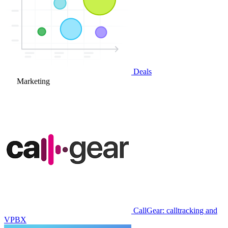
Deals
Marketing
CallGear: calltracking and
VPBX