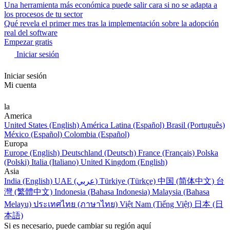
Una herramienta más económica puede salir cara si no se adapta a
los procesos de tu sector
Qué revela el primer mes tras la implementación sobre la adopción
real del software
Empezar gratis
Iniciar sesión
Iniciar sesión
Mi cuenta
la
America
United States (English)
América Latina (Español)
Brasil (Português)
México (Español)
Colombia (Español)
Europa
Europe (English)
Deutschland (Deutsch)
France (Français)
Polska
(Polski)
Italia (Italiano)
United Kingdom (English)
Asia
India (English)
UAE (عربي)
Türkiye (Türkçe)
中国 (简体中文)
台
灣 (繁體中文)
Indonesia (Bahasa Indonesia)
Malaysia (Bahasa
Melayu)
ประเทศไทย (ภาษาไทย)
Việt Nam (Tiếng Việt)
日本 (日
本語)
Si es necesario, puede cambiar su región aquí