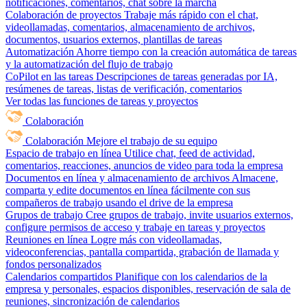
notificaciones, comentarios, chat sobre la marcha
Colaboración de proyectos
Trabaje más rápido con el chat,
videollamadas, comentarios, almacenamiento de archivos,
documentos, usuarios externos, plantillas de tareas
Automatización
Ahorre tiempo con la creación automática de tareas
y la automatización del flujo de trabajo
CoPilot en las tareas
Descripciones de tareas generadas por IA,
resúmenes de tareas, listas de verificación, comentarios
Ver todas las funciones de tareas y proyectos
Colaboración
Colaboración
Mejore el trabajo de su equipo
Espacio de trabajo en línea
Utilice chat, feed de actividad,
comentarios, reacciones, anuncios de video para toda la empresa
Documentos en línea y almacenamiento de archivos
Almacene,
comparta y edite documentos en línea fácilmente con sus
compañeros de trabajo usando el drive de la empresa
Grupos de trabajo
Cree grupos de trabajo, invite usuarios externos,
configure permisos de acceso y trabaje en tareas y proyectos
Reuniones en línea
Logre más con videollamadas,
videoconferencias, pantalla compartida, grabación de llamada y
fondos personalizados
Calendarios compartidos
Planifique con los calendarios de la
empresa y personales, espacios disponibles, reservación de sala de
reuniones, sincronización de calendarios