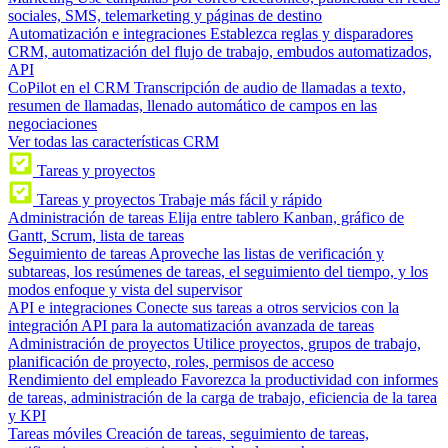
sociales, SMS, telemarketing y páginas de destino
Automatización e integraciones
Establezca reglas y disparadores
CRM, automatización del flujo de trabajo, embudos automatizados,
API
CoPilot en el CRM
Transcripción de audio de llamadas a texto,
resumen de llamadas, llenado automático de campos en las
negociaciones
Ver todas las características CRM
Tareas y proyectos
Tareas y proyectos
Trabaje más fácil y rápido
Administración de tareas
Elija entre tablero Kanban, gráfico de
Gantt, Scrum, lista de tareas
Seguimiento de tareas
Aproveche las listas de verificación y
subtareas, los resúmenes de tareas, el seguimiento del tiempo, y los
modos enfoque y vista del supervisor
API e integraciones
Conecte sus tareas a otros servicios con la
integración API para la automatización avanzada de tareas
Administración de proyectos
Utilice proyectos, grupos de trabajo,
planificación de proyecto, roles, permisos de acceso
Rendimiento del empleado
Favorezca la productividad con informes
de tareas, administración de la carga de trabajo, eficiencia de la tarea
y KPI
Tareas móviles
Creación de tareas, seguimiento de tareas,