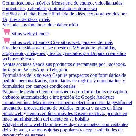
Comunicaciones móviles
Mensajería de equipo, videollamadas,
comentarios, calendario, notificaciones donde sea
CoPilot en el chat
Fuente ilimitada de ideas, textos generados por
IA, lluvia de ideas y más
Ver todas las funciones de colaboración
Sitios web y tiendas
Sitios web y tiendas
Cree sitios web para vender más
Creador de sitios web
Use nuestro CMS gratuito, plantillas,
alojamiento, imágenes y textos generados por IA para crear sitios
web asombrosos
Ventas sociales
Venda sus productos directamente por Facebook,
Instagram, WhatsApp o Telegram
Formularios del sitio web
Capture prospectos con formularios de
pedidos personalizados, formularios de registro y comentarios, y
formularios con campos condicionales
Páginas de destino
Genere prospectos con formularios de captura,
embudos automatizados e integración de Google Analytics
Tienda en línea
Maximice el comercio electrónico con la gestión del
inventario, procesamiento de pedidos, entrega y pagos en línea
Sitios web y tiendas en línea móviles
Diseño reactivo, pedidos en
línea, administración del cliente en su bolsillo
Widget del sitio web
Habilite el widget para chatear con visitantes
del sitio web, use mensajerías populares y acepte solicitudes de
devolución de llamada