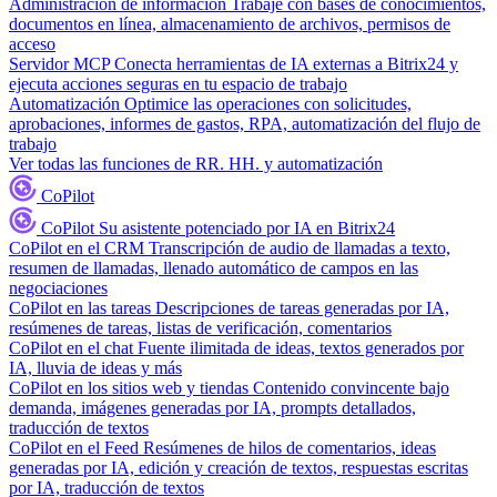
Administración de información
Trabaje con bases de conocimientos,
documentos en línea, almacenamiento de archivos, permisos de
acceso
Servidor MCP
Conecta herramientas de IA externas a Bitrix24 y
ejecuta acciones seguras en tu espacio de trabajo
Automatización
Optimice las operaciones con solicitudes,
aprobaciones, informes de gastos, RPA, automatización del flujo de
trabajo
Ver todas las funciones de RR. HH. y automatización
CoPilot
CoPilot
Su asistente potenciado por IA en Bitrix24
CoPilot en el CRM
Transcripción de audio de llamadas a texto,
resumen de llamadas, llenado automático de campos en las
negociaciones
CoPilot en las tareas
Descripciones de tareas generadas por IA,
resúmenes de tareas, listas de verificación, comentarios
CoPilot en el chat
Fuente ilimitada de ideas, textos generados por
IA, lluvia de ideas y más
CoPilot en los sitios web y tiendas
Contenido convincente bajo
demanda, imágenes generadas por IA, prompts detallados,
traducción de textos
CoPilot en el Feed
Resúmenes de hilos de comentarios, ideas
generadas por IA, edición y creación de textos, respuestas escritas
por IA, traducción de textos