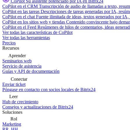
CoPilot
Su asistente potenciado por IA en Bitrix24
CoPilot en el CRM
Transcripción de audio de llamadas a texto, resu
CoPilot en las tareas
Descripciones de tareas generadas por IA, resúmen
CoPilot en el chat
Fuente ilimitada de ideas, textos generados por IA, 
CoPilot en los sitios web y tiendas
Contenido convincente bajo demand
CoPilot en el Feed
Resúmenes de hilos de comentarios, ideas generadas
Ver todas las características de CoPilot
Ver todas las herramientas
Precios
Recursos
Aprender
Seminarios web
Servicio de asistencia
Guías y API de documentación
Conectar
Enviar ticket
Póngase en contacto con socios locales de Bitrix24
Leer
Hub de crecimiento
Consejos y actualizaciones de Bitrix24
Soluciones
Rol
Marketing
RR. HH.