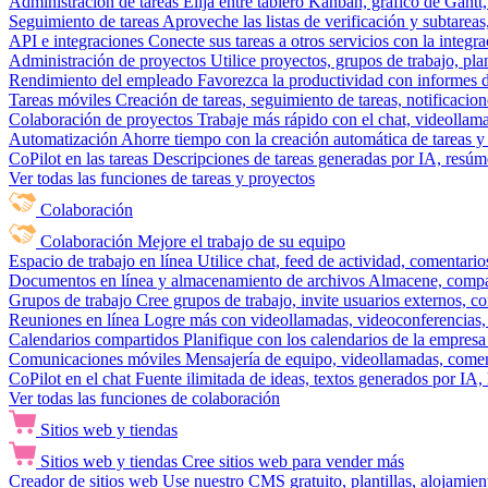
Administración de tareas
Elija entre tablero Kanban, gráfico de Gantt,
Seguimiento de tareas
Aproveche las listas de verificación y subtareas
API e integraciones
Conecte sus tareas a otros servicios con la integ
Administración de proyectos
Utilice proyectos, grupos de trabajo, pla
Rendimiento del empleado
Favorezca la productividad con informes de 
Tareas móviles
Creación de tareas, seguimiento de tareas, notificacio
Colaboración de proyectos
Trabaje más rápido con el chat, videollam
Automatización
Ahorre tiempo con la creación automática de tareas y 
CoPilot en las tareas
Descripciones de tareas generadas por IA, resúmen
Ver todas las funciones de tareas y proyectos
Colaboración
Colaboración
Mejore el trabajo de su equipo
Espacio de trabajo en línea
Utilice chat, feed de actividad, comentari
Documentos en línea y almacenamiento de archivos
Almacene, compar
Grupos de trabajo
Cree grupos de trabajo, invite usuarios externos, c
Reuniones en línea
Logre más con videollamadas, videoconferencias, 
Calendarios compartidos
Planifique con los calendarios de la empresa
Comunicaciones móviles
Mensajería de equipo, videollamadas, coment
CoPilot en el chat
Fuente ilimitada de ideas, textos generados por IA, 
Ver todas las funciones de colaboración
Sitios web y tiendas
Sitios web y tiendas
Cree sitios web para vender más
Creador de sitios web
Use nuestro CMS gratuito, plantillas, alojamie