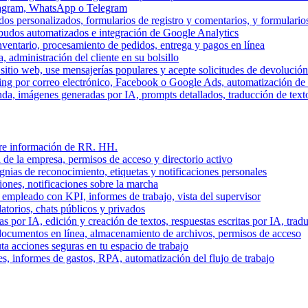
stagram, WhatsApp o Telegram
dos personalizados, formularios de registro y comentarios, y formulari
budos automatizados e integración de Google Analytics
nventario, procesamiento de pedidos, entrega y pagos en línea
, administración del cliente en su bolsillo
l sitio web, use mensajerías populares y acepte solicitudes de devolució
ing por correo electrónico, Facebook o Google Ads, automatización d
a, imágenes generadas por IA, prompts detallados, traducción de text
stre información de RR. HH.
 de la empresa, permisos de acceso y directorio activo
gnias de reconocimiento, etiquetas y notificaciones personales
iones, notificaciones sobre la marcha
 empleado con KPI, informes de trabajo, vista del supervisor
torios, chats públicos y privados
 por IA, edición y creación de textos, respuestas escritas por IA, trad
documentos en línea, almacenamiento de archivos, permisos de acceso
ta acciones seguras en tu espacio de trabajo
s, informes de gastos, RPA, automatización del flujo de trabajo