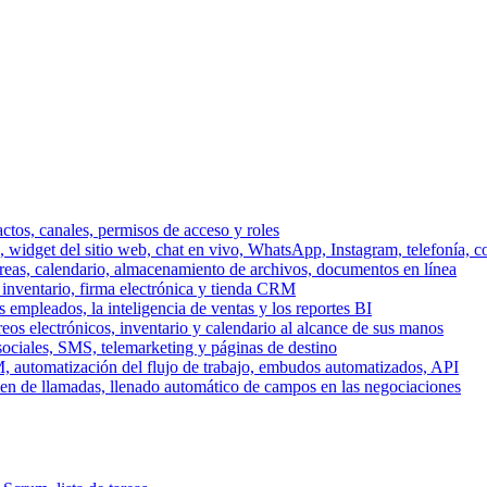
ctos, canales, permisos de acceso y roles
dget del sitio web, chat en vivo, WhatsApp, Instagram, telefonía, co
areas, calendario, almacenamiento de archivos, documentos en línea
 inventario, firma electrónica y tienda CRM
 empleados, la inteligencia de ventas y los reportes BI
reos electrónicos, inventario y calendario al alcance de sus manos
sociales, SMS, telemarketing y páginas de destino
, automatización del flujo de trabajo, embudos automatizados, API
men de llamadas, llenado automático de campos en las negociaciones