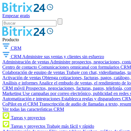
Empezar gratis
Producto
CRM
CRM
Administre sus ventas y clientes sin esfuerzo
Administración de ventas
Administre prospectos, negociaciones, conta
Centro de contacto
Comunicaciones omnicanal con formularios CRM, wi
Colaboración de equipo de ventas
Trabaje con chat, videollamadas, t
Activación de ventas
Obtenga cotizaciones, facturas, pagos, catálogo,
Análisis e informes
Analice el embudo de ventas, el rendimiento de los
CRM móvil
Prospectos, negociaciones, facturas, pagos, telefonía, cor
Marketing
Use campañas por correo electrónico, publicidad en redes 
Automatización e integraciones
Establezca reglas y disparadores CRM
CoPilot en el CRM
Transcripción de audio de llamadas a texto, resu
Ver todas las características CRM
Tareas y proyectos
Tareas y proyectos
Trabaje más fácil y rápido