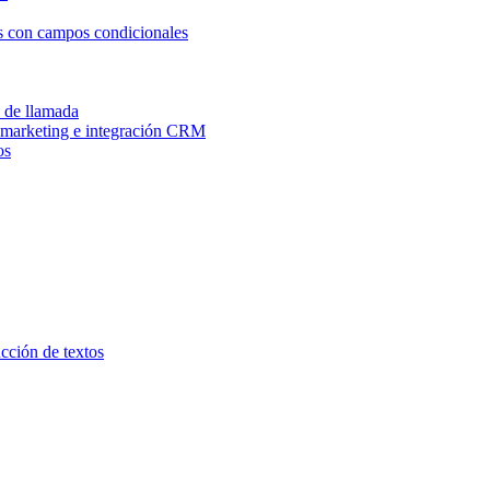
os con campos condicionales
n de llamada
e marketing e integración CRM
os
ucción de textos