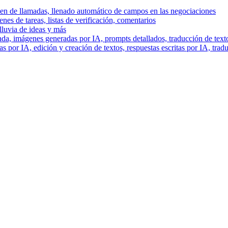
men de llamadas, llenado automático de campos en las negociaciones
es de tareas, listas de verificación, comentarios
lluvia de ideas y más
a, imágenes generadas por IA, prompts detallados, traducción de text
 por IA, edición y creación de textos, respuestas escritas por IA, trad