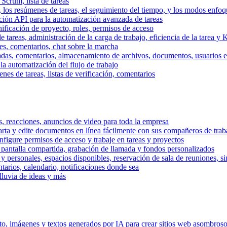
 Scrum, lista de tareas
, los resúmenes de tareas, el seguimiento del tiempo, y los modos enfoq
ración API para la automatización avanzada de tareas
nificación de proyecto, roles, permisos de acceso
tareas, administración de la carga de trabajo, eficiencia de la tarea y 
nes, comentarios, chat sobre la marcha
adas, comentarios, almacenamiento de archivos, documentos, usuarios ext
la automatización del flujo de trabajo
es de tareas, listas de verificación, comentarios
os, reacciones, anuncios de video para toda la empresa
ta y edite documentos en línea fácilmente con sus compañeros de traba
onfigure permisos de acceso y trabaje en tareas y proyectos
pantalla compartida, grabación de llamada y fondos personalizados
 y personales, espacios disponibles, reservación de sala de reuniones, s
arios, calendario, notificaciones donde sea
lluvia de ideas y más
nto, imágenes y textos generados por IA para crear sitios web asombros