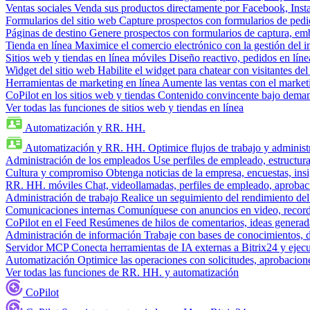
Ventas sociales
Venda sus productos directamente por Facebook, In
Formularios del sitio web
Capture prospectos con formularios de pedi
Páginas de destino
Genere prospectos con formularios de captura, em
Tienda en línea
Maximice el comercio electrónico con la gestión del i
Sitios web y tiendas en línea móviles
Diseño reactivo, pedidos en línea
Widget del sitio web
Habilite el widget para chatear con visitantes de
Herramientas de marketing en línea
Aumente las ventas con el market
CoPilot en los sitios web y tiendas
Contenido convincente bajo demand
Ver todas las funciones de sitios web y tiendas en línea
Automatización y RR. HH.
Automatización y RR. HH.
Optimice flujos de trabajo y admini
Administración de los empleados
Use perfiles de empleado, estructura
Cultura y compromiso
Obtenga noticias de la empresa, encuestas, insi
RR. HH. móviles
Chat, videollamadas, perfiles de empleado, aprobac
Administración de trabajo
Realice un seguimiento del rendimiento del
Comunicaciones internas
Comuníquese con anuncios en video, recorda
CoPilot en el Feed
Resúmenes de hilos de comentarios, ideas generadas
Administración de información
Trabaje con bases de conocimientos, 
Servidor MCP
Conecta herramientas de IA externas a Bitrix24 y ejecu
Automatización
Optimice las operaciones con solicitudes, aprobacione
Ver todas las funciones de RR. HH. y automatización
CoPilot