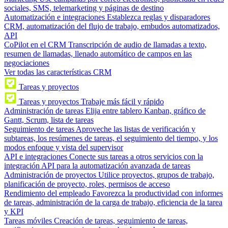
sociales, SMS, telemarketing y páginas de destino
Automatización e integraciones
Establezca reglas y disparadores
CRM, automatización del flujo de trabajo, embudos automatizados,
API
CoPilot en el CRM
Transcripción de audio de llamadas a texto,
resumen de llamadas, llenado automático de campos en las
negociaciones
Ver todas las características CRM
Tareas y proyectos
Tareas y proyectos
Trabaje más fácil y rápido
Administración de tareas
Elija entre tablero Kanban, gráfico de
Gantt, Scrum, lista de tareas
Seguimiento de tareas
Aproveche las listas de verificación y
subtareas, los resúmenes de tareas, el seguimiento del tiempo, y los
modos enfoque y vista del supervisor
API e integraciones
Conecte sus tareas a otros servicios con la
integración API para la automatización avanzada de tareas
Administración de proyectos
Utilice proyectos, grupos de trabajo,
planificación de proyecto, roles, permisos de acceso
Rendimiento del empleado
Favorezca la productividad con informes
de tareas, administración de la carga de trabajo, eficiencia de la tarea
y KPI
Tareas móviles
Creación de tareas, seguimiento de tareas,