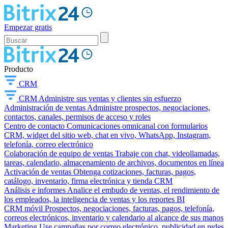
Empezar gratis
Producto
CRM
CRM
Administre sus ventas y clientes sin esfuerzo
Administración de ventas
Administre prospectos, negociaciones,
contactos, canales, permisos de acceso y roles
Centro de contacto
Comunicaciones omnicanal con formularios
CRM, widget del sitio web, chat en vivo, WhatsApp, Instagram,
telefonía, correo electrónico
Colaboración de equipo de ventas
Trabaje con chat, videollamadas,
tareas, calendario, almacenamiento de archivos, documentos en línea
Activación de ventas
Obtenga cotizaciones, facturas, pagos,
catálogo, inventario, firma electrónica y tienda CRM
Análisis e informes
Analice el embudo de ventas, el rendimiento de
los empleados, la inteligencia de ventas y los reportes BI
CRM móvil
Prospectos, negociaciones, facturas, pagos, telefonía,
correos electrónicos, inventario y calendario al alcance de sus manos
Marketing
Use campañas por correo electrónico, publicidad en redes