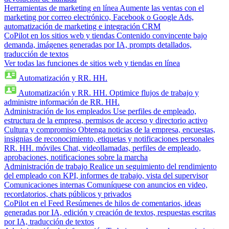
Herramientas de marketing en línea
Aumente las ventas con el
marketing por correo electrónico, Facebook o Google Ads,
automatización de marketing e integración CRM
CoPilot en los sitios web y tiendas
Contenido convincente bajo
demanda, imágenes generadas por IA, prompts detallados,
traducción de textos
Ver todas las funciones de sitios web y tiendas en línea
Automatización y RR. HH.
Automatización y RR. HH.
Optimice flujos de trabajo y
administre información de RR. HH.
Administración de los empleados
Use perfiles de empleado,
estructura de la empresa, permisos de acceso y directorio activo
Cultura y compromiso
Obtenga noticias de la empresa, encuestas,
insignias de reconocimiento, etiquetas y notificaciones personales
RR. HH. móviles
Chat, videollamadas, perfiles de empleado,
aprobaciones, notificaciones sobre la marcha
Administración de trabajo
Realice un seguimiento del rendimiento
del empleado con KPI, informes de trabajo, vista del supervisor
Comunicaciones internas
Comuníquese con anuncios en video,
recordatorios, chats públicos y privados
CoPilot en el Feed
Resúmenes de hilos de comentarios, ideas
generadas por IA, edición y creación de textos, respuestas escritas
por IA, traducción de textos