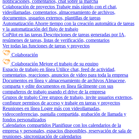
notificaciones, comentarios, chat sobre la marcha
Colaboración de proyectos
Trabaje más rápido con el chat,
videollamadas, comentarios, almacenamiento de archivos,
documentos, usuarios externos, plantillas de tareas
Automatización
Ahorre tiempo con la creación automática de tareas
y la automatización del flujo de trabajo
CoPilot en las tareas
Descripciones de tareas generadas por IA,
resúmenes de tareas, listas de verificación, comentarios
Ver todas las funciones de tareas y proyectos
Colaboración
Colaboración
Mejore el trabajo de su equipo
Espacio de trabajo en línea
Utilice chat, feed de actividad,
comentarios, reacciones, anuncios de video para toda la empresa
Documentos en línea y almacenamiento de archivos
Almacene,
comparta y edite documentos en línea fácilmente con sus
compañeros de trabajo usando el drive de la empresa
Grupos de trabajo
Cree grupos de trabajo, invite usuarios externos,
configure permisos de acceso y trabaje en tareas y proyectos
Reuniones en línea
Logre más con videollamadas,
videoconferencias, pantalla compartida, grabación de llamada y
fondos personalizados
Calendarios compartidos
Planifique con los calendarios de la
empresa y personales, espacios disponibles, reservación de sala de
reuniones, sincronización de calendarios