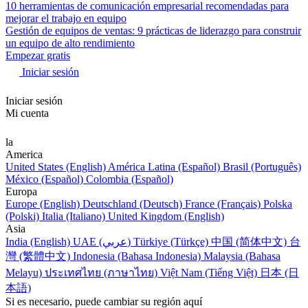
10 herramientas de comunicación empresarial recomendadas para
mejorar el trabajo en equipo
Gestión de equipos de ventas: 9 prácticas de liderazgo para construir
un equipo de alto rendimiento
Empezar gratis
Iniciar sesión
Iniciar sesión
Mi cuenta
la
America
United States (English)
América Latina (Español)
Brasil (Português)
México (Español)
Colombia (Español)
Europa
Europe (English)
Deutschland (Deutsch)
France (Français)
Polska
(Polski)
Italia (Italiano)
United Kingdom (English)
Asia
India (English)
UAE (عربي)
Türkiye (Türkçe)
中国 (简体中文)
台
灣 (繁體中文)
Indonesia (Bahasa Indonesia)
Malaysia (Bahasa
Melayu)
ประเทศไทย (ภาษาไทย)
Việt Nam (Tiếng Việt)
日本 (日
本語)
Si es necesario, puede cambiar su región aquí