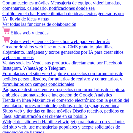
Comunicaciones móviles
Mensajería de equipo, videollamadas,
comentarios, calendario, notificaciones donde sea
CoPilot en el chat
Fuente ilimitada de ideas, textos generados por
IA, lluvia de ideas y más
Ver todas las funciones de colaboración
Sitios web y tiendas
Sitios web y tiendas
Cree sitios web para vender más
Creador de sitios web
Use nuestro CMS gratuito, plantillas,
alojamiento, imágenes y textos generados por IA para crear sitios
web asombrosos
Ventas sociales
Venda sus productos directamente por Facebook,
Instagram, WhatsApp o Telegram
Formularios del sitio web
Capture prospectos con formularios de
pedidos personalizados, formularios de registro y comentarios, y
formularios con campos condicionales
Páginas de destino
Genere prospectos con formularios de captura,
embudos automatizados e integración de Google Analytics
Tienda en línea
Maximice el comercio electrónico con la gestión del
inventario, procesamiento de pedidos, entrega y pagos en línea
Sitios web y tiendas en línea móviles
Diseño reactivo, pedidos en
línea, administración del cliente en su bolsillo
Widget del sitio web
Habilite el widget para chatear con visitantes
del sitio web, use mensajerías populares y acepte solicitudes de
devolución de llamada