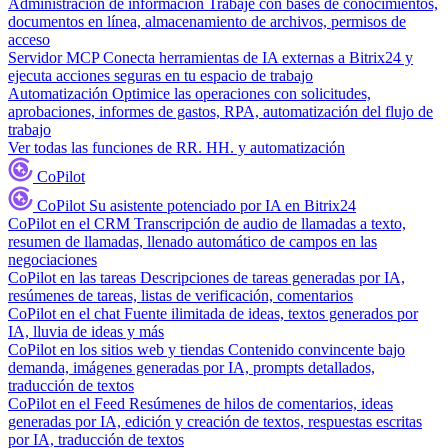
Administración de información
Trabaje con bases de conocimientos,
documentos en línea, almacenamiento de archivos, permisos de
acceso
Servidor MCP
Conecta herramientas de IA externas a Bitrix24 y
ejecuta acciones seguras en tu espacio de trabajo
Automatización
Optimice las operaciones con solicitudes,
aprobaciones, informes de gastos, RPA, automatización del flujo de
trabajo
Ver todas las funciones de RR. HH. y automatización
CoPilot
CoPilot
Su asistente potenciado por IA en Bitrix24
CoPilot en el CRM
Transcripción de audio de llamadas a texto,
resumen de llamadas, llenado automático de campos en las
negociaciones
CoPilot en las tareas
Descripciones de tareas generadas por IA,
resúmenes de tareas, listas de verificación, comentarios
CoPilot en el chat
Fuente ilimitada de ideas, textos generados por
IA, lluvia de ideas y más
CoPilot en los sitios web y tiendas
Contenido convincente bajo
demanda, imágenes generadas por IA, prompts detallados,
traducción de textos
CoPilot en el Feed
Resúmenes de hilos de comentarios, ideas
generadas por IA, edición y creación de textos, respuestas escritas
por IA, traducción de textos