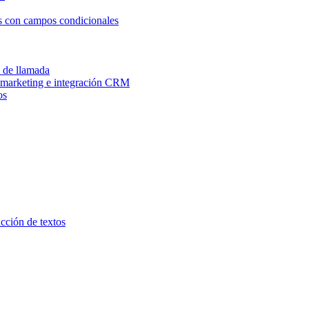
os con campos condicionales
n de llamada
e marketing e integración CRM
os
ucción de textos