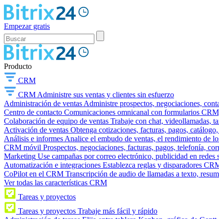
Empezar gratis
Producto
CRM
CRM
Administre sus ventas y clientes sin esfuerzo
Administración de ventas
Administre prospectos, negociaciones, conta
Centro de contacto
Comunicaciones omnicanal con formularios CRM, wi
Colaboración de equipo de ventas
Trabaje con chat, videollamadas, t
Activación de ventas
Obtenga cotizaciones, facturas, pagos, catálogo,
Análisis e informes
Analice el embudo de ventas, el rendimiento de los
CRM móvil
Prospectos, negociaciones, facturas, pagos, telefonía, cor
Marketing
Use campañas por correo electrónico, publicidad en redes 
Automatización e integraciones
Establezca reglas y disparadores CRM
CoPilot en el CRM
Transcripción de audio de llamadas a texto, resu
Ver todas las características CRM
Tareas y proyectos
Tareas y proyectos
Trabaje más fácil y rápido