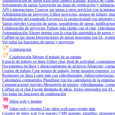
Administración de tareas
Elija entre tablero Kanban, gráfico de Gantt,
Seguimiento de tareas
Aproveche las listas de verificación y subtareas
API e integraciones
Conecte sus tareas a otros servicios con la integ
Administración de proyectos
Utilice proyectos, grupos de trabajo, pla
Rendimiento del empleado
Favorezca la productividad con informes de 
Tareas móviles
Creación de tareas, seguimiento de tareas, notificacio
Colaboración de proyectos
Trabaje más rápido con el chat, videollam
Automatización
Ahorre tiempo con la creación automática de tareas y 
CoPilot en las tareas
Descripciones de tareas generadas por IA, resúmen
Ver todas las funciones de tareas y proyectos
Colaboración
Colaboración
Mejore el trabajo de su equipo
Espacio de trabajo en línea
Utilice chat, feed de actividad, comentari
Documentos en línea y almacenamiento de archivos
Almacene, compar
Grupos de trabajo
Cree grupos de trabajo, invite usuarios externos, c
Reuniones en línea
Logre más con videollamadas, videoconferencias, 
Calendarios compartidos
Planifique con los calendarios de la empresa
Comunicaciones móviles
Mensajería de equipo, videollamadas, coment
CoPilot en el chat
Fuente ilimitada de ideas, textos generados por IA, 
Ver todas las funciones de colaboración
Sitios web y tiendas
Sitios web y tiendas
Cree sitios web para vender más
Creador de sitios web
Use nuestro CMS gratuito, plantillas, alojamie