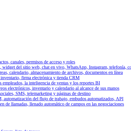
ctos, canales, permisos de acceso y roles
dget del sitio web, chat en vivo, WhatsApp, Instagram, telefonía, co
areas, calendario, almacenamiento de archivos, documentos en línea
 inventario, firma electrónica y tienda CRM
 empleados, la inteligencia de ventas y los reportes BI
reos electrónicos, inventario y calendario al alcance de sus manos
sociales, SMS, telemarketing y páginas de destino
, automatización del flujo de trabajo, embudos automatizados, API
men de llamadas, llenado automático de campos en las negociaciones