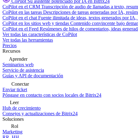
CoPilot
Su asistente potenciado por IA en Bitrix24
CoPilot en el CRM
Transcripción de audio de llamadas a texto, resu
CoPilot en las tareas
Descripciones de tareas generadas por IA, resúmen
CoPilot en el chat
Fuente ilimitada de ideas, textos generados por IA, 
CoPilot en los sitios web y tiendas
Contenido convincente bajo demand
CoPilot en el Feed
Resúmenes de hilos de comentarios, ideas generadas
Ver todas las características de CoPilot
Ver todas las herramientas
Precios
Recursos
Aprender
Seminarios web
Servicio de asistencia
Guías y API de documentación
Conectar
Enviar ticket
Póngase en contacto con socios locales de Bitrix24
Leer
Hub de crecimiento
Consejos y actualizaciones de Bitrix24
Soluciones
Rol
Marketing
RR. HH.