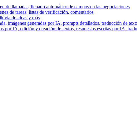
men de llamadas, llenado automático de campos en las negociaciones
es de tareas, listas de verificación, comentarios
lluvia de ideas y más
a, imágenes generadas por IA, prompts detallados, traducción de text
 por IA, edición y creación de textos, respuestas escritas por IA, trad