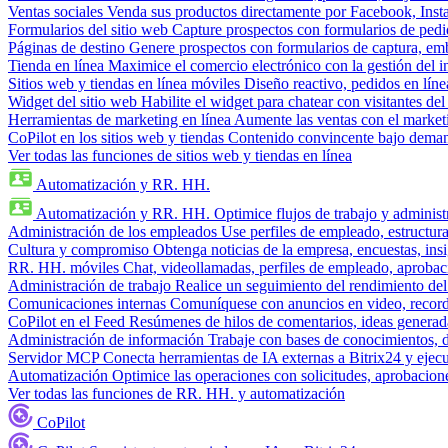
Ventas sociales
Venda sus productos directamente por Facebook, In
Formularios del sitio web
Capture prospectos con formularios de pedi
Páginas de destino
Genere prospectos con formularios de captura, em
Tienda en línea
Maximice el comercio electrónico con la gestión del i
Sitios web y tiendas en línea móviles
Diseño reactivo, pedidos en línea
Widget del sitio web
Habilite el widget para chatear con visitantes de
Herramientas de marketing en línea
Aumente las ventas con el market
CoPilot en los sitios web y tiendas
Contenido convincente bajo demand
Ver todas las funciones de sitios web y tiendas en línea
Automatización y RR. HH.
Automatización y RR. HH.
Optimice flujos de trabajo y admini
Administración de los empleados
Use perfiles de empleado, estructura
Cultura y compromiso
Obtenga noticias de la empresa, encuestas, insi
RR. HH. móviles
Chat, videollamadas, perfiles de empleado, aprobac
Administración de trabajo
Realice un seguimiento del rendimiento del
Comunicaciones internas
Comuníquese con anuncios en video, recorda
CoPilot en el Feed
Resúmenes de hilos de comentarios, ideas generadas
Administración de información
Trabaje con bases de conocimientos, 
Servidor MCP
Conecta herramientas de IA externas a Bitrix24 y ejecu
Automatización
Optimice las operaciones con solicitudes, aprobacione
Ver todas las funciones de RR. HH. y automatización
CoPilot