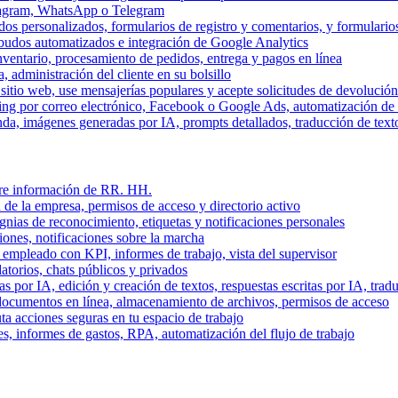
stagram, WhatsApp o Telegram
dos personalizados, formularios de registro y comentarios, y formulari
budos automatizados e integración de Google Analytics
nventario, procesamiento de pedidos, entrega y pagos en línea
, administración del cliente en su bolsillo
l sitio web, use mensajerías populares y acepte solicitudes de devolució
ing por correo electrónico, Facebook o Google Ads, automatización d
a, imágenes generadas por IA, prompts detallados, traducción de text
stre información de RR. HH.
 de la empresa, permisos de acceso y directorio activo
gnias de reconocimiento, etiquetas y notificaciones personales
iones, notificaciones sobre la marcha
 empleado con KPI, informes de trabajo, vista del supervisor
torios, chats públicos y privados
 por IA, edición y creación de textos, respuestas escritas por IA, trad
documentos en línea, almacenamiento de archivos, permisos de acceso
ta acciones seguras en tu espacio de trabajo
s, informes de gastos, RPA, automatización del flujo de trabajo