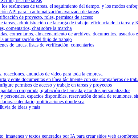
 Scrum, lista de tareas
, los resúmenes de tareas, el seguimiento del tiempo, y los modos enfoq
ración API para la automatización avanzada de tareas
nificación de proyecto, roles, permisos de acceso
tareas, administración de la carga de trabajo, eficiencia de la tarea y 
nes, comentarios, chat sobre la marcha
adas, comentarios, almacenamiento de archivos, documentos, usuarios ext
la automatización del flujo de trabajo
es de tareas, listas de verificación, comentarios
os, reacciones, anuncios de video para toda la empresa
ta y edite documentos en línea fácilmente con sus compañeros de traba
onfigure permisos de acceso y trabaje en tareas y proyectos
pantalla compartida, grabación de llamada y fondos personalizados
 y personales, espacios disponibles, reservación de sala de reuniones, s
arios, calendario, notificaciones donde sea
lluvia de ideas y más
nto, imágenes y textos generados por IA para crear sitios web asombros