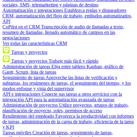
sociales, SMS, telemarketing y páginas de destino
Automatización e integraciones
Establezca reglas y disparadores
CRM, automatización del flujo de trabajo, embudos automatizados,
API
CoPilot en el CRM
Transcripción de audio de llamadas a texto,
resumen de llamadas, llenado automático de campos en las
negociaciones
Ver todas las características CRM
Tareas y proyectos
Tareas y proyectos
Trabaje más fácil y rápido
Administración de tareas
Elija entre tablero Kanban, gráfico de
Gantt, Scrum, lista de tareas
Seguimiento de tareas
Aproveche las listas de verificación y
subtareas, los resúmenes de tareas, el seguimiento del tiempo, y los
modos enfoque y vista del supervisor
API e integraciones
Conecte sus tareas a otros servicios con la
integración API para la automatización avanzada de tareas
Administración de proyectos
Utilice proyectos, grupos de trabajo,
planificación de proyecto, roles, permisos de acceso
Rendimiento del empleado
Favorezca la productividad con informes
de tareas, administración de la carga de trabajo, eficiencia de la tarea
y KPI
Tareas móviles
Creación de tareas, seguimiento de tareas,