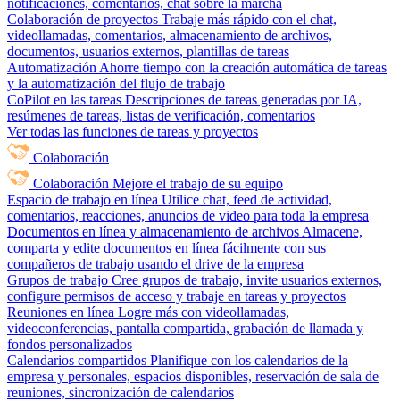
notificaciones, comentarios, chat sobre la marcha
Colaboración de proyectos
Trabaje más rápido con el chat,
videollamadas, comentarios, almacenamiento de archivos,
documentos, usuarios externos, plantillas de tareas
Automatización
Ahorre tiempo con la creación automática de tareas
y la automatización del flujo de trabajo
CoPilot en las tareas
Descripciones de tareas generadas por IA,
resúmenes de tareas, listas de verificación, comentarios
Ver todas las funciones de tareas y proyectos
Colaboración
Colaboración
Mejore el trabajo de su equipo
Espacio de trabajo en línea
Utilice chat, feed de actividad,
comentarios, reacciones, anuncios de video para toda la empresa
Documentos en línea y almacenamiento de archivos
Almacene,
comparta y edite documentos en línea fácilmente con sus
compañeros de trabajo usando el drive de la empresa
Grupos de trabajo
Cree grupos de trabajo, invite usuarios externos,
configure permisos de acceso y trabaje en tareas y proyectos
Reuniones en línea
Logre más con videollamadas,
videoconferencias, pantalla compartida, grabación de llamada y
fondos personalizados
Calendarios compartidos
Planifique con los calendarios de la
empresa y personales, espacios disponibles, reservación de sala de
reuniones, sincronización de calendarios