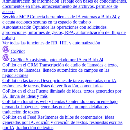
Administración de información
Trabaje con bases de conocimientos,
documentos en línea, almacenamiento de archivos, permisos de
acceso
Servidor MCP
Conecta herramientas de IA externas a Bitrix24 y
ejecuta acciones seguras en tu espacio de trabajo
Automatización
Optimice las operaciones con solicitudes,
aprobaciones, informes de gastos, RPA, automatización del flujo de
trabajo
Ver todas las funciones de RR. HH. y automatización
CoPilot
CoPilot
Su asistente potenciado por IA en Bitrix24
CoPilot en el CRM
Transcripción de audio de llamadas a texto,
resumen de llamadas, llenado automático de campos en las
negociaciones
CoPilot en las tareas
Descripciones de tareas generadas por IA,
resúmenes de tareas, listas de verificación, comentarios
CoPilot en el chat
Fuente ilimitada de ideas, textos generados por
IA, lluvia de ideas y más
CoPilot en los sitios web y tiendas
Contenido convincente bajo
demanda, imágenes generadas por IA, prompts detallados,
traducción de textos
CoPilot en el Feed
Resúmenes de hilos de comentarios, ideas
generadas por IA, edición y creación de textos, respuestas escritas
por IA, traducción de textos