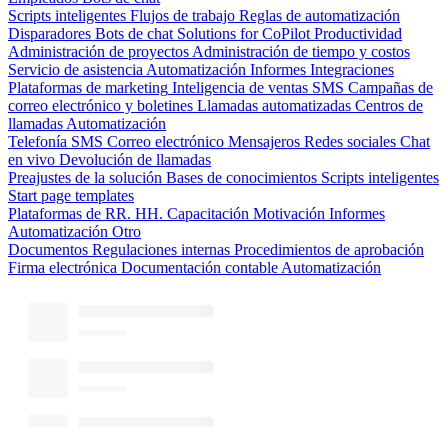
Scripts inteligentes
Flujos de trabajo
Reglas de automatización
Disparadores
Bots de chat
Solutions for CoPilot
Productividad
Administración de proyectos
Administración de tiempo y costos
Servicio de asistencia
Automatización
Informes
Integraciones
Plataformas de marketing
Inteligencia de ventas
SMS
Campañas de
correo electrónico y boletines
Llamadas automatizadas
Centros de
llamadas
Automatización
Telefonía
SMS
Correo electrónico
Mensajeros
Redes sociales
Chat
en vivo
Devolución de llamadas
Preajustes de la solución
Bases de conocimientos
Scripts inteligentes
Start page templates
Plataformas de RR. HH.
Capacitación
Motivación
Informes
Automatización
Otro
Documentos
Regulaciones internas
Procedimientos de aprobación
Firma electrónica
Documentación contable
Automatización