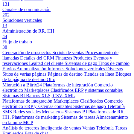
131
Canales de comunicación
202
Soluciones verticales
13
Administración de RR. HH.
44
Flujo de trabajo
38
Generación de prospectos
Scripts de ventas
Procesamiento de
llamadas
Detalles del CRM
Finanzas
Productos
Eventos y
reservaciones
Lealtad del cliente
Sistemas de pago
Tipos de cambio
Envíos
Automatización
Informes
Soluciones verticales
Diversos
Sitios de varias páginas
Páginas de destino
Tiendas en línea
Bloques
de la página de destino
Otro
Migración a Bitrix24
Plataformas de integración
Comercio
electrónico
Marketplaces
Clasificados
ERP y sistemas contables
Sistemas BI
Bancos
XLS, CSV, XML
Plataformas de integración
Marketplaces
Clasificados
Comercio
electrónico
ERP y sistemas contables
Sistemas de pago
Telefonía
SMS
Redes sociales
Mensajeros
Sistemas BI
Plataformas de RR.
HH.
Plataformas de marketing
Sistemas de tareas
Almacenamiento
en la nube
MCP
Análisis de terceros
Inteligencia de ventas
Ventas
Telefonía
Tareas
Empleados
Bots de chat