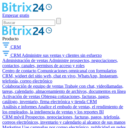
Empezar gratis
Producto
CRM
CRM
Administre sus ventas y clientes sin esfuerzo
Administración de ventas
Administre prospectos, negociaciones,
contactos, canales, permisos de acceso y roles
Centro de contacto
Comunicaciones omnicanal con formularios
CRM, widget del sitio web, chat en vivo, WhatsApp, Instagram,
telefonía, correo electrónico
Colaboración de equipo de ventas
Trabaje con chat, videollamadas,
tareas, calendario, almacenamiento de archivos, documentos en línea
Activación de ventas
Obtenga cotizaciones, facturas, pagos,
catálogo, inventario, firma electrónica y tienda CRM
Análisis e informes
Analice el embudo de ventas, el rendimiento de
los empleados, la inteligencia de ventas y los reportes BI
CRM móvil
Prospectos, negociaciones, facturas, pagos, telefonía,
correos electrónicos, inventario y calendario al alcance de sus manos
Marketing
Use campañas por correo electrónico, publicidad en redes