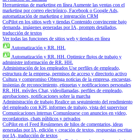
Herramientas de marketing en línea
Aumente las ventas con el
marketing por correo electrónico, Facebook o Google Ads,
automatización de marketing e integración CRM
CoPilot en los sitios web y tiendas
Contenido convincente bajo
demanda, imágenes generadas por IA, prompts detallados,
traducción de textos
Ver todas las funciones de sitios web y tiendas en línea
Automatización y RR. HH.
Automatización y RR. HH.
Optimice flujos de trabajo y
administre información de RR. HH.
Administración de los empleados
Use perfiles de empleado,
estructura de la empresa, permisos de acceso y directorio activo
Cultura y compromiso
Obtenga noticias de la empresa, encuestas,
insignias de reconocimiento, etiquetas y notificaciones personales
RR. HH. móviles
Chat, videollamadas, perfiles de empleado,
aprobaciones, notificaciones sobre la marcha
Administración de trabajo
Realice un seguimiento del rendimiento
del empleado con KPI, informes de trabajo, vista del supervisor
Comunicaciones internas
Comuníquese con anuncios en video,
recordatorios, chats públicos y privados
CoPilot en el Feed
Resúmenes de hilos de comentarios, ideas
generadas por IA, edición y creación de textos, respuestas escritas
por IA, traducción de textos