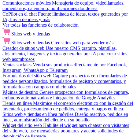
Comunicaciones móviles
Mensajería de equipo, videollamadas,
comentarios, calendario, notificaciones donde sea
CoPilot en el chat
Fuente ilimitada de ideas, textos generados por
IA, lluvia de ideas y más
Ver todas las funciones de colaboración
Sitios web y tiendas
Sitios web y tiendas
Cree sitios web para vender más
Creador de sitios web
Use nuestro CMS gratuito, plantillas,
alojamiento, imágenes y textos generados por IA para crear sitios
web asombrosos
Ventas sociales
Venda sus productos directamente por Facebook,
Instagram, WhatsApp o Telegram
Formularios del sitio web
Capture prospectos con formularios de
pedidos personalizados, formularios de registro y comentarios, y
formularios con campos condicionales
Páginas de destino
Genere prospectos con formularios de captura,
embudos automatizados e integración de Google Analytics
Tienda en línea
Maximice el comercio electrónico con la gestión del
inventario, procesamiento de pedidos, entrega y pagos en línea
Sitios web y tiendas en línea móviles
Diseño reactivo, pedidos en
línea, administración del cliente en su bolsillo
Widget del sitio web
Habilite el widget para chatear con visitantes
del sitio web, use mensajerías populares y acepte solicitudes de
devolución de llamada