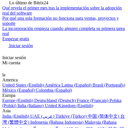
Lo último de Bitrix24
Qué revela el primer mes tras la implementación sobre la adopción
real del software
Por qué una sola formación no funciona para ventas, proyectos y
soporte
La incorporación empieza cuando alguien completa su primera tarea
real
Empezar gratis
Iniciar sesión
Iniciar sesión
Mi cuenta
la
America
United States (English)
América Latina (Español)
Brasil (Português)
México (Español)
Colombia (Español)
Europa
Europe (English)
Deutschland (Deutsch)
France (Français)
Polska
(Polski)
Italia (Italiano)
United Kingdom (English)
Asia
India (English)
UAE (عربي)
Türkiye (Türkçe)
中国 (简体中文)
台
灣 (繁體中文)
Indonesia (Bahasa Indonesia)
Malaysia (Bahasa