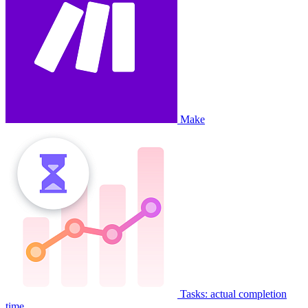
Make
Tasks: actual completion
time