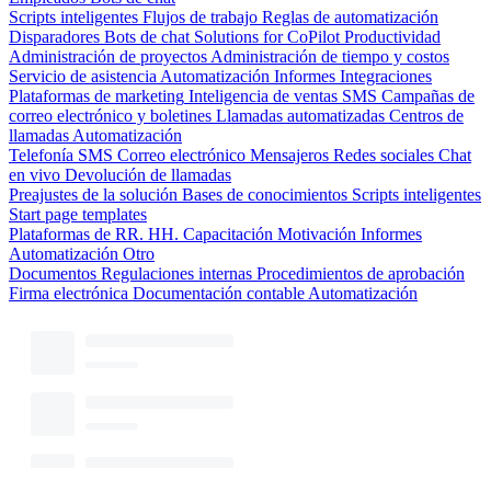
Scripts inteligentes
Flujos de trabajo
Reglas de automatización
Disparadores
Bots de chat
Solutions for CoPilot
Productividad
Administración de proyectos
Administración de tiempo y costos
Servicio de asistencia
Automatización
Informes
Integraciones
Plataformas de marketing
Inteligencia de ventas
SMS
Campañas de
correo electrónico y boletines
Llamadas automatizadas
Centros de
llamadas
Automatización
Telefonía
SMS
Correo electrónico
Mensajeros
Redes sociales
Chat
en vivo
Devolución de llamadas
Preajustes de la solución
Bases de conocimientos
Scripts inteligentes
Start page templates
Plataformas de RR. HH.
Capacitación
Motivación
Informes
Automatización
Otro
Documentos
Regulaciones internas
Procedimientos de aprobación
Firma electrónica
Documentación contable
Automatización