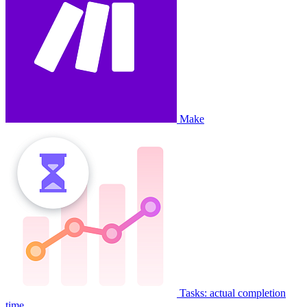
Make
Tasks: actual completion
time