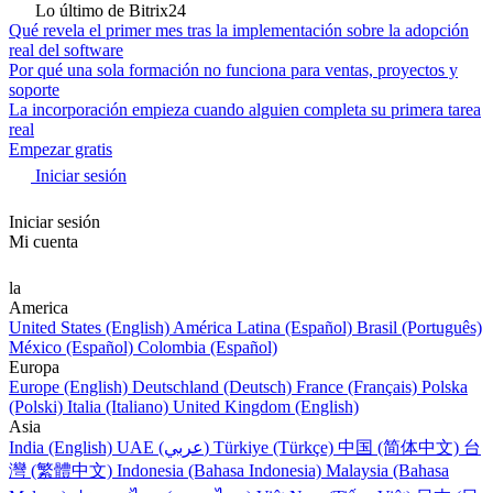
Lo último de Bitrix24
Qué revela el primer mes tras la implementación sobre la adopción
real del software
Por qué una sola formación no funciona para ventas, proyectos y
soporte
La incorporación empieza cuando alguien completa su primera tarea
real
Empezar gratis
Iniciar sesión
Iniciar sesión
Mi cuenta
la
America
United States (English)
América Latina (Español)
Brasil (Português)
México (Español)
Colombia (Español)
Europa
Europe (English)
Deutschland (Deutsch)
France (Français)
Polska
(Polski)
Italia (Italiano)
United Kingdom (English)
Asia
India (English)
UAE (عربي)
Türkiye (Türkçe)
中国 (简体中文)
台
灣 (繁體中文)
Indonesia (Bahasa Indonesia)
Malaysia (Bahasa