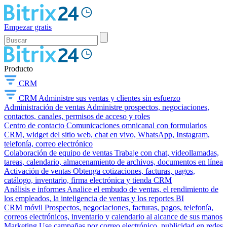
Empezar gratis
Producto
CRM
CRM
Administre sus ventas y clientes sin esfuerzo
Administración de ventas
Administre prospectos, negociaciones,
contactos, canales, permisos de acceso y roles
Centro de contacto
Comunicaciones omnicanal con formularios
CRM, widget del sitio web, chat en vivo, WhatsApp, Instagram,
telefonía, correo electrónico
Colaboración de equipo de ventas
Trabaje con chat, videollamadas,
tareas, calendario, almacenamiento de archivos, documentos en línea
Activación de ventas
Obtenga cotizaciones, facturas, pagos,
catálogo, inventario, firma electrónica y tienda CRM
Análisis e informes
Analice el embudo de ventas, el rendimiento de
los empleados, la inteligencia de ventas y los reportes BI
CRM móvil
Prospectos, negociaciones, facturas, pagos, telefonía,
correos electrónicos, inventario y calendario al alcance de sus manos
Marketing
Use campañas por correo electrónico, publicidad en redes