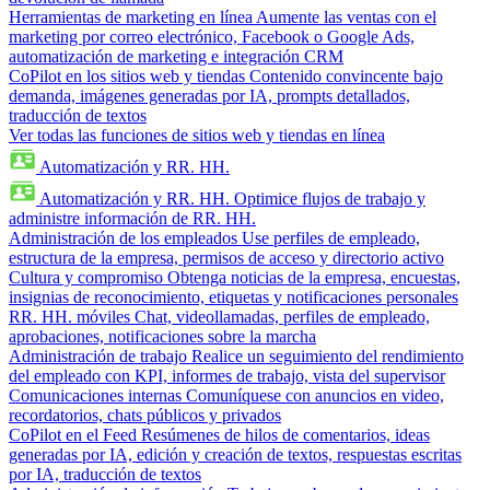
Herramientas de marketing en línea
Aumente las ventas con el
marketing por correo electrónico, Facebook o Google Ads,
automatización de marketing e integración CRM
CoPilot en los sitios web y tiendas
Contenido convincente bajo
demanda, imágenes generadas por IA, prompts detallados,
traducción de textos
Ver todas las funciones de sitios web y tiendas en línea
Automatización y RR. HH.
Automatización y RR. HH.
Optimice flujos de trabajo y
administre información de RR. HH.
Administración de los empleados
Use perfiles de empleado,
estructura de la empresa, permisos de acceso y directorio activo
Cultura y compromiso
Obtenga noticias de la empresa, encuestas,
insignias de reconocimiento, etiquetas y notificaciones personales
RR. HH. móviles
Chat, videollamadas, perfiles de empleado,
aprobaciones, notificaciones sobre la marcha
Administración de trabajo
Realice un seguimiento del rendimiento
del empleado con KPI, informes de trabajo, vista del supervisor
Comunicaciones internas
Comuníquese con anuncios en video,
recordatorios, chats públicos y privados
CoPilot en el Feed
Resúmenes de hilos de comentarios, ideas
generadas por IA, edición y creación de textos, respuestas escritas
por IA, traducción de textos