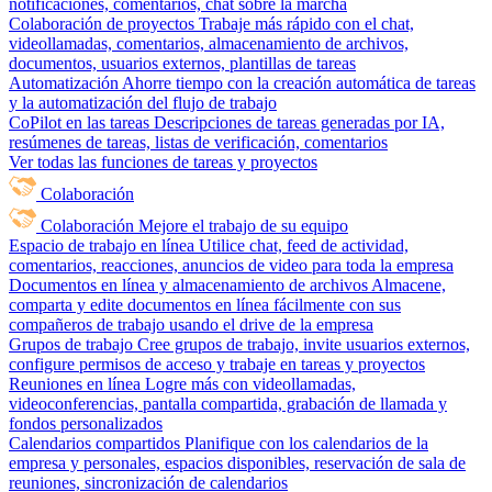
notificaciones, comentarios, chat sobre la marcha
Colaboración de proyectos
Trabaje más rápido con el chat,
videollamadas, comentarios, almacenamiento de archivos,
documentos, usuarios externos, plantillas de tareas
Automatización
Ahorre tiempo con la creación automática de tareas
y la automatización del flujo de trabajo
CoPilot en las tareas
Descripciones de tareas generadas por IA,
resúmenes de tareas, listas de verificación, comentarios
Ver todas las funciones de tareas y proyectos
Colaboración
Colaboración
Mejore el trabajo de su equipo
Espacio de trabajo en línea
Utilice chat, feed de actividad,
comentarios, reacciones, anuncios de video para toda la empresa
Documentos en línea y almacenamiento de archivos
Almacene,
comparta y edite documentos en línea fácilmente con sus
compañeros de trabajo usando el drive de la empresa
Grupos de trabajo
Cree grupos de trabajo, invite usuarios externos,
configure permisos de acceso y trabaje en tareas y proyectos
Reuniones en línea
Logre más con videollamadas,
videoconferencias, pantalla compartida, grabación de llamada y
fondos personalizados
Calendarios compartidos
Planifique con los calendarios de la
empresa y personales, espacios disponibles, reservación de sala de
reuniones, sincronización de calendarios