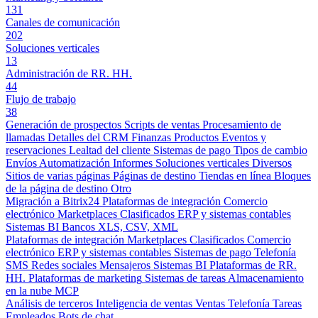
131
Canales de comunicación
202
Soluciones verticales
13
Administración de RR. HH.
44
Flujo de trabajo
38
Generación de prospectos
Scripts de ventas
Procesamiento de
llamadas
Detalles del CRM
Finanzas
Productos
Eventos y
reservaciones
Lealtad del cliente
Sistemas de pago
Tipos de cambio
Envíos
Automatización
Informes
Soluciones verticales
Diversos
Sitios de varias páginas
Páginas de destino
Tiendas en línea
Bloques
de la página de destino
Otro
Migración a Bitrix24
Plataformas de integración
Comercio
electrónico
Marketplaces
Clasificados
ERP y sistemas contables
Sistemas BI
Bancos
XLS, CSV, XML
Plataformas de integración
Marketplaces
Clasificados
Comercio
electrónico
ERP y sistemas contables
Sistemas de pago
Telefonía
SMS
Redes sociales
Mensajeros
Sistemas BI
Plataformas de RR.
HH.
Plataformas de marketing
Sistemas de tareas
Almacenamiento
en la nube
MCP
Análisis de terceros
Inteligencia de ventas
Ventas
Telefonía
Tareas
Empleados
Bots de chat