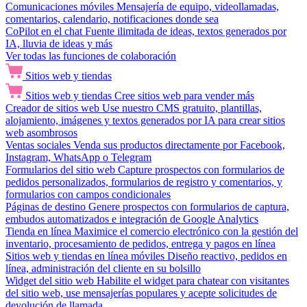
Comunicaciones móviles
Mensajería de equipo, videollamadas,
comentarios, calendario, notificaciones donde sea
CoPilot en el chat
Fuente ilimitada de ideas, textos generados por
IA, lluvia de ideas y más
Ver todas las funciones de colaboración
Sitios web y tiendas
Sitios web y tiendas
Cree sitios web para vender más
Creador de sitios web
Use nuestro CMS gratuito, plantillas,
alojamiento, imágenes y textos generados por IA para crear sitios
web asombrosos
Ventas sociales
Venda sus productos directamente por Facebook,
Instagram, WhatsApp o Telegram
Formularios del sitio web
Capture prospectos con formularios de
pedidos personalizados, formularios de registro y comentarios, y
formularios con campos condicionales
Páginas de destino
Genere prospectos con formularios de captura,
embudos automatizados e integración de Google Analytics
Tienda en línea
Maximice el comercio electrónico con la gestión del
inventario, procesamiento de pedidos, entrega y pagos en línea
Sitios web y tiendas en línea móviles
Diseño reactivo, pedidos en
línea, administración del cliente en su bolsillo
Widget del sitio web
Habilite el widget para chatear con visitantes
del sitio web, use mensajerías populares y acepte solicitudes de
devolución de llamada