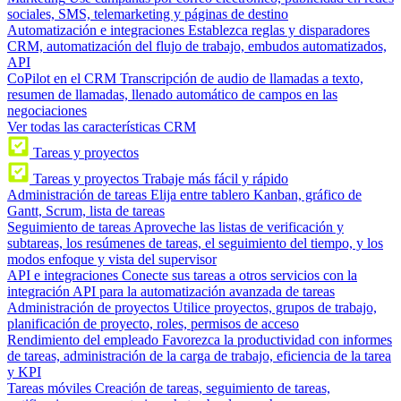
sociales, SMS, telemarketing y páginas de destino
Automatización e integraciones
Establezca reglas y disparadores
CRM, automatización del flujo de trabajo, embudos automatizados,
API
CoPilot en el CRM
Transcripción de audio de llamadas a texto,
resumen de llamadas, llenado automático de campos en las
negociaciones
Ver todas las características CRM
Tareas y proyectos
Tareas y proyectos
Trabaje más fácil y rápido
Administración de tareas
Elija entre tablero Kanban, gráfico de
Gantt, Scrum, lista de tareas
Seguimiento de tareas
Aproveche las listas de verificación y
subtareas, los resúmenes de tareas, el seguimiento del tiempo, y los
modos enfoque y vista del supervisor
API e integraciones
Conecte sus tareas a otros servicios con la
integración API para la automatización avanzada de tareas
Administración de proyectos
Utilice proyectos, grupos de trabajo,
planificación de proyecto, roles, permisos de acceso
Rendimiento del empleado
Favorezca la productividad con informes
de tareas, administración de la carga de trabajo, eficiencia de la tarea
y KPI
Tareas móviles
Creación de tareas, seguimiento de tareas,