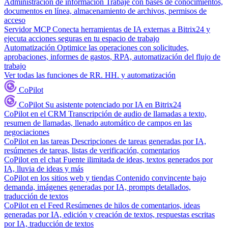
Administración de información
Trabaje con bases de conocimientos,
documentos en línea, almacenamiento de archivos, permisos de
acceso
Servidor MCP
Conecta herramientas de IA externas a Bitrix24 y
ejecuta acciones seguras en tu espacio de trabajo
Automatización
Optimice las operaciones con solicitudes,
aprobaciones, informes de gastos, RPA, automatización del flujo de
trabajo
Ver todas las funciones de RR. HH. y automatización
CoPilot
CoPilot
Su asistente potenciado por IA en Bitrix24
CoPilot en el CRM
Transcripción de audio de llamadas a texto,
resumen de llamadas, llenado automático de campos en las
negociaciones
CoPilot en las tareas
Descripciones de tareas generadas por IA,
resúmenes de tareas, listas de verificación, comentarios
CoPilot en el chat
Fuente ilimitada de ideas, textos generados por
IA, lluvia de ideas y más
CoPilot en los sitios web y tiendas
Contenido convincente bajo
demanda, imágenes generadas por IA, prompts detallados,
traducción de textos
CoPilot en el Feed
Resúmenes de hilos de comentarios, ideas
generadas por IA, edición y creación de textos, respuestas escritas
por IA, traducción de textos