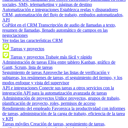
sociales, SMS, telemarketing y páginas de destino
Automatización e integraciones
Establezca reglas y disparadores
CRM, automatización del flujo de trabajo, embudos automatizados,
API
CoPilot en el CRM
Transcripción de audio de llamadas a texto,
resumen de llamadas, llenado automático de campos en las
negociaciones
Ver todas las características CRM
Tareas y proyectos
Tareas y proyectos
Trabaje más fácil y rápido
Administración de tareas
Elija entre tablero Kanban, gráfico de
Gantt, Scrum, lista de tareas
Seguimiento de tareas
Aproveche las listas de verificación y
subtareas, los resúmenes de tareas, el seguimiento del tiempo, y los
modos enfoque y vista del supervisor
API e integraciones
Conecte sus tareas a otros servicios con la
integración API para la automatización avanzada de tareas
Administración de proyectos
Utilice proyectos, grupos de trabajo,
planificación de proyecto, roles, permisos de acceso
Rendimiento del empleado
Favorezca la productividad con informes
de tareas, administración de la carga de trabajo, eficiencia de la tarea
y KPI
Tareas móviles
Creación de tareas, seguimiento de tareas,