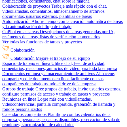
notificaciones, comentarios, chat sobre la marcha
Colaboración de proyectos
Trabaje más rápido con el chat,
videollamadas, comentarios, almacenamiento de archivos,
documentos, usuarios externos, plantillas de tareas
Automatización
Ahorre tiempo con la creación automática de tareas
y la automatización del flujo de trabajo
CoPilot en las tareas
Descripciones de tareas generadas por IA,
resúmenes de tareas, listas de verificación, comentarios
Ver todas las funciones de tareas y proyectos
Colaboración
Colaboración
Mejore el trabajo de su equipo
Espacio de trabajo en línea
Utilice chat, feed de actividad,
comentarios, reacciones, anuncios de video para toda la empresa
Documentos en línea y almacenamiento de archivos
Almacene,
comparta y edite documentos en línea fácilmente con sus
compañeros de trabajo usando el drive de la empresa
Grupos de trabajo
Cree grupos de trabajo, invite usuarios externos,
configure permisos de acceso y trabaje en tareas y proyectos
Reuniones en línea
Logre más con videollamadas,
videoconferencias, pantalla compartida, grabación de llamada y
fondos personalizados
Calendarios compartidos
Planifique con los calendarios de la
empresa y personales, espacios disponibles, reservación de sala de
reuniones, sincronización de calendarios