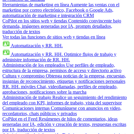
Herramientas de marketing en línea
Aumente las ventas con el
marketing por correo electrónico, Facebook o Google Ads,
automatización de marketing e integración CRM
CoPilot en los sitios web y tiendas
Contenido convincente bajo
demanda, imágenes generadas por IA, prompts detallados,
traducción de textos
Ver todas las funciones de sitios web y tiendas en línea
Automatización y RR. HH.
Automatización y RR. HH.
Optimice flujos de trabajo y
administre información de RR. HH.
Administración de los empleados
Use perfiles de empleado,
estructura de la empresa, permisos de acceso y directorio activo
Cultura y compromiso
Obtenga noticias de la empresa, encuestas,
insignias de reconocimiento, etiquetas y notificaciones personales
RR. HH. móviles
Chat, videollamadas, perfiles de empleado,
aprobaciones, notificaciones sobre la marcha
Administración de trabajo
Realice un seguimiento del rendimiento
del empleado con KPI, informes de trabajo, vista del supervisor
Comunicaciones internas
Comuníquese con anuncios en video,
recordatorios, chats públicos y privados
CoPilot en el Feed
Resúmenes de hilos de comentarios, ideas
generadas por IA, edición y creación de textos, respuestas escritas
por IA, traducción de textos