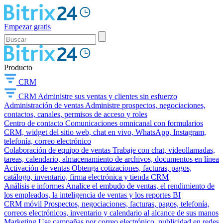
Empezar gratis
Producto
CRM
CRM
Administre sus ventas y clientes sin esfuerzo
Administración de ventas
Administre prospectos, negociaciones,
contactos, canales, permisos de acceso y roles
Centro de contacto
Comunicaciones omnicanal con formularios
CRM, widget del sitio web, chat en vivo, WhatsApp, Instagram,
telefonía, correo electrónico
Colaboración de equipo de ventas
Trabaje con chat, videollamadas,
tareas, calendario, almacenamiento de archivos, documentos en línea
Activación de ventas
Obtenga cotizaciones, facturas, pagos,
catálogo, inventario, firma electrónica y tienda CRM
Análisis e informes
Analice el embudo de ventas, el rendimiento de
los empleados, la inteligencia de ventas y los reportes BI
CRM móvil
Prospectos, negociaciones, facturas, pagos, telefonía,
correos electrónicos, inventario y calendario al alcance de sus manos
Marketing
Use campañas por correo electrónico, publicidad en redes