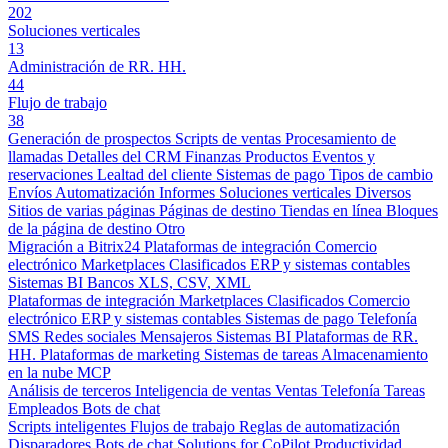
202
Soluciones verticales
13
Administración de RR. HH.
44
Flujo de trabajo
38
Generación de prospectos
Scripts de ventas
Procesamiento de
llamadas
Detalles del CRM
Finanzas
Productos
Eventos y
reservaciones
Lealtad del cliente
Sistemas de pago
Tipos de cambio
Envíos
Automatización
Informes
Soluciones verticales
Diversos
Sitios de varias páginas
Páginas de destino
Tiendas en línea
Bloques
de la página de destino
Otro
Migración a Bitrix24
Plataformas de integración
Comercio
electrónico
Marketplaces
Clasificados
ERP y sistemas contables
Sistemas BI
Bancos
XLS, CSV, XML
Plataformas de integración
Marketplaces
Clasificados
Comercio
electrónico
ERP y sistemas contables
Sistemas de pago
Telefonía
SMS
Redes sociales
Mensajeros
Sistemas BI
Plataformas de RR.
HH.
Plataformas de marketing
Sistemas de tareas
Almacenamiento
en la nube
MCP
Análisis de terceros
Inteligencia de ventas
Ventas
Telefonía
Tareas
Empleados
Bots de chat
Scripts inteligentes
Flujos de trabajo
Reglas de automatización
Disparadores
Bots de chat
Solutions for CoPilot
Productividad