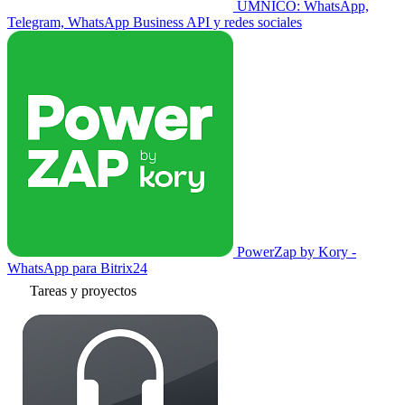
UMNICO: WhatsApp,
Telegram, WhatsApp Business API y redes sociales
PowerZap by Kory -
WhatsApp para Bitrix24
Tareas y proyectos