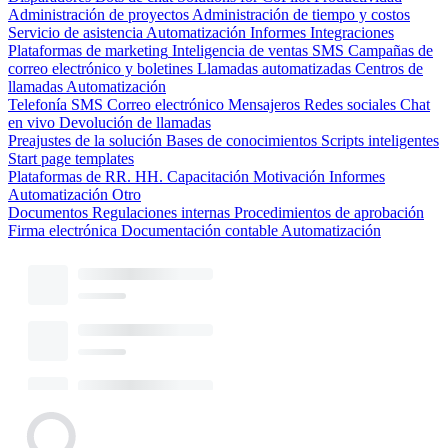
Administración de proyectos
Administración de tiempo y costos
Servicio de asistencia
Automatización
Informes
Integraciones
Plataformas de marketing
Inteligencia de ventas
SMS
Campañas de
correo electrónico y boletines
Llamadas automatizadas
Centros de
llamadas
Automatización
Telefonía
SMS
Correo electrónico
Mensajeros
Redes sociales
Chat
en vivo
Devolución de llamadas
Preajustes de la solución
Bases de conocimientos
Scripts inteligentes
Start page templates
Plataformas de RR. HH.
Capacitación
Motivación
Informes
Automatización
Otro
Documentos
Regulaciones internas
Procedimientos de aprobación
Firma electrónica
Documentación contable
Automatización