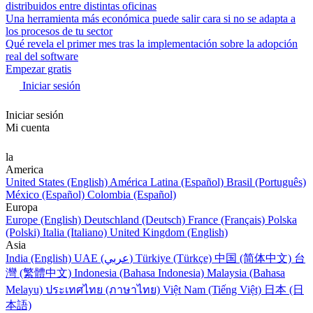
distribuidos entre distintas oficinas
Una herramienta más económica puede salir cara si no se adapta a
los procesos de tu sector
Qué revela el primer mes tras la implementación sobre la adopción
real del software
Empezar gratis
Iniciar sesión
Iniciar sesión
Mi cuenta
la
America
United States (English)
América Latina (Español)
Brasil (Português)
México (Español)
Colombia (Español)
Europa
Europe (English)
Deutschland (Deutsch)
France (Français)
Polska
(Polski)
Italia (Italiano)
United Kingdom (English)
Asia
India (English)
UAE (عربي)
Türkiye (Türkçe)
中国 (简体中文)
台
灣 (繁體中文)
Indonesia (Bahasa Indonesia)
Malaysia (Bahasa
Melayu)
ประเทศไทย (ภาษาไทย)
Việt Nam (Tiếng Việt)
日本 (日
本語)