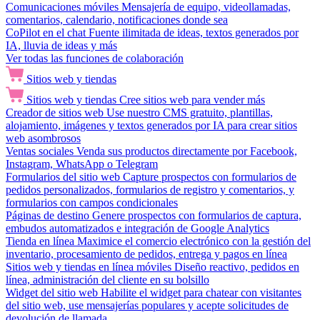
Comunicaciones móviles
Mensajería de equipo, videollamadas,
comentarios, calendario, notificaciones donde sea
CoPilot en el chat
Fuente ilimitada de ideas, textos generados por
IA, lluvia de ideas y más
Ver todas las funciones de colaboración
Sitios web y tiendas
Sitios web y tiendas
Cree sitios web para vender más
Creador de sitios web
Use nuestro CMS gratuito, plantillas,
alojamiento, imágenes y textos generados por IA para crear sitios
web asombrosos
Ventas sociales
Venda sus productos directamente por Facebook,
Instagram, WhatsApp o Telegram
Formularios del sitio web
Capture prospectos con formularios de
pedidos personalizados, formularios de registro y comentarios, y
formularios con campos condicionales
Páginas de destino
Genere prospectos con formularios de captura,
embudos automatizados e integración de Google Analytics
Tienda en línea
Maximice el comercio electrónico con la gestión del
inventario, procesamiento de pedidos, entrega y pagos en línea
Sitios web y tiendas en línea móviles
Diseño reactivo, pedidos en
línea, administración del cliente en su bolsillo
Widget del sitio web
Habilite el widget para chatear con visitantes
del sitio web, use mensajerías populares y acepte solicitudes de
devolución de llamada