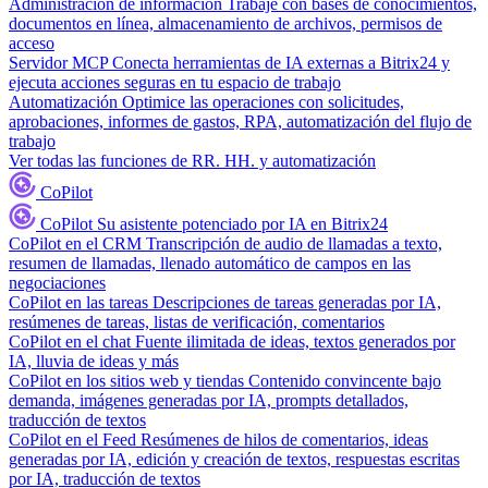
Administración de información
Trabaje con bases de conocimientos,
documentos en línea, almacenamiento de archivos, permisos de
acceso
Servidor MCP
Conecta herramientas de IA externas a Bitrix24 y
ejecuta acciones seguras en tu espacio de trabajo
Automatización
Optimice las operaciones con solicitudes,
aprobaciones, informes de gastos, RPA, automatización del flujo de
trabajo
Ver todas las funciones de RR. HH. y automatización
CoPilot
CoPilot
Su asistente potenciado por IA en Bitrix24
CoPilot en el CRM
Transcripción de audio de llamadas a texto,
resumen de llamadas, llenado automático de campos en las
negociaciones
CoPilot en las tareas
Descripciones de tareas generadas por IA,
resúmenes de tareas, listas de verificación, comentarios
CoPilot en el chat
Fuente ilimitada de ideas, textos generados por
IA, lluvia de ideas y más
CoPilot en los sitios web y tiendas
Contenido convincente bajo
demanda, imágenes generadas por IA, prompts detallados,
traducción de textos
CoPilot en el Feed
Resúmenes de hilos de comentarios, ideas
generadas por IA, edición y creación de textos, respuestas escritas
por IA, traducción de textos