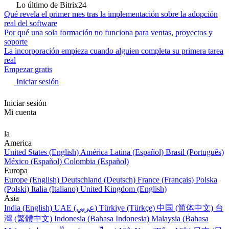
Lo último de Bitrix24
Qué revela el primer mes tras la implementación sobre la adopción
real del software
Por qué una sola formación no funciona para ventas, proyectos y
soporte
La incorporación empieza cuando alguien completa su primera tarea
real
Empezar gratis
Iniciar sesión
Iniciar sesión
Mi cuenta
la
America
United States (English)
América Latina (Español)
Brasil (Português)
México (Español)
Colombia (Español)
Europa
Europe (English)
Deutschland (Deutsch)
France (Français)
Polska
(Polski)
Italia (Italiano)
United Kingdom (English)
Asia
India (English)
UAE (عربي)
Türkiye (Türkçe)
中国 (简体中文)
台
灣 (繁體中文)
Indonesia (Bahasa Indonesia)
Malaysia (Bahasa