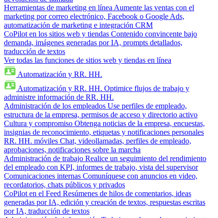
Herramientas de marketing en línea
Aumente las ventas con el
marketing por correo electrónico, Facebook o Google Ads,
automatización de marketing e integración CRM
CoPilot en los sitios web y tiendas
Contenido convincente bajo
demanda, imágenes generadas por IA, prompts detallados,
traducción de textos
Ver todas las funciones de sitios web y tiendas en línea
Automatización y RR. HH.
Automatización y RR. HH.
Optimice flujos de trabajo y
administre información de RR. HH.
Administración de los empleados
Use perfiles de empleado,
estructura de la empresa, permisos de acceso y directorio activo
Cultura y compromiso
Obtenga noticias de la empresa, encuestas,
insignias de reconocimiento, etiquetas y notificaciones personales
RR. HH. móviles
Chat, videollamadas, perfiles de empleado,
aprobaciones, notificaciones sobre la marcha
Administración de trabajo
Realice un seguimiento del rendimiento
del empleado con KPI, informes de trabajo, vista del supervisor
Comunicaciones internas
Comuníquese con anuncios en video,
recordatorios, chats públicos y privados
CoPilot en el Feed
Resúmenes de hilos de comentarios, ideas
generadas por IA, edición y creación de textos, respuestas escritas
por IA, traducción de textos