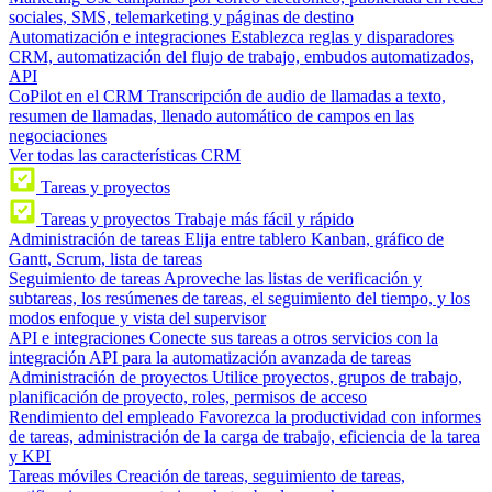
sociales, SMS, telemarketing y páginas de destino
Automatización e integraciones
Establezca reglas y disparadores
CRM, automatización del flujo de trabajo, embudos automatizados,
API
CoPilot en el CRM
Transcripción de audio de llamadas a texto,
resumen de llamadas, llenado automático de campos en las
negociaciones
Ver todas las características CRM
Tareas y proyectos
Tareas y proyectos
Trabaje más fácil y rápido
Administración de tareas
Elija entre tablero Kanban, gráfico de
Gantt, Scrum, lista de tareas
Seguimiento de tareas
Aproveche las listas de verificación y
subtareas, los resúmenes de tareas, el seguimiento del tiempo, y los
modos enfoque y vista del supervisor
API e integraciones
Conecte sus tareas a otros servicios con la
integración API para la automatización avanzada de tareas
Administración de proyectos
Utilice proyectos, grupos de trabajo,
planificación de proyecto, roles, permisos de acceso
Rendimiento del empleado
Favorezca la productividad con informes
de tareas, administración de la carga de trabajo, eficiencia de la tarea
y KPI
Tareas móviles
Creación de tareas, seguimiento de tareas,