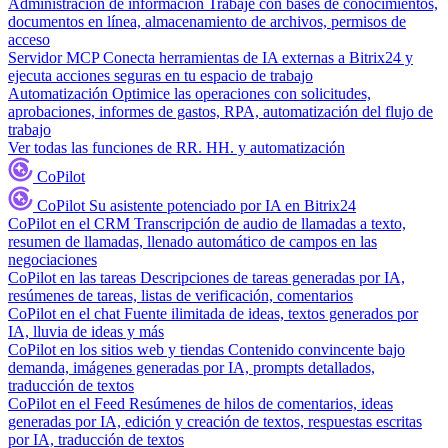
Administración de información
Trabaje con bases de conocimientos,
documentos en línea, almacenamiento de archivos, permisos de
acceso
Servidor MCP
Conecta herramientas de IA externas a Bitrix24 y
ejecuta acciones seguras en tu espacio de trabajo
Automatización
Optimice las operaciones con solicitudes,
aprobaciones, informes de gastos, RPA, automatización del flujo de
trabajo
Ver todas las funciones de RR. HH. y automatización
CoPilot
CoPilot
Su asistente potenciado por IA en Bitrix24
CoPilot en el CRM
Transcripción de audio de llamadas a texto,
resumen de llamadas, llenado automático de campos en las
negociaciones
CoPilot en las tareas
Descripciones de tareas generadas por IA,
resúmenes de tareas, listas de verificación, comentarios
CoPilot en el chat
Fuente ilimitada de ideas, textos generados por
IA, lluvia de ideas y más
CoPilot en los sitios web y tiendas
Contenido convincente bajo
demanda, imágenes generadas por IA, prompts detallados,
traducción de textos
CoPilot en el Feed
Resúmenes de hilos de comentarios, ideas
generadas por IA, edición y creación de textos, respuestas escritas
por IA, traducción de textos