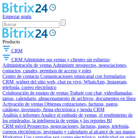
Empezar gratis
Producto
CRM
CRM
Administre sus ventas y clientes sin esfuerzo
Administración de ventas
Administre prospectos, negociaciones,
contactos, canales, permisos de acceso y roles
Centro de contacto
Comunicaciones omnicanal con formularios
CRM, widget del sitio web, chat en vivo, WhatsApp, Instagram,
telefonía, correo electrónico
Colaboración de equipo de ventas
Trabaje con chat, videollamadas,
tareas, calendario, almacenamiento de archivos, documentos en línea
Activación de ventas
Obtenga cotizaciones, facturas, pagos,
catálogo, inventario, firma electrónica y tienda CRM
Análisis e informes
Analice el embudo de ventas, el rendimiento de
los empleados, la inteligencia de ventas y los reportes BI
CRM móvil
Prospectos, negociaciones, facturas, pagos, telefonía,
correos electrónicos, inventario y calendario al alcance de sus manos
Marketing
Use campañas por correo electrónico, publicidad en redes