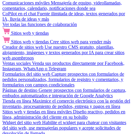
Comunicaciones móviles
Mensajería de equipo, videollamadas,
comentarios, calendario, notificaciones donde sea
CoPilot en el chat
Fuente ilimitada de ideas, textos generados por
IA, lluvia de ideas y más
Ver todas las funciones de colaboración
Sitios web y tiendas
Sitios web y tiendas
Cree sitios web para vender más
Creador de sitios web
Use nuestro CMS gratuito, plantillas,
alojamiento, imágenes y textos generados por IA para crear sitios
web asombrosos
Ventas sociales
Venda sus productos directamente por Facebook,
Instagram, WhatsApp o Telegram
Formularios del sitio web
Capture prospectos con formularios de
pedidos personalizados, formularios de registro y comentarios, y
formularios con campos condicionales
Páginas de destino
Genere prospectos con formularios de captura,
embudos automatizados e integración de Google Analytics
Tienda en línea
Maximice el comercio electrónico con la gestión del
inventario, procesamiento de pedidos, entrega y pagos en línea
Sitios web y tiendas en línea móviles
Diseño reactivo, pedidos en
línea, administración del cliente en su bolsillo
Widget del sitio web
Habilite el widget para chatear con visitantes
del sitio web, use mensajerías populares y acepte solicitudes de
devolución de llamada