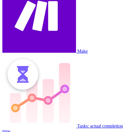
Make
Tasks: actual completion
time