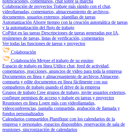
notificaciones, comentarios, chat sobre la marcha
Colaboración de proyectos
Trabaje más rápido con el chat,
videollamadas, comentarios, almacenamiento de archivos,
documentos, usuarios externos, plantillas de tareas
Automatización
Ahorre tiempo con la creación automática de tareas
y la automatización del flujo de trabajo
CoPilot en las tareas
Descripciones de tareas generadas por IA,
resúmenes de tareas, listas de verificación, comentarios
Ver todas las funciones de tareas y proyectos
Colaboración
Colaboración
Mejore el trabajo de su equipo
Espacio de trabajo en línea
Utilice chat, feed de actividad,
comentarios, reacciones, anuncios de video para toda la empresa
Documentos en línea y almacenamiento de archivos
Almacene,
comparta y edite documentos en línea fácilmente con sus
compañeros de trabajo usando el drive de la empresa
Grupos de trabajo
Cree grupos de trabajo, invite usuarios externos,
configure permisos de acceso y trabaje en tareas y proyectos
Reuniones en línea
Logre más con videollamadas,
videoconferencias, pantalla compartida, grabación de llamada y
fondos personalizados
Calendarios compartidos
Planifique con los calendarios de la
empresa y personales, espacios disponibles, reservación de sala de
reuniones, sincronización de calendarios