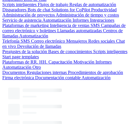
Scripts inteligentes
Flujos de trabajo
Reglas de automatización
Disparadores
Bots de chat
Solutions for CoPilot
Productividad
Administración de proyectos
Administración de tiempo y costos
Servicio de asistencia
Automatización
Informes
Integraciones
Plataformas de marketing
Inteligencia de ventas
SMS
Campañas de
correo electrónico y boletines
Llamadas automatizadas
Centros de
llamadas
Automatización
Telefonía
SMS
Correo electrónico
Mensajeros
Redes sociales
Chat
en vivo
Devolución de llamadas
Preajustes de la solución
Bases de conocimientos
Scripts inteligentes
Start page templates
Plataformas de RR. HH.
Capacitación
Motivación
Informes
Automatización
Otro
Documentos
Regulaciones internas
Procedimientos de aprobación
Firma electrónica
Documentación contable
Automatización