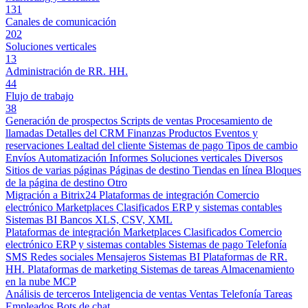
131
Canales de comunicación
202
Soluciones verticales
13
Administración de RR. HH.
44
Flujo de trabajo
38
Generación de prospectos
Scripts de ventas
Procesamiento de
llamadas
Detalles del CRM
Finanzas
Productos
Eventos y
reservaciones
Lealtad del cliente
Sistemas de pago
Tipos de cambio
Envíos
Automatización
Informes
Soluciones verticales
Diversos
Sitios de varias páginas
Páginas de destino
Tiendas en línea
Bloques
de la página de destino
Otro
Migración a Bitrix24
Plataformas de integración
Comercio
electrónico
Marketplaces
Clasificados
ERP y sistemas contables
Sistemas BI
Bancos
XLS, CSV, XML
Plataformas de integración
Marketplaces
Clasificados
Comercio
electrónico
ERP y sistemas contables
Sistemas de pago
Telefonía
SMS
Redes sociales
Mensajeros
Sistemas BI
Plataformas de RR.
HH.
Plataformas de marketing
Sistemas de tareas
Almacenamiento
en la nube
MCP
Análisis de terceros
Inteligencia de ventas
Ventas
Telefonía
Tareas
Empleados
Bots de chat