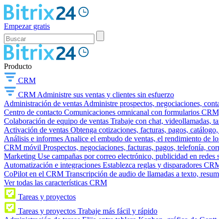
Empezar gratis
Producto
CRM
CRM
Administre sus ventas y clientes sin esfuerzo
Administración de ventas
Administre prospectos, negociaciones, conta
Centro de contacto
Comunicaciones omnicanal con formularios CRM, wi
Colaboración de equipo de ventas
Trabaje con chat, videollamadas, t
Activación de ventas
Obtenga cotizaciones, facturas, pagos, catálogo,
Análisis e informes
Analice el embudo de ventas, el rendimiento de los
CRM móvil
Prospectos, negociaciones, facturas, pagos, telefonía, cor
Marketing
Use campañas por correo electrónico, publicidad en redes 
Automatización e integraciones
Establezca reglas y disparadores CRM
CoPilot en el CRM
Transcripción de audio de llamadas a texto, resu
Ver todas las características CRM
Tareas y proyectos
Tareas y proyectos
Trabaje más fácil y rápido