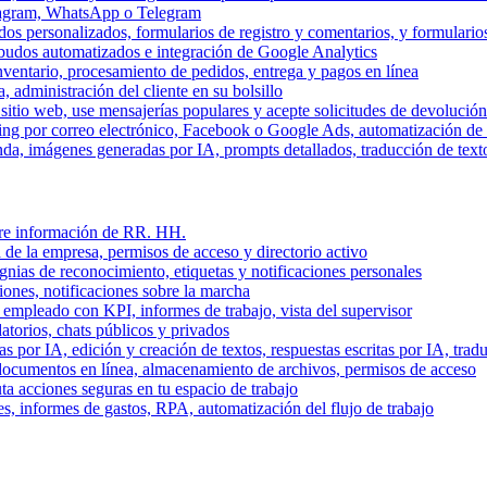
stagram, WhatsApp o Telegram
dos personalizados, formularios de registro y comentarios, y formulari
budos automatizados e integración de Google Analytics
nventario, procesamiento de pedidos, entrega y pagos en línea
, administración del cliente en su bolsillo
l sitio web, use mensajerías populares y acepte solicitudes de devolució
ing por correo electrónico, Facebook o Google Ads, automatización d
a, imágenes generadas por IA, prompts detallados, traducción de text
stre información de RR. HH.
 de la empresa, permisos de acceso y directorio activo
gnias de reconocimiento, etiquetas y notificaciones personales
iones, notificaciones sobre la marcha
 empleado con KPI, informes de trabajo, vista del supervisor
torios, chats públicos y privados
 por IA, edición y creación de textos, respuestas escritas por IA, trad
documentos en línea, almacenamiento de archivos, permisos de acceso
ta acciones seguras en tu espacio de trabajo
s, informes de gastos, RPA, automatización del flujo de trabajo