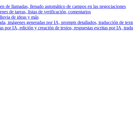
men de llamadas, llenado automático de campos en las negociaciones
es de tareas, listas de verificación, comentarios
lluvia de ideas y más
a, imágenes generadas por IA, prompts detallados, traducción de text
 por IA, edición y creación de textos, respuestas escritas por IA, trad