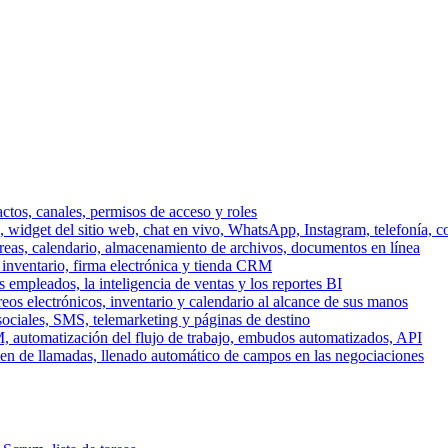
ctos, canales, permisos de acceso y roles
dget del sitio web, chat en vivo, WhatsApp, Instagram, telefonía, co
areas, calendario, almacenamiento de archivos, documentos en línea
 inventario, firma electrónica y tienda CRM
 empleados, la inteligencia de ventas y los reportes BI
reos electrónicos, inventario y calendario al alcance de sus manos
sociales, SMS, telemarketing y páginas de destino
, automatización del flujo de trabajo, embudos automatizados, API
men de llamadas, llenado automático de campos en las negociaciones