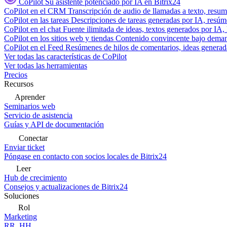
CoPilot
Su asistente potenciado por IA en Bitrix24
CoPilot en el CRM
Transcripción de audio de llamadas a texto, resu
CoPilot en las tareas
Descripciones de tareas generadas por IA, resúmen
CoPilot en el chat
Fuente ilimitada de ideas, textos generados por IA, 
CoPilot en los sitios web y tiendas
Contenido convincente bajo demand
CoPilot en el Feed
Resúmenes de hilos de comentarios, ideas generadas
Ver todas las características de CoPilot
Ver todas las herramientas
Precios
Recursos
Aprender
Seminarios web
Servicio de asistencia
Guías y API de documentación
Conectar
Enviar ticket
Póngase en contacto con socios locales de Bitrix24
Leer
Hub de crecimiento
Consejos y actualizaciones de Bitrix24
Soluciones
Rol
Marketing
RR. HH.