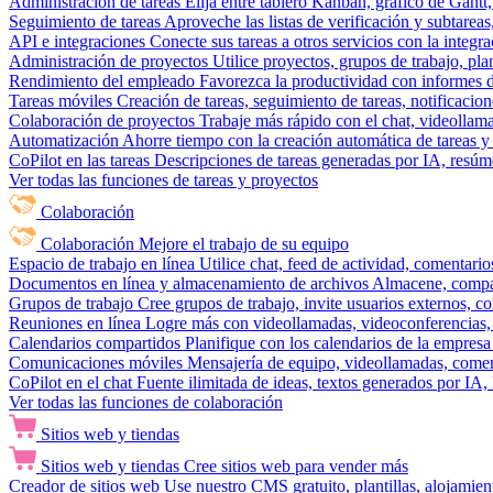
Administración de tareas
Elija entre tablero Kanban, gráfico de Gantt,
Seguimiento de tareas
Aproveche las listas de verificación y subtareas
API e integraciones
Conecte sus tareas a otros servicios con la integ
Administración de proyectos
Utilice proyectos, grupos de trabajo, pla
Rendimiento del empleado
Favorezca la productividad con informes de 
Tareas móviles
Creación de tareas, seguimiento de tareas, notificacio
Colaboración de proyectos
Trabaje más rápido con el chat, videollam
Automatización
Ahorre tiempo con la creación automática de tareas y 
CoPilot en las tareas
Descripciones de tareas generadas por IA, resúmen
Ver todas las funciones de tareas y proyectos
Colaboración
Colaboración
Mejore el trabajo de su equipo
Espacio de trabajo en línea
Utilice chat, feed de actividad, comentari
Documentos en línea y almacenamiento de archivos
Almacene, compar
Grupos de trabajo
Cree grupos de trabajo, invite usuarios externos, c
Reuniones en línea
Logre más con videollamadas, videoconferencias, 
Calendarios compartidos
Planifique con los calendarios de la empresa
Comunicaciones móviles
Mensajería de equipo, videollamadas, coment
CoPilot en el chat
Fuente ilimitada de ideas, textos generados por IA, 
Ver todas las funciones de colaboración
Sitios web y tiendas
Sitios web y tiendas
Cree sitios web para vender más
Creador de sitios web
Use nuestro CMS gratuito, plantillas, alojamie