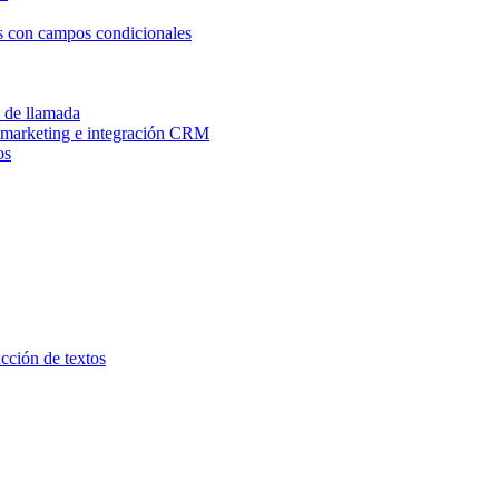
os con campos condicionales
n de llamada
e marketing e integración CRM
os
ucción de textos