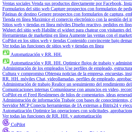
Ventas sociales
Venda sus productos directamente por Facebook, In
Formularios del sitio web
Capture prospectos con formularios de pedi
Páginas de destino
Genere prospectos con formularios de captura, em
Tienda en línea
Maximice el comercio electrónico con la gestión del i
Sitios web y tiendas en línea móviles
Diseño reactivo, pedidos en línea
Widget del sitio web
Habilite el widget para chatear con visitantes de
Herramientas de marketing en línea
Aumente las ventas con el market
CoPilot en los sitios web y tiendas
Contenido convincente bajo demand
Ver todas las funciones de sitios web y tiendas en línea
Automatización y RR. HH.
Automatización y RR. HH.
Optimice flujos de trabajo y admini
Administración de los empleados
Use perfiles de empleado, estructura
Cultura y compromiso
Obtenga noticias de la empresa, encuestas, insi
RR. HH. móviles
Chat, videollamadas, perfiles de empleado, aprobac
Administración de trabajo
Realice un seguimiento del rendimiento del
Comunicaciones internas
Comuníquese con anuncios en video, recorda
CoPilot en el Feed
Resúmenes de hilos de comentarios, ideas generadas
Administración de información
Trabaje con bases de conocimientos, 
Servidor MCP
Conecta herramientas de IA externas a Bitrix24 y ejecu
Automatización
Optimice las operaciones con solicitudes, aprobacione
Ver todas las funciones de RR. HH. y automatización
CoPilot