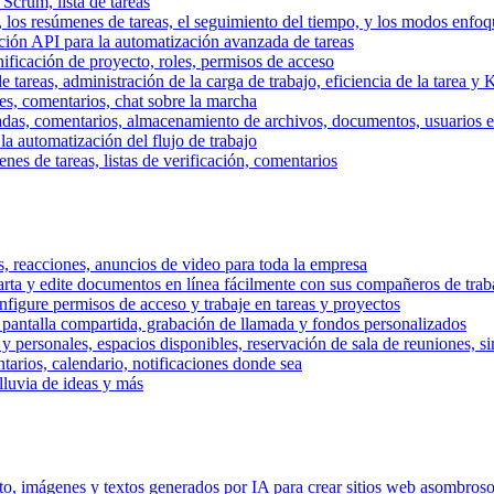
 Scrum, lista de tareas
, los resúmenes de tareas, el seguimiento del tiempo, y los modos enfoq
ración API para la automatización avanzada de tareas
nificación de proyecto, roles, permisos de acceso
tareas, administración de la carga de trabajo, eficiencia de la tarea y 
nes, comentarios, chat sobre la marcha
adas, comentarios, almacenamiento de archivos, documentos, usuarios ext
la automatización del flujo de trabajo
es de tareas, listas de verificación, comentarios
os, reacciones, anuncios de video para toda la empresa
ta y edite documentos en línea fácilmente con sus compañeros de traba
onfigure permisos de acceso y trabaje en tareas y proyectos
pantalla compartida, grabación de llamada y fondos personalizados
 y personales, espacios disponibles, reservación de sala de reuniones, s
arios, calendario, notificaciones donde sea
lluvia de ideas y más
nto, imágenes y textos generados por IA para crear sitios web asombros