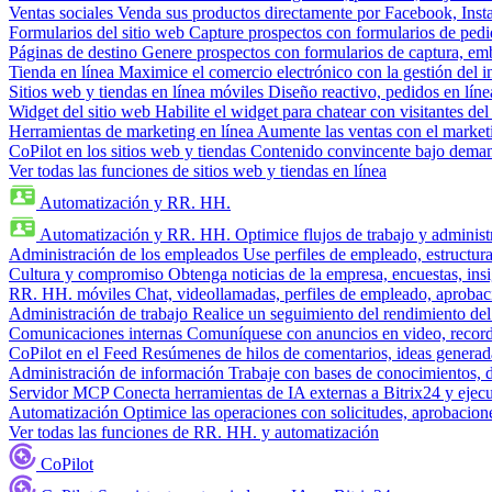
Ventas sociales
Venda sus productos directamente por Facebook, In
Formularios del sitio web
Capture prospectos con formularios de pedi
Páginas de destino
Genere prospectos con formularios de captura, em
Tienda en línea
Maximice el comercio electrónico con la gestión del i
Sitios web y tiendas en línea móviles
Diseño reactivo, pedidos en línea
Widget del sitio web
Habilite el widget para chatear con visitantes de
Herramientas de marketing en línea
Aumente las ventas con el market
CoPilot en los sitios web y tiendas
Contenido convincente bajo demand
Ver todas las funciones de sitios web y tiendas en línea
Automatización y RR. HH.
Automatización y RR. HH.
Optimice flujos de trabajo y admini
Administración de los empleados
Use perfiles de empleado, estructura
Cultura y compromiso
Obtenga noticias de la empresa, encuestas, insi
RR. HH. móviles
Chat, videollamadas, perfiles de empleado, aprobac
Administración de trabajo
Realice un seguimiento del rendimiento del
Comunicaciones internas
Comuníquese con anuncios en video, recorda
CoPilot en el Feed
Resúmenes de hilos de comentarios, ideas generadas
Administración de información
Trabaje con bases de conocimientos, 
Servidor MCP
Conecta herramientas de IA externas a Bitrix24 y ejecu
Automatización
Optimice las operaciones con solicitudes, aprobacione
Ver todas las funciones de RR. HH. y automatización
CoPilot