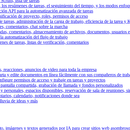
 Scrum, lista de tareas
, los resúmenes de tareas, el seguimiento del tiempo, y los modos enfoq
ración API para la automatización avanzada de tareas
nificación de proyecto, roles, permisos de acceso
tareas, administración de la carga de trabajo, eficiencia de la tarea y 
nes, comentarios, chat sobre la marcha
adas, comentarios, almacenamiento de archivos, documentos, usuarios ext
la automatización del flujo de trabajo
es de tareas, listas de verificación, comentarios
os, reacciones, anuncios de video para toda la empresa
ta y edite documentos en línea fácilmente con sus compañeros de traba
onfigure permisos de acceso y trabaje en tareas y proyectos
pantalla compartida, grabación de llamada y fondos personalizados
 y personales, espacios disponibles, reservación de sala de reuniones, s
arios, calendario, notificaciones donde sea
lluvia de ideas y más
nto, imágenes y textos generados por IA para crear sitios web asombros