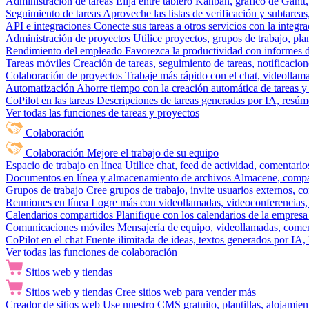
Administración de tareas
Elija entre tablero Kanban, gráfico de Gantt,
Seguimiento de tareas
Aproveche las listas de verificación y subtareas
API e integraciones
Conecte sus tareas a otros servicios con la integ
Administración de proyectos
Utilice proyectos, grupos de trabajo, pla
Rendimiento del empleado
Favorezca la productividad con informes de 
Tareas móviles
Creación de tareas, seguimiento de tareas, notificacio
Colaboración de proyectos
Trabaje más rápido con el chat, videollam
Automatización
Ahorre tiempo con la creación automática de tareas y 
CoPilot en las tareas
Descripciones de tareas generadas por IA, resúmen
Ver todas las funciones de tareas y proyectos
Colaboración
Colaboración
Mejore el trabajo de su equipo
Espacio de trabajo en línea
Utilice chat, feed de actividad, comentari
Documentos en línea y almacenamiento de archivos
Almacene, compar
Grupos de trabajo
Cree grupos de trabajo, invite usuarios externos, c
Reuniones en línea
Logre más con videollamadas, videoconferencias, 
Calendarios compartidos
Planifique con los calendarios de la empresa
Comunicaciones móviles
Mensajería de equipo, videollamadas, coment
CoPilot en el chat
Fuente ilimitada de ideas, textos generados por IA, 
Ver todas las funciones de colaboración
Sitios web y tiendas
Sitios web y tiendas
Cree sitios web para vender más
Creador de sitios web
Use nuestro CMS gratuito, plantillas, alojamie