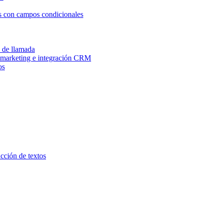
os con campos condicionales
n de llamada
e marketing e integración CRM
os
ucción de textos