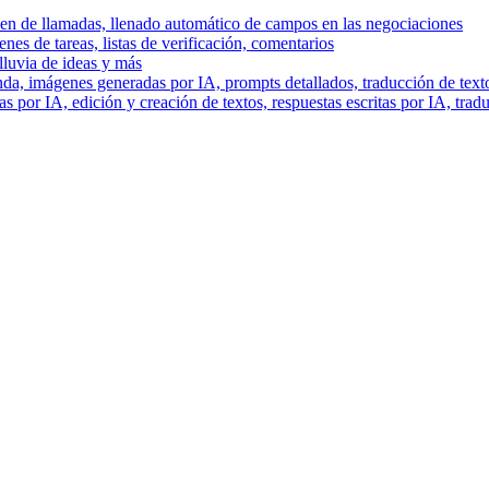
men de llamadas, llenado automático de campos en las negociaciones
es de tareas, listas de verificación, comentarios
lluvia de ideas y más
a, imágenes generadas por IA, prompts detallados, traducción de text
 por IA, edición y creación de textos, respuestas escritas por IA, trad