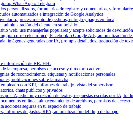
stagram, WhatsApp o Telegram
dos personalizados, formularios de registro y comentarios, y formulari
budos automatizados e integración de Google Analytics
nventario, procesamiento de pedidos, entrega y pagos en línea
, administración del cliente en su bolsillo
l sitio web, use mensajerías populares y acepte solicitudes de devolució
ing por correo electrónico, Facebook o Google Ads, automatización d
a, imágenes generadas por IA, prompts detallados, traducción de text
stre información de RR. HH.
 de la empresa, permisos de acceso y directorio activo
gnias de reconocimiento, etiquetas y notificaciones personales
iones, notificaciones sobre la marcha
 empleado con KPI, informes de trabajo, vista del supervisor
torios, chats públicos y privados
 por IA, edición y creación de textos, respuestas escritas por IA, trad
documentos en línea, almacenamiento de archivos, permisos de acceso
ta acciones seguras en tu espacio de trabajo
s, informes de gastos, RPA, automatización del flujo de trabajo