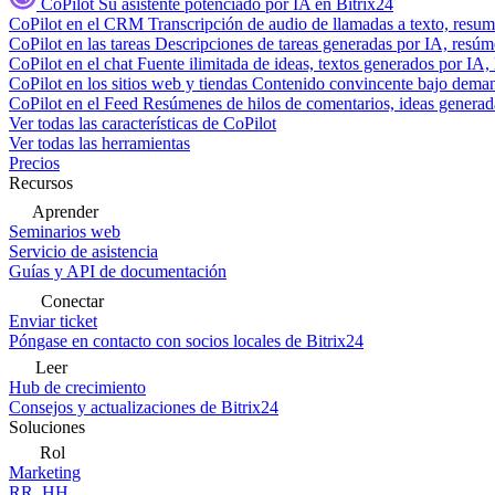
CoPilot
Su asistente potenciado por IA en Bitrix24
CoPilot en el CRM
Transcripción de audio de llamadas a texto, resu
CoPilot en las tareas
Descripciones de tareas generadas por IA, resúmen
CoPilot en el chat
Fuente ilimitada de ideas, textos generados por IA, 
CoPilot en los sitios web y tiendas
Contenido convincente bajo demand
CoPilot en el Feed
Resúmenes de hilos de comentarios, ideas generadas
Ver todas las características de CoPilot
Ver todas las herramientas
Precios
Recursos
Aprender
Seminarios web
Servicio de asistencia
Guías y API de documentación
Conectar
Enviar ticket
Póngase en contacto con socios locales de Bitrix24
Leer
Hub de crecimiento
Consejos y actualizaciones de Bitrix24
Soluciones
Rol
Marketing
RR. HH.