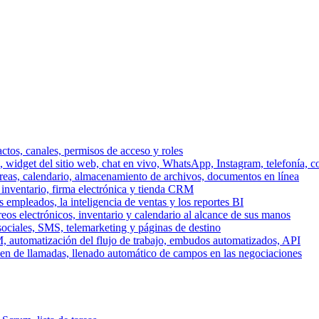
ctos, canales, permisos de acceso y roles
dget del sitio web, chat en vivo, WhatsApp, Instagram, telefonía, co
areas, calendario, almacenamiento de archivos, documentos en línea
 inventario, firma electrónica y tienda CRM
 empleados, la inteligencia de ventas y los reportes BI
reos electrónicos, inventario y calendario al alcance de sus manos
sociales, SMS, telemarketing y páginas de destino
, automatización del flujo de trabajo, embudos automatizados, API
men de llamadas, llenado automático de campos en las negociaciones