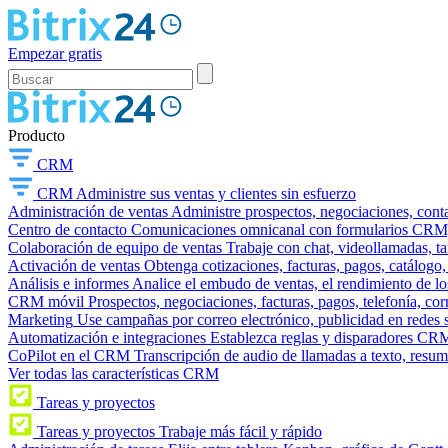
Empezar gratis
Producto
CRM
CRM
Administre sus ventas y clientes sin esfuerzo
Administración de ventas
Administre prospectos, negociaciones, conta
Centro de contacto
Comunicaciones omnicanal con formularios CRM, wi
Colaboración de equipo de ventas
Trabaje con chat, videollamadas, t
Activación de ventas
Obtenga cotizaciones, facturas, pagos, catálogo,
Análisis e informes
Analice el embudo de ventas, el rendimiento de los
CRM móvil
Prospectos, negociaciones, facturas, pagos, telefonía, cor
Marketing
Use campañas por correo electrónico, publicidad en redes 
Automatización e integraciones
Establezca reglas y disparadores CRM
CoPilot en el CRM
Transcripción de audio de llamadas a texto, resu
Ver todas las características CRM
Tareas y proyectos
Tareas y proyectos
Trabaje más fácil y rápido