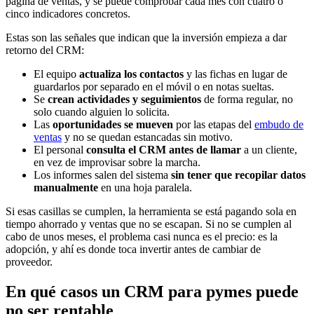
página de ventas, y se puede comprobar cada mes con cuatro o
cinco indicadores concretos.
Estas son las señales que indican que la inversión empieza a dar
retorno del CRM:
El equipo
actualiza los contactos
y las fichas en lugar de
guardarlos por separado en el móvil o en notas sueltas.
Se
crean actividades y seguimientos
de forma regular, no
solo cuando alguien lo solicita.
Las
oportunidades se mueven
por las etapas del
embudo de
ventas
y no se quedan estancadas sin motivo.
El personal
consulta el CRM antes de llamar
a un cliente,
en vez de improvisar sobre la marcha.
Los informes salen del sistema
sin tener que recopilar datos
manualmente
en una hoja paralela.
Si esas casillas se cumplen, la herramienta se está pagando sola en
tiempo ahorrado y ventas que no se escapan. Si no se cumplen al
cabo de unos meses, el problema casi nunca es el precio: es la
adopción, y ahí es donde toca invertir antes de cambiar de
proveedor.
En qué casos un CRM para pymes puede
no ser rentable