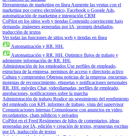
Herramientas de marketing en línea
Aumente las ventas con el
marketing por correo electrónico, Facebook o Google Ads,
automatización de marketing e integración CRM
CoPilot en los sitios web y tiendas
Contenido convincente bajo
demanda, imágenes generadas por IA, prompts detallados,
traducción de textos
Ver todas las funciones de sitios web y tiendas en línea
Automatización y RR. HH.
Automatización y RR. HH.
Optimice flujos de trabajo y
administre información de RR. HH.
Administración de los empleados
Use perfiles de empleado,
estructura de la empresa, permisos de acceso y directorio activo
Cultura y compromiso
Obtenga noticias de la empresa, encuestas,
insignias de reconocimiento, etiquetas y notificaciones personales
RR. HH. móviles
Chat, videollamadas, perfiles de empleado,
aprobaciones, notificaciones sobre la marcha
Administración de trabajo
Realice un seguimiento del rendimiento
del empleado con KPI, informes de trabajo, vista del supervisor
Comunicaciones internas
Comuníquese con anuncios en video,
recordatorios, chats públicos y privados
CoPilot en el Feed
Resúmenes de hilos de comentarios, ideas
generadas por IA, edición y creación de textos, respuestas escritas
por IA, traducción de textos