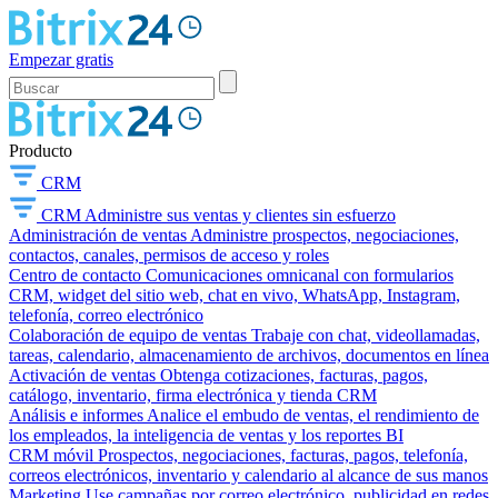
Empezar gratis
Producto
CRM
CRM
Administre sus ventas y clientes sin esfuerzo
Administración de ventas
Administre prospectos, negociaciones,
contactos, canales, permisos de acceso y roles
Centro de contacto
Comunicaciones omnicanal con formularios
CRM, widget del sitio web, chat en vivo, WhatsApp, Instagram,
telefonía, correo electrónico
Colaboración de equipo de ventas
Trabaje con chat, videollamadas,
tareas, calendario, almacenamiento de archivos, documentos en línea
Activación de ventas
Obtenga cotizaciones, facturas, pagos,
catálogo, inventario, firma electrónica y tienda CRM
Análisis e informes
Analice el embudo de ventas, el rendimiento de
los empleados, la inteligencia de ventas y los reportes BI
CRM móvil
Prospectos, negociaciones, facturas, pagos, telefonía,
correos electrónicos, inventario y calendario al alcance de sus manos
Marketing
Use campañas por correo electrónico, publicidad en redes