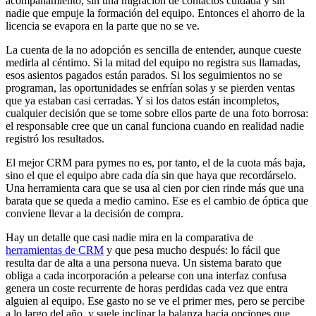
acompañamiento, sin una migración de contactos cuidada y sin
nadie que empuje la formación del equipo. Entonces el ahorro de la
licencia se evapora en la parte que no se ve.
La cuenta de la no adopción es sencilla de entender, aunque cueste
medirla al céntimo. Si la mitad del equipo no registra sus llamadas,
esos asientos pagados están parados. Si los seguimientos no se
programan, las oportunidades se enfrían solas y se pierden ventas
que ya estaban casi cerradas. Y si los datos están incompletos,
cualquier decisión que se tome sobre ellos parte de una foto borrosa:
el responsable cree que un canal funciona cuando en realidad nadie
registró los resultados.
El mejor CRM para pymes no es, por tanto, el de la cuota más baja,
sino el que el equipo abre cada día sin que haya que recordárselo.
Una herramienta cara que se usa al cien por cien rinde más que una
barata que se queda a medio camino. Ese es el cambio de óptica que
conviene llevar a la decisión de compra.
Hay un detalle que casi nadie mira en la comparativa de
herramientas de CRM
y que pesa mucho después: lo fácil que
resulta dar de alta a una persona nueva. Un sistema barato que
obliga a cada incorporación a pelearse con una interfaz confusa
genera un coste recurrente de horas perdidas cada vez que entra
alguien al equipo. Ese gasto no se ve el primer mes, pero se percibe
a lo largo del año, y suele inclinar la balanza hacia opciones que