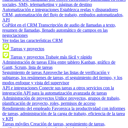
sociales, SMS, telemarketing y páginas de destino
Automatización e integraciones
Establezca reglas y disparadores
CRM, automatización del flujo de trabajo, embudos automatizados,
API
CoPilot en el CRM
Transcripción de audio de llamadas a texto,
resumen de llamadas, llenado automático de campos en las
negociaciones
Ver todas las características CRM
Tareas y proyectos
Tareas y proyectos
Trabaje más fácil y rápido
Administración de tareas
Elija entre tablero Kanban, gráfico de
Gantt, Scrum, lista de tareas
Seguimiento de tareas
Aproveche las listas de verificación y
subtareas, los resúmenes de tareas, el seguimiento del tiempo, y los
modos enfoque y vista del supervisor
API e integraciones
Conecte sus tareas a otros servicios con la
integración API para la automatización avanzada de tareas
Administración de proyectos
Utilice proyectos, grupos de trabajo,
planificación de proyecto, roles, permisos de acceso
Rendimiento del empleado
Favorezca la productividad con informes
de tareas, administración de la carga de trabajo, eficiencia de la tarea
y KPI
Tareas móviles
Creación de tareas, seguimiento de tareas,