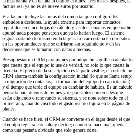
la más barata y da de alta al equipo el lunes. Tres meses después, la
factura real ya no es de nueve euros por usuario.
Esa factura incluye las horas del comercial que configuró los
embudos a deshoras, la ayuda externa para importar contactos
repartidos en cinco hojas de cálculo y las dos semanas en que nadie
apuntó nada porque pensaron que ya lo harían luego. El sistema
seguía costando lo mismo en la tarjeta. Lo caro estaba en otro sitio:
en las oportunidades que se enfriaron sin seguimiento y en las
decisiones que se tomaron con datos a medias.
Presupuestar un CRM para pymes por adopción significa calcular lo
que cuesta que el equipo lo use de verdad, no solo lo que cuesta la
licencia. El precio de la suscripción es la parte visible; el coste de un
CRM abarca también la configuración inicial (lo que se llama setup),
la migración de contactos, la formación del equipo (o capacitación)
y el tiempo que tarda el equipo en cambiar de hábitos. Es un cálculo
pensado para dueños de pymes y responsables comerciales que
están eligiendo o renovando su sistema, y se nota sobre todo en el
primer año, cuando casi todo el gasto real no figura en la página de
planes.
Cuando se hace bien, el CRM se convierte en el lugar desde el que
el equipo registra, consulta y decide; cuando se hace mal, queda
como una pestaña olvidada que solo genera coste.