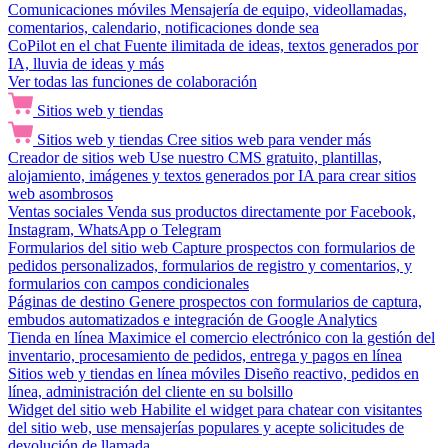
Comunicaciones móviles
Mensajería de equipo, videollamadas,
comentarios, calendario, notificaciones donde sea
CoPilot en el chat
Fuente ilimitada de ideas, textos generados por
IA, lluvia de ideas y más
Ver todas las funciones de colaboración
Sitios web y tiendas
Sitios web y tiendas
Cree sitios web para vender más
Creador de sitios web
Use nuestro CMS gratuito, plantillas,
alojamiento, imágenes y textos generados por IA para crear sitios
web asombrosos
Ventas sociales
Venda sus productos directamente por Facebook,
Instagram, WhatsApp o Telegram
Formularios del sitio web
Capture prospectos con formularios de
pedidos personalizados, formularios de registro y comentarios, y
formularios con campos condicionales
Páginas de destino
Genere prospectos con formularios de captura,
embudos automatizados e integración de Google Analytics
Tienda en línea
Maximice el comercio electrónico con la gestión del
inventario, procesamiento de pedidos, entrega y pagos en línea
Sitios web y tiendas en línea móviles
Diseño reactivo, pedidos en
línea, administración del cliente en su bolsillo
Widget del sitio web
Habilite el widget para chatear con visitantes
del sitio web, use mensajerías populares y acepte solicitudes de
devolución de llamada