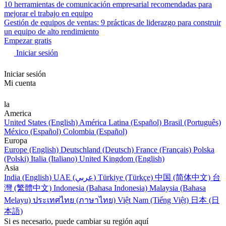
10 herramientas de comunicación empresarial recomendadas para
mejorar el trabajo en equipo
Gestión de equipos de ventas: 9 prácticas de liderazgo para construir
un equipo de alto rendimiento
Empezar gratis
Iniciar sesión
Iniciar sesión
Mi cuenta
la
America
United States (English)
América Latina (Español)
Brasil (Português)
México (Español)
Colombia (Español)
Europa
Europe (English)
Deutschland (Deutsch)
France (Français)
Polska
(Polski)
Italia (Italiano)
United Kingdom (English)
Asia
India (English)
UAE (عربي)
Türkiye (Türkçe)
中国 (简体中文)
台
灣 (繁體中文)
Indonesia (Bahasa Indonesia)
Malaysia (Bahasa
Melayu)
ประเทศไทย (ภาษาไทย)
Việt Nam (Tiếng Việt)
日本 (日
本語)
Si es necesario, puede cambiar su región aquí