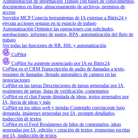
Administración de información
Trabaje con bases de conocimientos,
documentos en línea, almacenamiento de archivos, permisos de
acceso
Servidor MCP
Conecta herramientas de IA externas a Bitrix24 y
ejecuta acciones seguras en tu espacio de trabajo
Automatización
Optimice las operaciones con solicitudes,
aprobaciones, informes de gastos, RPA, automatización del flujo de
trabajo
Ver todas las funciones de RR. HH. y automatización
CoPilot
CoPilot
Su asistente potenciado por IA en Bitrix24
CoPilot en el CRM
Transcripción de audio de llamadas a texto,
resumen de llamadas, llenado automático de campos en las
negociaciones
CoPilot en las tareas
Descripciones de tareas generadas por IA,
resúmenes de tareas, listas de verificación, comentarios
CoPilot en el chat
Fuente ilimitada de ideas, textos generados por
IA, lluvia de ideas y más
CoPilot en los sitios web y tiendas
Contenido convincente bajo
demanda, imágenes generadas por IA, prompts detallados,
traducción de textos
CoPilot en el Feed
Resúmenes de hilos de comentarios, ideas
generadas por IA, edición y creación de textos, respuestas escritas
por IA, traducción de textos