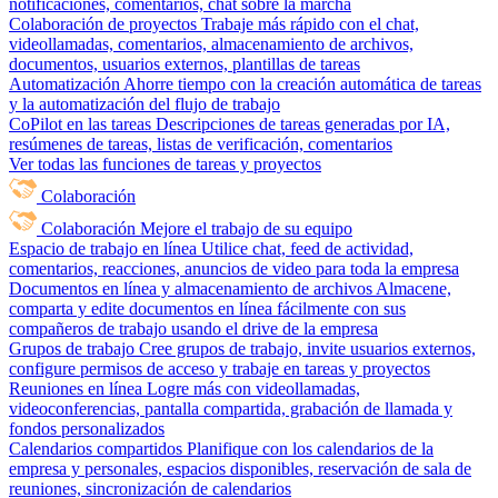
notificaciones, comentarios, chat sobre la marcha
Colaboración de proyectos
Trabaje más rápido con el chat,
videollamadas, comentarios, almacenamiento de archivos,
documentos, usuarios externos, plantillas de tareas
Automatización
Ahorre tiempo con la creación automática de tareas
y la automatización del flujo de trabajo
CoPilot en las tareas
Descripciones de tareas generadas por IA,
resúmenes de tareas, listas de verificación, comentarios
Ver todas las funciones de tareas y proyectos
Colaboración
Colaboración
Mejore el trabajo de su equipo
Espacio de trabajo en línea
Utilice chat, feed de actividad,
comentarios, reacciones, anuncios de video para toda la empresa
Documentos en línea y almacenamiento de archivos
Almacene,
comparta y edite documentos en línea fácilmente con sus
compañeros de trabajo usando el drive de la empresa
Grupos de trabajo
Cree grupos de trabajo, invite usuarios externos,
configure permisos de acceso y trabaje en tareas y proyectos
Reuniones en línea
Logre más con videollamadas,
videoconferencias, pantalla compartida, grabación de llamada y
fondos personalizados
Calendarios compartidos
Planifique con los calendarios de la
empresa y personales, espacios disponibles, reservación de sala de
reuniones, sincronización de calendarios