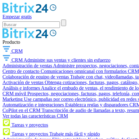
Empezar gratis
Producto
CRM
CRM
Administre sus ventas y clientes sin esfuerzo
Administración de ventas
Administre prospectos, negociaciones, conta
Centro de contacto
Comunicaciones omnicanal con formularios CRM, wi
Colaboración de equipo de ventas
Trabaje con chat, videollamadas, t
Activación de ventas
Obtenga cotizaciones, facturas, pagos, catálogo,
Análisis e informes
Analice el embudo de ventas, el rendimiento de los
CRM móvil
Prospectos, negociaciones, facturas, pagos, telefonía, cor
Marketing
Use campañas por correo electrónico, publicidad en redes 
Automatización e integraciones
Establezca reglas y disparadores CRM
CoPilot en el CRM
Transcripción de audio de llamadas a texto, resu
Ver todas las características CRM
Tareas y proyectos
Tareas y proyectos
Trabaje más fácil y rápido