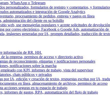
stagram, WhatsApp o Telegram
dos personalizados, formularios de registro y comentarios, y formulari
budos automatizados e integración de Google Analytics
nventario, procesamiento de pedidos, entrega y pagos en línea
, administración del cliente en su bolsillo
l sitio web, use mensajerías populares y acepte solicitudes de devolució
ing por correo electrónico, Facebook o Google Ads, automatización d
a, imágenes generadas por IA, prompts detallados, traducción de text
stre información de RR. HH.
 de la empresa, permisos de acceso y directorio activo
gnias de reconocimiento, etiquetas y notificaciones personales
iones, notificaciones sobre la marcha
 empleado con KPI, informes de trabajo, vista del supervisor
torios, chats públicos y privados
 por IA, edición y creación de textos, respuestas escritas por IA, trad
documentos en línea, almacenamiento de archivos, permisos de acceso
ta acciones seguras en tu espacio de trabajo
s, informes de gastos, RPA, automatización del flujo de trabajo