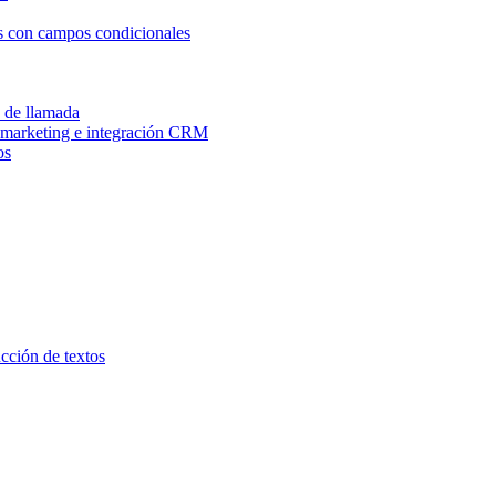
os con campos condicionales
n de llamada
e marketing e integración CRM
os
ucción de textos