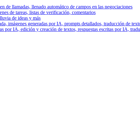
men de llamadas, llenado automático de campos en las negociaciones
es de tareas, listas de verificación, comentarios
lluvia de ideas y más
a, imágenes generadas por IA, prompts detallados, traducción de text
 por IA, edición y creación de textos, respuestas escritas por IA, trad