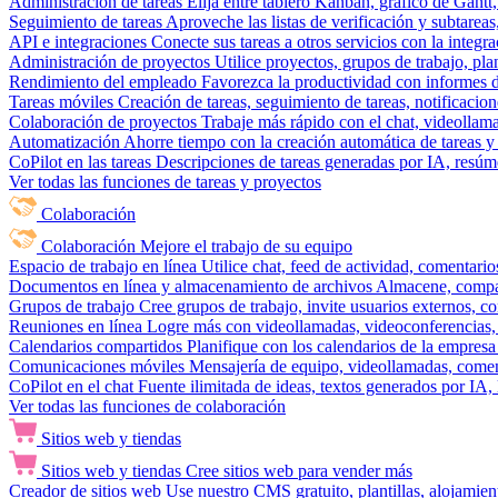
Administración de tareas
Elija entre tablero Kanban, gráfico de Gantt,
Seguimiento de tareas
Aproveche las listas de verificación y subtareas
API e integraciones
Conecte sus tareas a otros servicios con la integ
Administración de proyectos
Utilice proyectos, grupos de trabajo, pla
Rendimiento del empleado
Favorezca la productividad con informes de 
Tareas móviles
Creación de tareas, seguimiento de tareas, notificacio
Colaboración de proyectos
Trabaje más rápido con el chat, videollam
Automatización
Ahorre tiempo con la creación automática de tareas y 
CoPilot en las tareas
Descripciones de tareas generadas por IA, resúmen
Ver todas las funciones de tareas y proyectos
Colaboración
Colaboración
Mejore el trabajo de su equipo
Espacio de trabajo en línea
Utilice chat, feed de actividad, comentari
Documentos en línea y almacenamiento de archivos
Almacene, compar
Grupos de trabajo
Cree grupos de trabajo, invite usuarios externos, c
Reuniones en línea
Logre más con videollamadas, videoconferencias, 
Calendarios compartidos
Planifique con los calendarios de la empresa
Comunicaciones móviles
Mensajería de equipo, videollamadas, coment
CoPilot en el chat
Fuente ilimitada de ideas, textos generados por IA, 
Ver todas las funciones de colaboración
Sitios web y tiendas
Sitios web y tiendas
Cree sitios web para vender más
Creador de sitios web
Use nuestro CMS gratuito, plantillas, alojamie