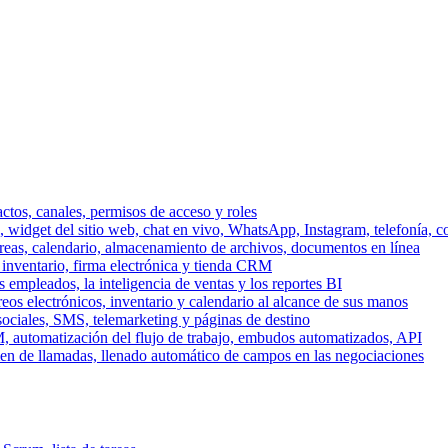
ctos, canales, permisos de acceso y roles
dget del sitio web, chat en vivo, WhatsApp, Instagram, telefonía, co
areas, calendario, almacenamiento de archivos, documentos en línea
 inventario, firma electrónica y tienda CRM
 empleados, la inteligencia de ventas y los reportes BI
reos electrónicos, inventario y calendario al alcance de sus manos
sociales, SMS, telemarketing y páginas de destino
, automatización del flujo de trabajo, embudos automatizados, API
men de llamadas, llenado automático de campos en las negociaciones