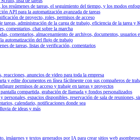
 Scrum, lista de tareas
, los resúmenes de tareas, el seguimiento del tiempo, y los modos enfoq
ración API para la automatización avanzada de tareas
nificación de proyecto, roles, permisos de acceso
tareas, administración de la carga de trabajo, eficiencia de la tarea y 
nes, comentarios, chat sobre la marcha
adas, comentarios, almacenamiento de archivos, documentos, usuarios ext
la automatización del flujo de trabajo
es de tareas, listas de verificación, comentarios
os, reacciones, anuncios de video para toda la empresa
ta y edite documentos en línea fácilmente con sus compañeros de traba
onfigure permisos de acceso y trabaje en tareas y proyectos
pantalla compartida, grabación de llamada y fondos personalizados
 y personales, espacios disponibles, reservación de sala de reuniones, s
arios, calendario, notificaciones donde sea
lluvia de ideas y más
nto, imágenes y textos generados por IA para crear sitios web asombros