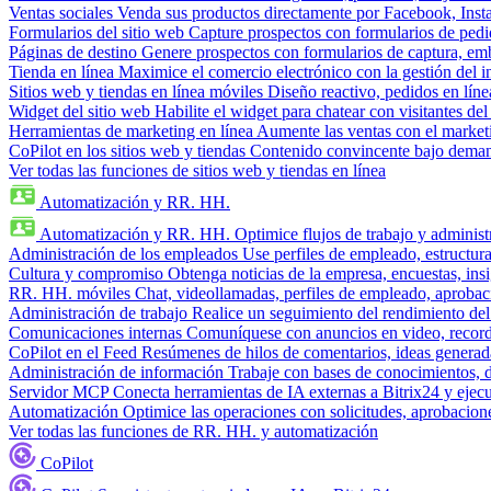
Ventas sociales
Venda sus productos directamente por Facebook, In
Formularios del sitio web
Capture prospectos con formularios de pedi
Páginas de destino
Genere prospectos con formularios de captura, em
Tienda en línea
Maximice el comercio electrónico con la gestión del i
Sitios web y tiendas en línea móviles
Diseño reactivo, pedidos en línea
Widget del sitio web
Habilite el widget para chatear con visitantes de
Herramientas de marketing en línea
Aumente las ventas con el market
CoPilot en los sitios web y tiendas
Contenido convincente bajo demand
Ver todas las funciones de sitios web y tiendas en línea
Automatización y RR. HH.
Automatización y RR. HH.
Optimice flujos de trabajo y admini
Administración de los empleados
Use perfiles de empleado, estructura
Cultura y compromiso
Obtenga noticias de la empresa, encuestas, insi
RR. HH. móviles
Chat, videollamadas, perfiles de empleado, aprobac
Administración de trabajo
Realice un seguimiento del rendimiento del
Comunicaciones internas
Comuníquese con anuncios en video, recorda
CoPilot en el Feed
Resúmenes de hilos de comentarios, ideas generadas
Administración de información
Trabaje con bases de conocimientos, 
Servidor MCP
Conecta herramientas de IA externas a Bitrix24 y ejecu
Automatización
Optimice las operaciones con solicitudes, aprobacione
Ver todas las funciones de RR. HH. y automatización
CoPilot