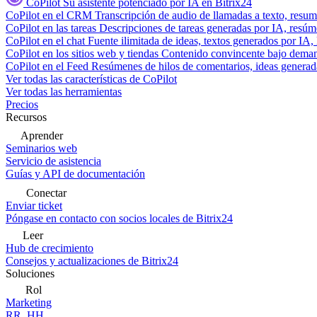
CoPilot
Su asistente potenciado por IA en Bitrix24
CoPilot en el CRM
Transcripción de audio de llamadas a texto, resu
CoPilot en las tareas
Descripciones de tareas generadas por IA, resúmen
CoPilot en el chat
Fuente ilimitada de ideas, textos generados por IA, 
CoPilot en los sitios web y tiendas
Contenido convincente bajo demand
CoPilot en el Feed
Resúmenes de hilos de comentarios, ideas generadas
Ver todas las características de CoPilot
Ver todas las herramientas
Precios
Recursos
Aprender
Seminarios web
Servicio de asistencia
Guías y API de documentación
Conectar
Enviar ticket
Póngase en contacto con socios locales de Bitrix24
Leer
Hub de crecimiento
Consejos y actualizaciones de Bitrix24
Soluciones
Rol
Marketing
RR. HH.