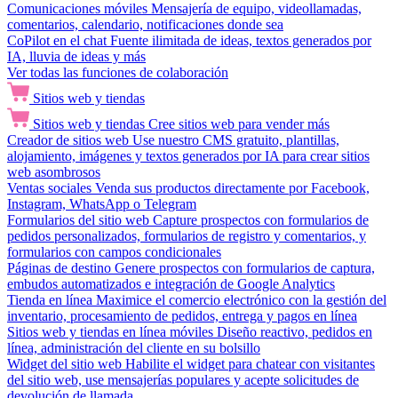
Comunicaciones móviles
Mensajería de equipo, videollamadas,
comentarios, calendario, notificaciones donde sea
CoPilot en el chat
Fuente ilimitada de ideas, textos generados por
IA, lluvia de ideas y más
Ver todas las funciones de colaboración
Sitios web y tiendas
Sitios web y tiendas
Cree sitios web para vender más
Creador de sitios web
Use nuestro CMS gratuito, plantillas,
alojamiento, imágenes y textos generados por IA para crear sitios
web asombrosos
Ventas sociales
Venda sus productos directamente por Facebook,
Instagram, WhatsApp o Telegram
Formularios del sitio web
Capture prospectos con formularios de
pedidos personalizados, formularios de registro y comentarios, y
formularios con campos condicionales
Páginas de destino
Genere prospectos con formularios de captura,
embudos automatizados e integración de Google Analytics
Tienda en línea
Maximice el comercio electrónico con la gestión del
inventario, procesamiento de pedidos, entrega y pagos en línea
Sitios web y tiendas en línea móviles
Diseño reactivo, pedidos en
línea, administración del cliente en su bolsillo
Widget del sitio web
Habilite el widget para chatear con visitantes
del sitio web, use mensajerías populares y acepte solicitudes de
devolución de llamada