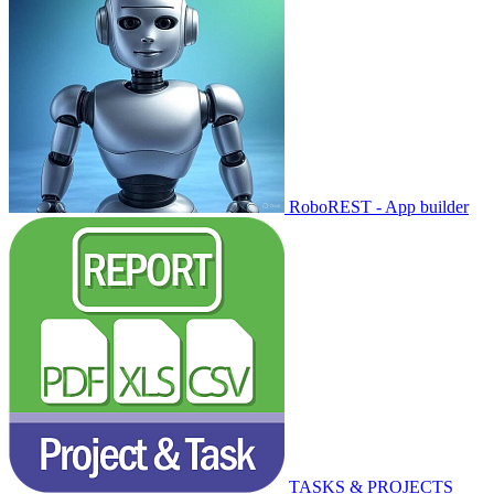
RoboREST - App builder
TASKS & PROJECTS