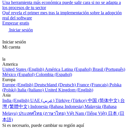
Una herramienta más económica puede salir cara si no se adapta a
los procesos de tu sector
Qué revela el primer mes tras la implementación sobre la adopción
real del software
Empezar gratis
Iniciar sesión
Iniciar sesión
Mi cuenta
la
America
United States (English)
América Latina (Español)
Brasil (Português)
México (Español)
Colombia (Español)
Europa
Europe (English)
Deutschland (Deutsch)
France (Français)
Polska
(Polski)
Italia (Italiano)
United Kingdom (English)
Asia
India (English)
UAE (عربي)
Türkiye (Türkçe)
中国 (简体中文)
台
灣 (繁體中文)
Indonesia (Bahasa Indonesia)
Malaysia (Bahasa
Melayu)
ประเทศไทย (ภาษาไทย)
Việt Nam (Tiếng Việt)
日本 (日
本語)
Si es necesario, puede cambiar su región aquí