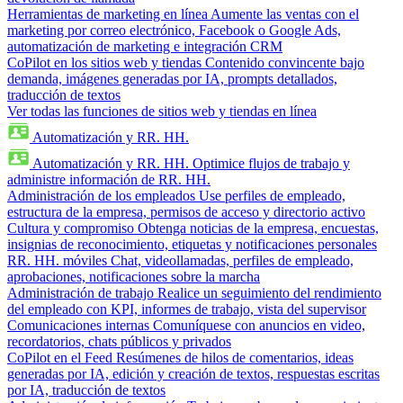
Herramientas de marketing en línea
Aumente las ventas con el
marketing por correo electrónico, Facebook o Google Ads,
automatización de marketing e integración CRM
CoPilot en los sitios web y tiendas
Contenido convincente bajo
demanda, imágenes generadas por IA, prompts detallados,
traducción de textos
Ver todas las funciones de sitios web y tiendas en línea
Automatización y RR. HH.
Automatización y RR. HH.
Optimice flujos de trabajo y
administre información de RR. HH.
Administración de los empleados
Use perfiles de empleado,
estructura de la empresa, permisos de acceso y directorio activo
Cultura y compromiso
Obtenga noticias de la empresa, encuestas,
insignias de reconocimiento, etiquetas y notificaciones personales
RR. HH. móviles
Chat, videollamadas, perfiles de empleado,
aprobaciones, notificaciones sobre la marcha
Administración de trabajo
Realice un seguimiento del rendimiento
del empleado con KPI, informes de trabajo, vista del supervisor
Comunicaciones internas
Comuníquese con anuncios en video,
recordatorios, chats públicos y privados
CoPilot en el Feed
Resúmenes de hilos de comentarios, ideas
generadas por IA, edición y creación de textos, respuestas escritas
por IA, traducción de textos