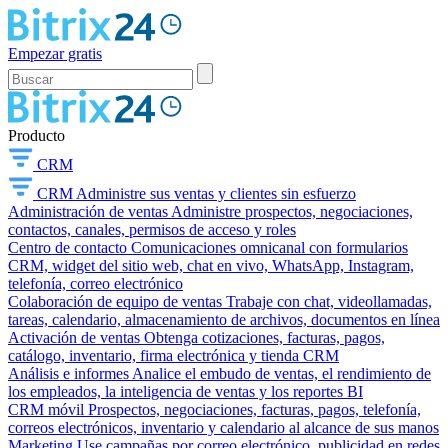
Empezar gratis
Producto
CRM
CRM
Administre sus ventas y clientes sin esfuerzo
Administración de ventas
Administre prospectos, negociaciones,
contactos, canales, permisos de acceso y roles
Centro de contacto
Comunicaciones omnicanal con formularios
CRM, widget del sitio web, chat en vivo, WhatsApp, Instagram,
telefonía, correo electrónico
Colaboración de equipo de ventas
Trabaje con chat, videollamadas,
tareas, calendario, almacenamiento de archivos, documentos en línea
Activación de ventas
Obtenga cotizaciones, facturas, pagos,
catálogo, inventario, firma electrónica y tienda CRM
Análisis e informes
Analice el embudo de ventas, el rendimiento de
los empleados, la inteligencia de ventas y los reportes BI
CRM móvil
Prospectos, negociaciones, facturas, pagos, telefonía,
correos electrónicos, inventario y calendario al alcance de sus manos
Marketing
Use campañas por correo electrónico, publicidad en redes