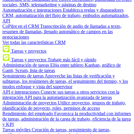
sociales, SMS, telemarketing y páginas de destino
Automatización e integraciones
Establezca reglas y disparadores
CRM, automatización del flujo de trabajo, embudos automatizados,
API
CoPilot en el CRM
Transcripción de audio de llamadas a texto,
resumen de llamadas, llenado automático de campos en las
negociaciones
Ver todas las características CRM
Tareas y proyectos
Tareas y proyectos
Trabaje más fácil y rápido
Administración de tareas
Elija entre tablero Kanban, gráfico de
Gantt, Scrum, lista de tareas
Seguimiento de tareas
Aproveche las listas de verificación y
subtareas, los resúmenes de tareas, el seguimiento del tiempo, y los
modos enfoque y vista del supervisor
API e integraciones
Conecte sus tareas a otros servicios con la
integración API para la automatización avanzada de tareas
Administración de proyectos
Utilice proyectos, grupos de trabajo,
planificación de proyecto, roles, permisos de acceso
Rendimiento del empleado
Favorezca la productividad con informes
de tareas, administración de la carga de trabajo, eficiencia de la tarea
y KPI
Tareas móviles
Creación de tareas, seguimiento de tareas,