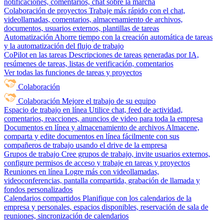
notificaciones, comentarios, chat sobre la marcha
Colaboración de proyectos
Trabaje más rápido con el chat,
videollamadas, comentarios, almacenamiento de archivos,
documentos, usuarios externos, plantillas de tareas
Automatización
Ahorre tiempo con la creación automática de tareas
y la automatización del flujo de trabajo
CoPilot en las tareas
Descripciones de tareas generadas por IA,
resúmenes de tareas, listas de verificación, comentarios
Ver todas las funciones de tareas y proyectos
Colaboración
Colaboración
Mejore el trabajo de su equipo
Espacio de trabajo en línea
Utilice chat, feed de actividad,
comentarios, reacciones, anuncios de video para toda la empresa
Documentos en línea y almacenamiento de archivos
Almacene,
comparta y edite documentos en línea fácilmente con sus
compañeros de trabajo usando el drive de la empresa
Grupos de trabajo
Cree grupos de trabajo, invite usuarios externos,
configure permisos de acceso y trabaje en tareas y proyectos
Reuniones en línea
Logre más con videollamadas,
videoconferencias, pantalla compartida, grabación de llamada y
fondos personalizados
Calendarios compartidos
Planifique con los calendarios de la
empresa y personales, espacios disponibles, reservación de sala de
reuniones, sincronización de calendarios