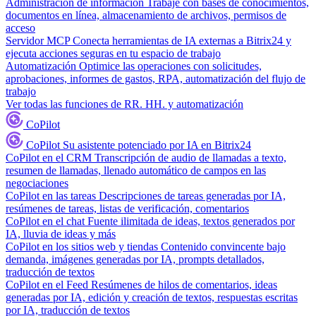
Administración de información
Trabaje con bases de conocimientos,
documentos en línea, almacenamiento de archivos, permisos de
acceso
Servidor MCP
Conecta herramientas de IA externas a Bitrix24 y
ejecuta acciones seguras en tu espacio de trabajo
Automatización
Optimice las operaciones con solicitudes,
aprobaciones, informes de gastos, RPA, automatización del flujo de
trabajo
Ver todas las funciones de RR. HH. y automatización
CoPilot
CoPilot
Su asistente potenciado por IA en Bitrix24
CoPilot en el CRM
Transcripción de audio de llamadas a texto,
resumen de llamadas, llenado automático de campos en las
negociaciones
CoPilot en las tareas
Descripciones de tareas generadas por IA,
resúmenes de tareas, listas de verificación, comentarios
CoPilot en el chat
Fuente ilimitada de ideas, textos generados por
IA, lluvia de ideas y más
CoPilot en los sitios web y tiendas
Contenido convincente bajo
demanda, imágenes generadas por IA, prompts detallados,
traducción de textos
CoPilot en el Feed
Resúmenes de hilos de comentarios, ideas
generadas por IA, edición y creación de textos, respuestas escritas
por IA, traducción de textos