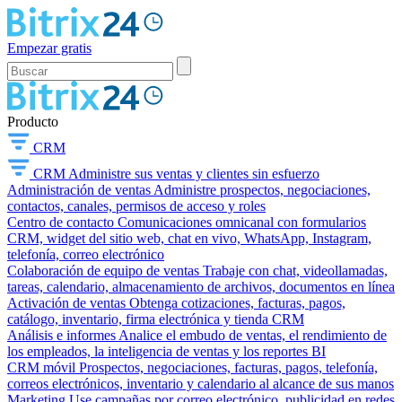
Empezar gratis
Producto
CRM
CRM
Administre sus ventas y clientes sin esfuerzo
Administración de ventas
Administre prospectos, negociaciones,
contactos, canales, permisos de acceso y roles
Centro de contacto
Comunicaciones omnicanal con formularios
CRM, widget del sitio web, chat en vivo, WhatsApp, Instagram,
telefonía, correo electrónico
Colaboración de equipo de ventas
Trabaje con chat, videollamadas,
tareas, calendario, almacenamiento de archivos, documentos en línea
Activación de ventas
Obtenga cotizaciones, facturas, pagos,
catálogo, inventario, firma electrónica y tienda CRM
Análisis e informes
Analice el embudo de ventas, el rendimiento de
los empleados, la inteligencia de ventas y los reportes BI
CRM móvil
Prospectos, negociaciones, facturas, pagos, telefonía,
correos electrónicos, inventario y calendario al alcance de sus manos
Marketing
Use campañas por correo electrónico, publicidad en redes