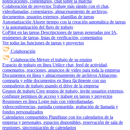
notificaciones, comentarios, chat sobre la marcha
Colaboración de proyectos
Trabaje más rápido con el chat,
videollamadas, comentarios, almacenamiento de archivos,
documentos, usuarios externos, plantillas de tareas
Automatización
Ahorre tiempo con la creación automática de tareas
y la automatización del flujo de trabajo
CoPilot en las tareas
Descripciones de tareas generadas por IA,
resúmenes de tareas, listas de verificación, comentarios
Ver todas las funciones de tareas y proyectos
Colaboración
Colaboración
Mejore el trabajo de su equipo
Espacio de trabajo en línea
Utilice chat, feed de actividad,
comentarios, reacciones, anuncios de video para toda la empresa
Documentos en línea y almacenamiento de archivos
Almacene,
comparta y edite documentos en línea fácilmente con sus
compañeros de trabajo usando el drive de la empresa
Grupos de trabajo
Cree grupos de trabajo, invite usuarios externos,
configure permisos de acceso y trabaje en tareas y proyectos
Reuniones en línea
Logre más con videollamadas,
videoconferencias, pantalla compartida, grabación de llamada y
fondos personalizados
Calendarios compartidos
Planifique con los calendarios de la
empresa y personales, espacios disponibles, reservación de sala de
reuniones, sincronización de calendarios