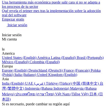
Una herramienta más económica puede salir cara si no se adapta a
los procesos de tu sector
Qué revela el primer mes tras la implementación sobre la adopción
real del software
Empezar gratis
Iniciar sesión
Iniciar sesión
Mi cuenta
la
America
United States (English)
América Latina (Español)
Brasil (Português)
México (Español)
Colombia (Español)
Europa
Europe (English)
Deutschland (Deutsch)
France (Français)
Polska
(Polski)
Italia (Italiano)
United Kingdom (English)
Asia
India (English)
UAE (عربي)
Türkiye (Türkçe)
中国 (简体中文)
台
灣 (繁體中文)
Indonesia (Bahasa Indonesia)
Malaysia (Bahasa
Melayu)
ประเทศไทย (ภาษาไทย)
Việt Nam (Tiếng Việt)
日本 (日
本語)
Si es necesario, puede cambiar su región aquí