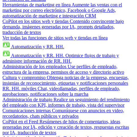
Herramientas de marketing en línea
Aumente las ventas con el
marketing por correo electrónico, Facebook o Google Ads,
automatización de marketing e integración CRM
CoPilot en los sitios web y tiendas
Contenido convincente bajo
demanda, imágenes generadas por IA, prompts detallados,
traducción de textos
Ver todas las funciones de sitios web y tiendas en línea
Automatización y RR. HH.
Automatización y RR. HH.
Optimice flujos de trabajo y
administre información de RR. HH.
Administración de los empleados
Use perfiles de empleado,
estructura de la empresa, permisos de acceso y directorio activo
Cultura y compromiso
Obtenga noticias de la empresa, encuestas,
insignias de reconocimiento, etiquetas y notificaciones personales
RR. HH. móviles
Chat, videollamadas, perfiles de empleado,
aprobaciones, notificaciones sobre la marcha
Administración de trabajo
Realice un seguimiento del rendimiento
del empleado con KPI, informes de trabajo, vista del supervisor
Comunicaciones internas
Comuníquese con anuncios en video,
recordatorios, chats públicos y privados
CoPilot en el Feed
Resúmenes de hilos de comentarios, ideas
generadas por IA, edición y creación de textos, respuestas escritas
por IA, traducción de textos