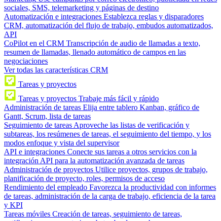
sociales, SMS, telemarketing y páginas de destino
Automatización e integraciones
Establezca reglas y disparadores
CRM, automatización del flujo de trabajo, embudos automatizados,
API
CoPilot en el CRM
Transcripción de audio de llamadas a texto,
resumen de llamadas, llenado automático de campos en las
negociaciones
Ver todas las características CRM
Tareas y proyectos
Tareas y proyectos
Trabaje más fácil y rápido
Administración de tareas
Elija entre tablero Kanban, gráfico de
Gantt, Scrum, lista de tareas
Seguimiento de tareas
Aproveche las listas de verificación y
subtareas, los resúmenes de tareas, el seguimiento del tiempo, y los
modos enfoque y vista del supervisor
API e integraciones
Conecte sus tareas a otros servicios con la
integración API para la automatización avanzada de tareas
Administración de proyectos
Utilice proyectos, grupos de trabajo,
planificación de proyecto, roles, permisos de acceso
Rendimiento del empleado
Favorezca la productividad con informes
de tareas, administración de la carga de trabajo, eficiencia de la tarea
y KPI
Tareas móviles
Creación de tareas, seguimiento de tareas,