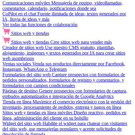
Comunicaciones móviles
Mensajería de equipo, videollamadas,
comentarios, calendario, notificaciones donde sea
CoPilot en el chat
Fuente ilimitada de ideas, textos generados por
IA, lluvia de ideas y más
Ver todas las funciones de colaboración
Sitios web y tiendas
Sitios web y tiendas
Cree sitios web para vender más
Creador de sitios web
Use nuestro CMS gratuito, plantillas,
alojamiento, imágenes y textos generados por IA para crear sitios
web asombrosos
Ventas sociales
Venda sus productos directamente por Facebook,
Instagram, WhatsApp o Telegram
Formularios del sitio web
Capture prospectos con formularios de
pedidos personalizados, formularios de registro y comentarios, y
formularios con campos condicionales
Páginas de destino
Genere prospectos con formularios de captura,
embudos automatizados e integración de Google Analytics
Tienda en línea
Maximice el comercio electrónico con la gestión del
inventario, procesamiento de pedidos, entrega y pagos en línea
Sitios web y tiendas en línea móviles
Diseño reactivo, pedidos en
línea, administración del cliente en su bolsillo
Widget del sitio web
Habilite el widget para chatear con visitantes
del sitio web, use mensajerías populares y acepte solicitudes de
devolución de llamada