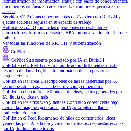
Administración de información
Trabaje con bases de conocimientos,
documentos en línea, almacenamiento de archivos, permisos de
acceso
Servidor MCP
Conecta herramientas de IA externas a Bitrix24 y
ejecuta acciones seguras en tu espacio de trabajo
Automatización
Optimice las operaciones con solicitudes,
aprobaciones, informes de gastos, RPA, automatización del flujo de
trabajo
Ver todas las funciones de RR. HH. y automatización
CoPilot
CoPilot
Su asistente potenciado por IA en Bitrix24
CoPilot en el CRM
Transcripción de audio de llamadas a texto,
resumen de llamadas, llenado automático de campos en las
negociaciones
CoPilot en las tareas
Descripciones de tareas generadas por IA,
resúmenes de tareas, listas de verificación, comentarios
CoPilot en el chat
Fuente ilimitada de ideas, textos generados por
IA, lluvia de ideas y más
CoPilot en los sitios web y tiendas
Contenido convincente bajo
demanda, imágenes generadas por IA, prompts detallados,
traducción de textos
CoPilot en el Feed
Resúmenes de hilos de comentarios, ideas
generadas por IA, edición y creación de textos, respuestas escritas
por IA, traducción de textos