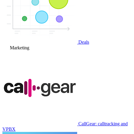
Deals
Marketing
CallGear: calltracking and
VPBX