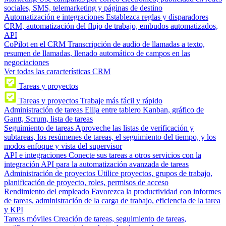
sociales, SMS, telemarketing y páginas de destino
Automatización e integraciones
Establezca reglas y disparadores
CRM, automatización del flujo de trabajo, embudos automatizados,
API
CoPilot en el CRM
Transcripción de audio de llamadas a texto,
resumen de llamadas, llenado automático de campos en las
negociaciones
Ver todas las características CRM
Tareas y proyectos
Tareas y proyectos
Trabaje más fácil y rápido
Administración de tareas
Elija entre tablero Kanban, gráfico de
Gantt, Scrum, lista de tareas
Seguimiento de tareas
Aproveche las listas de verificación y
subtareas, los resúmenes de tareas, el seguimiento del tiempo, y los
modos enfoque y vista del supervisor
API e integraciones
Conecte sus tareas a otros servicios con la
integración API para la automatización avanzada de tareas
Administración de proyectos
Utilice proyectos, grupos de trabajo,
planificación de proyecto, roles, permisos de acceso
Rendimiento del empleado
Favorezca la productividad con informes
de tareas, administración de la carga de trabajo, eficiencia de la tarea
y KPI
Tareas móviles
Creación de tareas, seguimiento de tareas,