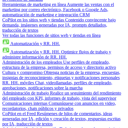
Herramientas de marketing en línea
Aumente las ventas con el
marketing por correo electrónico, Facebook o Google Ads,
automatización de marketing e integración CRM
CoPilot en los sitios web y tiendas
Contenido convincente bajo
demanda, imágenes generadas por IA, prompts detallados,
traducción de textos
Ver todas las funciones de sitios web y tiendas en línea
Automatización y RR. HH.
Automatización y RR. HH.
Optimice flujos de trabajo y
administre información de RR. HH.
Administración de los empleados
Use perfiles de empleado,
estructura de la empresa, permisos de acceso y directorio activo
Cultura y compromiso
Obtenga noticias de la empresa, encuestas,
insignias de reconocimiento, etiquetas y notificaciones personales
RR. HH. móviles
Chat, videollamadas, perfiles de empleado,
aprobaciones, notificaciones sobre la marcha
Administración de trabajo
Realice un seguimiento del rendimiento
del empleado con KPI, informes de trabajo, vista del supervisor
Comunicaciones internas
Comuníquese con anuncios en video,
recordatorios, chats públicos y privados
CoPilot en el Feed
Resúmenes de hilos de comentarios, ideas
generadas por IA, edición y creación de textos, respuestas escritas
por IA, traducción de textos