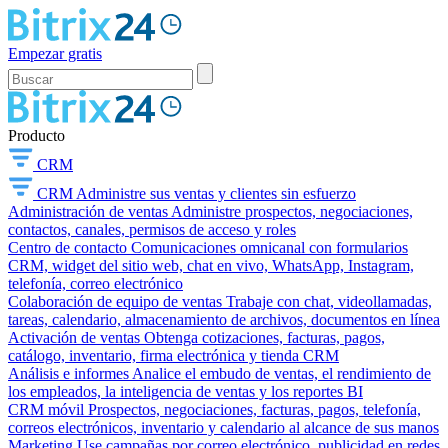
Empezar gratis
Producto
CRM
CRM
Administre sus ventas y clientes sin esfuerzo
Administración de ventas
Administre prospectos, negociaciones,
contactos, canales, permisos de acceso y roles
Centro de contacto
Comunicaciones omnicanal con formularios
CRM, widget del sitio web, chat en vivo, WhatsApp, Instagram,
telefonía, correo electrónico
Colaboración de equipo de ventas
Trabaje con chat, videollamadas,
tareas, calendario, almacenamiento de archivos, documentos en línea
Activación de ventas
Obtenga cotizaciones, facturas, pagos,
catálogo, inventario, firma electrónica y tienda CRM
Análisis e informes
Analice el embudo de ventas, el rendimiento de
los empleados, la inteligencia de ventas y los reportes BI
CRM móvil
Prospectos, negociaciones, facturas, pagos, telefonía,
correos electrónicos, inventario y calendario al alcance de sus manos
Marketing
Use campañas por correo electrónico, publicidad en redes