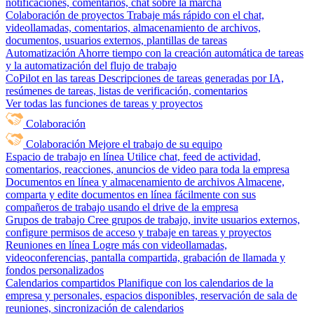
notificaciones, comentarios, chat sobre la marcha
Colaboración de proyectos
Trabaje más rápido con el chat,
videollamadas, comentarios, almacenamiento de archivos,
documentos, usuarios externos, plantillas de tareas
Automatización
Ahorre tiempo con la creación automática de tareas
y la automatización del flujo de trabajo
CoPilot en las tareas
Descripciones de tareas generadas por IA,
resúmenes de tareas, listas de verificación, comentarios
Ver todas las funciones de tareas y proyectos
Colaboración
Colaboración
Mejore el trabajo de su equipo
Espacio de trabajo en línea
Utilice chat, feed de actividad,
comentarios, reacciones, anuncios de video para toda la empresa
Documentos en línea y almacenamiento de archivos
Almacene,
comparta y edite documentos en línea fácilmente con sus
compañeros de trabajo usando el drive de la empresa
Grupos de trabajo
Cree grupos de trabajo, invite usuarios externos,
configure permisos de acceso y trabaje en tareas y proyectos
Reuniones en línea
Logre más con videollamadas,
videoconferencias, pantalla compartida, grabación de llamada y
fondos personalizados
Calendarios compartidos
Planifique con los calendarios de la
empresa y personales, espacios disponibles, reservación de sala de
reuniones, sincronización de calendarios