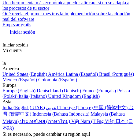
Una herramienta más económica puede salir cara si no se adapta a
los procesos de tu sector
Qué revela el primer mes tras la implementación sobre la adopción
real del software
Empezar gratis
Iniciar sesión
Iniciar sesión
Mi cuenta
la
America
United States (English)
América Latina (Español)
Brasil (Português)
México (Español)
Colombia (Español)
Europa
Europe (English)
Deutschland (Deutsch)
France (Français)
Polska
(Polski)
Italia (Italiano)
United Kingdom (English)
Asia
India (English)
UAE (عربي)
Türkiye (Türkçe)
中国 (简体中文)
台
灣 (繁體中文)
Indonesia (Bahasa Indonesia)
Malaysia (Bahasa
Melayu)
ประเทศไทย (ภาษาไทย)
Việt Nam (Tiếng Việt)
日本 (日
本語)
Si es necesario, puede cambiar su región aquí