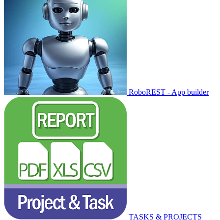
RoboREST - App builder
TASKS & PROJECTS