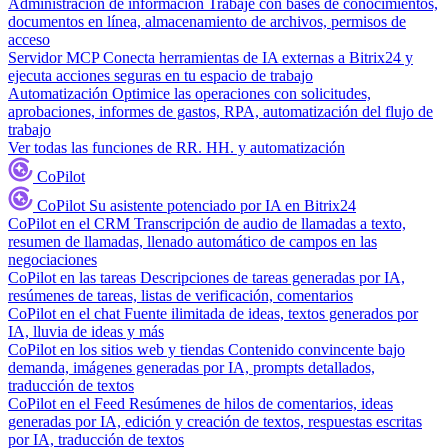
Administración de información
Trabaje con bases de conocimientos,
documentos en línea, almacenamiento de archivos, permisos de
acceso
Servidor MCP
Conecta herramientas de IA externas a Bitrix24 y
ejecuta acciones seguras en tu espacio de trabajo
Automatización
Optimice las operaciones con solicitudes,
aprobaciones, informes de gastos, RPA, automatización del flujo de
trabajo
Ver todas las funciones de RR. HH. y automatización
CoPilot
CoPilot
Su asistente potenciado por IA en Bitrix24
CoPilot en el CRM
Transcripción de audio de llamadas a texto,
resumen de llamadas, llenado automático de campos en las
negociaciones
CoPilot en las tareas
Descripciones de tareas generadas por IA,
resúmenes de tareas, listas de verificación, comentarios
CoPilot en el chat
Fuente ilimitada de ideas, textos generados por
IA, lluvia de ideas y más
CoPilot en los sitios web y tiendas
Contenido convincente bajo
demanda, imágenes generadas por IA, prompts detallados,
traducción de textos
CoPilot en el Feed
Resúmenes de hilos de comentarios, ideas
generadas por IA, edición y creación de textos, respuestas escritas
por IA, traducción de textos