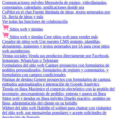
Comunicaciones móviles
Mensajería de equipo, videollamadas,
comentarios, calendario, notificaciones donde sea
CoPilot en el chat
Fuente ilimitada de ideas, textos generados por
IA, lluvia de ideas y más
Ver todas las funciones de colaboración
Sitios web y tiendas
Sitios web y tiendas
Cree sitios web para vender más
Creador de sitios web
Use nuestro CMS gratuito, plantillas,
alojamiento, imágenes y textos generados por IA para crear sitios
web asombrosos
Ventas sociales
Venda sus productos directamente por Facebook,
Instagram, WhatsApp o Telegram
Formularios del sitio web
Capture prospectos con formularios de
pedidos personalizados, formularios de registro y comentarios, y
formularios con campos condicionales
Páginas de destino
Genere prospectos con formularios de captura,
embudos automatizados e integración de Google Analytics
Tienda en línea
Maximice el comercio electrónico con la gestión del
inventario, procesamiento de pedidos, entrega y pagos en línea
Sitios web y tiendas en línea móviles
Diseño reactivo, pedidos en
línea, administración del cliente en su bolsillo
Widget del sitio web
Habilite el widget para chatear con visitantes
del sitio web, use mensajerías populares y acepte solicitudes de
devolución de llamada