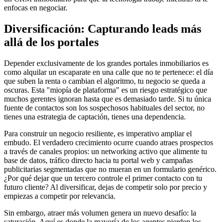
enfocas en negociar.
Diversificación: Capturando leads más
allá de los portales
Depender exclusivamente de los grandes portales inmobiliarios es
como alquilar un escaparate en una calle que no te pertenece: el día
que suben la renta o cambian el algoritmo, tu negocio se queda a
oscuras. Esta "miopía de plataforma" es un riesgo estratégico que
muchos gerentes ignoran hasta que es demasiado tarde. Si tu única
fuente de contactos son los sospechosos habituales del sector, no
tienes una estrategia de captación, tienes una dependencia.
Para construir un negocio resiliente, es imperativo ampliar el
embudo. El verdadero crecimiento ocurre cuando atraes prospectos
a través de canales propios: un networking activo que alimente tu
base de datos, tráfico directo hacia tu portal web y campañas
publicitarias segmentadas que no mueran en un formulario genérico.
¿Por qué dejar que un tercero controle el primer contacto con tu
futuro cliente? Al diversificar, dejas de competir solo por precio y
empiezas a competir por relevancia.
Sin embargo, atraer más volumen genera un nuevo desafío: la
saturación. Aquí es donde la mayoría de los agentes pierden los