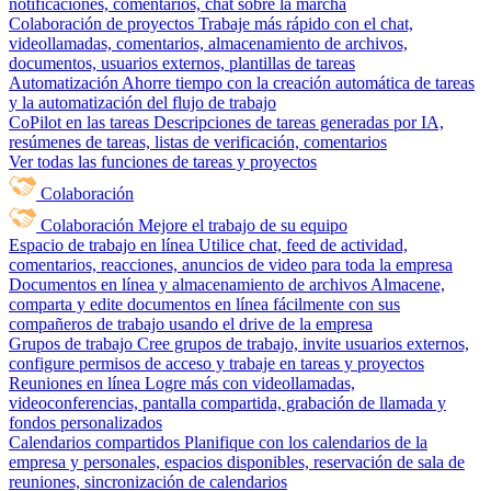
notificaciones, comentarios, chat sobre la marcha
Colaboración de proyectos
Trabaje más rápido con el chat,
videollamadas, comentarios, almacenamiento de archivos,
documentos, usuarios externos, plantillas de tareas
Automatización
Ahorre tiempo con la creación automática de tareas
y la automatización del flujo de trabajo
CoPilot en las tareas
Descripciones de tareas generadas por IA,
resúmenes de tareas, listas de verificación, comentarios
Ver todas las funciones de tareas y proyectos
Colaboración
Colaboración
Mejore el trabajo de su equipo
Espacio de trabajo en línea
Utilice chat, feed de actividad,
comentarios, reacciones, anuncios de video para toda la empresa
Documentos en línea y almacenamiento de archivos
Almacene,
comparta y edite documentos en línea fácilmente con sus
compañeros de trabajo usando el drive de la empresa
Grupos de trabajo
Cree grupos de trabajo, invite usuarios externos,
configure permisos de acceso y trabaje en tareas y proyectos
Reuniones en línea
Logre más con videollamadas,
videoconferencias, pantalla compartida, grabación de llamada y
fondos personalizados
Calendarios compartidos
Planifique con los calendarios de la
empresa y personales, espacios disponibles, reservación de sala de
reuniones, sincronización de calendarios