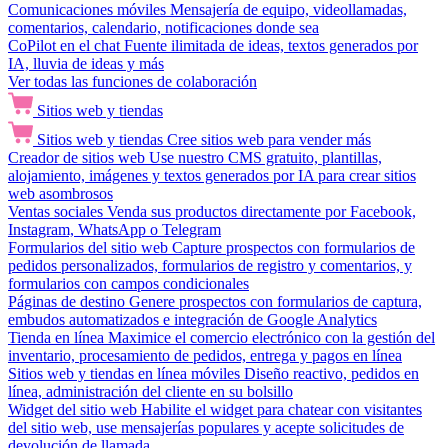
Comunicaciones móviles
Mensajería de equipo, videollamadas,
comentarios, calendario, notificaciones donde sea
CoPilot en el chat
Fuente ilimitada de ideas, textos generados por
IA, lluvia de ideas y más
Ver todas las funciones de colaboración
Sitios web y tiendas
Sitios web y tiendas
Cree sitios web para vender más
Creador de sitios web
Use nuestro CMS gratuito, plantillas,
alojamiento, imágenes y textos generados por IA para crear sitios
web asombrosos
Ventas sociales
Venda sus productos directamente por Facebook,
Instagram, WhatsApp o Telegram
Formularios del sitio web
Capture prospectos con formularios de
pedidos personalizados, formularios de registro y comentarios, y
formularios con campos condicionales
Páginas de destino
Genere prospectos con formularios de captura,
embudos automatizados e integración de Google Analytics
Tienda en línea
Maximice el comercio electrónico con la gestión del
inventario, procesamiento de pedidos, entrega y pagos en línea
Sitios web y tiendas en línea móviles
Diseño reactivo, pedidos en
línea, administración del cliente en su bolsillo
Widget del sitio web
Habilite el widget para chatear con visitantes
del sitio web, use mensajerías populares y acepte solicitudes de
devolución de llamada