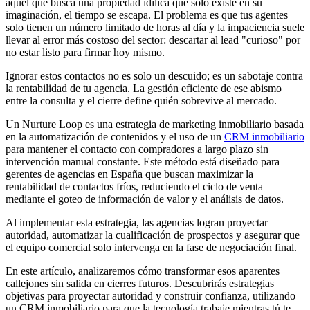
aquel que busca una propiedad idílica que solo existe en su
imaginación, el tiempo se escapa. El problema es que tus agentes
solo tienen un número limitado de horas al día y la impaciencia suele
llevar al error más costoso del sector: descartar al lead "curioso" por
no estar listo para firmar hoy mismo.
Ignorar estos contactos no es solo un descuido; es un sabotaje contra
la rentabilidad de tu agencia. La gestión eficiente de ese abismo
entre la consulta y el cierre define quién sobrevive al mercado.
Un Nurture Loop es una estrategia de marketing inmobiliario basada
en la automatización de contenidos y el uso de un
CRM inmobiliario
para mantener el contacto con compradores a largo plazo sin
intervención manual constante. Este método está diseñado para
gerentes de agencias en España que buscan maximizar la
rentabilidad de contactos fríos, reduciendo el ciclo de venta
mediante el goteo de información de valor y el análisis de datos.
Al implementar esta estrategia, las agencias logran proyectar
autoridad, automatizar la cualificación de prospectos y asegurar que
el equipo comercial solo intervenga en la fase de negociación final.
En este artículo, analizaremos cómo transformar esos aparentes
callejones sin salida en cierres futuros. Descubrirás estrategias
objetivas para proyectar autoridad y construir confianza, utilizando
un CRM inmobiliario para que la tecnología trabaje mientras tú te