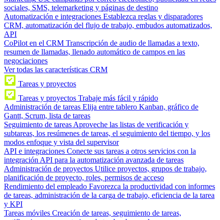
sociales, SMS, telemarketing y páginas de destino
Automatización e integraciones
Establezca reglas y disparadores
CRM, automatización del flujo de trabajo, embudos automatizados,
API
CoPilot en el CRM
Transcripción de audio de llamadas a texto,
resumen de llamadas, llenado automático de campos en las
negociaciones
Ver todas las características CRM
Tareas y proyectos
Tareas y proyectos
Trabaje más fácil y rápido
Administración de tareas
Elija entre tablero Kanban, gráfico de
Gantt, Scrum, lista de tareas
Seguimiento de tareas
Aproveche las listas de verificación y
subtareas, los resúmenes de tareas, el seguimiento del tiempo, y los
modos enfoque y vista del supervisor
API e integraciones
Conecte sus tareas a otros servicios con la
integración API para la automatización avanzada de tareas
Administración de proyectos
Utilice proyectos, grupos de trabajo,
planificación de proyecto, roles, permisos de acceso
Rendimiento del empleado
Favorezca la productividad con informes
de tareas, administración de la carga de trabajo, eficiencia de la tarea
y KPI
Tareas móviles
Creación de tareas, seguimiento de tareas,