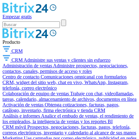
Empezar gratis
Producto
CRM
CRM
Administre sus ventas y clientes sin esfuerzo
Administración de ventas
Administre prospectos, negociaciones,
contactos, canales, permisos de acceso y roles
Centro de contacto
Comunicaciones omnicanal con formularios
CRM, widget del sitio web, chat en vivo, WhatsApp, Instagram,
telefonía, correo electrónico
Colaboración de equipo de ventas
Trabaje con chat, videollamadas,
tareas, calendario, almacenamiento de archivos, documentos en línea
Activación de ventas
Obtenga cotizaciones, facturas, pagos,
catálogo, inventario, firma electrónica y tienda CRM
Análisis e informes
Analice el embudo de ventas, el rendimiento de
los empleados, la inteligencia de ventas y los reportes BI
CRM móvil
Prospectos, negociaciones, facturas, pagos, telefonía,
correos electrónicos, inventario y calendario al alcance de sus manos
Marketing
Use campañas por correo electrónico, publicidad en redes