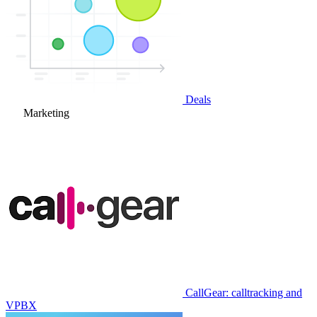
Deals
Marketing
CallGear: calltracking and
VPBX