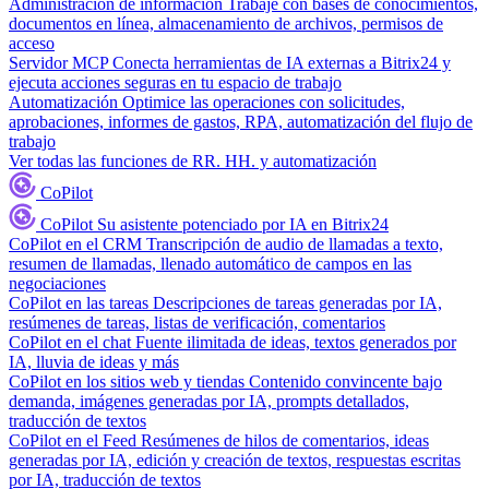
Administración de información
Trabaje con bases de conocimientos,
documentos en línea, almacenamiento de archivos, permisos de
acceso
Servidor MCP
Conecta herramientas de IA externas a Bitrix24 y
ejecuta acciones seguras en tu espacio de trabajo
Automatización
Optimice las operaciones con solicitudes,
aprobaciones, informes de gastos, RPA, automatización del flujo de
trabajo
Ver todas las funciones de RR. HH. y automatización
CoPilot
CoPilot
Su asistente potenciado por IA en Bitrix24
CoPilot en el CRM
Transcripción de audio de llamadas a texto,
resumen de llamadas, llenado automático de campos en las
negociaciones
CoPilot en las tareas
Descripciones de tareas generadas por IA,
resúmenes de tareas, listas de verificación, comentarios
CoPilot en el chat
Fuente ilimitada de ideas, textos generados por
IA, lluvia de ideas y más
CoPilot en los sitios web y tiendas
Contenido convincente bajo
demanda, imágenes generadas por IA, prompts detallados,
traducción de textos
CoPilot en el Feed
Resúmenes de hilos de comentarios, ideas
generadas por IA, edición y creación de textos, respuestas escritas
por IA, traducción de textos