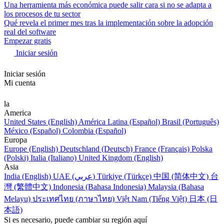
Una herramienta más económica puede salir cara si no se adapta a
los procesos de tu sector
Qué revela el primer mes tras la implementación sobre la adopción
real del software
Empezar gratis
Iniciar sesión
Iniciar sesión
Mi cuenta
la
America
United States (English)
América Latina (Español)
Brasil (Português)
México (Español)
Colombia (Español)
Europa
Europe (English)
Deutschland (Deutsch)
France (Français)
Polska
(Polski)
Italia (Italiano)
United Kingdom (English)
Asia
India (English)
UAE (عربي)
Türkiye (Türkçe)
中国 (简体中文)
台
灣 (繁體中文)
Indonesia (Bahasa Indonesia)
Malaysia (Bahasa
Melayu)
ประเทศไทย (ภาษาไทย)
Việt Nam (Tiếng Việt)
日本 (日
本語)
Si es necesario, puede cambiar su región aquí