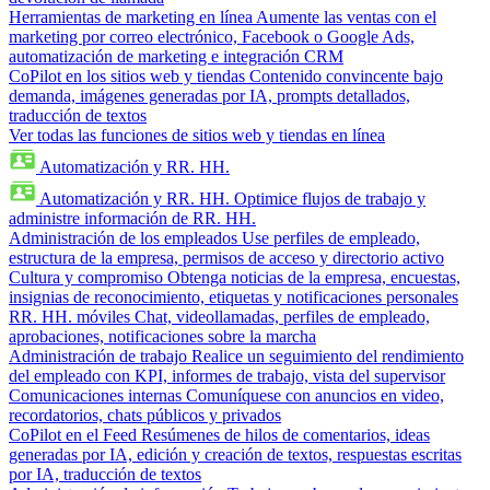
Herramientas de marketing en línea
Aumente las ventas con el
marketing por correo electrónico, Facebook o Google Ads,
automatización de marketing e integración CRM
CoPilot en los sitios web y tiendas
Contenido convincente bajo
demanda, imágenes generadas por IA, prompts detallados,
traducción de textos
Ver todas las funciones de sitios web y tiendas en línea
Automatización y RR. HH.
Automatización y RR. HH.
Optimice flujos de trabajo y
administre información de RR. HH.
Administración de los empleados
Use perfiles de empleado,
estructura de la empresa, permisos de acceso y directorio activo
Cultura y compromiso
Obtenga noticias de la empresa, encuestas,
insignias de reconocimiento, etiquetas y notificaciones personales
RR. HH. móviles
Chat, videollamadas, perfiles de empleado,
aprobaciones, notificaciones sobre la marcha
Administración de trabajo
Realice un seguimiento del rendimiento
del empleado con KPI, informes de trabajo, vista del supervisor
Comunicaciones internas
Comuníquese con anuncios en video,
recordatorios, chats públicos y privados
CoPilot en el Feed
Resúmenes de hilos de comentarios, ideas
generadas por IA, edición y creación de textos, respuestas escritas
por IA, traducción de textos