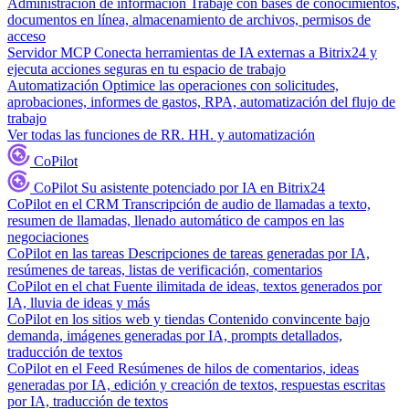
Administración de información
Trabaje con bases de conocimientos,
documentos en línea, almacenamiento de archivos, permisos de
acceso
Servidor MCP
Conecta herramientas de IA externas a Bitrix24 y
ejecuta acciones seguras en tu espacio de trabajo
Automatización
Optimice las operaciones con solicitudes,
aprobaciones, informes de gastos, RPA, automatización del flujo de
trabajo
Ver todas las funciones de RR. HH. y automatización
CoPilot
CoPilot
Su asistente potenciado por IA en Bitrix24
CoPilot en el CRM
Transcripción de audio de llamadas a texto,
resumen de llamadas, llenado automático de campos en las
negociaciones
CoPilot en las tareas
Descripciones de tareas generadas por IA,
resúmenes de tareas, listas de verificación, comentarios
CoPilot en el chat
Fuente ilimitada de ideas, textos generados por
IA, lluvia de ideas y más
CoPilot en los sitios web y tiendas
Contenido convincente bajo
demanda, imágenes generadas por IA, prompts detallados,
traducción de textos
CoPilot en el Feed
Resúmenes de hilos de comentarios, ideas
generadas por IA, edición y creación de textos, respuestas escritas
por IA, traducción de textos