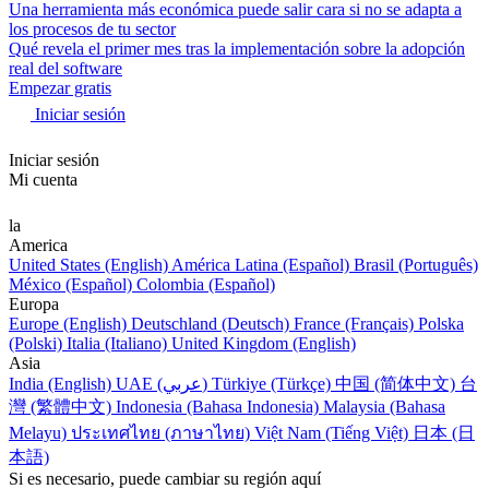
Una herramienta más económica puede salir cara si no se adapta a
los procesos de tu sector
Qué revela el primer mes tras la implementación sobre la adopción
real del software
Empezar gratis
Iniciar sesión
Iniciar sesión
Mi cuenta
la
America
United States (English)
América Latina (Español)
Brasil (Português)
México (Español)
Colombia (Español)
Europa
Europe (English)
Deutschland (Deutsch)
France (Français)
Polska
(Polski)
Italia (Italiano)
United Kingdom (English)
Asia
India (English)
UAE (عربي)
Türkiye (Türkçe)
中国 (简体中文)
台
灣 (繁體中文)
Indonesia (Bahasa Indonesia)
Malaysia (Bahasa
Melayu)
ประเทศไทย (ภาษาไทย)
Việt Nam (Tiếng Việt)
日本 (日
本語)
Si es necesario, puede cambiar su región aquí