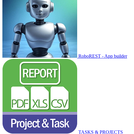
RoboREST - App builder
TASKS & PROJECTS