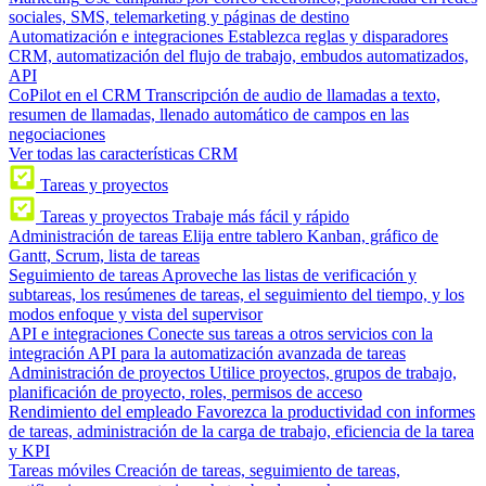
sociales, SMS, telemarketing y páginas de destino
Automatización e integraciones
Establezca reglas y disparadores
CRM, automatización del flujo de trabajo, embudos automatizados,
API
CoPilot en el CRM
Transcripción de audio de llamadas a texto,
resumen de llamadas, llenado automático de campos en las
negociaciones
Ver todas las características CRM
Tareas y proyectos
Tareas y proyectos
Trabaje más fácil y rápido
Administración de tareas
Elija entre tablero Kanban, gráfico de
Gantt, Scrum, lista de tareas
Seguimiento de tareas
Aproveche las listas de verificación y
subtareas, los resúmenes de tareas, el seguimiento del tiempo, y los
modos enfoque y vista del supervisor
API e integraciones
Conecte sus tareas a otros servicios con la
integración API para la automatización avanzada de tareas
Administración de proyectos
Utilice proyectos, grupos de trabajo,
planificación de proyecto, roles, permisos de acceso
Rendimiento del empleado
Favorezca la productividad con informes
de tareas, administración de la carga de trabajo, eficiencia de la tarea
y KPI
Tareas móviles
Creación de tareas, seguimiento de tareas,