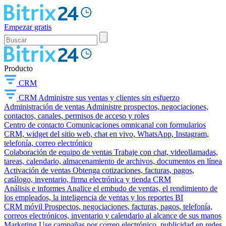
Empezar gratis
Producto
CRM
CRM
Administre sus ventas y clientes sin esfuerzo
Administración de ventas
Administre prospectos, negociaciones,
contactos, canales, permisos de acceso y roles
Centro de contacto
Comunicaciones omnicanal con formularios
CRM, widget del sitio web, chat en vivo, WhatsApp, Instagram,
telefonía, correo electrónico
Colaboración de equipo de ventas
Trabaje con chat, videollamadas,
tareas, calendario, almacenamiento de archivos, documentos en línea
Activación de ventas
Obtenga cotizaciones, facturas, pagos,
catálogo, inventario, firma electrónica y tienda CRM
Análisis e informes
Analice el embudo de ventas, el rendimiento de
los empleados, la inteligencia de ventas y los reportes BI
CRM móvil
Prospectos, negociaciones, facturas, pagos, telefonía,
correos electrónicos, inventario y calendario al alcance de sus manos
Marketing
Use campañas por correo electrónico, publicidad en redes