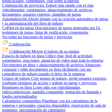
notificaciones, comentarios, chat sobre la marcha
Colaboración de proyectos
Trabaje más rápido con el chat,
videollamadas, comentarios, almacenamiento de archivos,
documentos, usuarios externos, plantillas de tareas
Automatización
Ahorre tiempo con la creación automática de tareas
y la automatización del flujo de trabajo
CoPilot en las tareas
Descripciones de tareas generadas por IA,
resúmenes de tareas, listas de verificación, comentarios
Ver todas las funciones de tareas y proyectos
Colaboración
Colaboración
Mejore el trabajo de su equipo
Espacio de trabajo en línea
Utilice chat, feed de actividad,
comentarios, reacciones, anuncios de video para toda la empresa
Documentos en línea y almacenamiento de archivos
Almacene,
comparta y edite documentos en línea fácilmente con sus
compañeros de trabajo usando el drive de la empresa
Grupos de trabajo
Cree grupos de trabajo, invite usuarios externos,
configure permisos de acceso y trabaje en tareas y proyectos
Reuniones en línea
Logre más con videollamadas,
videoconferencias, pantalla compartida, grabación de llamada y
fondos personalizados
Calendarios compartidos
Planifique con los calendarios de la
empresa y personales, espacios disponibles, reservación de sala de
reuniones, sincronización de calendarios