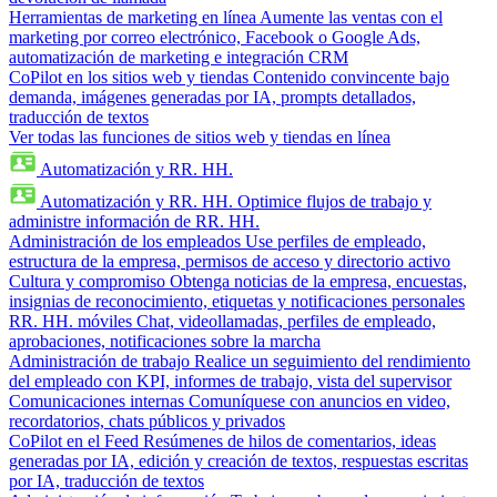
Herramientas de marketing en línea
Aumente las ventas con el
marketing por correo electrónico, Facebook o Google Ads,
automatización de marketing e integración CRM
CoPilot en los sitios web y tiendas
Contenido convincente bajo
demanda, imágenes generadas por IA, prompts detallados,
traducción de textos
Ver todas las funciones de sitios web y tiendas en línea
Automatización y RR. HH.
Automatización y RR. HH.
Optimice flujos de trabajo y
administre información de RR. HH.
Administración de los empleados
Use perfiles de empleado,
estructura de la empresa, permisos de acceso y directorio activo
Cultura y compromiso
Obtenga noticias de la empresa, encuestas,
insignias de reconocimiento, etiquetas y notificaciones personales
RR. HH. móviles
Chat, videollamadas, perfiles de empleado,
aprobaciones, notificaciones sobre la marcha
Administración de trabajo
Realice un seguimiento del rendimiento
del empleado con KPI, informes de trabajo, vista del supervisor
Comunicaciones internas
Comuníquese con anuncios en video,
recordatorios, chats públicos y privados
CoPilot en el Feed
Resúmenes de hilos de comentarios, ideas
generadas por IA, edición y creación de textos, respuestas escritas
por IA, traducción de textos