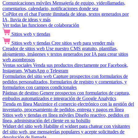
Comunicaciones móviles
Mensajería de equipo, videollamadas,
comentarios, calendario, notificaciones donde sea
CoPilot en el chat
Fuente ilimitada de ideas, textos generados por
IA, lluvia de ideas y más
Ver todas las funciones de colaboración
Sitios web y tiendas
Sitios web y tiendas
Cree sitios web para vender más
Creador de sitios web
Use nuestro CMS gratuito, plantillas,
alojamiento, imágenes y textos generados por IA para crear sitios
web asombrosos
Ventas sociales
Venda sus productos directamente por Facebook,
Instagram, WhatsApp o Telegram
Formularios del sitio web
Capture prospectos con formularios de
pedidos personalizados, formularios de registro y comentarios, y
formularios con campos condicionales
Páginas de destino
Genere prospectos con formularios de captura,
embudos automatizados e integración de Google Analytics
Tienda en línea
Maximice el comercio electrónico con la gestión del
inventario, procesamiento de pedidos, entrega y pagos en línea
Sitios web y tiendas en línea móviles
Diseño reactivo, pedidos en
línea, administración del cliente en su bolsillo
Widget del sitio web
Habilite el widget para chatear con visitantes
del sitio web, use mensajerías populares y acepte solicitudes de
devolución de llamada