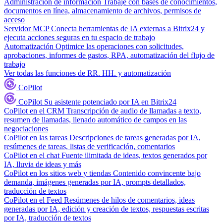
Administración de información
Trabaje con bases de conocimientos,
documentos en línea, almacenamiento de archivos, permisos de
acceso
Servidor MCP
Conecta herramientas de IA externas a Bitrix24 y
ejecuta acciones seguras en tu espacio de trabajo
Automatización
Optimice las operaciones con solicitudes,
aprobaciones, informes de gastos, RPA, automatización del flujo de
trabajo
Ver todas las funciones de RR. HH. y automatización
CoPilot
CoPilot
Su asistente potenciado por IA en Bitrix24
CoPilot en el CRM
Transcripción de audio de llamadas a texto,
resumen de llamadas, llenado automático de campos en las
negociaciones
CoPilot en las tareas
Descripciones de tareas generadas por IA,
resúmenes de tareas, listas de verificación, comentarios
CoPilot en el chat
Fuente ilimitada de ideas, textos generados por
IA, lluvia de ideas y más
CoPilot en los sitios web y tiendas
Contenido convincente bajo
demanda, imágenes generadas por IA, prompts detallados,
traducción de textos
CoPilot en el Feed
Resúmenes de hilos de comentarios, ideas
generadas por IA, edición y creación de textos, respuestas escritas
por IA, traducción de textos