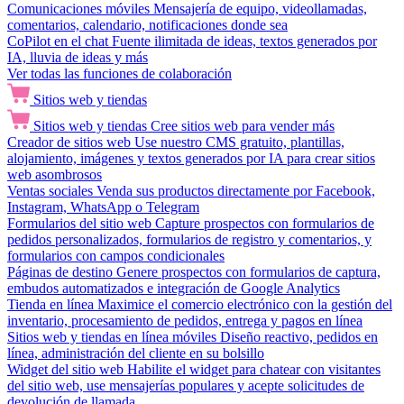
Comunicaciones móviles
Mensajería de equipo, videollamadas,
comentarios, calendario, notificaciones donde sea
CoPilot en el chat
Fuente ilimitada de ideas, textos generados por
IA, lluvia de ideas y más
Ver todas las funciones de colaboración
Sitios web y tiendas
Sitios web y tiendas
Cree sitios web para vender más
Creador de sitios web
Use nuestro CMS gratuito, plantillas,
alojamiento, imágenes y textos generados por IA para crear sitios
web asombrosos
Ventas sociales
Venda sus productos directamente por Facebook,
Instagram, WhatsApp o Telegram
Formularios del sitio web
Capture prospectos con formularios de
pedidos personalizados, formularios de registro y comentarios, y
formularios con campos condicionales
Páginas de destino
Genere prospectos con formularios de captura,
embudos automatizados e integración de Google Analytics
Tienda en línea
Maximice el comercio electrónico con la gestión del
inventario, procesamiento de pedidos, entrega y pagos en línea
Sitios web y tiendas en línea móviles
Diseño reactivo, pedidos en
línea, administración del cliente en su bolsillo
Widget del sitio web
Habilite el widget para chatear con visitantes
del sitio web, use mensajerías populares y acepte solicitudes de
devolución de llamada