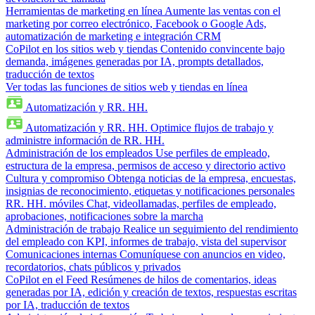
Herramientas de marketing en línea
Aumente las ventas con el
marketing por correo electrónico, Facebook o Google Ads,
automatización de marketing e integración CRM
CoPilot en los sitios web y tiendas
Contenido convincente bajo
demanda, imágenes generadas por IA, prompts detallados,
traducción de textos
Ver todas las funciones de sitios web y tiendas en línea
Automatización y RR. HH.
Automatización y RR. HH.
Optimice flujos de trabajo y
administre información de RR. HH.
Administración de los empleados
Use perfiles de empleado,
estructura de la empresa, permisos de acceso y directorio activo
Cultura y compromiso
Obtenga noticias de la empresa, encuestas,
insignias de reconocimiento, etiquetas y notificaciones personales
RR. HH. móviles
Chat, videollamadas, perfiles de empleado,
aprobaciones, notificaciones sobre la marcha
Administración de trabajo
Realice un seguimiento del rendimiento
del empleado con KPI, informes de trabajo, vista del supervisor
Comunicaciones internas
Comuníquese con anuncios en video,
recordatorios, chats públicos y privados
CoPilot en el Feed
Resúmenes de hilos de comentarios, ideas
generadas por IA, edición y creación de textos, respuestas escritas
por IA, traducción de textos