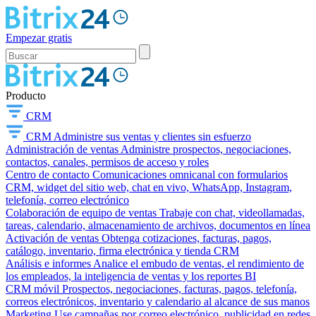
Empezar gratis
Producto
CRM
CRM
Administre sus ventas y clientes sin esfuerzo
Administración de ventas
Administre prospectos, negociaciones,
contactos, canales, permisos de acceso y roles
Centro de contacto
Comunicaciones omnicanal con formularios
CRM, widget del sitio web, chat en vivo, WhatsApp, Instagram,
telefonía, correo electrónico
Colaboración de equipo de ventas
Trabaje con chat, videollamadas,
tareas, calendario, almacenamiento de archivos, documentos en línea
Activación de ventas
Obtenga cotizaciones, facturas, pagos,
catálogo, inventario, firma electrónica y tienda CRM
Análisis e informes
Analice el embudo de ventas, el rendimiento de
los empleados, la inteligencia de ventas y los reportes BI
CRM móvil
Prospectos, negociaciones, facturas, pagos, telefonía,
correos electrónicos, inventario y calendario al alcance de sus manos
Marketing
Use campañas por correo electrónico, publicidad en redes