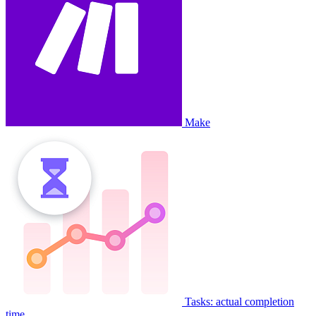
Make
Tasks: actual completion
time