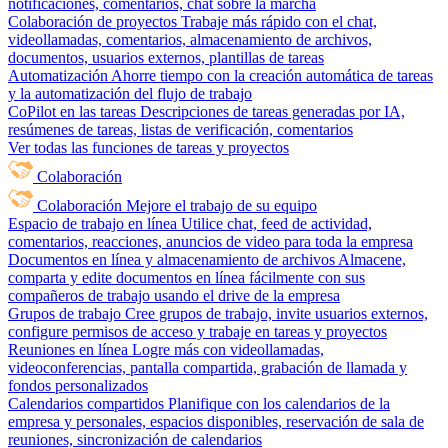
notificaciones, comentarios, chat sobre la marcha
Colaboración de proyectos
Trabaje más rápido con el chat,
videollamadas, comentarios, almacenamiento de archivos,
documentos, usuarios externos, plantillas de tareas
Automatización
Ahorre tiempo con la creación automática de tareas
y la automatización del flujo de trabajo
CoPilot en las tareas
Descripciones de tareas generadas por IA,
resúmenes de tareas, listas de verificación, comentarios
Ver todas las funciones de tareas y proyectos
Colaboración
Colaboración
Mejore el trabajo de su equipo
Espacio de trabajo en línea
Utilice chat, feed de actividad,
comentarios, reacciones, anuncios de video para toda la empresa
Documentos en línea y almacenamiento de archivos
Almacene,
comparta y edite documentos en línea fácilmente con sus
compañeros de trabajo usando el drive de la empresa
Grupos de trabajo
Cree grupos de trabajo, invite usuarios externos,
configure permisos de acceso y trabaje en tareas y proyectos
Reuniones en línea
Logre más con videollamadas,
videoconferencias, pantalla compartida, grabación de llamada y
fondos personalizados
Calendarios compartidos
Planifique con los calendarios de la
empresa y personales, espacios disponibles, reservación de sala de
reuniones, sincronización de calendarios