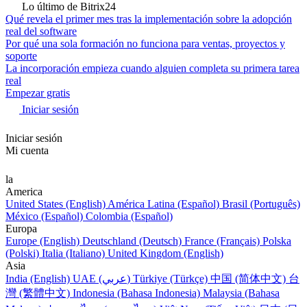
Lo último de Bitrix24
Qué revela el primer mes tras la implementación sobre la adopción
real del software
Por qué una sola formación no funciona para ventas, proyectos y
soporte
La incorporación empieza cuando alguien completa su primera tarea
real
Empezar gratis
Iniciar sesión
Iniciar sesión
Mi cuenta
la
America
United States (English)
América Latina (Español)
Brasil (Português)
México (Español)
Colombia (Español)
Europa
Europe (English)
Deutschland (Deutsch)
France (Français)
Polska
(Polski)
Italia (Italiano)
United Kingdom (English)
Asia
India (English)
UAE (عربي)
Türkiye (Türkçe)
中国 (简体中文)
台
灣 (繁體中文)
Indonesia (Bahasa Indonesia)
Malaysia (Bahasa