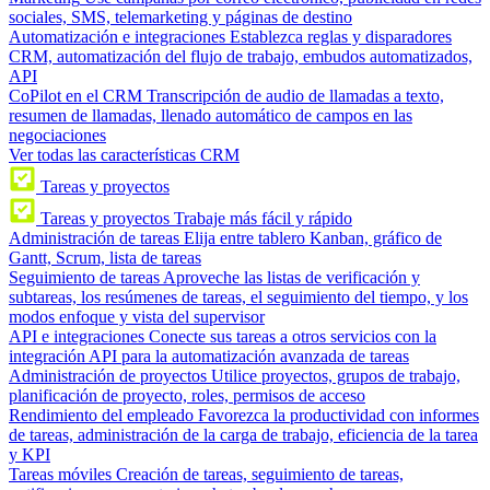
sociales, SMS, telemarketing y páginas de destino
Automatización e integraciones
Establezca reglas y disparadores
CRM, automatización del flujo de trabajo, embudos automatizados,
API
CoPilot en el CRM
Transcripción de audio de llamadas a texto,
resumen de llamadas, llenado automático de campos en las
negociaciones
Ver todas las características CRM
Tareas y proyectos
Tareas y proyectos
Trabaje más fácil y rápido
Administración de tareas
Elija entre tablero Kanban, gráfico de
Gantt, Scrum, lista de tareas
Seguimiento de tareas
Aproveche las listas de verificación y
subtareas, los resúmenes de tareas, el seguimiento del tiempo, y los
modos enfoque y vista del supervisor
API e integraciones
Conecte sus tareas a otros servicios con la
integración API para la automatización avanzada de tareas
Administración de proyectos
Utilice proyectos, grupos de trabajo,
planificación de proyecto, roles, permisos de acceso
Rendimiento del empleado
Favorezca la productividad con informes
de tareas, administración de la carga de trabajo, eficiencia de la tarea
y KPI
Tareas móviles
Creación de tareas, seguimiento de tareas,