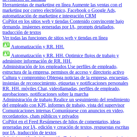
Herramientas de marketing en línea
Aumente las ventas con el
marketing por correo electrónico, Facebook o Google Ads,
automatización de marketing e integración CRM
CoPilot en los sitios web y tiendas
Contenido convincente bajo
demanda, imágenes generadas por IA, prompts detallados,
traducción de textos
Ver todas las funciones de sitios web y tiendas en línea
Automatización y RR. HH.
Automatización y RR. HH.
Optimice flujos de trabajo y
administre información de RR. HH.
Administración de los empleados
Use perfiles de empleado,
estructura de la empresa, permisos de acceso y directorio activo
Cultura y compromiso
Obtenga noticias de la empresa, encuestas,
insignias de reconocimiento, etiquetas y notificaciones personales
RR. HH. móviles
Chat, videollamadas, perfiles de empleado,
aprobaciones, notificaciones sobre la marcha
Administración de trabajo
Realice un seguimiento del rendimiento
del empleado con KPI, informes de trabajo, vista del supervisor
Comunicaciones internas
Comuníquese con anuncios en video,
recordatorios, chats públicos y privados
CoPilot en el Feed
Resúmenes de hilos de comentarios, ideas
generadas por IA, edición y creación de textos, respuestas escritas
por IA, traducción de textos