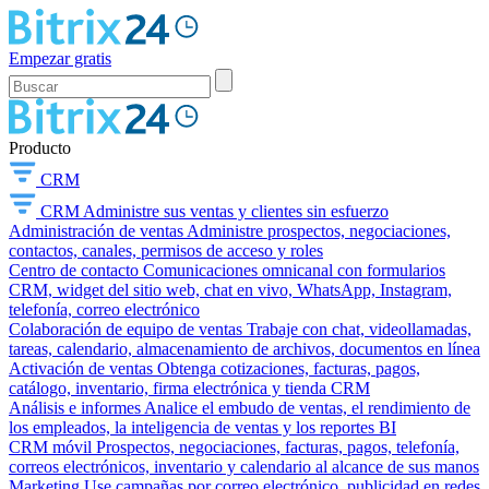
Empezar gratis
Producto
CRM
CRM
Administre sus ventas y clientes sin esfuerzo
Administración de ventas
Administre prospectos, negociaciones,
contactos, canales, permisos de acceso y roles
Centro de contacto
Comunicaciones omnicanal con formularios
CRM, widget del sitio web, chat en vivo, WhatsApp, Instagram,
telefonía, correo electrónico
Colaboración de equipo de ventas
Trabaje con chat, videollamadas,
tareas, calendario, almacenamiento de archivos, documentos en línea
Activación de ventas
Obtenga cotizaciones, facturas, pagos,
catálogo, inventario, firma electrónica y tienda CRM
Análisis e informes
Analice el embudo de ventas, el rendimiento de
los empleados, la inteligencia de ventas y los reportes BI
CRM móvil
Prospectos, negociaciones, facturas, pagos, telefonía,
correos electrónicos, inventario y calendario al alcance de sus manos
Marketing
Use campañas por correo electrónico, publicidad en redes