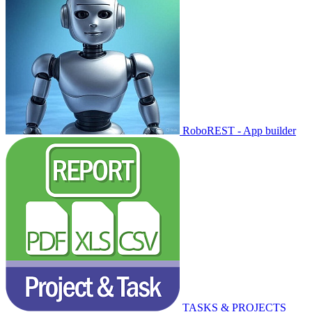
RoboREST - App builder
TASKS & PROJECTS