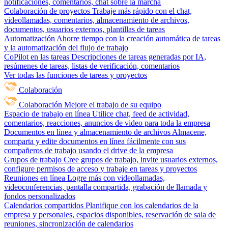
notificaciones, comentarios, chat sobre la marcha
Colaboración de proyectos
Trabaje más rápido con el chat,
videollamadas, comentarios, almacenamiento de archivos,
documentos, usuarios externos, plantillas de tareas
Automatización
Ahorre tiempo con la creación automática de tareas
y la automatización del flujo de trabajo
CoPilot en las tareas
Descripciones de tareas generadas por IA,
resúmenes de tareas, listas de verificación, comentarios
Ver todas las funciones de tareas y proyectos
Colaboración
Colaboración
Mejore el trabajo de su equipo
Espacio de trabajo en línea
Utilice chat, feed de actividad,
comentarios, reacciones, anuncios de video para toda la empresa
Documentos en línea y almacenamiento de archivos
Almacene,
comparta y edite documentos en línea fácilmente con sus
compañeros de trabajo usando el drive de la empresa
Grupos de trabajo
Cree grupos de trabajo, invite usuarios externos,
configure permisos de acceso y trabaje en tareas y proyectos
Reuniones en línea
Logre más con videollamadas,
videoconferencias, pantalla compartida, grabación de llamada y
fondos personalizados
Calendarios compartidos
Planifique con los calendarios de la
empresa y personales, espacios disponibles, reservación de sala de
reuniones, sincronización de calendarios