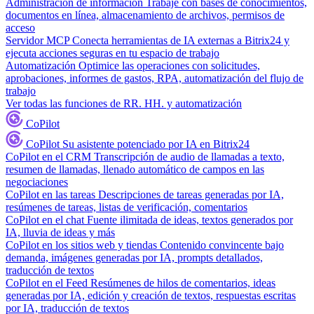
Administración de información
Trabaje con bases de conocimientos,
documentos en línea, almacenamiento de archivos, permisos de
acceso
Servidor MCP
Conecta herramientas de IA externas a Bitrix24 y
ejecuta acciones seguras en tu espacio de trabajo
Automatización
Optimice las operaciones con solicitudes,
aprobaciones, informes de gastos, RPA, automatización del flujo de
trabajo
Ver todas las funciones de RR. HH. y automatización
CoPilot
CoPilot
Su asistente potenciado por IA en Bitrix24
CoPilot en el CRM
Transcripción de audio de llamadas a texto,
resumen de llamadas, llenado automático de campos en las
negociaciones
CoPilot en las tareas
Descripciones de tareas generadas por IA,
resúmenes de tareas, listas de verificación, comentarios
CoPilot en el chat
Fuente ilimitada de ideas, textos generados por
IA, lluvia de ideas y más
CoPilot en los sitios web y tiendas
Contenido convincente bajo
demanda, imágenes generadas por IA, prompts detallados,
traducción de textos
CoPilot en el Feed
Resúmenes de hilos de comentarios, ideas
generadas por IA, edición y creación de textos, respuestas escritas
por IA, traducción de textos