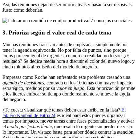
Así, las reuniones dejan de ser informativas y pasan a ser decisivas.
Justo como deberían.
3. Prioriza según el valor real de cada tema
Muchas reuniones fracasan antes de empezar… simplemente por
tener la agenda equivocada. No por falta de puntos, sino porque
todos parecen igual de urgentes, cuando en realidad no lo son. ¿El
resultado? Se dedica media hora a discutir el color del nuevo logo, y
cinco minutos al rediseño del modelo de negocio.
Empresas como Roche han enfrentado este problema creando una
agenda de decisiones
, centrada en los 10 temas con mayor impacto
estratégico, medidos por su
valor en juego
. Esta priorización permite
a los líderes enfocar su tiempo donde realmente se mueve la aguja
del negocio.
¿Te cuesta visualizar qué temas deben estar arriba en la lista?
El
tablero Kanban de Bitrix24
es ideal para esto: puedes organizar
temas por impacto, mover tareas entre fases personalizadas y activar
el
modo por fechas límite
, que resalta lo urgente sin perder de vista
lo importante. Un vistazo basta para saber dónde centrar la atención.
Así se lidera una reunión con intención y foco estratégico.