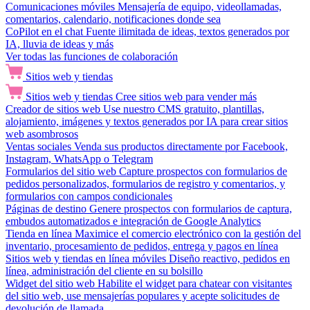
Comunicaciones móviles
Mensajería de equipo, videollamadas,
comentarios, calendario, notificaciones donde sea
CoPilot en el chat
Fuente ilimitada de ideas, textos generados por
IA, lluvia de ideas y más
Ver todas las funciones de colaboración
Sitios web y tiendas
Sitios web y tiendas
Cree sitios web para vender más
Creador de sitios web
Use nuestro CMS gratuito, plantillas,
alojamiento, imágenes y textos generados por IA para crear sitios
web asombrosos
Ventas sociales
Venda sus productos directamente por Facebook,
Instagram, WhatsApp o Telegram
Formularios del sitio web
Capture prospectos con formularios de
pedidos personalizados, formularios de registro y comentarios, y
formularios con campos condicionales
Páginas de destino
Genere prospectos con formularios de captura,
embudos automatizados e integración de Google Analytics
Tienda en línea
Maximice el comercio electrónico con la gestión del
inventario, procesamiento de pedidos, entrega y pagos en línea
Sitios web y tiendas en línea móviles
Diseño reactivo, pedidos en
línea, administración del cliente en su bolsillo
Widget del sitio web
Habilite el widget para chatear con visitantes
del sitio web, use mensajerías populares y acepte solicitudes de
devolución de llamada