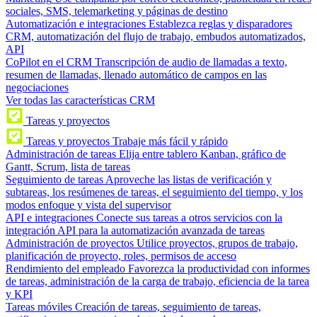
sociales, SMS, telemarketing y páginas de destino
Automatización e integraciones
Establezca reglas y disparadores
CRM, automatización del flujo de trabajo, embudos automatizados,
API
CoPilot en el CRM
Transcripción de audio de llamadas a texto,
resumen de llamadas, llenado automático de campos en las
negociaciones
Ver todas las características CRM
Tareas y proyectos
Tareas y proyectos
Trabaje más fácil y rápido
Administración de tareas
Elija entre tablero Kanban, gráfico de
Gantt, Scrum, lista de tareas
Seguimiento de tareas
Aproveche las listas de verificación y
subtareas, los resúmenes de tareas, el seguimiento del tiempo, y los
modos enfoque y vista del supervisor
API e integraciones
Conecte sus tareas a otros servicios con la
integración API para la automatización avanzada de tareas
Administración de proyectos
Utilice proyectos, grupos de trabajo,
planificación de proyecto, roles, permisos de acceso
Rendimiento del empleado
Favorezca la productividad con informes
de tareas, administración de la carga de trabajo, eficiencia de la tarea
y KPI
Tareas móviles
Creación de tareas, seguimiento de tareas,