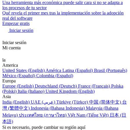
Una herramienta más económica puede salir cara si no se adapta a
los procesos de tu sector
Qué revela el primer mes tras la implementación sobre la adopción
real del software
Empezar gratis
Iniciar sesión
Iniciar sesión
Mi cuenta
la
America
United States (English)
América Latina (Español)
Brasil (Português)
México (Español)
Colombia (Español)
Europa
Europe (English)
Deutschland (Deutsch)
France (Français)
Polska
(Polski)
Italia (Italiano)
United Kingdom (English)
Asia
India (English)
UAE (عربي)
Türkiye (Türkçe)
中国 (简体中文)
台
灣 (繁體中文)
Indonesia (Bahasa Indonesia)
Malaysia (Bahasa
Melayu)
ประเทศไทย (ภาษาไทย)
Việt Nam (Tiếng Việt)
日本 (日
本語)
Si es necesario, puede cambiar su región aquí