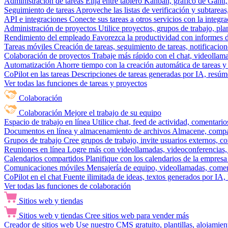
Administración de tareas
Elija entre tablero Kanban, gráfico de Gantt,
Seguimiento de tareas
Aproveche las listas de verificación y subtareas
API e integraciones
Conecte sus tareas a otros servicios con la integ
Administración de proyectos
Utilice proyectos, grupos de trabajo, pla
Rendimiento del empleado
Favorezca la productividad con informes de 
Tareas móviles
Creación de tareas, seguimiento de tareas, notificacio
Colaboración de proyectos
Trabaje más rápido con el chat, videollam
Automatización
Ahorre tiempo con la creación automática de tareas y 
CoPilot en las tareas
Descripciones de tareas generadas por IA, resúmen
Ver todas las funciones de tareas y proyectos
Colaboración
Colaboración
Mejore el trabajo de su equipo
Espacio de trabajo en línea
Utilice chat, feed de actividad, comentari
Documentos en línea y almacenamiento de archivos
Almacene, compar
Grupos de trabajo
Cree grupos de trabajo, invite usuarios externos, c
Reuniones en línea
Logre más con videollamadas, videoconferencias, 
Calendarios compartidos
Planifique con los calendarios de la empresa
Comunicaciones móviles
Mensajería de equipo, videollamadas, coment
CoPilot en el chat
Fuente ilimitada de ideas, textos generados por IA, 
Ver todas las funciones de colaboración
Sitios web y tiendas
Sitios web y tiendas
Cree sitios web para vender más
Creador de sitios web
Use nuestro CMS gratuito, plantillas, alojamie