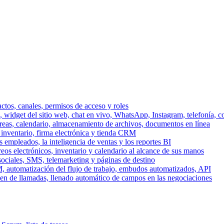
ctos, canales, permisos de acceso y roles
dget del sitio web, chat en vivo, WhatsApp, Instagram, telefonía, co
areas, calendario, almacenamiento de archivos, documentos en línea
 inventario, firma electrónica y tienda CRM
 empleados, la inteligencia de ventas y los reportes BI
reos electrónicos, inventario y calendario al alcance de sus manos
sociales, SMS, telemarketing y páginas de destino
, automatización del flujo de trabajo, embudos automatizados, API
men de llamadas, llenado automático de campos en las negociaciones