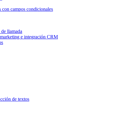
os con campos condicionales
n de llamada
e marketing e integración CRM
os
ucción de textos