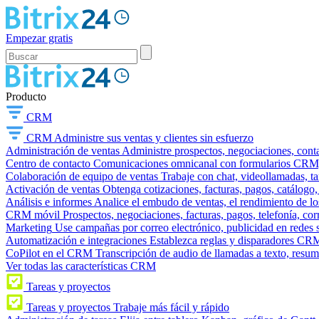
Empezar gratis
Producto
CRM
CRM
Administre sus ventas y clientes sin esfuerzo
Administración de ventas
Administre prospectos, negociaciones, conta
Centro de contacto
Comunicaciones omnicanal con formularios CRM, wi
Colaboración de equipo de ventas
Trabaje con chat, videollamadas, t
Activación de ventas
Obtenga cotizaciones, facturas, pagos, catálogo,
Análisis e informes
Analice el embudo de ventas, el rendimiento de los
CRM móvil
Prospectos, negociaciones, facturas, pagos, telefonía, cor
Marketing
Use campañas por correo electrónico, publicidad en redes 
Automatización e integraciones
Establezca reglas y disparadores CRM
CoPilot en el CRM
Transcripción de audio de llamadas a texto, resu
Ver todas las características CRM
Tareas y proyectos
Tareas y proyectos
Trabaje más fácil y rápido