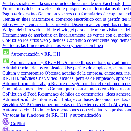
Ventas sociales
Venda sus productos directamente por Facebook, In
Formularios del sitio web
Capture prospectos con formularios de pedi
Páginas de destino
Genere prospectos con formularios de captura, em
Tienda en línea
Maximice el comercio electrónico con la gestión del i
Sitios web y tiendas en línea móviles
Diseño reactivo, pedidos en línea
Widget del sitio web
Habilite el widget para chatear con visitantes de
Herramientas de marketing en línea
Aumente las ventas con el market
CoPilot en los sitios web y tiendas
Contenido convincente bajo demand
Ver todas las funciones de sitios web y tiendas en línea
Automatización y RR. HH.
Automatización y RR. HH.
Optimice flujos de trabajo y admini
Administración de los empleados
Use perfiles de empleado, estructura
Cultura y compromiso
Obtenga noticias de la empresa, encuestas, insi
RR. HH. móviles
Chat, videollamadas, perfiles de empleado, aprobac
Administración de trabajo
Realice un seguimiento del rendimiento del
Comunicaciones internas
Comuníquese con anuncios en video, recorda
CoPilot en el Feed
Resúmenes de hilos de comentarios, ideas generadas
Administración de información
Trabaje con bases de conocimientos, 
Servidor MCP
Conecta herramientas de IA externas a Bitrix24 y ejecu
Automatización
Optimice las operaciones con solicitudes, aprobacione
Ver todas las funciones de RR. HH. y automatización
CoPilot