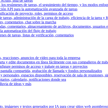
 Scrum, lista de tareas
, los resúmenes de tareas, el seguimiento del tiempo, y los modos enfoq
ración API para la automatización avanzada de tareas
nificación de proyecto, roles, permisos de acceso
tareas, administración de la carga de trabajo, eficiencia de la tarea y 
nes, comentarios, chat sobre la marcha
adas, comentarios, almacenamiento de archivos, documentos, usuarios ext
la automatización del flujo de trabajo
es de tareas, listas de verificación, comentarios
os, reacciones, anuncios de video para toda la empresa
ta y edite documentos en línea fácilmente con sus compañeros de traba
onfigure permisos de acceso y trabaje en tareas y proyectos
pantalla compartida, grabación de llamada y fondos personalizados
 y personales, espacios disponibles, reservación de sala de reuniones, s
arios, calendario, notificaciones donde sea
lluvia de ideas y más
nto, imágenes y textos generados por IA para crear sitios web asombros