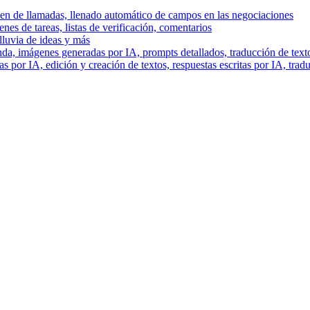
men de llamadas, llenado automático de campos en las negociaciones
es de tareas, listas de verificación, comentarios
lluvia de ideas y más
a, imágenes generadas por IA, prompts detallados, traducción de text
 por IA, edición y creación de textos, respuestas escritas por IA, trad