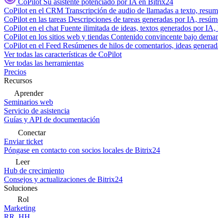
CoPilot
Su asistente potenciado por IA en Bitrix24
CoPilot en el CRM
Transcripción de audio de llamadas a texto, resu
CoPilot en las tareas
Descripciones de tareas generadas por IA, resúmen
CoPilot en el chat
Fuente ilimitada de ideas, textos generados por IA, 
CoPilot en los sitios web y tiendas
Contenido convincente bajo demand
CoPilot en el Feed
Resúmenes de hilos de comentarios, ideas generadas
Ver todas las características de CoPilot
Ver todas las herramientas
Precios
Recursos
Aprender
Seminarios web
Servicio de asistencia
Guías y API de documentación
Conectar
Enviar ticket
Póngase en contacto con socios locales de Bitrix24
Leer
Hub de crecimiento
Consejos y actualizaciones de Bitrix24
Soluciones
Rol
Marketing
RR. HH.