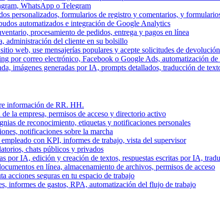
stagram, WhatsApp o Telegram
dos personalizados, formularios de registro y comentarios, y formulari
budos automatizados e integración de Google Analytics
nventario, procesamiento de pedidos, entrega y pagos en línea
, administración del cliente en su bolsillo
l sitio web, use mensajerías populares y acepte solicitudes de devolució
ing por correo electrónico, Facebook o Google Ads, automatización d
a, imágenes generadas por IA, prompts detallados, traducción de text
stre información de RR. HH.
 de la empresa, permisos de acceso y directorio activo
gnias de reconocimiento, etiquetas y notificaciones personales
iones, notificaciones sobre la marcha
 empleado con KPI, informes de trabajo, vista del supervisor
torios, chats públicos y privados
 por IA, edición y creación de textos, respuestas escritas por IA, trad
documentos en línea, almacenamiento de archivos, permisos de acceso
ta acciones seguras en tu espacio de trabajo
s, informes de gastos, RPA, automatización del flujo de trabajo