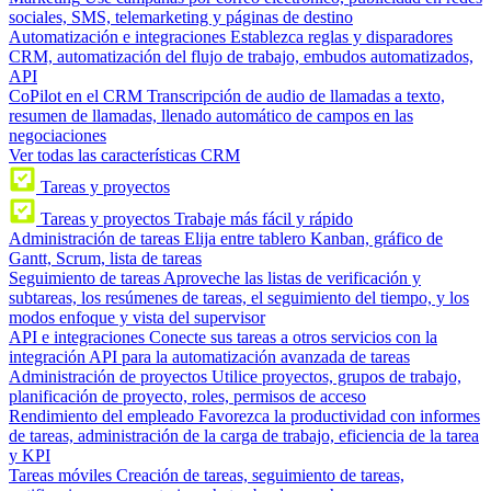
sociales, SMS, telemarketing y páginas de destino
Automatización e integraciones
Establezca reglas y disparadores
CRM, automatización del flujo de trabajo, embudos automatizados,
API
CoPilot en el CRM
Transcripción de audio de llamadas a texto,
resumen de llamadas, llenado automático de campos en las
negociaciones
Ver todas las características CRM
Tareas y proyectos
Tareas y proyectos
Trabaje más fácil y rápido
Administración de tareas
Elija entre tablero Kanban, gráfico de
Gantt, Scrum, lista de tareas
Seguimiento de tareas
Aproveche las listas de verificación y
subtareas, los resúmenes de tareas, el seguimiento del tiempo, y los
modos enfoque y vista del supervisor
API e integraciones
Conecte sus tareas a otros servicios con la
integración API para la automatización avanzada de tareas
Administración de proyectos
Utilice proyectos, grupos de trabajo,
planificación de proyecto, roles, permisos de acceso
Rendimiento del empleado
Favorezca la productividad con informes
de tareas, administración de la carga de trabajo, eficiencia de la tarea
y KPI
Tareas móviles
Creación de tareas, seguimiento de tareas,