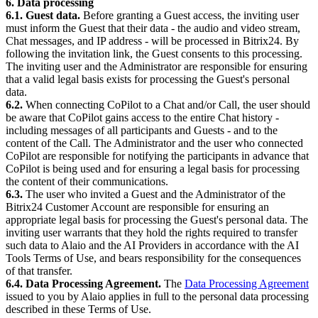
6. Data processing
6.1. Guest data.
Before granting a Guest access, the inviting user
must inform the Guest that their data - the audio and video stream,
Chat messages, and IP address - will be processed in Bitrix24. By
following the invitation link, the Guest consents to this processing.
The inviting user and the Administrator are responsible for ensuring
that a valid legal basis exists for processing the Guest's personal
data.
6.2.
When connecting CoPilot to a Chat and/or Call, the user should
be aware that CoPilot gains access to the entire Chat history -
including messages of all participants and Guests - and to the
content of the Call. The Administrator and the user who connected
CoPilot are responsible for notifying the participants in advance that
CoPilot is being used and for ensuring a legal basis for processing
the content of their communications.
6.3.
The user who invited a Guest and the Administrator of the
Bitrix24 Customer Account are responsible for ensuring an
appropriate legal basis for processing the Guest's personal data. The
inviting user warrants that they hold the rights required to transfer
such data to Alaio and the AI Providers in accordance with the AI
Tools Terms of Use, and bears responsibility for the consequences
of that transfer.
6.4. Data Processing Agreement.
The
Data Processing Agreement
issued to you by Alaio applies in full to the personal data processing
described in these Terms of Use.