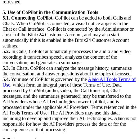
refreshed.
5. Use of CoPilot in the Communication Tools
5.1. Connecting CoPilot.
CoPilot can be added to both Calls and
Chats. When CoPilot is connected, a visual notice appears in the
Chat or Call interface. CoPilot is connected by the Administrator or
a user of the Bitrix24 Customer Account, and may also start
automatically if this is enabled in the Bitrix24 Customer Account
settings.
5.2.
In Calls, CoPilot automatically processes the audio and video
recording: it transcribes speech, analyzes the content of the
conversation, and generates a summary.
5.3.
In Chats, CoPilot can analyze the message history, summarize
the conversation, and answer questions about the topics discussed.
5.4.
Your use of CoPilot is governed by the
Alaio AI Tools Terms of
Use
, which form an integral part of these Terms of Use. Data
processed by CoPilot (audio, video, the Call transcript, Chat
messages, and the summaries generated) may be transferred to the
AI Providers whose AI Technologies power CoPilot, and is
processed under the applicable AI Providers' Terms referenced in the
AI Tools Terms of Use. The AI Providers may use this data,
including to develop and improve their AI Technologies. Alaio is not
responsible for how the AI Providers process the data or for the
consequences of that processing.