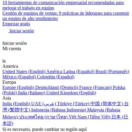
10 herramientas de comunicación empresarial recomendadas para
mejorar el trabajo en equipo
Gestión de equipos de ventas: 9 prácticas de liderazgo para construir
un equipo de alto rendimiento
Empezar gratis
Iniciar sesión
Iniciar sesión
Mi cuenta
la
America
United States (English)
América Latina (Español)
Brasil (Português)
México (Español)
Colombia (Español)
Europa
Europe (English)
Deutschland (Deutsch)
France (Français)
Polska
(Polski)
Italia (Italiano)
United Kingdom (English)
Asia
India (English)
UAE (عربي)
Türkiye (Türkçe)
中国 (简体中文)
台
灣 (繁體中文)
Indonesia (Bahasa Indonesia)
Malaysia (Bahasa
Melayu)
ประเทศไทย (ภาษาไทย)
Việt Nam (Tiếng Việt)
日本 (日
本語)
Si es necesario, puede cambiar su región aquí