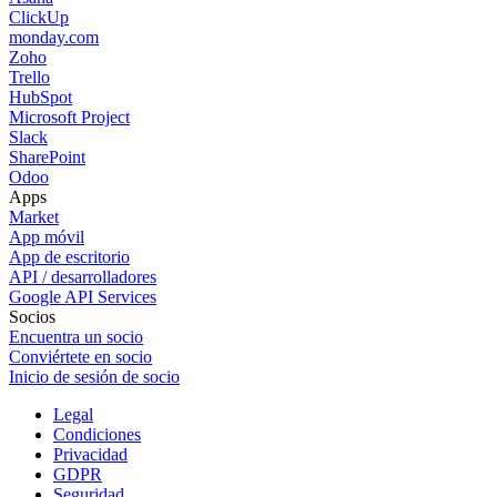
ClickUp
monday.com
Zoho
Trello
HubSpot
Microsoft Project
Slack
SharePoint
Odoo
Apps
Market
App móvil
App de escritorio
API / desarrolladores
Google API Services
Socios
Encuentra un socio
Conviértete en socio
Inicio de sesión de socio
Legal
Condiciones
Privacidad
GDPR
Seguridad