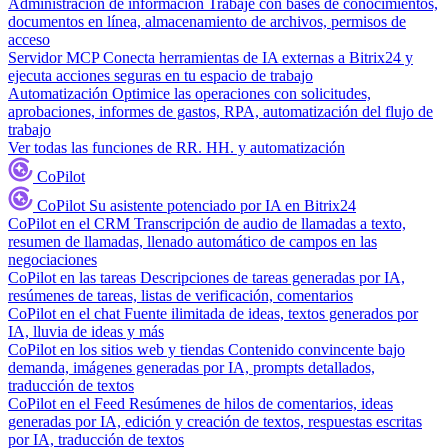
Administración de información
Trabaje con bases de conocimientos,
documentos en línea, almacenamiento de archivos, permisos de
acceso
Servidor MCP
Conecta herramientas de IA externas a Bitrix24 y
ejecuta acciones seguras en tu espacio de trabajo
Automatización
Optimice las operaciones con solicitudes,
aprobaciones, informes de gastos, RPA, automatización del flujo de
trabajo
Ver todas las funciones de RR. HH. y automatización
CoPilot
CoPilot
Su asistente potenciado por IA en Bitrix24
CoPilot en el CRM
Transcripción de audio de llamadas a texto,
resumen de llamadas, llenado automático de campos en las
negociaciones
CoPilot en las tareas
Descripciones de tareas generadas por IA,
resúmenes de tareas, listas de verificación, comentarios
CoPilot en el chat
Fuente ilimitada de ideas, textos generados por
IA, lluvia de ideas y más
CoPilot en los sitios web y tiendas
Contenido convincente bajo
demanda, imágenes generadas por IA, prompts detallados,
traducción de textos
CoPilot en el Feed
Resúmenes de hilos de comentarios, ideas
generadas por IA, edición y creación de textos, respuestas escritas
por IA, traducción de textos