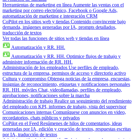
Herramientas de marketing en línea
Aumente las ventas con el
marketing por correo electrónico, Facebook o Google Ads,
automatización de marketing e integración CRM
CoPilot en los sitios web y tiendas
Contenido convincente bajo
demanda, imágenes generadas por IA, prompts detallados,
traducción de textos
Ver todas las funciones de sitios web y tiendas en línea
Automatización y RR. HH.
Automatización y RR. HH.
Optimice flujos de trabajo y
administre información de RR. HH.
Administración de los empleados
Use perfiles de empleado,
estructura de la empresa, permisos de acceso y directorio activo
Cultura y compromiso
Obtenga noticias de la empresa, encuestas,
insignias de reconocimiento, etiquetas y notificaciones personales
RR. HH. móviles
Chat, videollamadas, perfiles de empleado,
aprobaciones, notificaciones sobre la marcha
Administración de trabajo
Realice un seguimiento del rendimiento
del empleado con KPI, informes de trabajo, vista del supervisor
Comunicaciones internas
Comuníquese con anuncios en video,
recordatorios, chats públicos y privados
CoPilot en el Feed
Resúmenes de hilos de comentarios, ideas
generadas por IA, edición y creación de textos, respuestas escritas
por IA, traducción de textos