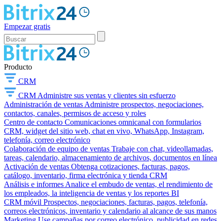
Empezar gratis
Producto
CRM
CRM
Administre sus ventas y clientes sin esfuerzo
Administración de ventas
Administre prospectos, negociaciones,
contactos, canales, permisos de acceso y roles
Centro de contacto
Comunicaciones omnicanal con formularios
CRM, widget del sitio web, chat en vivo, WhatsApp, Instagram,
telefonía, correo electrónico
Colaboración de equipo de ventas
Trabaje con chat, videollamadas,
tareas, calendario, almacenamiento de archivos, documentos en línea
Activación de ventas
Obtenga cotizaciones, facturas, pagos,
catálogo, inventario, firma electrónica y tienda CRM
Análisis e informes
Analice el embudo de ventas, el rendimiento de
los empleados, la inteligencia de ventas y los reportes BI
CRM móvil
Prospectos, negociaciones, facturas, pagos, telefonía,
correos electrónicos, inventario y calendario al alcance de sus manos
Marketing
Use campañas por correo electrónico, publicidad en redes