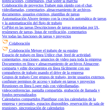
notificaciones, comentarios, chat sobre la marcha
Colaboración de proyectos
Trabaje más rápido con el chat,
videollamadas, comentarios, almacenamiento de archivos,
documentos, usuarios externos, plantillas de tareas
Automatización
Ahorre tiempo con la creación automática de tareas
y la automatización del flujo de trabajo
CoPilot en las tareas
Descripciones de tareas generadas por IA,
resúmenes de tareas, listas de verificación, comentarios
Ver todas las funciones de tareas y proyectos
Colaboración
Colaboración
Mejore el trabajo de su equipo
Espacio de trabajo en línea
Utilice chat, feed de actividad,
comentarios, reacciones, anuncios de video para toda la empresa
Documentos en línea y almacenamiento de archivos
Almacene,
comparta y edite documentos en línea fácilmente con sus
compañeros de trabajo usando el drive de la empresa
Grupos de trabajo
Cree grupos de trabajo, invite usuarios externos,
configure permisos de acceso y trabaje en tareas y proyectos
Reuniones en línea
Logre más con videollamadas,
videoconferencias, pantalla compartida, grabación de llamada y
fondos personalizados
Calendarios compartidos
Planifique con los calendarios de la
empresa y personales, espacios disponibles, reservación de sala de
reuniones, sincronización de calendarios