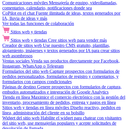
Comunicaciones móviles
Mensajería de equipo, videollamadas,
comentarios, calendario, notificaciones donde sea
CoPilot en el chat
Fuente ilimitada de ideas, textos generados por
IA, lluvia de ideas y más
Ver todas las funciones de colaboración
Sitios web y tiendas
Sitios web y tiendas
Cree sitios web para vender más
Creador de sitios web
Use nuestro CMS gratuito, plantillas,
alojamiento, imágenes y textos generados por IA para crear sitios
web asombrosos
Ventas sociales
Venda sus productos directamente por Facebook,
Instagram, WhatsApp o Telegram
Formularios del sitio web
Capture prospectos con formularios de
pedidos personalizados, formularios de registro y comentarios, y
formularios con campos condicionales
Páginas de destino
Genere prospectos con formularios de captura,
embudos automatizados e integración de Google Analytics
Tienda en línea
Maximice el comercio electrónico con la gestión del
inventario, procesamiento de pedidos, entrega y pagos en línea
Sitios web y tiendas en línea móviles
Diseño reactivo, pedidos en
línea, administración del cliente en su bolsillo
Widget del sitio web
Habilite el widget para chatear con visitantes
del sitio web, use mensajerías populares y acepte solicitudes de
devolución de llamada