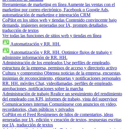
Herramientas de marketing en línea
Aumente las ventas con el
marketing por correo electrónico, Facebook o Google Ads,
automatización de marketing e integración CRM
CoPilot en los sitios web y tiendas
Contenido convincente bajo
demanda, imágenes generadas por IA, prompts detallados,
traducción de textos
Ver todas las funciones de sitios web y tiendas en línea
Automatización y RR. HH.
Automatización y RR. HH.
Optimice flujos de trabajo y
administre información de RR. HH.
Administración de los empleados
Use perfiles de empleado,
estructura de la empresa, permisos de acceso y directorio activo
Cultura y compromiso
Obtenga noticias de la empresa, encuestas,
insignias de reconocimiento, etiquetas y notificaciones personales
RR. HH. móviles
Chat, videollamadas, perfiles de empleado,
aprobaciones, notificaciones sobre la marcha
Administración de trabajo
Realice un seguimiento del rendimiento
del empleado con KPI, informes de trabajo, vista del supervisor
Comunicaciones internas
Comuníquese con anuncios en video,
recordatorios, chats públicos y privados
CoPilot en el Feed
Resúmenes de hilos de comentarios, ideas
generadas por IA, edición y creación de textos, respuestas escritas
por IA, traducción de textos