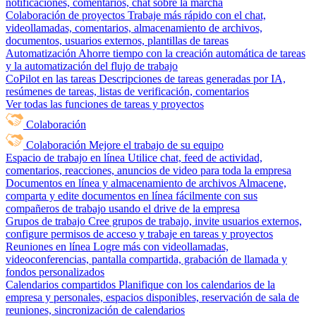
notificaciones, comentarios, chat sobre la marcha
Colaboración de proyectos
Trabaje más rápido con el chat,
videollamadas, comentarios, almacenamiento de archivos,
documentos, usuarios externos, plantillas de tareas
Automatización
Ahorre tiempo con la creación automática de tareas
y la automatización del flujo de trabajo
CoPilot en las tareas
Descripciones de tareas generadas por IA,
resúmenes de tareas, listas de verificación, comentarios
Ver todas las funciones de tareas y proyectos
Colaboración
Colaboración
Mejore el trabajo de su equipo
Espacio de trabajo en línea
Utilice chat, feed de actividad,
comentarios, reacciones, anuncios de video para toda la empresa
Documentos en línea y almacenamiento de archivos
Almacene,
comparta y edite documentos en línea fácilmente con sus
compañeros de trabajo usando el drive de la empresa
Grupos de trabajo
Cree grupos de trabajo, invite usuarios externos,
configure permisos de acceso y trabaje en tareas y proyectos
Reuniones en línea
Logre más con videollamadas,
videoconferencias, pantalla compartida, grabación de llamada y
fondos personalizados
Calendarios compartidos
Planifique con los calendarios de la
empresa y personales, espacios disponibles, reservación de sala de
reuniones, sincronización de calendarios