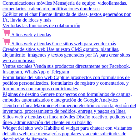
Comunicaciones móviles
Mensajería de equipo, videollamadas,
comentarios, calendario, notificaciones donde sea
CoPilot en el chat
Fuente ilimitada de ideas, textos generados por
IA, lluvia de ideas y más
Ver todas las funciones de colaboración
Sitios web y tiendas
Sitios web y tiendas
Cree sitios web para vender más
Creador de sitios web
Use nuestro CMS gratuito, plantillas,
alojamiento, imágenes y textos generados por IA para crear sitios
web asombrosos
Ventas sociales
Venda sus productos directamente por Facebook,
Instagram, WhatsApp o Telegram
Formularios del sitio web
Capture prospectos con formularios de
pedidos personalizados, formularios de registro y comentarios, y
formularios con campos condicionales
Páginas de destino
Genere prospectos con formularios de captura,
embudos automatizados e integración de Google Analytics
Tienda en línea
Maximice el comercio electrónico con la gestión del
inventario, procesamiento de pedidos, entrega y pagos en línea
Sitios web y tiendas en línea móviles
Diseño reactivo, pedidos en
línea, administración del cliente en su bolsillo
Widget del sitio web
Habilite el widget para chatear con visitantes
del sitio web, use mensajerías populares y acepte solicitudes de
devolución de llamada