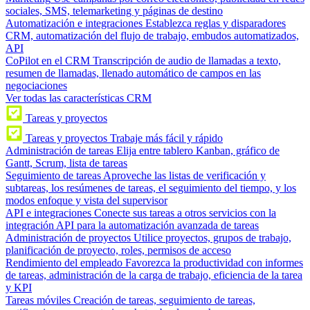
sociales, SMS, telemarketing y páginas de destino
Automatización e integraciones
Establezca reglas y disparadores
CRM, automatización del flujo de trabajo, embudos automatizados,
API
CoPilot en el CRM
Transcripción de audio de llamadas a texto,
resumen de llamadas, llenado automático de campos en las
negociaciones
Ver todas las características CRM
Tareas y proyectos
Tareas y proyectos
Trabaje más fácil y rápido
Administración de tareas
Elija entre tablero Kanban, gráfico de
Gantt, Scrum, lista de tareas
Seguimiento de tareas
Aproveche las listas de verificación y
subtareas, los resúmenes de tareas, el seguimiento del tiempo, y los
modos enfoque y vista del supervisor
API e integraciones
Conecte sus tareas a otros servicios con la
integración API para la automatización avanzada de tareas
Administración de proyectos
Utilice proyectos, grupos de trabajo,
planificación de proyecto, roles, permisos de acceso
Rendimiento del empleado
Favorezca la productividad con informes
de tareas, administración de la carga de trabajo, eficiencia de la tarea
y KPI
Tareas móviles
Creación de tareas, seguimiento de tareas,