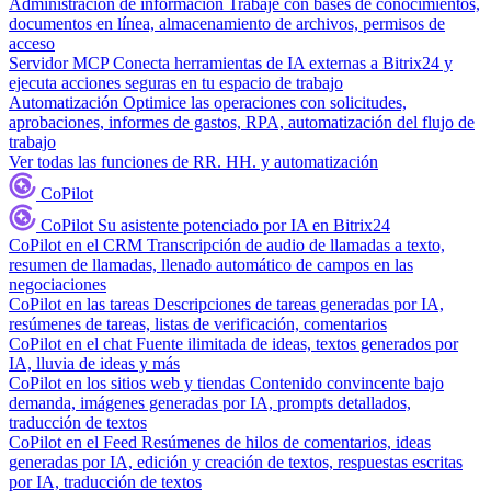
Administración de información
Trabaje con bases de conocimientos,
documentos en línea, almacenamiento de archivos, permisos de
acceso
Servidor MCP
Conecta herramientas de IA externas a Bitrix24 y
ejecuta acciones seguras en tu espacio de trabajo
Automatización
Optimice las operaciones con solicitudes,
aprobaciones, informes de gastos, RPA, automatización del flujo de
trabajo
Ver todas las funciones de RR. HH. y automatización
CoPilot
CoPilot
Su asistente potenciado por IA en Bitrix24
CoPilot en el CRM
Transcripción de audio de llamadas a texto,
resumen de llamadas, llenado automático de campos en las
negociaciones
CoPilot en las tareas
Descripciones de tareas generadas por IA,
resúmenes de tareas, listas de verificación, comentarios
CoPilot en el chat
Fuente ilimitada de ideas, textos generados por
IA, lluvia de ideas y más
CoPilot en los sitios web y tiendas
Contenido convincente bajo
demanda, imágenes generadas por IA, prompts detallados,
traducción de textos
CoPilot en el Feed
Resúmenes de hilos de comentarios, ideas
generadas por IA, edición y creación de textos, respuestas escritas
por IA, traducción de textos