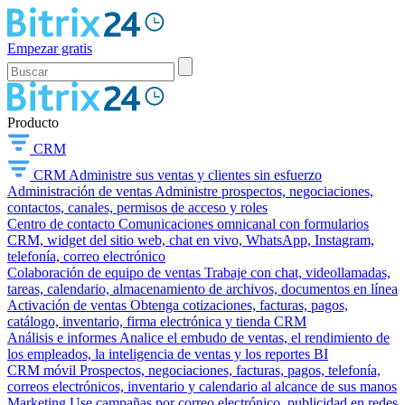
Empezar gratis
Producto
CRM
CRM
Administre sus ventas y clientes sin esfuerzo
Administración de ventas
Administre prospectos, negociaciones,
contactos, canales, permisos de acceso y roles
Centro de contacto
Comunicaciones omnicanal con formularios
CRM, widget del sitio web, chat en vivo, WhatsApp, Instagram,
telefonía, correo electrónico
Colaboración de equipo de ventas
Trabaje con chat, videollamadas,
tareas, calendario, almacenamiento de archivos, documentos en línea
Activación de ventas
Obtenga cotizaciones, facturas, pagos,
catálogo, inventario, firma electrónica y tienda CRM
Análisis e informes
Analice el embudo de ventas, el rendimiento de
los empleados, la inteligencia de ventas y los reportes BI
CRM móvil
Prospectos, negociaciones, facturas, pagos, telefonía,
correos electrónicos, inventario y calendario al alcance de sus manos
Marketing
Use campañas por correo electrónico, publicidad en redes