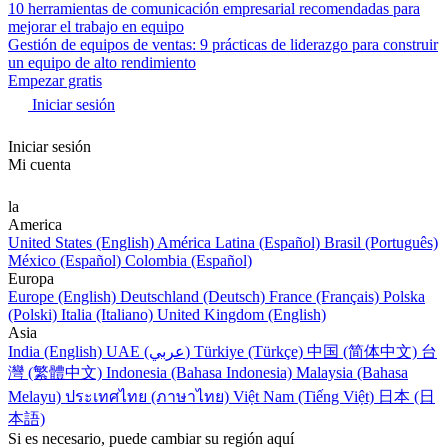
10 herramientas de comunicación empresarial recomendadas para
mejorar el trabajo en equipo
Gestión de equipos de ventas: 9 prácticas de liderazgo para construir
un equipo de alto rendimiento
Empezar gratis
Iniciar sesión
Iniciar sesión
Mi cuenta
la
America
United States (English)
América Latina (Español)
Brasil (Português)
México (Español)
Colombia (Español)
Europa
Europe (English)
Deutschland (Deutsch)
France (Français)
Polska
(Polski)
Italia (Italiano)
United Kingdom (English)
Asia
India (English)
UAE (عربي)
Türkiye (Türkçe)
中国 (简体中文)
台
灣 (繁體中文)
Indonesia (Bahasa Indonesia)
Malaysia (Bahasa
Melayu)
ประเทศไทย (ภาษาไทย)
Việt Nam (Tiếng Việt)
日本 (日
本語)
Si es necesario, puede cambiar su región aquí