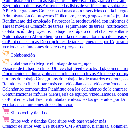
Administración de tareas
Elija entre tablero Kanban, gráfico de Gantt,
Seguimiento de tareas
Aproveche las listas de verificación y subtareas
API e integraciones
Conecte sus tareas a otros servicios con la integ
Administración de proyectos
Utilice proyectos, grupos de trabajo, pla
Rendimiento del empleado
Favorezca la productividad con informes de 
Tareas móviles
Creación de tareas, seguimiento de tareas, notificacio
Colaboración de proyectos
Trabaje más rápido con el chat, videollam
Automatización
Ahorre tiempo con la creación automática de tareas y 
CoPilot en las tareas
Descripciones de tareas generadas por IA, resúmen
Ver todas las funciones de tareas y proyectos
Colaboración
Colaboración
Mejore el trabajo de su equipo
Espacio de trabajo en línea
Utilice chat, feed de actividad, comentari
Documentos en línea y almacenamiento de archivos
Almacene, compar
Grupos de trabajo
Cree grupos de trabajo, invite usuarios externos, c
Reuniones en línea
Logre más con videollamadas, videoconferencias, 
Calendarios compartidos
Planifique con los calendarios de la empresa
Comunicaciones móviles
Mensajería de equipo, videollamadas, coment
CoPilot en el chat
Fuente ilimitada de ideas, textos generados por IA, 
Ver todas las funciones de colaboración
Sitios web y tiendas
Sitios web y tiendas
Cree sitios web para vender más
Creador de sitios web
Use nuestro CMS gratuito, plantillas, alojamie