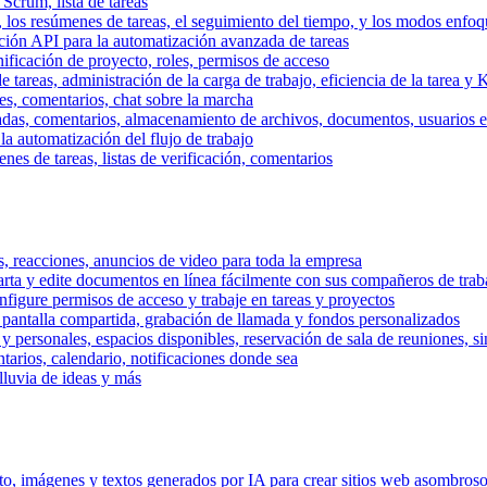
 Scrum, lista de tareas
, los resúmenes de tareas, el seguimiento del tiempo, y los modos enfoq
ración API para la automatización avanzada de tareas
nificación de proyecto, roles, permisos de acceso
tareas, administración de la carga de trabajo, eficiencia de la tarea y 
nes, comentarios, chat sobre la marcha
adas, comentarios, almacenamiento de archivos, documentos, usuarios ext
la automatización del flujo de trabajo
es de tareas, listas de verificación, comentarios
os, reacciones, anuncios de video para toda la empresa
ta y edite documentos en línea fácilmente con sus compañeros de traba
onfigure permisos de acceso y trabaje en tareas y proyectos
pantalla compartida, grabación de llamada y fondos personalizados
 y personales, espacios disponibles, reservación de sala de reuniones, s
arios, calendario, notificaciones donde sea
lluvia de ideas y más
nto, imágenes y textos generados por IA para crear sitios web asombros