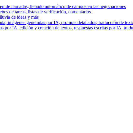
men de llamadas, llenado automático de campos en las negociaciones
es de tareas, listas de verificación, comentarios
lluvia de ideas y más
a, imágenes generadas por IA, prompts detallados, traducción de text
 por IA, edición y creación de textos, respuestas escritas por IA, trad