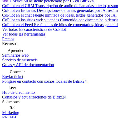
CoPilot
Su asistente potenciado por IA en Bitrix24
CoPilot en el CRM
Transcripción de audio de llamadas a texto, resu
CoPilot en las tareas
Descripciones de tareas generadas por IA, resúmen
CoPilot en el chat
Fuente ilimitada de ideas, textos generados por IA, 
CoPilot en los sitios web y tiendas
Contenido convincente bajo demand
CoPilot en el Feed
Resúmenes de hilos de comentarios, ideas generadas
Ver todas las características de CoPilot
Ver todas las herramientas
Precios
Recursos
Aprender
Seminarios web
Servicio de asistencia
Guías y API de documentación
Conectar
Enviar ticket
Póngase en contacto con socios locales de Bitrix24
Leer
Hub de crecimiento
Consejos y actualizaciones de Bitrix24
Soluciones
Rol
Marketing
RR. HH.