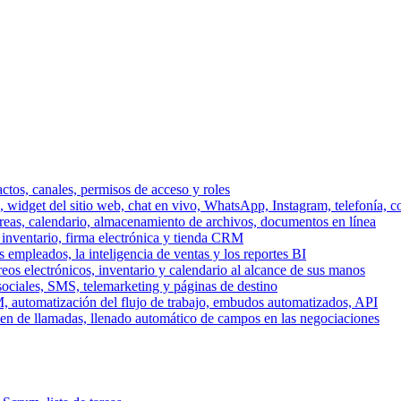
ctos, canales, permisos de acceso y roles
dget del sitio web, chat en vivo, WhatsApp, Instagram, telefonía, co
areas, calendario, almacenamiento de archivos, documentos en línea
 inventario, firma electrónica y tienda CRM
 empleados, la inteligencia de ventas y los reportes BI
reos electrónicos, inventario y calendario al alcance de sus manos
sociales, SMS, telemarketing y páginas de destino
, automatización del flujo de trabajo, embudos automatizados, API
men de llamadas, llenado automático de campos en las negociaciones