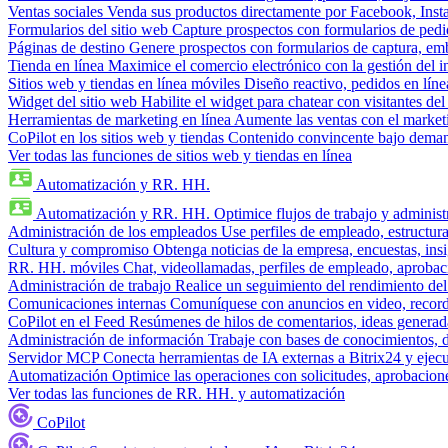
Ventas sociales
Venda sus productos directamente por Facebook, In
Formularios del sitio web
Capture prospectos con formularios de pedi
Páginas de destino
Genere prospectos con formularios de captura, em
Tienda en línea
Maximice el comercio electrónico con la gestión del i
Sitios web y tiendas en línea móviles
Diseño reactivo, pedidos en línea
Widget del sitio web
Habilite el widget para chatear con visitantes de
Herramientas de marketing en línea
Aumente las ventas con el market
CoPilot en los sitios web y tiendas
Contenido convincente bajo demand
Ver todas las funciones de sitios web y tiendas en línea
Automatización y RR. HH.
Automatización y RR. HH.
Optimice flujos de trabajo y admini
Administración de los empleados
Use perfiles de empleado, estructura
Cultura y compromiso
Obtenga noticias de la empresa, encuestas, insi
RR. HH. móviles
Chat, videollamadas, perfiles de empleado, aprobac
Administración de trabajo
Realice un seguimiento del rendimiento del
Comunicaciones internas
Comuníquese con anuncios en video, recorda
CoPilot en el Feed
Resúmenes de hilos de comentarios, ideas generadas
Administración de información
Trabaje con bases de conocimientos, 
Servidor MCP
Conecta herramientas de IA externas a Bitrix24 y ejecu
Automatización
Optimice las operaciones con solicitudes, aprobacione
Ver todas las funciones de RR. HH. y automatización
CoPilot