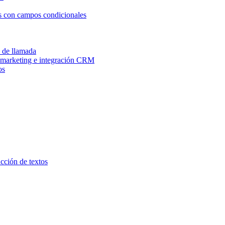
os con campos condicionales
n de llamada
e marketing e integración CRM
os
ucción de textos