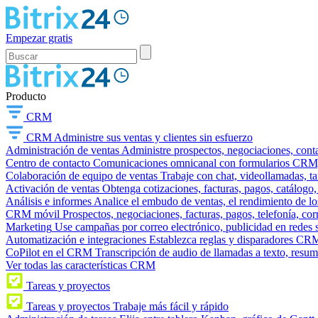
Empezar gratis
Producto
CRM
CRM
Administre sus ventas y clientes sin esfuerzo
Administración de ventas
Administre prospectos, negociaciones, conta
Centro de contacto
Comunicaciones omnicanal con formularios CRM, wi
Colaboración de equipo de ventas
Trabaje con chat, videollamadas, t
Activación de ventas
Obtenga cotizaciones, facturas, pagos, catálogo,
Análisis e informes
Analice el embudo de ventas, el rendimiento de los
CRM móvil
Prospectos, negociaciones, facturas, pagos, telefonía, cor
Marketing
Use campañas por correo electrónico, publicidad en redes 
Automatización e integraciones
Establezca reglas y disparadores CRM
CoPilot en el CRM
Transcripción de audio de llamadas a texto, resu
Ver todas las características CRM
Tareas y proyectos
Tareas y proyectos
Trabaje más fácil y rápido