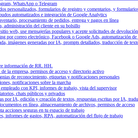
stagram, WhatsApp o Telegram
dos personalizados, formularios de registro y comentarios, y formulari
budos automatizados e integración de Google Analytics
nventario, procesamiento de pedidos, entrega y pagos en línea
, administración del cliente en su bolsillo
l sitio web, use mensajerías populares y acepte solicitudes de devolució
ing por correo electrónico, Facebook o Google Ads, automatización d
a, imágenes generadas por IA, prompts detallados, traducción de text
stre información de RR. HH.
 de la empresa, permisos de acceso y directorio activo
gnias de reconocimiento, etiquetas y notificaciones personales
iones, notificaciones sobre la marcha
 empleado con KPI, informes de trabajo, vista del supervisor
torios, chats públicos y privados
 por IA, edición y creación de textos, respuestas escritas por IA, trad
documentos en línea, almacenamiento de archivos, permisos de acceso
ta acciones seguras en tu espacio de trabajo
s, informes de gastos, RPA, automatización del flujo de trabajo