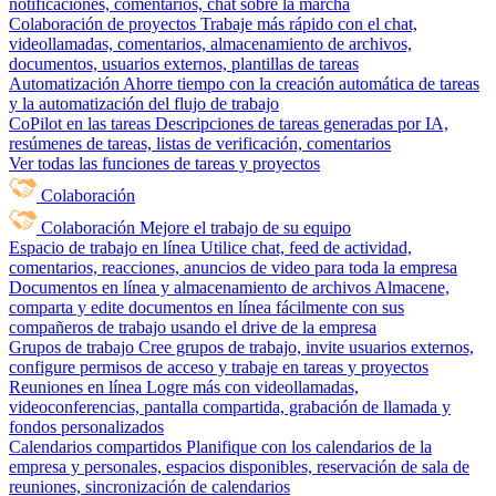
notificaciones, comentarios, chat sobre la marcha
Colaboración de proyectos
Trabaje más rápido con el chat,
videollamadas, comentarios, almacenamiento de archivos,
documentos, usuarios externos, plantillas de tareas
Automatización
Ahorre tiempo con la creación automática de tareas
y la automatización del flujo de trabajo
CoPilot en las tareas
Descripciones de tareas generadas por IA,
resúmenes de tareas, listas de verificación, comentarios
Ver todas las funciones de tareas y proyectos
Colaboración
Colaboración
Mejore el trabajo de su equipo
Espacio de trabajo en línea
Utilice chat, feed de actividad,
comentarios, reacciones, anuncios de video para toda la empresa
Documentos en línea y almacenamiento de archivos
Almacene,
comparta y edite documentos en línea fácilmente con sus
compañeros de trabajo usando el drive de la empresa
Grupos de trabajo
Cree grupos de trabajo, invite usuarios externos,
configure permisos de acceso y trabaje en tareas y proyectos
Reuniones en línea
Logre más con videollamadas,
videoconferencias, pantalla compartida, grabación de llamada y
fondos personalizados
Calendarios compartidos
Planifique con los calendarios de la
empresa y personales, espacios disponibles, reservación de sala de
reuniones, sincronización de calendarios