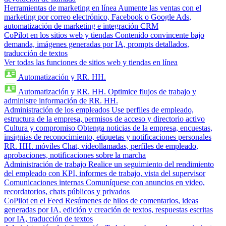
Herramientas de marketing en línea
Aumente las ventas con el
marketing por correo electrónico, Facebook o Google Ads,
automatización de marketing e integración CRM
CoPilot en los sitios web y tiendas
Contenido convincente bajo
demanda, imágenes generadas por IA, prompts detallados,
traducción de textos
Ver todas las funciones de sitios web y tiendas en línea
Automatización y RR. HH.
Automatización y RR. HH.
Optimice flujos de trabajo y
administre información de RR. HH.
Administración de los empleados
Use perfiles de empleado,
estructura de la empresa, permisos de acceso y directorio activo
Cultura y compromiso
Obtenga noticias de la empresa, encuestas,
insignias de reconocimiento, etiquetas y notificaciones personales
RR. HH. móviles
Chat, videollamadas, perfiles de empleado,
aprobaciones, notificaciones sobre la marcha
Administración de trabajo
Realice un seguimiento del rendimiento
del empleado con KPI, informes de trabajo, vista del supervisor
Comunicaciones internas
Comuníquese con anuncios en video,
recordatorios, chats públicos y privados
CoPilot en el Feed
Resúmenes de hilos de comentarios, ideas
generadas por IA, edición y creación de textos, respuestas escritas
por IA, traducción de textos