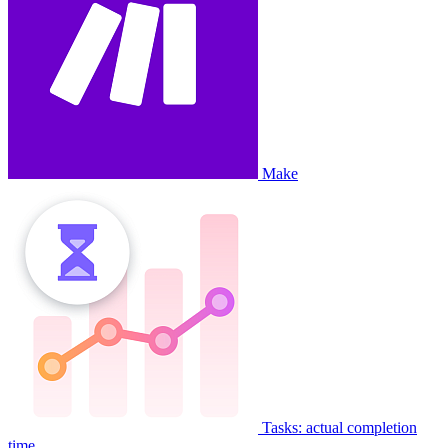
Make
Tasks: actual completion
time