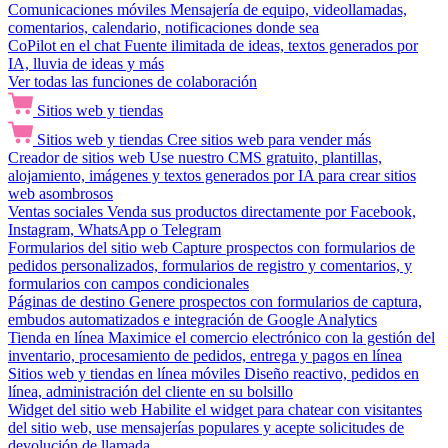
Comunicaciones móviles
Mensajería de equipo, videollamadas,
comentarios, calendario, notificaciones donde sea
CoPilot en el chat
Fuente ilimitada de ideas, textos generados por
IA, lluvia de ideas y más
Ver todas las funciones de colaboración
Sitios web y tiendas
Sitios web y tiendas
Cree sitios web para vender más
Creador de sitios web
Use nuestro CMS gratuito, plantillas,
alojamiento, imágenes y textos generados por IA para crear sitios
web asombrosos
Ventas sociales
Venda sus productos directamente por Facebook,
Instagram, WhatsApp o Telegram
Formularios del sitio web
Capture prospectos con formularios de
pedidos personalizados, formularios de registro y comentarios, y
formularios con campos condicionales
Páginas de destino
Genere prospectos con formularios de captura,
embudos automatizados e integración de Google Analytics
Tienda en línea
Maximice el comercio electrónico con la gestión del
inventario, procesamiento de pedidos, entrega y pagos en línea
Sitios web y tiendas en línea móviles
Diseño reactivo, pedidos en
línea, administración del cliente en su bolsillo
Widget del sitio web
Habilite el widget para chatear con visitantes
del sitio web, use mensajerías populares y acepte solicitudes de
devolución de llamada