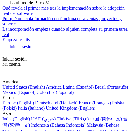
Lo último de Bitrix24
Qué revela el primer mes tras la implementación sobre la adopción
real del software
Por qué una sola formación no funciona para ventas, proyectos y
soporte
La incorporación empieza cuando alguien completa su primera tarea
real
Empezar gratis
Iniciar sesión
Iniciar sesión
Mi cuenta
la
America
United States (English)
América Latina (Español)
Brasil (Português)
México (Español)
Colombia (Español)
Europa
Europe (English)
Deutschland (Deutsch)
France (Français)
Polska
(Polski)
Italia (Italiano)
United Kingdom (English)
Asia
India (English)
UAE (عربي)
Türkiye (Türkçe)
中国 (简体中文)
台
灣 (繁體中文)
Indonesia (Bahasa Indonesia)
Malaysia (Bahasa