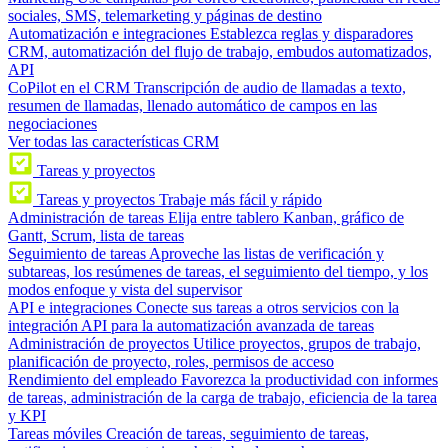
sociales, SMS, telemarketing y páginas de destino
Automatización e integraciones
Establezca reglas y disparadores
CRM, automatización del flujo de trabajo, embudos automatizados,
API
CoPilot en el CRM
Transcripción de audio de llamadas a texto,
resumen de llamadas, llenado automático de campos en las
negociaciones
Ver todas las características CRM
Tareas y proyectos
Tareas y proyectos
Trabaje más fácil y rápido
Administración de tareas
Elija entre tablero Kanban, gráfico de
Gantt, Scrum, lista de tareas
Seguimiento de tareas
Aproveche las listas de verificación y
subtareas, los resúmenes de tareas, el seguimiento del tiempo, y los
modos enfoque y vista del supervisor
API e integraciones
Conecte sus tareas a otros servicios con la
integración API para la automatización avanzada de tareas
Administración de proyectos
Utilice proyectos, grupos de trabajo,
planificación de proyecto, roles, permisos de acceso
Rendimiento del empleado
Favorezca la productividad con informes
de tareas, administración de la carga de trabajo, eficiencia de la tarea
y KPI
Tareas móviles
Creación de tareas, seguimiento de tareas,