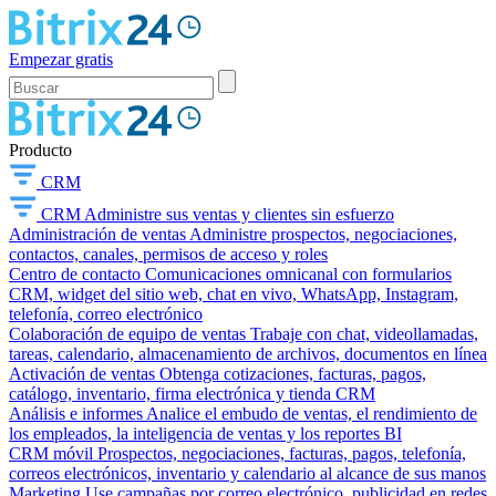
Empezar gratis
Producto
CRM
CRM
Administre sus ventas y clientes sin esfuerzo
Administración de ventas
Administre prospectos, negociaciones,
contactos, canales, permisos de acceso y roles
Centro de contacto
Comunicaciones omnicanal con formularios
CRM, widget del sitio web, chat en vivo, WhatsApp, Instagram,
telefonía, correo electrónico
Colaboración de equipo de ventas
Trabaje con chat, videollamadas,
tareas, calendario, almacenamiento de archivos, documentos en línea
Activación de ventas
Obtenga cotizaciones, facturas, pagos,
catálogo, inventario, firma electrónica y tienda CRM
Análisis e informes
Analice el embudo de ventas, el rendimiento de
los empleados, la inteligencia de ventas y los reportes BI
CRM móvil
Prospectos, negociaciones, facturas, pagos, telefonía,
correos electrónicos, inventario y calendario al alcance de sus manos
Marketing
Use campañas por correo electrónico, publicidad en redes