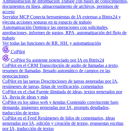
Administración de información
Trabaje con bases de conocimientos,
documentos en línea, almacenamiento de archivos, permisos de
acceso
Servidor MCP
Conecta herramientas de IA externas a Bitrix24 y
ejecuta acciones seguras en tu espacio de trabajo
Automatización
Optimice las operaciones con solicitudes,
aprobaciones, informes de gastos, RPA, automatización del flujo de
trabajo
Ver todas las funciones de RR. HH. y automatización
CoPilot
CoPilot
Su asistente potenciado por IA en Bitrix24
CoPilot en el CRM
Transcripción de audio de llamadas a texto,
resumen de llamadas, llenado automático de campos en las
negociaciones
CoPilot en las tareas
Descripciones de tareas generadas por IA,
resúmenes de tareas, listas de verificación, comentarios
CoPilot en el chat
Fuente ilimitada de ideas, textos generados por
IA, lluvia de ideas y más
CoPilot en los sitios web y tiendas
Contenido convincente bajo
demanda, imágenes generadas por IA, prompts detallados,
traducción de textos
CoPilot en el Feed
Resúmenes de hilos de comentarios, ideas
generadas por IA, edición y creación de textos, respuestas escritas
por IA, traducción de textos