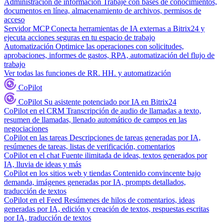
Administración de información
Trabaje con bases de conocimientos,
documentos en línea, almacenamiento de archivos, permisos de
acceso
Servidor MCP
Conecta herramientas de IA externas a Bitrix24 y
ejecuta acciones seguras en tu espacio de trabajo
Automatización
Optimice las operaciones con solicitudes,
aprobaciones, informes de gastos, RPA, automatización del flujo de
trabajo
Ver todas las funciones de RR. HH. y automatización
CoPilot
CoPilot
Su asistente potenciado por IA en Bitrix24
CoPilot en el CRM
Transcripción de audio de llamadas a texto,
resumen de llamadas, llenado automático de campos en las
negociaciones
CoPilot en las tareas
Descripciones de tareas generadas por IA,
resúmenes de tareas, listas de verificación, comentarios
CoPilot en el chat
Fuente ilimitada de ideas, textos generados por
IA, lluvia de ideas y más
CoPilot en los sitios web y tiendas
Contenido convincente bajo
demanda, imágenes generadas por IA, prompts detallados,
traducción de textos
CoPilot en el Feed
Resúmenes de hilos de comentarios, ideas
generadas por IA, edición y creación de textos, respuestas escritas
por IA, traducción de textos