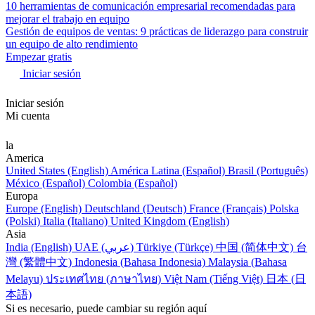
10 herramientas de comunicación empresarial recomendadas para
mejorar el trabajo en equipo
Gestión de equipos de ventas: 9 prácticas de liderazgo para construir
un equipo de alto rendimiento
Empezar gratis
Iniciar sesión
Iniciar sesión
Mi cuenta
la
America
United States (English)
América Latina (Español)
Brasil (Português)
México (Español)
Colombia (Español)
Europa
Europe (English)
Deutschland (Deutsch)
France (Français)
Polska
(Polski)
Italia (Italiano)
United Kingdom (English)
Asia
India (English)
UAE (عربي)
Türkiye (Türkçe)
中国 (简体中文)
台
灣 (繁體中文)
Indonesia (Bahasa Indonesia)
Malaysia (Bahasa
Melayu)
ประเทศไทย (ภาษาไทย)
Việt Nam (Tiếng Việt)
日本 (日
本語)
Si es necesario, puede cambiar su región aquí