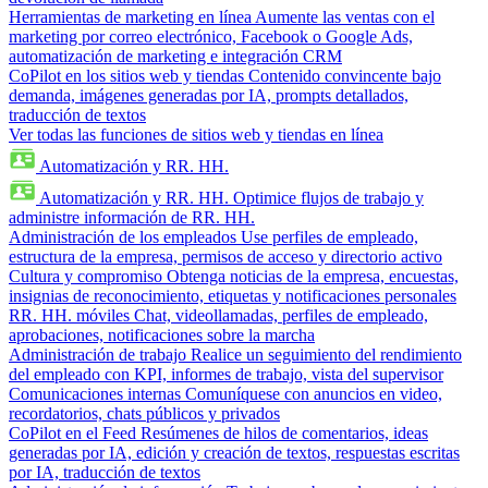
Herramientas de marketing en línea
Aumente las ventas con el
marketing por correo electrónico, Facebook o Google Ads,
automatización de marketing e integración CRM
CoPilot en los sitios web y tiendas
Contenido convincente bajo
demanda, imágenes generadas por IA, prompts detallados,
traducción de textos
Ver todas las funciones de sitios web y tiendas en línea
Automatización y RR. HH.
Automatización y RR. HH.
Optimice flujos de trabajo y
administre información de RR. HH.
Administración de los empleados
Use perfiles de empleado,
estructura de la empresa, permisos de acceso y directorio activo
Cultura y compromiso
Obtenga noticias de la empresa, encuestas,
insignias de reconocimiento, etiquetas y notificaciones personales
RR. HH. móviles
Chat, videollamadas, perfiles de empleado,
aprobaciones, notificaciones sobre la marcha
Administración de trabajo
Realice un seguimiento del rendimiento
del empleado con KPI, informes de trabajo, vista del supervisor
Comunicaciones internas
Comuníquese con anuncios en video,
recordatorios, chats públicos y privados
CoPilot en el Feed
Resúmenes de hilos de comentarios, ideas
generadas por IA, edición y creación de textos, respuestas escritas
por IA, traducción de textos