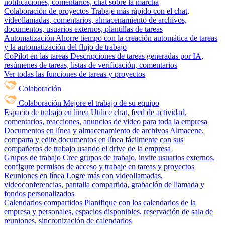
notificaciones, comentarios, chat sobre la marcha
Colaboración de proyectos
Trabaje más rápido con el chat,
videollamadas, comentarios, almacenamiento de archivos,
documentos, usuarios externos, plantillas de tareas
Automatización
Ahorre tiempo con la creación automática de tareas
y la automatización del flujo de trabajo
CoPilot en las tareas
Descripciones de tareas generadas por IA,
resúmenes de tareas, listas de verificación, comentarios
Ver todas las funciones de tareas y proyectos
Colaboración
Colaboración
Mejore el trabajo de su equipo
Espacio de trabajo en línea
Utilice chat, feed de actividad,
comentarios, reacciones, anuncios de video para toda la empresa
Documentos en línea y almacenamiento de archivos
Almacene,
comparta y edite documentos en línea fácilmente con sus
compañeros de trabajo usando el drive de la empresa
Grupos de trabajo
Cree grupos de trabajo, invite usuarios externos,
configure permisos de acceso y trabaje en tareas y proyectos
Reuniones en línea
Logre más con videollamadas,
videoconferencias, pantalla compartida, grabación de llamada y
fondos personalizados
Calendarios compartidos
Planifique con los calendarios de la
empresa y personales, espacios disponibles, reservación de sala de
reuniones, sincronización de calendarios