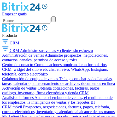
Empezar gratis
Producto
CRM
CRM
Administre sus ventas y clientes sin esfuerzo
Administración de ventas
Administre prospectos, negociaciones,
contactos, canales, permisos de acceso y roles
Centro de contacto
Comunicaciones omnicanal con formularios
CRM, widget del sitio web, chat en vivo, WhatsApp, Instagram,
telefonía, correo electrónico
Colaboración de equipo de ventas
Trabaje con chat, videollamadas,
tareas, calendario, almacenamiento de archivos, documentos en línea
Activación de ventas
Obtenga cotizaciones, facturas, pagos,
catálogo, inventario, firma electrónica y tienda CRM
Análisis e informes
Analice el embudo de ventas, el rendimiento de
los empleados, la inteligencia de ventas y los reportes BI
CRM móvil
Prospectos, negociaciones, facturas, pagos, telefonía,
correos electrónicos, inventario y calendario al alcance de sus manos
Marketing
Use campañas por correo electrónico, publicidad en redes