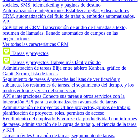
sociales, SMS, telemarketing y páginas de destino
Automatización e integraciones
Establezca reglas y disparadores
CRM, automatización del flujo de trabajo, embudos automatizados,
API
CoPilot en el CRM
Transcripción de audio de llamadas a texto,
resumen de llamadas, llenado automático de campos en las
negociaciones
Ver todas las características CRM
Tareas y proyectos
Tareas y proyectos
Trabaje más fácil y rápido
Administración de tareas
Elija entre tablero Kanban, gráfico de
Gantt, Scrum, lista de tareas
Seguimiento de tareas
Aproveche las listas de verificación y
subtareas, los resúmenes de tareas, el seguimiento del tiempo, y los
modos enfoque y vista del supervisor
API e integraciones
Conecte sus tareas a otros servicios con la
integración API para la automatización avanzada de tareas
Administración de proyectos
Utilice proyectos, grupos de trabajo,
planificación de proyecto, roles, permisos de acceso
Rendimiento del empleado
Favorezca la productividad con informes
de tareas, administración de la carga de trabajo, eficiencia de la tarea
y KPI
Tareas móviles
Creación de tareas, seguimiento de tareas,