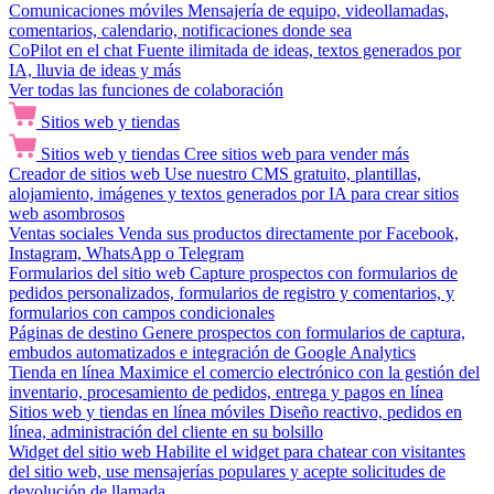
Comunicaciones móviles
Mensajería de equipo, videollamadas,
comentarios, calendario, notificaciones donde sea
CoPilot en el chat
Fuente ilimitada de ideas, textos generados por
IA, lluvia de ideas y más
Ver todas las funciones de colaboración
Sitios web y tiendas
Sitios web y tiendas
Cree sitios web para vender más
Creador de sitios web
Use nuestro CMS gratuito, plantillas,
alojamiento, imágenes y textos generados por IA para crear sitios
web asombrosos
Ventas sociales
Venda sus productos directamente por Facebook,
Instagram, WhatsApp o Telegram
Formularios del sitio web
Capture prospectos con formularios de
pedidos personalizados, formularios de registro y comentarios, y
formularios con campos condicionales
Páginas de destino
Genere prospectos con formularios de captura,
embudos automatizados e integración de Google Analytics
Tienda en línea
Maximice el comercio electrónico con la gestión del
inventario, procesamiento de pedidos, entrega y pagos en línea
Sitios web y tiendas en línea móviles
Diseño reactivo, pedidos en
línea, administración del cliente en su bolsillo
Widget del sitio web
Habilite el widget para chatear con visitantes
del sitio web, use mensajerías populares y acepte solicitudes de
devolución de llamada