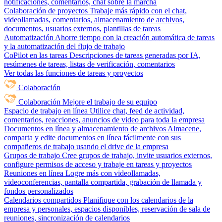
notificaciones, comentarios, chat sobre la marcha
Colaboración de proyectos
Trabaje más rápido con el chat,
videollamadas, comentarios, almacenamiento de archivos,
documentos, usuarios externos, plantillas de tareas
Automatización
Ahorre tiempo con la creación automática de tareas
y la automatización del flujo de trabajo
CoPilot en las tareas
Descripciones de tareas generadas por IA,
resúmenes de tareas, listas de verificación, comentarios
Ver todas las funciones de tareas y proyectos
Colaboración
Colaboración
Mejore el trabajo de su equipo
Espacio de trabajo en línea
Utilice chat, feed de actividad,
comentarios, reacciones, anuncios de video para toda la empresa
Documentos en línea y almacenamiento de archivos
Almacene,
comparta y edite documentos en línea fácilmente con sus
compañeros de trabajo usando el drive de la empresa
Grupos de trabajo
Cree grupos de trabajo, invite usuarios externos,
configure permisos de acceso y trabaje en tareas y proyectos
Reuniones en línea
Logre más con videollamadas,
videoconferencias, pantalla compartida, grabación de llamada y
fondos personalizados
Calendarios compartidos
Planifique con los calendarios de la
empresa y personales, espacios disponibles, reservación de sala de
reuniones, sincronización de calendarios