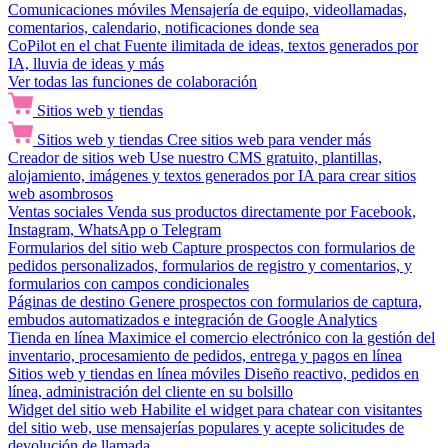
Comunicaciones móviles
Mensajería de equipo, videollamadas,
comentarios, calendario, notificaciones donde sea
CoPilot en el chat
Fuente ilimitada de ideas, textos generados por
IA, lluvia de ideas y más
Ver todas las funciones de colaboración
Sitios web y tiendas
Sitios web y tiendas
Cree sitios web para vender más
Creador de sitios web
Use nuestro CMS gratuito, plantillas,
alojamiento, imágenes y textos generados por IA para crear sitios
web asombrosos
Ventas sociales
Venda sus productos directamente por Facebook,
Instagram, WhatsApp o Telegram
Formularios del sitio web
Capture prospectos con formularios de
pedidos personalizados, formularios de registro y comentarios, y
formularios con campos condicionales
Páginas de destino
Genere prospectos con formularios de captura,
embudos automatizados e integración de Google Analytics
Tienda en línea
Maximice el comercio electrónico con la gestión del
inventario, procesamiento de pedidos, entrega y pagos en línea
Sitios web y tiendas en línea móviles
Diseño reactivo, pedidos en
línea, administración del cliente en su bolsillo
Widget del sitio web
Habilite el widget para chatear con visitantes
del sitio web, use mensajerías populares y acepte solicitudes de
devolución de llamada