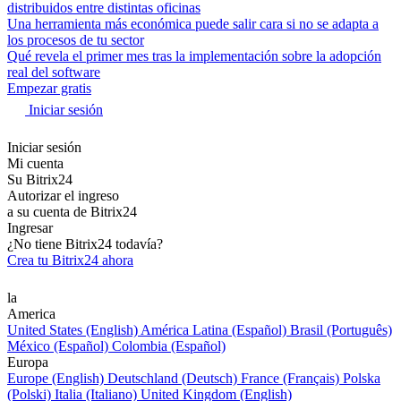
distribuidos entre distintas oficinas
Una herramienta más económica puede salir cara si no se adapta a
los procesos de tu sector
Qué revela el primer mes tras la implementación sobre la adopción
real del software
Empezar gratis
Iniciar sesión
Iniciar sesión
Mi cuenta
Su Bitrix24
Autorizar el ingreso
a su cuenta de Bitrix24
Ingresar
¿No tiene Bitrix24 todavía?
Crea tu Bitrix24 ahora
la
America
United States (English)
América Latina (Español)
Brasil (Português)
México (Español)
Colombia (Español)
Europa
Europe (English)
Deutschland (Deutsch)
France (Français)
Polska
(Polski)
Italia (Italiano)
United Kingdom (English)