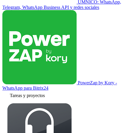
UMNICO: WhatsApp,
Telegram, WhatsApp Business API y redes sociales
PowerZap by Kory -
WhatsApp para Bitrix24
Tareas y proyectos