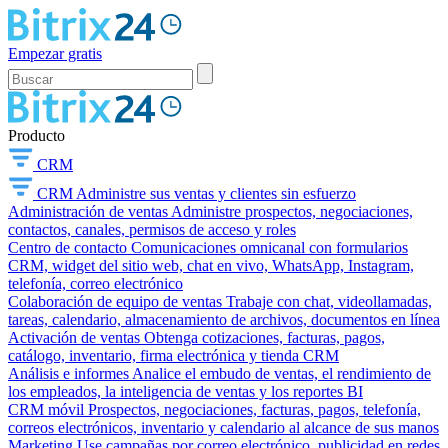
Empezar gratis
Producto
CRM
CRM
Administre sus ventas y clientes sin esfuerzo
Administración de ventas
Administre prospectos, negociaciones,
contactos, canales, permisos de acceso y roles
Centro de contacto
Comunicaciones omnicanal con formularios
CRM, widget del sitio web, chat en vivo, WhatsApp, Instagram,
telefonía, correo electrónico
Colaboración de equipo de ventas
Trabaje con chat, videollamadas,
tareas, calendario, almacenamiento de archivos, documentos en línea
Activación de ventas
Obtenga cotizaciones, facturas, pagos,
catálogo, inventario, firma electrónica y tienda CRM
Análisis e informes
Analice el embudo de ventas, el rendimiento de
los empleados, la inteligencia de ventas y los reportes BI
CRM móvil
Prospectos, negociaciones, facturas, pagos, telefonía,
correos electrónicos, inventario y calendario al alcance de sus manos
Marketing
Use campañas por correo electrónico, publicidad en redes