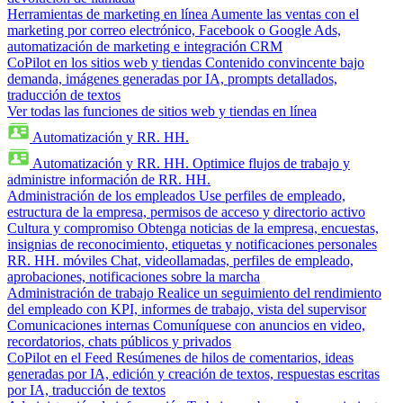
Herramientas de marketing en línea
Aumente las ventas con el
marketing por correo electrónico, Facebook o Google Ads,
automatización de marketing e integración CRM
CoPilot en los sitios web y tiendas
Contenido convincente bajo
demanda, imágenes generadas por IA, prompts detallados,
traducción de textos
Ver todas las funciones de sitios web y tiendas en línea
Automatización y RR. HH.
Automatización y RR. HH.
Optimice flujos de trabajo y
administre información de RR. HH.
Administración de los empleados
Use perfiles de empleado,
estructura de la empresa, permisos de acceso y directorio activo
Cultura y compromiso
Obtenga noticias de la empresa, encuestas,
insignias de reconocimiento, etiquetas y notificaciones personales
RR. HH. móviles
Chat, videollamadas, perfiles de empleado,
aprobaciones, notificaciones sobre la marcha
Administración de trabajo
Realice un seguimiento del rendimiento
del empleado con KPI, informes de trabajo, vista del supervisor
Comunicaciones internas
Comuníquese con anuncios en video,
recordatorios, chats públicos y privados
CoPilot en el Feed
Resúmenes de hilos de comentarios, ideas
generadas por IA, edición y creación de textos, respuestas escritas
por IA, traducción de textos