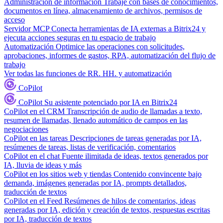
Administración de información
Trabaje con bases de conocimientos,
documentos en línea, almacenamiento de archivos, permisos de
acceso
Servidor MCP
Conecta herramientas de IA externas a Bitrix24 y
ejecuta acciones seguras en tu espacio de trabajo
Automatización
Optimice las operaciones con solicitudes,
aprobaciones, informes de gastos, RPA, automatización del flujo de
trabajo
Ver todas las funciones de RR. HH. y automatización
CoPilot
CoPilot
Su asistente potenciado por IA en Bitrix24
CoPilot en el CRM
Transcripción de audio de llamadas a texto,
resumen de llamadas, llenado automático de campos en las
negociaciones
CoPilot en las tareas
Descripciones de tareas generadas por IA,
resúmenes de tareas, listas de verificación, comentarios
CoPilot en el chat
Fuente ilimitada de ideas, textos generados por
IA, lluvia de ideas y más
CoPilot en los sitios web y tiendas
Contenido convincente bajo
demanda, imágenes generadas por IA, prompts detallados,
traducción de textos
CoPilot en el Feed
Resúmenes de hilos de comentarios, ideas
generadas por IA, edición y creación de textos, respuestas escritas
por IA, traducción de textos