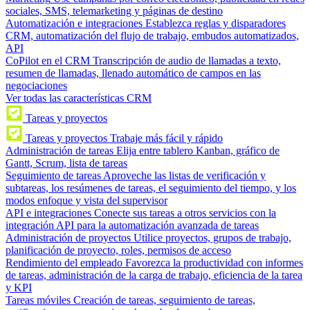
sociales, SMS, telemarketing y páginas de destino
Automatización e integraciones
Establezca reglas y disparadores
CRM, automatización del flujo de trabajo, embudos automatizados,
API
CoPilot en el CRM
Transcripción de audio de llamadas a texto,
resumen de llamadas, llenado automático de campos en las
negociaciones
Ver todas las características CRM
Tareas y proyectos
Tareas y proyectos
Trabaje más fácil y rápido
Administración de tareas
Elija entre tablero Kanban, gráfico de
Gantt, Scrum, lista de tareas
Seguimiento de tareas
Aproveche las listas de verificación y
subtareas, los resúmenes de tareas, el seguimiento del tiempo, y los
modos enfoque y vista del supervisor
API e integraciones
Conecte sus tareas a otros servicios con la
integración API para la automatización avanzada de tareas
Administración de proyectos
Utilice proyectos, grupos de trabajo,
planificación de proyecto, roles, permisos de acceso
Rendimiento del empleado
Favorezca la productividad con informes
de tareas, administración de la carga de trabajo, eficiencia de la tarea
y KPI
Tareas móviles
Creación de tareas, seguimiento de tareas,