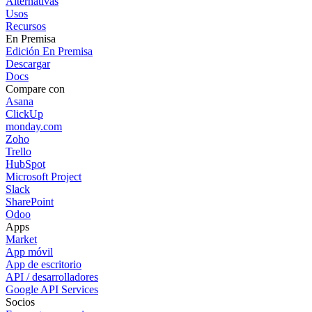
Alternativas
Usos
Recursos
En Premisa
Edición En Premisa
Descargar
Docs
Compare con
Asana
ClickUp
monday.com
Zoho
Trello
HubSpot
Microsoft Project
Slack
SharePoint
Odoo
Apps
Market
App móvil
App de escritorio
API / desarrolladores
Google API Services
Socios