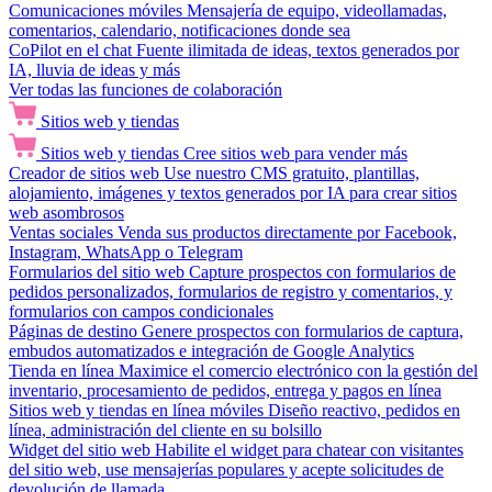
Comunicaciones móviles
Mensajería de equipo, videollamadas,
comentarios, calendario, notificaciones donde sea
CoPilot en el chat
Fuente ilimitada de ideas, textos generados por
IA, lluvia de ideas y más
Ver todas las funciones de colaboración
Sitios web y tiendas
Sitios web y tiendas
Cree sitios web para vender más
Creador de sitios web
Use nuestro CMS gratuito, plantillas,
alojamiento, imágenes y textos generados por IA para crear sitios
web asombrosos
Ventas sociales
Venda sus productos directamente por Facebook,
Instagram, WhatsApp o Telegram
Formularios del sitio web
Capture prospectos con formularios de
pedidos personalizados, formularios de registro y comentarios, y
formularios con campos condicionales
Páginas de destino
Genere prospectos con formularios de captura,
embudos automatizados e integración de Google Analytics
Tienda en línea
Maximice el comercio electrónico con la gestión del
inventario, procesamiento de pedidos, entrega y pagos en línea
Sitios web y tiendas en línea móviles
Diseño reactivo, pedidos en
línea, administración del cliente en su bolsillo
Widget del sitio web
Habilite el widget para chatear con visitantes
del sitio web, use mensajerías populares y acepte solicitudes de
devolución de llamada