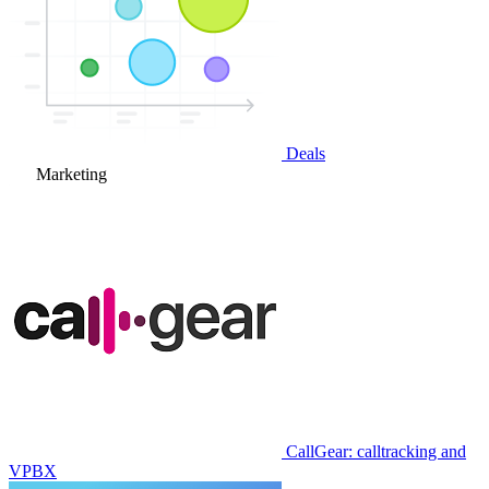
Deals
Marketing
CallGear: calltracking and
VPBX