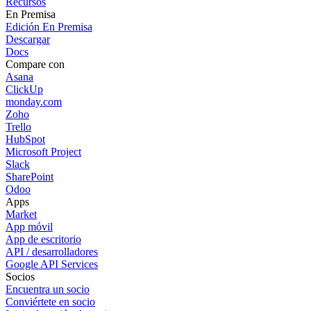
Recursos
En Premisa
Edición En Premisa
Descargar
Docs
Compare con
Asana
ClickUp
monday.com
Zoho
Trello
HubSpot
Microsoft Project
Slack
SharePoint
Odoo
Apps
Market
App móvil
App de escritorio
API / desarrolladores
Google API Services
Socios
Encuentra un socio
Conviértete en socio