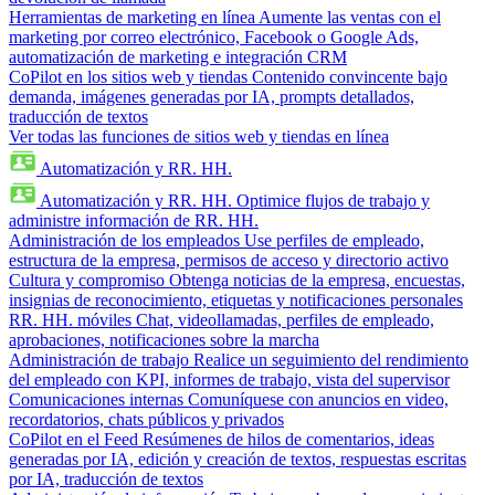
Herramientas de marketing en línea
Aumente las ventas con el
marketing por correo electrónico, Facebook o Google Ads,
automatización de marketing e integración CRM
CoPilot en los sitios web y tiendas
Contenido convincente bajo
demanda, imágenes generadas por IA, prompts detallados,
traducción de textos
Ver todas las funciones de sitios web y tiendas en línea
Automatización y RR. HH.
Automatización y RR. HH.
Optimice flujos de trabajo y
administre información de RR. HH.
Administración de los empleados
Use perfiles de empleado,
estructura de la empresa, permisos de acceso y directorio activo
Cultura y compromiso
Obtenga noticias de la empresa, encuestas,
insignias de reconocimiento, etiquetas y notificaciones personales
RR. HH. móviles
Chat, videollamadas, perfiles de empleado,
aprobaciones, notificaciones sobre la marcha
Administración de trabajo
Realice un seguimiento del rendimiento
del empleado con KPI, informes de trabajo, vista del supervisor
Comunicaciones internas
Comuníquese con anuncios en video,
recordatorios, chats públicos y privados
CoPilot en el Feed
Resúmenes de hilos de comentarios, ideas
generadas por IA, edición y creación de textos, respuestas escritas
por IA, traducción de textos