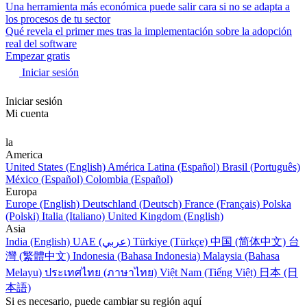
Una herramienta más económica puede salir cara si no se adapta a
los procesos de tu sector
Qué revela el primer mes tras la implementación sobre la adopción
real del software
Empezar gratis
Iniciar sesión
Iniciar sesión
Mi cuenta
la
America
United States (English)
América Latina (Español)
Brasil (Português)
México (Español)
Colombia (Español)
Europa
Europe (English)
Deutschland (Deutsch)
France (Français)
Polska
(Polski)
Italia (Italiano)
United Kingdom (English)
Asia
India (English)
UAE (عربي)
Türkiye (Türkçe)
中国 (简体中文)
台
灣 (繁體中文)
Indonesia (Bahasa Indonesia)
Malaysia (Bahasa
Melayu)
ประเทศไทย (ภาษาไทย)
Việt Nam (Tiếng Việt)
日本 (日
本語)
Si es necesario, puede cambiar su región aquí