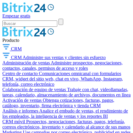
Empezar gratis
Producto
CRM
CRM
Administre sus ventas y clientes sin esfuerzo
Administración de ventas
Administre prospectos, negociaciones,
contactos, canales, permisos de acceso y roles
Centro de contacto
Comunicaciones omnicanal con formularios
CRM, widget del sitio web, chat en vivo, WhatsApp, Instagram,
telefonía, correo electrónico
Colaboración de equipo de ventas
Trabaje con chat, videollamadas,
tareas, calendario, almacenamiento de archivos, documentos en línea
Activación de ventas
Obtenga cotizaciones, facturas, pagos,
catálogo, inventario, firma electrónica y tienda CRM
Análisis e informes
Analice el embudo de ventas, el rendimiento de
los empleados, la inteligencia de ventas y los reportes BI
CRM móvil
Prospectos, negociaciones, facturas, pagos, telefonía,
correos electrónicos, inventario y calendario al alcance de sus manos
Marketing
Use campañas por correo electrónico, publicidad en redes