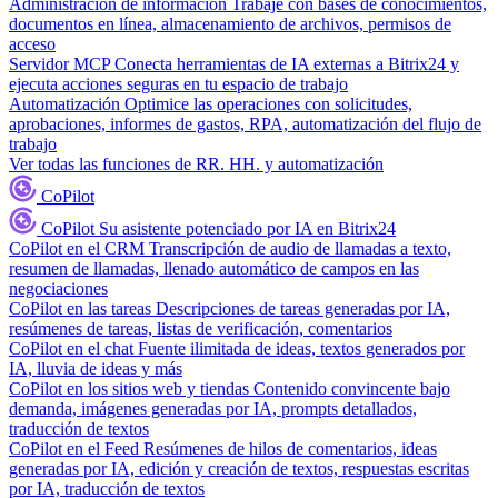
Administración de información
Trabaje con bases de conocimientos,
documentos en línea, almacenamiento de archivos, permisos de
acceso
Servidor MCP
Conecta herramientas de IA externas a Bitrix24 y
ejecuta acciones seguras en tu espacio de trabajo
Automatización
Optimice las operaciones con solicitudes,
aprobaciones, informes de gastos, RPA, automatización del flujo de
trabajo
Ver todas las funciones de RR. HH. y automatización
CoPilot
CoPilot
Su asistente potenciado por IA en Bitrix24
CoPilot en el CRM
Transcripción de audio de llamadas a texto,
resumen de llamadas, llenado automático de campos en las
negociaciones
CoPilot en las tareas
Descripciones de tareas generadas por IA,
resúmenes de tareas, listas de verificación, comentarios
CoPilot en el chat
Fuente ilimitada de ideas, textos generados por
IA, lluvia de ideas y más
CoPilot en los sitios web y tiendas
Contenido convincente bajo
demanda, imágenes generadas por IA, prompts detallados,
traducción de textos
CoPilot en el Feed
Resúmenes de hilos de comentarios, ideas
generadas por IA, edición y creación de textos, respuestas escritas
por IA, traducción de textos