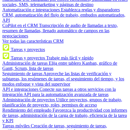
sociales, SMS, telemarketing y páginas de destino
Automatización e integraciones
Establezca reglas y disparadores
CRM, automatización del flujo de trabajo, embudos automatizados,
API
CoPilot en el CRM
Transcripción de audio de llamadas a texto,
resumen de llamadas, llenado automático de campos en las
negociaciones
Ver todas las características CRM
Tareas y proyectos
Tareas y proyectos
Trabaje más fácil y rápido
Administración de tareas
Elija entre tablero Kanban, gráfico de
Gantt, Scrum, lista de tareas
Seguimiento de tareas
Aproveche las listas de verificación y
subtareas, los resúmenes de tareas, el seguimiento del tiempo, y los
modos enfoque y vista del supervisor
API e integraciones
Conecte sus tareas a otros servicios con la
integración API para la automatización avanzada de tareas
Administración de proyectos
Utilice proyectos, grupos de trabajo,
planificación de proyecto, roles, permisos de acceso
Rendimiento del empleado
Favorezca la productividad con informes
de tareas, administración de la carga de trabajo, eficiencia de la tarea
y KPI
Tareas móviles
Creación de tareas, seguimiento de tareas,