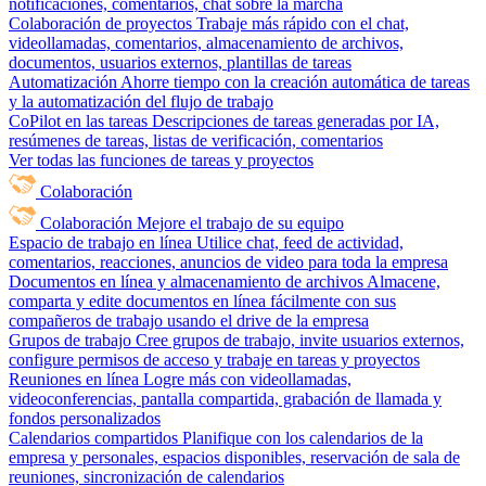
notificaciones, comentarios, chat sobre la marcha
Colaboración de proyectos
Trabaje más rápido con el chat,
videollamadas, comentarios, almacenamiento de archivos,
documentos, usuarios externos, plantillas de tareas
Automatización
Ahorre tiempo con la creación automática de tareas
y la automatización del flujo de trabajo
CoPilot en las tareas
Descripciones de tareas generadas por IA,
resúmenes de tareas, listas de verificación, comentarios
Ver todas las funciones de tareas y proyectos
Colaboración
Colaboración
Mejore el trabajo de su equipo
Espacio de trabajo en línea
Utilice chat, feed de actividad,
comentarios, reacciones, anuncios de video para toda la empresa
Documentos en línea y almacenamiento de archivos
Almacene,
comparta y edite documentos en línea fácilmente con sus
compañeros de trabajo usando el drive de la empresa
Grupos de trabajo
Cree grupos de trabajo, invite usuarios externos,
configure permisos de acceso y trabaje en tareas y proyectos
Reuniones en línea
Logre más con videollamadas,
videoconferencias, pantalla compartida, grabación de llamada y
fondos personalizados
Calendarios compartidos
Planifique con los calendarios de la
empresa y personales, espacios disponibles, reservación de sala de
reuniones, sincronización de calendarios