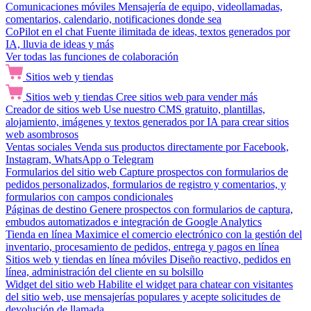
Comunicaciones móviles
Mensajería de equipo, videollamadas,
comentarios, calendario, notificaciones donde sea
CoPilot en el chat
Fuente ilimitada de ideas, textos generados por
IA, lluvia de ideas y más
Ver todas las funciones de colaboración
Sitios web y tiendas
Sitios web y tiendas
Cree sitios web para vender más
Creador de sitios web
Use nuestro CMS gratuito, plantillas,
alojamiento, imágenes y textos generados por IA para crear sitios
web asombrosos
Ventas sociales
Venda sus productos directamente por Facebook,
Instagram, WhatsApp o Telegram
Formularios del sitio web
Capture prospectos con formularios de
pedidos personalizados, formularios de registro y comentarios, y
formularios con campos condicionales
Páginas de destino
Genere prospectos con formularios de captura,
embudos automatizados e integración de Google Analytics
Tienda en línea
Maximice el comercio electrónico con la gestión del
inventario, procesamiento de pedidos, entrega y pagos en línea
Sitios web y tiendas en línea móviles
Diseño reactivo, pedidos en
línea, administración del cliente en su bolsillo
Widget del sitio web
Habilite el widget para chatear con visitantes
del sitio web, use mensajerías populares y acepte solicitudes de
devolución de llamada