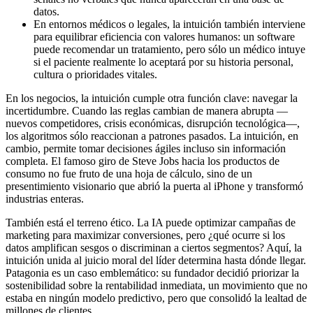
datos.
En entornos médicos o legales, la intuición también interviene
para equilibrar eficiencia con valores humanos: un software
puede recomendar un tratamiento, pero sólo un médico intuye
si el paciente realmente lo aceptará por su historia personal,
cultura o prioridades vitales.
En los negocios, la intuición cumple otra función clave: navegar la
incertidumbre. Cuando las reglas cambian de manera abrupta —
nuevos competidores, crisis económicas, disrupción tecnológica—,
los algoritmos sólo reaccionan a patrones pasados. La intuición, en
cambio, permite tomar decisiones ágiles incluso sin información
completa. El famoso giro de Steve Jobs hacia los productos de
consumo no fue fruto de una hoja de cálculo, sino de un
presentimiento visionario que abrió la puerta al iPhone y transformó
industrias enteras.
También está el terreno ético. La IA puede optimizar campañas de
marketing para maximizar conversiones, pero ¿qué ocurre si los
datos amplifican sesgos o discriminan a ciertos segmentos? Aquí, la
intuición unida al juicio moral del líder determina hasta dónde llegar.
Patagonia es un caso emblemático: su fundador decidió priorizar la
sostenibilidad sobre la rentabilidad inmediata, un movimiento que no
estaba en ningún modelo predictivo, pero que consolidó la lealtad de
millones de clientes.