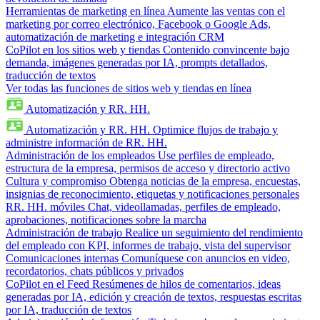
Herramientas de marketing en línea
Aumente las ventas con el
marketing por correo electrónico, Facebook o Google Ads,
automatización de marketing e integración CRM
CoPilot en los sitios web y tiendas
Contenido convincente bajo
demanda, imágenes generadas por IA, prompts detallados,
traducción de textos
Ver todas las funciones de sitios web y tiendas en línea
Automatización y RR. HH.
Automatización y RR. HH.
Optimice flujos de trabajo y
administre información de RR. HH.
Administración de los empleados
Use perfiles de empleado,
estructura de la empresa, permisos de acceso y directorio activo
Cultura y compromiso
Obtenga noticias de la empresa, encuestas,
insignias de reconocimiento, etiquetas y notificaciones personales
RR. HH. móviles
Chat, videollamadas, perfiles de empleado,
aprobaciones, notificaciones sobre la marcha
Administración de trabajo
Realice un seguimiento del rendimiento
del empleado con KPI, informes de trabajo, vista del supervisor
Comunicaciones internas
Comuníquese con anuncios en video,
recordatorios, chats públicos y privados
CoPilot en el Feed
Resúmenes de hilos de comentarios, ideas
generadas por IA, edición y creación de textos, respuestas escritas
por IA, traducción de textos