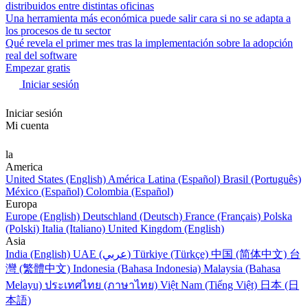
distribuidos entre distintas oficinas
Una herramienta más económica puede salir cara si no se adapta a
los procesos de tu sector
Qué revela el primer mes tras la implementación sobre la adopción
real del software
Empezar gratis
Iniciar sesión
Iniciar sesión
Mi cuenta
la
America
United States (English)
América Latina (Español)
Brasil (Português)
México (Español)
Colombia (Español)
Europa
Europe (English)
Deutschland (Deutsch)
France (Français)
Polska
(Polski)
Italia (Italiano)
United Kingdom (English)
Asia
India (English)
UAE (عربي)
Türkiye (Türkçe)
中国 (简体中文)
台
灣 (繁體中文)
Indonesia (Bahasa Indonesia)
Malaysia (Bahasa
Melayu)
ประเทศไทย (ภาษาไทย)
Việt Nam (Tiếng Việt)
日本 (日
本語)