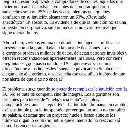
Según un estudio aplicado a compradores de coches, aquellos que
hicieron un análisis exhaustivo antes de comprar quedaron
satisfechos solo un 25% de las veces, mientras que quienes
confiaron en su intuición alcanzaron un 60%. ¿Resultado
anecdótico? En absoluto. Es evidencia de que la intuición no es una
superstición corporativa, sino un mecanismo evolutivo real que
sigue operando hoy.
Ahora bien, vivimos en una era donde la inteligencia artificial se
presenta como la gran aliada en la toma de decisiones. Los
algoritmos procesan millones de datos, detectan patrones invisibles y
ofrecen recomendaciones aparentemente infalibles. Pero conviene
preguntarse: ¿qué pasa cuando la IA sugiere avanzar en una
dirección que a los líderes les “suena” equivocada? ¿Se obedece
ciegamente al algoritmo, o se escucha ese cosquilleo incómodo que
nos alerta de que algo no encaja?
El problema surge cuando
se pretende reemplazar la intuición con la
IA
. No se trata de competir, sino de integrar. Los algoritmos son
brillantes para tareas de “inteligencia lenta”: cálculos,
comparaciones, análisis repetitivos. La intuición humana, en cambio,
es insustituible para lo inesperado: prever que un socio no cumplirá
su palabra, detectar que un proyecto huele a fiasco aunque los
números digan lo contrario, intuir que el mercado no reaccionará
como las encuestas sugieren.