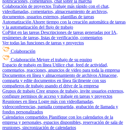
notificaciones, comentarios, chat sobre la marcha
Colaboración de proyectos
Trabaje más rápido con el chat,
videollamadas, comentarios, almacenamiento de archivos,
documentos, usuarios externos, plantillas de tareas
Automatización
Ahorre tiempo con la creación automática de tareas
y la automatización del flujo de trabajo
CoPilot en las tareas
Descripciones de tareas generadas por IA,
resúmenes de tareas, listas de verificación, comentarios
Ver todas las funciones de tareas y proyectos
Colaboración
Colaboración
Mejore el trabajo de su equipo
Espacio de trabajo en línea
Utilice chat, feed de actividad,
comentarios, reacciones, anuncios de video para toda la empresa
Documentos en línea y almacenamiento de archivos
Almacene,
comparta y edite documentos en línea fácilmente con sus
compañeros de trabajo usando el drive de la empresa
Grupos de trabajo
Cree grupos de trabajo, invite usuarios externos,
configure permisos de acceso y trabaje en tareas y proyectos
Reuniones en línea
Logre más con videollamadas,
videoconferencias, pantalla compartida, grabación de llamada y
fondos personalizados
Calendarios compartidos
Planifique con los calendarios de la
empresa y personales, espacios disponibles, reservación de sala de
reuniones, sincronización de calendarios