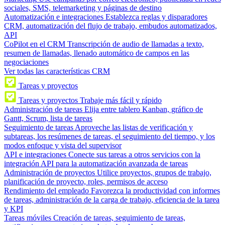
sociales, SMS, telemarketing y páginas de destino
Automatización e integraciones
Establezca reglas y disparadores
CRM, automatización del flujo de trabajo, embudos automatizados,
API
CoPilot en el CRM
Transcripción de audio de llamadas a texto,
resumen de llamadas, llenado automático de campos en las
negociaciones
Ver todas las características CRM
Tareas y proyectos
Tareas y proyectos
Trabaje más fácil y rápido
Administración de tareas
Elija entre tablero Kanban, gráfico de
Gantt, Scrum, lista de tareas
Seguimiento de tareas
Aproveche las listas de verificación y
subtareas, los resúmenes de tareas, el seguimiento del tiempo, y los
modos enfoque y vista del supervisor
API e integraciones
Conecte sus tareas a otros servicios con la
integración API para la automatización avanzada de tareas
Administración de proyectos
Utilice proyectos, grupos de trabajo,
planificación de proyecto, roles, permisos de acceso
Rendimiento del empleado
Favorezca la productividad con informes
de tareas, administración de la carga de trabajo, eficiencia de la tarea
y KPI
Tareas móviles
Creación de tareas, seguimiento de tareas,