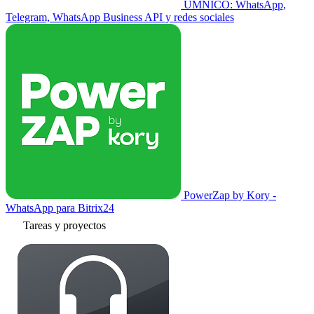
UMNICO: WhatsApp,
Telegram, WhatsApp Business API y redes sociales
PowerZap by Kory -
WhatsApp para Bitrix24
Tareas y proyectos