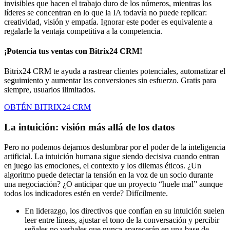
invisibles que hacen el trabajo duro de los números, mientras los
líderes se concentran en lo que la IA todavía no puede replicar:
creatividad, visión y empatía. Ignorar este poder es equivalente a
regalarle la ventaja competitiva a la competencia.
¡Potencia tus ventas con Bitrix24 CRM!
Bitrix24 CRM te ayuda a rastrear clientes potenciales, automatizar el
seguimiento y aumentar las conversiones sin esfuerzo. Gratis para
siempre, usuarios ilimitados.
OBTÉN BITRIX24 CRM
La intuición: visión más allá de los datos
Pero no podemos dejarnos deslumbrar por el poder de la inteligencia
artificial. La intuición humana sigue siendo decisiva cuando entran
en juego las emociones, el contexto y los dilemas éticos. ¿Un
algoritmo puede detectar la tensión en la voz de un socio durante
una negociación? ¿O anticipar que un proyecto “huele mal” aunque
todos los indicadores estén en verde? Difícilmente.
En liderazgo, los directivos que confían en su intuición suelen
leer entre líneas, ajustar el tono de la conversación y percibir
señales no verbales que nunca aparecerán en una base de