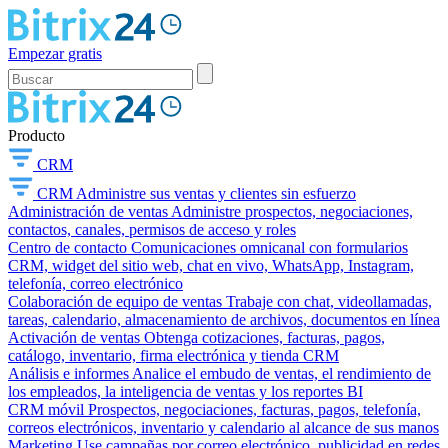
Empezar gratis
Producto
CRM
CRM
Administre sus ventas y clientes sin esfuerzo
Administración de ventas
Administre prospectos, negociaciones,
contactos, canales, permisos de acceso y roles
Centro de contacto
Comunicaciones omnicanal con formularios
CRM, widget del sitio web, chat en vivo, WhatsApp, Instagram,
telefonía, correo electrónico
Colaboración de equipo de ventas
Trabaje con chat, videollamadas,
tareas, calendario, almacenamiento de archivos, documentos en línea
Activación de ventas
Obtenga cotizaciones, facturas, pagos,
catálogo, inventario, firma electrónica y tienda CRM
Análisis e informes
Analice el embudo de ventas, el rendimiento de
los empleados, la inteligencia de ventas y los reportes BI
CRM móvil
Prospectos, negociaciones, facturas, pagos, telefonía,
correos electrónicos, inventario y calendario al alcance de sus manos
Marketing
Use campañas por correo electrónico, publicidad en redes