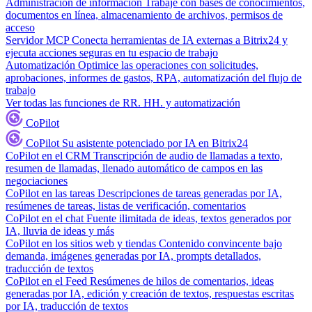
Administración de información
Trabaje con bases de conocimientos,
documentos en línea, almacenamiento de archivos, permisos de
acceso
Servidor MCP
Conecta herramientas de IA externas a Bitrix24 y
ejecuta acciones seguras en tu espacio de trabajo
Automatización
Optimice las operaciones con solicitudes,
aprobaciones, informes de gastos, RPA, automatización del flujo de
trabajo
Ver todas las funciones de RR. HH. y automatización
CoPilot
CoPilot
Su asistente potenciado por IA en Bitrix24
CoPilot en el CRM
Transcripción de audio de llamadas a texto,
resumen de llamadas, llenado automático de campos en las
negociaciones
CoPilot en las tareas
Descripciones de tareas generadas por IA,
resúmenes de tareas, listas de verificación, comentarios
CoPilot en el chat
Fuente ilimitada de ideas, textos generados por
IA, lluvia de ideas y más
CoPilot en los sitios web y tiendas
Contenido convincente bajo
demanda, imágenes generadas por IA, prompts detallados,
traducción de textos
CoPilot en el Feed
Resúmenes de hilos de comentarios, ideas
generadas por IA, edición y creación de textos, respuestas escritas
por IA, traducción de textos