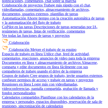
notificaciones, comentarios, chat sobre la marcha
Colaboración de proyectos
Trabaje más rápido con el chat,
videollamadas, comentarios, almacenamiento de archivos,
documentos, usuarios externos, plantillas de tareas
Automatización
Ahorre tiempo con la creación automática de tareas
y la automatización del flujo de trabajo
CoPilot en las tareas
Descripciones de tareas generadas por IA,
resúmenes de tareas, listas de verificación, comentarios
Ver todas las funciones de tareas y proyectos
Colaboración
Colaboración
Mejore el trabajo de su equipo
Espacio de trabajo en línea
Utilice chat, feed de actividad,
comentarios, reacciones, anuncios de video para toda la empresa
Documentos en línea y almacenamiento de archivos
Almacene,
comparta y edite documentos en línea fácilmente con sus
compañeros de trabajo usando el drive de la empresa
Grupos de trabajo
Cree grupos de trabajo, invite usuarios externos,
configure permisos de acceso y trabaje en tareas y proyectos
Reuniones en línea
Logre más con videollamadas,
videoconferencias, pantalla compartida, grabación de llamada y
fondos personalizados
Calendarios compartidos
Planifique con los calendarios de la
empresa y personales, espacios disponibles, reservación de sala de
reuniones, sincronización de calendarios