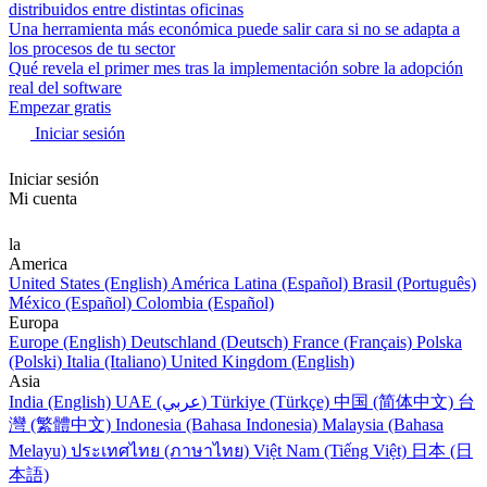
distribuidos entre distintas oficinas
Una herramienta más económica puede salir cara si no se adapta a
los procesos de tu sector
Qué revela el primer mes tras la implementación sobre la adopción
real del software
Empezar gratis
Iniciar sesión
Iniciar sesión
Mi cuenta
la
America
United States (English)
América Latina (Español)
Brasil (Português)
México (Español)
Colombia (Español)
Europa
Europe (English)
Deutschland (Deutsch)
France (Français)
Polska
(Polski)
Italia (Italiano)
United Kingdom (English)
Asia
India (English)
UAE (عربي)
Türkiye (Türkçe)
中国 (简体中文)
台
灣 (繁體中文)
Indonesia (Bahasa Indonesia)
Malaysia (Bahasa
Melayu)
ประเทศไทย (ภาษาไทย)
Việt Nam (Tiếng Việt)
日本 (日
本語)