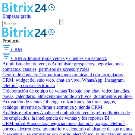
Empezar gratis
Producto
CRM
CRM
Administre sus ventas y clientes sin esfuerzo
Administración de ventas
Administre prospectos, negociaciones,
contactos, canales, permisos de acceso y roles
Centro de contacto
Comunicaciones omnicanal con formularios
CRM, widget del sitio web, chat en vivo, WhatsApp, Instagram,
telefonía, correo electrónico
Colaboración de equipo de ventas
Trabaje con chat, videollamadas,
tareas, calendario, almacenamiento de archivos, documentos en línea
Activación de ventas
Obtenga cotizaciones, facturas, pagos,
catálogo, inventario, firma electrónica y tienda CRM
Análisis e informes
Analice el embudo de ventas, el rendimiento de
los empleados, la inteligencia de ventas y los reportes BI
CRM móvil
Prospectos, negociaciones, facturas, pagos, telefonía,
correos electrónicos, inventario y calendario al alcance de sus manos
Marketing
Use campañas por correo electrónico, publicidad en redes