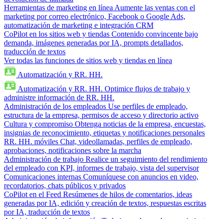
Herramientas de marketing en línea
Aumente las ventas con el
marketing por correo electrónico, Facebook o Google Ads,
automatización de marketing e integración CRM
CoPilot en los sitios web y tiendas
Contenido convincente bajo
demanda, imágenes generadas por IA, prompts detallados,
traducción de textos
Ver todas las funciones de sitios web y tiendas en línea
Automatización y RR. HH.
Automatización y RR. HH.
Optimice flujos de trabajo y
administre información de RR. HH.
Administración de los empleados
Use perfiles de empleado,
estructura de la empresa, permisos de acceso y directorio activo
Cultura y compromiso
Obtenga noticias de la empresa, encuestas,
insignias de reconocimiento, etiquetas y notificaciones personales
RR. HH. móviles
Chat, videollamadas, perfiles de empleado,
aprobaciones, notificaciones sobre la marcha
Administración de trabajo
Realice un seguimiento del rendimiento
del empleado con KPI, informes de trabajo, vista del supervisor
Comunicaciones internas
Comuníquese con anuncios en video,
recordatorios, chats públicos y privados
CoPilot en el Feed
Resúmenes de hilos de comentarios, ideas
generadas por IA, edición y creación de textos, respuestas escritas
por IA, traducción de textos