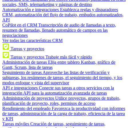
sociales, SMS, telemarketing y páginas de destino
Automatización e integraciones
Establezca reglas y disparadores
CRM, automatización del flujo de trabajo, embudos automatizados,
API
CoPilot en el CRM
Transcripción de audio de llamadas a texto,
resumen de llamadas, llenado automático de campos en las
negociaciones
Ver todas las características CRM
Tareas y proyectos
Tareas y proyectos
Trabaje más fácil y rápido
Administración de tareas
Elija entre tablero Kanban, gráfico de
Gantt, Scrum, lista de tareas
Seguimiento de tareas
Aproveche las listas de verificación y
subtareas, los resúmenes de tareas, el seguimiento del tiempo, y los
modos enfoque y vista del supervisor
API e integraciones
Conecte sus tareas a otros servicios con la
integración API para la automatización avanzada de tareas
Administración de proyectos
Utilice proyectos, grupos de trabajo,
planificación de proyecto, roles, permisos de acceso
Rendimiento del empleado
Favorezca la productividad con informes
de tareas, administración de la carga de trabajo, eficiencia de la tarea
y KPI
Tareas móviles
Creación de tareas, seguimiento de tareas,