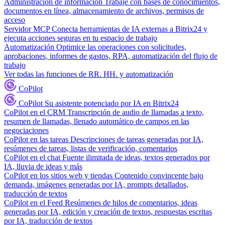
Administración de información
Trabaje con bases de conocimientos,
documentos en línea, almacenamiento de archivos, permisos de
acceso
Servidor MCP
Conecta herramientas de IA externas a Bitrix24 y
ejecuta acciones seguras en tu espacio de trabajo
Automatización
Optimice las operaciones con solicitudes,
aprobaciones, informes de gastos, RPA, automatización del flujo de
trabajo
Ver todas las funciones de RR. HH. y automatización
CoPilot
CoPilot
Su asistente potenciado por IA en Bitrix24
CoPilot en el CRM
Transcripción de audio de llamadas a texto,
resumen de llamadas, llenado automático de campos en las
negociaciones
CoPilot en las tareas
Descripciones de tareas generadas por IA,
resúmenes de tareas, listas de verificación, comentarios
CoPilot en el chat
Fuente ilimitada de ideas, textos generados por
IA, lluvia de ideas y más
CoPilot en los sitios web y tiendas
Contenido convincente bajo
demanda, imágenes generadas por IA, prompts detallados,
traducción de textos
CoPilot en el Feed
Resúmenes de hilos de comentarios, ideas
generadas por IA, edición y creación de textos, respuestas escritas
por IA, traducción de textos