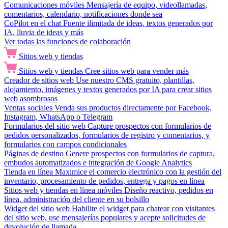
Comunicaciones móviles
Mensajería de equipo, videollamadas,
comentarios, calendario, notificaciones donde sea
CoPilot en el chat
Fuente ilimitada de ideas, textos generados por
IA, lluvia de ideas y más
Ver todas las funciones de colaboración
Sitios web y tiendas
Sitios web y tiendas
Cree sitios web para vender más
Creador de sitios web
Use nuestro CMS gratuito, plantillas,
alojamiento, imágenes y textos generados por IA para crear sitios
web asombrosos
Ventas sociales
Venda sus productos directamente por Facebook,
Instagram, WhatsApp o Telegram
Formularios del sitio web
Capture prospectos con formularios de
pedidos personalizados, formularios de registro y comentarios, y
formularios con campos condicionales
Páginas de destino
Genere prospectos con formularios de captura,
embudos automatizados e integración de Google Analytics
Tienda en línea
Maximice el comercio electrónico con la gestión del
inventario, procesamiento de pedidos, entrega y pagos en línea
Sitios web y tiendas en línea móviles
Diseño reactivo, pedidos en
línea, administración del cliente en su bolsillo
Widget del sitio web
Habilite el widget para chatear con visitantes
del sitio web, use mensajerías populares y acepte solicitudes de
devolución de llamada