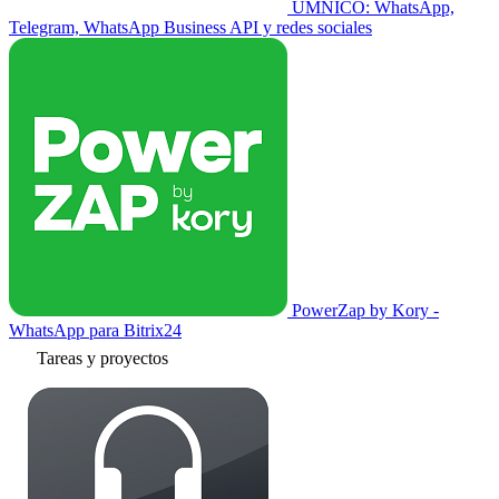
UMNICO: WhatsApp,
Telegram, WhatsApp Business API y redes sociales
PowerZap by Kory -
WhatsApp para Bitrix24
Tareas y proyectos