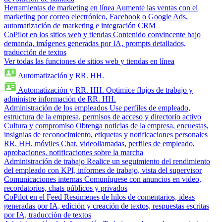
Herramientas de marketing en línea
Aumente las ventas con el
marketing por correo electrónico, Facebook o Google Ads,
automatización de marketing e integración CRM
CoPilot en los sitios web y tiendas
Contenido convincente bajo
demanda, imágenes generadas por IA, prompts detallados,
traducción de textos
Ver todas las funciones de sitios web y tiendas en línea
Automatización y RR. HH.
Automatización y RR. HH.
Optimice flujos de trabajo y
administre información de RR. HH.
Administración de los empleados
Use perfiles de empleado,
estructura de la empresa, permisos de acceso y directorio activo
Cultura y compromiso
Obtenga noticias de la empresa, encuestas,
insignias de reconocimiento, etiquetas y notificaciones personales
RR. HH. móviles
Chat, videollamadas, perfiles de empleado,
aprobaciones, notificaciones sobre la marcha
Administración de trabajo
Realice un seguimiento del rendimiento
del empleado con KPI, informes de trabajo, vista del supervisor
Comunicaciones internas
Comuníquese con anuncios en video,
recordatorios, chats públicos y privados
CoPilot en el Feed
Resúmenes de hilos de comentarios, ideas
generadas por IA, edición y creación de textos, respuestas escritas
por IA, traducción de textos