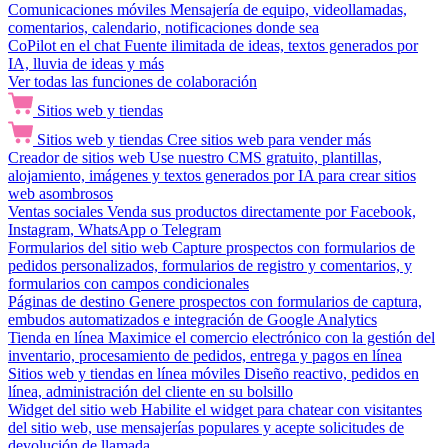
Comunicaciones móviles
Mensajería de equipo, videollamadas,
comentarios, calendario, notificaciones donde sea
CoPilot en el chat
Fuente ilimitada de ideas, textos generados por
IA, lluvia de ideas y más
Ver todas las funciones de colaboración
Sitios web y tiendas
Sitios web y tiendas
Cree sitios web para vender más
Creador de sitios web
Use nuestro CMS gratuito, plantillas,
alojamiento, imágenes y textos generados por IA para crear sitios
web asombrosos
Ventas sociales
Venda sus productos directamente por Facebook,
Instagram, WhatsApp o Telegram
Formularios del sitio web
Capture prospectos con formularios de
pedidos personalizados, formularios de registro y comentarios, y
formularios con campos condicionales
Páginas de destino
Genere prospectos con formularios de captura,
embudos automatizados e integración de Google Analytics
Tienda en línea
Maximice el comercio electrónico con la gestión del
inventario, procesamiento de pedidos, entrega y pagos en línea
Sitios web y tiendas en línea móviles
Diseño reactivo, pedidos en
línea, administración del cliente en su bolsillo
Widget del sitio web
Habilite el widget para chatear con visitantes
del sitio web, use mensajerías populares y acepte solicitudes de
devolución de llamada