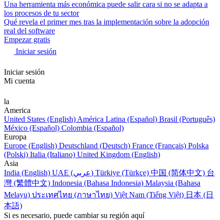
Una herramienta más económica puede salir cara si no se adapta a
los procesos de tu sector
Qué revela el primer mes tras la implementación sobre la adopción
real del software
Empezar gratis
Iniciar sesión
Iniciar sesión
Mi cuenta
la
America
United States (English)
América Latina (Español)
Brasil (Português)
México (Español)
Colombia (Español)
Europa
Europe (English)
Deutschland (Deutsch)
France (Français)
Polska
(Polski)
Italia (Italiano)
United Kingdom (English)
Asia
India (English)
UAE (عربي)
Türkiye (Türkçe)
中国 (简体中文)
台
灣 (繁體中文)
Indonesia (Bahasa Indonesia)
Malaysia (Bahasa
Melayu)
ประเทศไทย (ภาษาไทย)
Việt Nam (Tiếng Việt)
日本 (日
本語)
Si es necesario, puede cambiar su región aquí