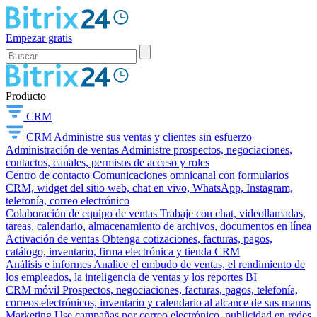
Empezar gratis
Producto
CRM
CRM
Administre sus ventas y clientes sin esfuerzo
Administración de ventas
Administre prospectos, negociaciones,
contactos, canales, permisos de acceso y roles
Centro de contacto
Comunicaciones omnicanal con formularios
CRM, widget del sitio web, chat en vivo, WhatsApp, Instagram,
telefonía, correo electrónico
Colaboración de equipo de ventas
Trabaje con chat, videollamadas,
tareas, calendario, almacenamiento de archivos, documentos en línea
Activación de ventas
Obtenga cotizaciones, facturas, pagos,
catálogo, inventario, firma electrónica y tienda CRM
Análisis e informes
Analice el embudo de ventas, el rendimiento de
los empleados, la inteligencia de ventas y los reportes BI
CRM móvil
Prospectos, negociaciones, facturas, pagos, telefonía,
correos electrónicos, inventario y calendario al alcance de sus manos
Marketing
Use campañas por correo electrónico, publicidad en redes