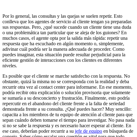
Por lo general, las consultas y las quejas se suelen repetir. Esto
conlleva que los agentes de servicio al cliente tengan ya preparadas
sus respuestas. Pero, ¿qué sucede cuando un cliente tiene una duda
o una problemática tan particular que se aleja de los guiones? En
muchos casos, el agente opta por la salida más rápida: repetir una
respuesta que ha escuchado en algún momento o, simplemente,
adivinar cuál podría ser la manera adecuada de proceder. Como
puedes imaginar, esta situación puede resultar perjudicial para la
eficiente gestión de interacciones con los clientes en diferentes
niveles.
Es posible que el cliente se marche satisfecho con la respuesta. No
obstante, quizá la misma no se corresponda con la realidad y deba
recurrir otra vez al contact center para informarse. En ese momento,
podría recibir otra explicación o solución provisoria que solamente
se sumaría a su desconcierto y frustración. Finalmente, esto podría
repercutir en el abandono del cliente frente a la falta de seriedad
demostrada frente a su consulta. ¿Qué puedes hacer? Muy sencillo:
capacita a los miembros de tu equipo de atención al cliente para que
sepan cuándo deben tomarse el tiempo para investigar. No pasa nada
si no se sabe la respuesta y es necesario hacer esperar al cliente. En
ese caso, deberían poder recurrir a su
jefe de equipo
en búsqueda de
consejo. Saber cómo escalar una cuestión es vital para que todo