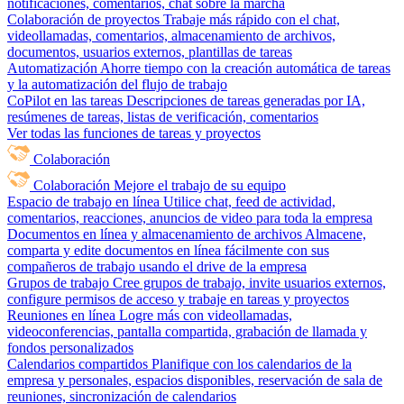
notificaciones, comentarios, chat sobre la marcha
Colaboración de proyectos
Trabaje más rápido con el chat,
videollamadas, comentarios, almacenamiento de archivos,
documentos, usuarios externos, plantillas de tareas
Automatización
Ahorre tiempo con la creación automática de tareas
y la automatización del flujo de trabajo
CoPilot en las tareas
Descripciones de tareas generadas por IA,
resúmenes de tareas, listas de verificación, comentarios
Ver todas las funciones de tareas y proyectos
Colaboración
Colaboración
Mejore el trabajo de su equipo
Espacio de trabajo en línea
Utilice chat, feed de actividad,
comentarios, reacciones, anuncios de video para toda la empresa
Documentos en línea y almacenamiento de archivos
Almacene,
comparta y edite documentos en línea fácilmente con sus
compañeros de trabajo usando el drive de la empresa
Grupos de trabajo
Cree grupos de trabajo, invite usuarios externos,
configure permisos de acceso y trabaje en tareas y proyectos
Reuniones en línea
Logre más con videollamadas,
videoconferencias, pantalla compartida, grabación de llamada y
fondos personalizados
Calendarios compartidos
Planifique con los calendarios de la
empresa y personales, espacios disponibles, reservación de sala de
reuniones, sincronización de calendarios