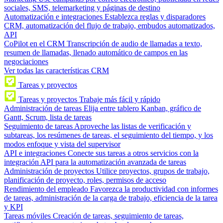
sociales, SMS, telemarketing y páginas de destino
Automatización e integraciones
Establezca reglas y disparadores
CRM, automatización del flujo de trabajo, embudos automatizados,
API
CoPilot en el CRM
Transcripción de audio de llamadas a texto,
resumen de llamadas, llenado automático de campos en las
negociaciones
Ver todas las características CRM
Tareas y proyectos
Tareas y proyectos
Trabaje más fácil y rápido
Administración de tareas
Elija entre tablero Kanban, gráfico de
Gantt, Scrum, lista de tareas
Seguimiento de tareas
Aproveche las listas de verificación y
subtareas, los resúmenes de tareas, el seguimiento del tiempo, y los
modos enfoque y vista del supervisor
API e integraciones
Conecte sus tareas a otros servicios con la
integración API para la automatización avanzada de tareas
Administración de proyectos
Utilice proyectos, grupos de trabajo,
planificación de proyecto, roles, permisos de acceso
Rendimiento del empleado
Favorezca la productividad con informes
de tareas, administración de la carga de trabajo, eficiencia de la tarea
y KPI
Tareas móviles
Creación de tareas, seguimiento de tareas,