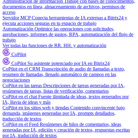
Administración de información
Trabaje con bases de conocimientos,
documentos en línea, almacenamiento de archivos, permisos de
acceso
Servidor MCP
Conecta herramientas de IA externas a Bitrix24 y
ejecuta acciones seguras en tu espacio de trabajo
Automatización
Optimice las operaciones con solicitudes,
aprobaciones, informes de gastos, RPA, automatización del flujo de
trabajo
Ver todas las funciones de RR. HH. y automatización
CoPilot
CoPilot
Su asistente potenciado por IA en Bitrix24
CoPilot en el CRM
Transcripción de audio de llamadas a texto,
resumen de llamadas, llenado automático de campos en las
negociaciones
CoPilot en las tareas
Descripciones de tareas generadas por IA,
resúmenes de tareas, listas de verificación, comentarios
CoPilot en el chat
Fuente ilimitada de ideas, textos generados por
IA, lluvia de ideas y más
CoPilot en los sitios web y tiendas
Contenido convincente bajo
demanda, imágenes generadas por IA, prompts detallados,
traducción de textos
CoPilot en el Feed
Resúmenes de hilos de comentarios, ideas
generadas por IA, edición y creación de textos, respuestas escritas
por IA, traducción de textos