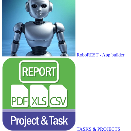
RoboREST - App builder
TASKS & PROJECTS