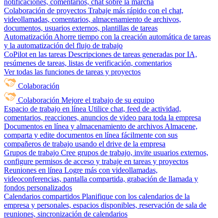
notificaciones, comentarios, chat sobre la marcha
Colaboración de proyectos
Trabaje más rápido con el chat,
videollamadas, comentarios, almacenamiento de archivos,
documentos, usuarios externos, plantillas de tareas
Automatización
Ahorre tiempo con la creación automática de tareas
y la automatización del flujo de trabajo
CoPilot en las tareas
Descripciones de tareas generadas por IA,
resúmenes de tareas, listas de verificación, comentarios
Ver todas las funciones de tareas y proyectos
Colaboración
Colaboración
Mejore el trabajo de su equipo
Espacio de trabajo en línea
Utilice chat, feed de actividad,
comentarios, reacciones, anuncios de video para toda la empresa
Documentos en línea y almacenamiento de archivos
Almacene,
comparta y edite documentos en línea fácilmente con sus
compañeros de trabajo usando el drive de la empresa
Grupos de trabajo
Cree grupos de trabajo, invite usuarios externos,
configure permisos de acceso y trabaje en tareas y proyectos
Reuniones en línea
Logre más con videollamadas,
videoconferencias, pantalla compartida, grabación de llamada y
fondos personalizados
Calendarios compartidos
Planifique con los calendarios de la
empresa y personales, espacios disponibles, reservación de sala de
reuniones, sincronización de calendarios