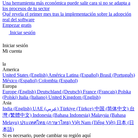
Una herramienta más económica puede salir cara si no se adapta a
los procesos de tu sector
Qué revela el primer mes tras la implementación sobre la adopción
real del software
Empezar gratis
Iniciar sesión
Iniciar sesión
Mi cuenta
la
America
United States (English)
América Latina (Español)
Brasil (Português)
México (Español)
Colombia (Español)
Europa
Europe (English)
Deutschland (Deutsch)
France (Français)
Polska
(Polski)
Italia (Italiano)
United Kingdom (English)
Asia
India (English)
UAE (عربي)
Türkiye (Türkçe)
中国 (简体中文)
台
灣 (繁體中文)
Indonesia (Bahasa Indonesia)
Malaysia (Bahasa
Melayu)
ประเทศไทย (ภาษาไทย)
Việt Nam (Tiếng Việt)
日本 (日
本語)
Si es necesario, puede cambiar su región aquí