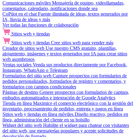
Comunicaciones móviles
Mensajería de equipo, videollamadas,
comentarios, calendario, notificaciones donde sea
CoPilot en el chat
Fuente ilimitada de ideas, textos generados por
IA, lluvia de ideas y más
Ver todas las funciones de colaboración
Sitios web y tiendas
Sitios web y tiendas
Cree sitios web para vender más
Creador de sitios web
Use nuestro CMS gratuito, plantillas,
alojamiento, imágenes y textos generados por IA para crear sitios
web asombrosos
Ventas sociales
Venda sus productos directamente por Facebook,
Instagram, WhatsApp o Telegram
Formularios del sitio web
Capture prospectos con formularios de
pedidos personalizados, formularios de registro y comentarios, y
formularios con campos condicionales
Páginas de destino
Genere prospectos con formularios de captura,
embudos automatizados e integración de Google Analytics
Tienda en línea
Maximice el comercio electrónico con la gestión del
inventario, procesamiento de pedidos, entrega y pagos en línea
Sitios web y tiendas en línea móviles
Diseño reactivo, pedidos en
línea, administración del cliente en su bolsillo
Widget del sitio web
Habilite el widget para chatear con visitantes
del sitio web, use mensajerías populares y acepte solicitudes de
devolución de llamada