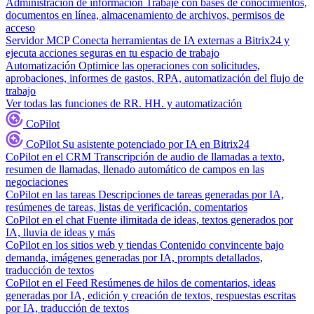
Administración de información
Trabaje con bases de conocimientos,
documentos en línea, almacenamiento de archivos, permisos de
acceso
Servidor MCP
Conecta herramientas de IA externas a Bitrix24 y
ejecuta acciones seguras en tu espacio de trabajo
Automatización
Optimice las operaciones con solicitudes,
aprobaciones, informes de gastos, RPA, automatización del flujo de
trabajo
Ver todas las funciones de RR. HH. y automatización
CoPilot
CoPilot
Su asistente potenciado por IA en Bitrix24
CoPilot en el CRM
Transcripción de audio de llamadas a texto,
resumen de llamadas, llenado automático de campos en las
negociaciones
CoPilot en las tareas
Descripciones de tareas generadas por IA,
resúmenes de tareas, listas de verificación, comentarios
CoPilot en el chat
Fuente ilimitada de ideas, textos generados por
IA, lluvia de ideas y más
CoPilot en los sitios web y tiendas
Contenido convincente bajo
demanda, imágenes generadas por IA, prompts detallados,
traducción de textos
CoPilot en el Feed
Resúmenes de hilos de comentarios, ideas
generadas por IA, edición y creación de textos, respuestas escritas
por IA, traducción de textos