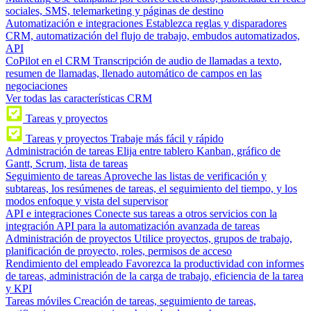
sociales, SMS, telemarketing y páginas de destino
Automatización e integraciones
Establezca reglas y disparadores
CRM, automatización del flujo de trabajo, embudos automatizados,
API
CoPilot en el CRM
Transcripción de audio de llamadas a texto,
resumen de llamadas, llenado automático de campos en las
negociaciones
Ver todas las características CRM
Tareas y proyectos
Tareas y proyectos
Trabaje más fácil y rápido
Administración de tareas
Elija entre tablero Kanban, gráfico de
Gantt, Scrum, lista de tareas
Seguimiento de tareas
Aproveche las listas de verificación y
subtareas, los resúmenes de tareas, el seguimiento del tiempo, y los
modos enfoque y vista del supervisor
API e integraciones
Conecte sus tareas a otros servicios con la
integración API para la automatización avanzada de tareas
Administración de proyectos
Utilice proyectos, grupos de trabajo,
planificación de proyecto, roles, permisos de acceso
Rendimiento del empleado
Favorezca la productividad con informes
de tareas, administración de la carga de trabajo, eficiencia de la tarea
y KPI
Tareas móviles
Creación de tareas, seguimiento de tareas,