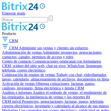
Empezar gratis
Producto
CRM
CRM
Administre sus ventas y clientes sin esfuerzo
Administración de ventas
Administre prospectos, negociaciones,
contactos, canales, permisos de acceso y roles
Centro de contacto
Comunicaciones omnicanal con formularios
CRM, widget del sitio web, chat en vivo, WhatsApp, Instagram,
telefonía, correo electrónico
Colaboración de equipo de ventas
Trabaje con chat, videollamadas,
tareas, calendario, almacenamiento de archivos, documentos en línea
Activación de ventas
Obtenga cotizaciones, facturas, pagos,
catálogo, inventario, firma electrónica y tienda CRM
Análisis e informes
Analice el embudo de ventas, el rendimiento de
los empleados, la inteligencia de ventas y los reportes BI
CRM móvil
Prospectos, negociaciones, facturas, pagos, telefonía,
correos electrónicos, inventario y calendario al alcance de sus manos
Marketing
Use campañas por correo electrónico, publicidad en redes