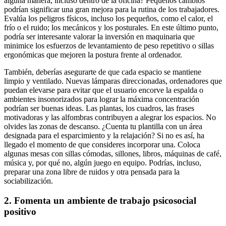
alguna manera, incluso dentro de la oficina? Pequeños cambios
podrían significar una gran mejora para la rutina de los trabajadores.
Evalúa los peligros físicos, incluso los pequeños, como el calor, el
frío o el ruido; los mecánicos y los posturales. En este último punto,
podría ser interesante valorar la inversión en maquinaria que
minimice los esfuerzos de levantamiento de peso repetitivo o sillas
ergonómicas que mejoren la postura frente al ordenador.
También, deberías asegurarte de que cada espacio se mantiene
limpio y ventilado. Nuevas lámparas direccionadas, ordenadores que
puedan elevarse para evitar que el usuario encorve la espalda o
ambientes insonorizados para lograr la máxima concentración
podrían ser buenas ideas. Las plantas, los cuadros, las frases
motivadoras y las alfombras contribuyen a alegrar los espacios. No
olvides las zonas de descanso. ¿Cuenta tu plantilla con un área
designada para el esparcimiento y la relajación? Si no es así, ha
llegado el momento de que consideres incorporar una. Coloca
algunas mesas con sillas cómodas, sillones, libros, máquinas de café,
música y, por qué no, algún juego en equipo. Podrías, incluso,
preparar una zona libre de ruidos y otra pensada para la
sociabilización.
2. Fomenta un ambiente de trabajo psicosocial
positivo