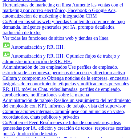
Herramientas de marketing en línea
Aumente las ventas con el
marketing por correo electrónico, Facebook o Google Ads,
automatización de marketing e integración CRM
CoPilot en los sitios web y tiendas
Contenido convincente bajo
demanda, imágenes generadas por IA, prompts detallados,
traducción de textos
Ver todas las funciones de sitios web y tiendas en línea
Automatización y RR. HH.
Automatización y RR. HH.
Optimice flujos de trabajo y
administre información de RR. HH.
Administración de los empleados
Use perfiles de empleado,
estructura de la empresa, permisos de acceso y directorio activo
Cultura y compromiso
Obtenga noticias de la empresa, encuestas,
insignias de reconocimiento, etiquetas y notificaciones personales
RR. HH. móviles
Chat, videollamadas, perfiles de empleado,
aprobaciones, notificaciones sobre la marcha
Administración de trabajo
Realice un seguimiento del rendimiento
del empleado con KPI, informes de trabajo, vista del supervisor
Comunicaciones internas
Comuníquese con anuncios en video,
recordatorios, chats públicos y privados
CoPilot en el Feed
Resúmenes de hilos de comentarios, ideas
generadas por IA, edición y creación de textos, respuestas escritas
por IA, traducción de textos