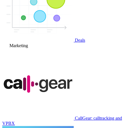
Deals
Marketing
CallGear: calltracking and
VPBX