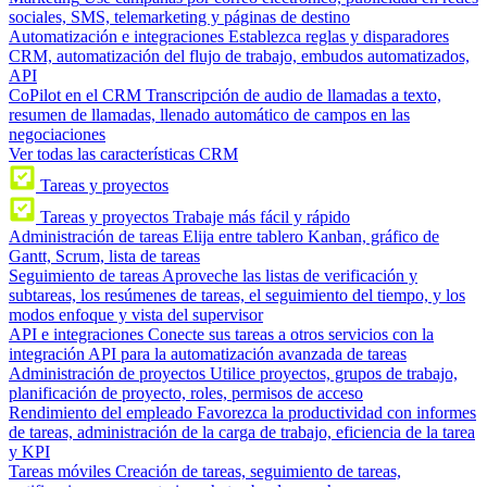
sociales, SMS, telemarketing y páginas de destino
Automatización e integraciones
Establezca reglas y disparadores
CRM, automatización del flujo de trabajo, embudos automatizados,
API
CoPilot en el CRM
Transcripción de audio de llamadas a texto,
resumen de llamadas, llenado automático de campos en las
negociaciones
Ver todas las características CRM
Tareas y proyectos
Tareas y proyectos
Trabaje más fácil y rápido
Administración de tareas
Elija entre tablero Kanban, gráfico de
Gantt, Scrum, lista de tareas
Seguimiento de tareas
Aproveche las listas de verificación y
subtareas, los resúmenes de tareas, el seguimiento del tiempo, y los
modos enfoque y vista del supervisor
API e integraciones
Conecte sus tareas a otros servicios con la
integración API para la automatización avanzada de tareas
Administración de proyectos
Utilice proyectos, grupos de trabajo,
planificación de proyecto, roles, permisos de acceso
Rendimiento del empleado
Favorezca la productividad con informes
de tareas, administración de la carga de trabajo, eficiencia de la tarea
y KPI
Tareas móviles
Creación de tareas, seguimiento de tareas,