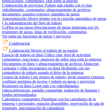
notificaciones, comentarios, chat sobre la marcha
Colaboración de proyectos
Trabaje más rápido con el chat,
videollamadas, comentarios, almacenamiento de archivos,
documentos, usuarios externos, plantillas de tareas
Automatización
Ahorre tiempo con la creación automática de tareas
y la automatización del flujo de trabajo
CoPilot en las tareas
Descripciones de tareas generadas por IA,
resúmenes de tareas, listas de verificación, comentarios
Ver todas las funciones de tareas y proyectos
Colaboración
Colaboración
Mejore el trabajo de su equipo
Espacio de trabajo en línea
Utilice chat, feed de actividad,
comentarios, reacciones, anuncios de video para toda la empresa
Documentos en línea y almacenamiento de archivos
Almacene,
comparta y edite documentos en línea fácilmente con sus
compañeros de trabajo usando el drive de la empresa
Grupos de trabajo
Cree grupos de trabajo, invite usuarios externos,
configure permisos de acceso y trabaje en tareas y proyectos
Reuniones en línea
Logre más con videollamadas,
videoconferencias, pantalla compartida, grabación de llamada y
fondos personalizados
Calendarios compartidos
Planifique con los calendarios de la
empresa y personales, espacios disponibles, reservación de sala de
reuniones, sincronización de calendarios