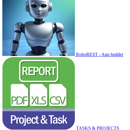
RoboREST - App builder
TASKS & PROJECTS