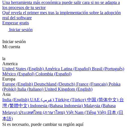
Una herramienta más económica puede salir cara si no se adapta a
los procesos de tu sector
Qué revela el primer mes tras la implementación sobre la adopción
real del software
Empezar gratis
Iniciar sesión
Iniciar sesión
Mi cuenta
la
America
United States (English)
América Latina (Español)
Brasil (Português)
México (Español)
Colombia (Español)
Europa
Europe (English)
Deutschland (Deutsch)
France (Français)
Polska
(Polski)
Italia (Italiano)
United Kingdom (English)
Asia
India (English)
UAE (عربي)
Türkiye (Türkçe)
中国 (简体中文)
台
灣 (繁體中文)
Indonesia (Bahasa Indonesia)
Malaysia (Bahasa
Melayu)
ประเทศไทย (ภาษาไทย)
Việt Nam (Tiếng Việt)
日本 (日
本語)
Si es necesario, puede cambiar su región aquí