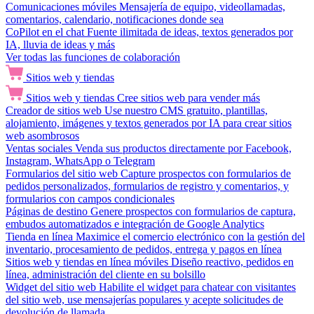
Comunicaciones móviles
Mensajería de equipo, videollamadas,
comentarios, calendario, notificaciones donde sea
CoPilot en el chat
Fuente ilimitada de ideas, textos generados por
IA, lluvia de ideas y más
Ver todas las funciones de colaboración
Sitios web y tiendas
Sitios web y tiendas
Cree sitios web para vender más
Creador de sitios web
Use nuestro CMS gratuito, plantillas,
alojamiento, imágenes y textos generados por IA para crear sitios
web asombrosos
Ventas sociales
Venda sus productos directamente por Facebook,
Instagram, WhatsApp o Telegram
Formularios del sitio web
Capture prospectos con formularios de
pedidos personalizados, formularios de registro y comentarios, y
formularios con campos condicionales
Páginas de destino
Genere prospectos con formularios de captura,
embudos automatizados e integración de Google Analytics
Tienda en línea
Maximice el comercio electrónico con la gestión del
inventario, procesamiento de pedidos, entrega y pagos en línea
Sitios web y tiendas en línea móviles
Diseño reactivo, pedidos en
línea, administración del cliente en su bolsillo
Widget del sitio web
Habilite el widget para chatear con visitantes
del sitio web, use mensajerías populares y acepte solicitudes de
devolución de llamada