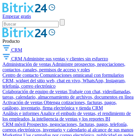
Empezar gratis
Producto
CRM
CRM
Administre sus ventas y clientes sin esfuerzo
Administración de ventas
Administre prospectos, negociaciones,
contactos, canales, permisos de acceso y roles
Centro de contacto
Comunicaciones omnicanal con formularios
CRM, widget del sitio web, chat en vivo, WhatsApp, Instagram,
telefonía, correo electrónico
Colaboración de equipo de ventas
Trabaje con chat, videollamadas,
tareas, calendario, almacenamiento de archivos, documentos en línea
Activación de ventas
Obtenga cotizaciones, facturas, pagos,
catálogo, inventario, firma electrónica y tienda CRM
Análisis e informes
Analice el embudo de ventas, el rendimiento de
los empleados, la inteligencia de ventas y los reportes BI
CRM móvil
Prospectos, negociaciones, facturas, pagos, telefonía,
correos electrónicos, inventario y calendario al alcance de sus manos
Marketing
Use campañas por correo electrónico, publicidad en redes