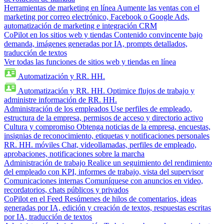
Herramientas de marketing en línea
Aumente las ventas con el
marketing por correo electrónico, Facebook o Google Ads,
automatización de marketing e integración CRM
CoPilot en los sitios web y tiendas
Contenido convincente bajo
demanda, imágenes generadas por IA, prompts detallados,
traducción de textos
Ver todas las funciones de sitios web y tiendas en línea
Automatización y RR. HH.
Automatización y RR. HH.
Optimice flujos de trabajo y
administre información de RR. HH.
Administración de los empleados
Use perfiles de empleado,
estructura de la empresa, permisos de acceso y directorio activo
Cultura y compromiso
Obtenga noticias de la empresa, encuestas,
insignias de reconocimiento, etiquetas y notificaciones personales
RR. HH. móviles
Chat, videollamadas, perfiles de empleado,
aprobaciones, notificaciones sobre la marcha
Administración de trabajo
Realice un seguimiento del rendimiento
del empleado con KPI, informes de trabajo, vista del supervisor
Comunicaciones internas
Comuníquese con anuncios en video,
recordatorios, chats públicos y privados
CoPilot en el Feed
Resúmenes de hilos de comentarios, ideas
generadas por IA, edición y creación de textos, respuestas escritas
por IA, traducción de textos