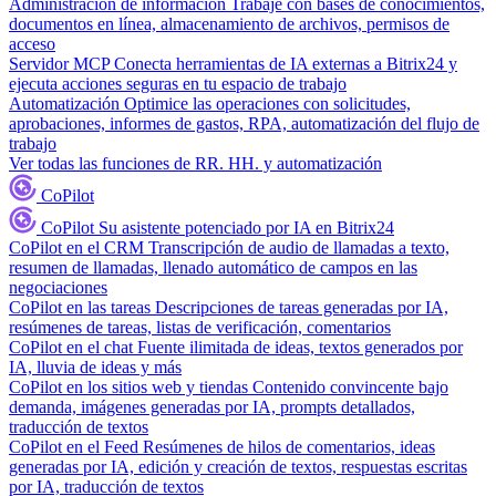
Administración de información
Trabaje con bases de conocimientos,
documentos en línea, almacenamiento de archivos, permisos de
acceso
Servidor MCP
Conecta herramientas de IA externas a Bitrix24 y
ejecuta acciones seguras en tu espacio de trabajo
Automatización
Optimice las operaciones con solicitudes,
aprobaciones, informes de gastos, RPA, automatización del flujo de
trabajo
Ver todas las funciones de RR. HH. y automatización
CoPilot
CoPilot
Su asistente potenciado por IA en Bitrix24
CoPilot en el CRM
Transcripción de audio de llamadas a texto,
resumen de llamadas, llenado automático de campos en las
negociaciones
CoPilot en las tareas
Descripciones de tareas generadas por IA,
resúmenes de tareas, listas de verificación, comentarios
CoPilot en el chat
Fuente ilimitada de ideas, textos generados por
IA, lluvia de ideas y más
CoPilot en los sitios web y tiendas
Contenido convincente bajo
demanda, imágenes generadas por IA, prompts detallados,
traducción de textos
CoPilot en el Feed
Resúmenes de hilos de comentarios, ideas
generadas por IA, edición y creación de textos, respuestas escritas
por IA, traducción de textos