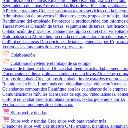
Administración de tareas
Elija entre tablero Kanban, gráfico de Gantt,
Seguimiento de tareas
Aproveche las listas de verificación y subtareas
API e integraciones
Conecte sus tareas a otros servicios con la integ
Administración de proyectos
Utilice proyectos, grupos de trabajo, pla
Rendimiento del empleado
Favorezca la productividad con informes de 
Tareas móviles
Creación de tareas, seguimiento de tareas, notificacio
Colaboración de proyectos
Trabaje más rápido con el chat, videollam
Automatización
Ahorre tiempo con la creación automática de tareas y 
CoPilot en las tareas
Descripciones de tareas generadas por IA, resúmen
Ver todas las funciones de tareas y proyectos
Colaboración
Colaboración
Mejore el trabajo de su equipo
Espacio de trabajo en línea
Utilice chat, feed de actividad, comentari
Documentos en línea y almacenamiento de archivos
Almacene, compar
Grupos de trabajo
Cree grupos de trabajo, invite usuarios externos, c
Reuniones en línea
Logre más con videollamadas, videoconferencias, 
Calendarios compartidos
Planifique con los calendarios de la empresa
Comunicaciones móviles
Mensajería de equipo, videollamadas, coment
CoPilot en el chat
Fuente ilimitada de ideas, textos generados por IA, 
Ver todas las funciones de colaboración
Sitios web y tiendas
Sitios web y tiendas
Cree sitios web para vender más
Creador de sitios web
Use nuestro CMS gratuito, plantillas, alojamie