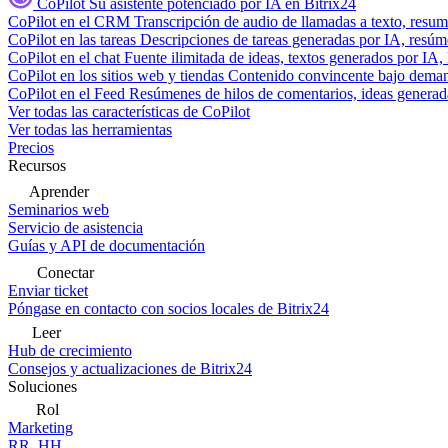
CoPilot
Su asistente potenciado por IA en Bitrix24
CoPilot en el CRM
Transcripción de audio de llamadas a texto, resu
CoPilot en las tareas
Descripciones de tareas generadas por IA, resúmen
CoPilot en el chat
Fuente ilimitada de ideas, textos generados por IA, 
CoPilot en los sitios web y tiendas
Contenido convincente bajo demand
CoPilot en el Feed
Resúmenes de hilos de comentarios, ideas generadas
Ver todas las características de CoPilot
Ver todas las herramientas
Precios
Recursos
Aprender
Seminarios web
Servicio de asistencia
Guías y API de documentación
Conectar
Enviar ticket
Póngase en contacto con socios locales de Bitrix24
Leer
Hub de crecimiento
Consejos y actualizaciones de Bitrix24
Soluciones
Rol
Marketing
RR. HH.