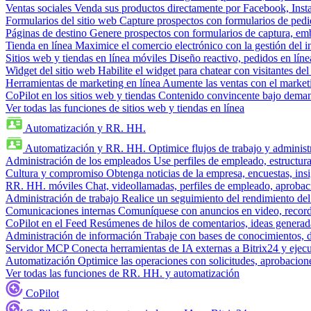
Ventas sociales
Venda sus productos directamente por Facebook, In
Formularios del sitio web
Capture prospectos con formularios de pedi
Páginas de destino
Genere prospectos con formularios de captura, em
Tienda en línea
Maximice el comercio electrónico con la gestión del i
Sitios web y tiendas en línea móviles
Diseño reactivo, pedidos en línea
Widget del sitio web
Habilite el widget para chatear con visitantes de
Herramientas de marketing en línea
Aumente las ventas con el market
CoPilot en los sitios web y tiendas
Contenido convincente bajo demand
Ver todas las funciones de sitios web y tiendas en línea
Automatización y RR. HH.
Automatización y RR. HH.
Optimice flujos de trabajo y admini
Administración de los empleados
Use perfiles de empleado, estructura
Cultura y compromiso
Obtenga noticias de la empresa, encuestas, insi
RR. HH. móviles
Chat, videollamadas, perfiles de empleado, aprobac
Administración de trabajo
Realice un seguimiento del rendimiento del
Comunicaciones internas
Comuníquese con anuncios en video, recorda
CoPilot en el Feed
Resúmenes de hilos de comentarios, ideas generadas
Administración de información
Trabaje con bases de conocimientos, 
Servidor MCP
Conecta herramientas de IA externas a Bitrix24 y ejecu
Automatización
Optimice las operaciones con solicitudes, aprobacione
Ver todas las funciones de RR. HH. y automatización
CoPilot