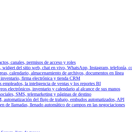
ctos, canales, permisos de acceso y roles
dget del sitio web, chat en vivo, WhatsApp, Instagram, telefonía, co
areas, calendario, almacenamiento de archivos, documentos en línea
 inventario, firma electrónica y tienda CRM
 empleados, la inteligencia de ventas y los reportes BI
reos electrónicos, inventario y calendario al alcance de sus manos
sociales, SMS, telemarketing y páginas de destino
, automatización del flujo de trabajo, embudos automatizados, API
men de llamadas, llenado automático de campos en las negociaciones