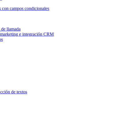
os con campos condicionales
n de llamada
e marketing e integración CRM
os
ucción de textos