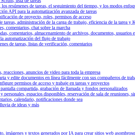
 Scrum, lista de tareas
, los resúmenes de tareas, el seguimiento del tiempo, y los modos enfoq
ración API para la automatización avanzada de tareas
nificación de proyecto, roles, permisos de acceso
tareas, administración de la carga de trabajo, eficiencia de la tarea y 
nes, comentarios, chat sobre la marcha
adas, comentarios, almacenamiento de archivos, documentos, usuarios ext
la automatización del flujo de trabajo
es de tareas, listas de verificación, comentarios
os, reacciones, anuncios de video para toda la empresa
ta y edite documentos en línea fácilmente con sus compañeros de traba
onfigure permisos de acceso y trabaje en tareas y proyectos
pantalla compartida, grabación de llamada y fondos personalizados
 y personales, espacios disponibles, reservación de sala de reuniones, s
arios, calendario, notificaciones donde sea
lluvia de ideas y más
nto, imágenes y textos generados por IA para crear sitios web asombros