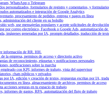
stagram, WhatsApp o Telegram
dos personalizados, formularios de registro y comentarios, y formulari
budos automatizados e integración de Google Analytics
nventario, procesamiento de pedidos, entrega y pagos en línea
, administración del cliente en su bolsillo
l sitio web, use mensajerías populares y acepte solicitudes de devolució
ing por correo electrónico, Facebook o Google Ads, automatización d
a, imágenes generadas por IA, prompts detallados, traducción de text
stre información de RR. HH.
 de la empresa, permisos de acceso y directorio activo
gnias de reconocimiento, etiquetas y notificaciones personales
iones, notificaciones sobre la marcha
 empleado con KPI, informes de trabajo, vista del supervisor
torios, chats públicos y privados
 por IA, edición y creación de textos, respuestas escritas por IA, trad
documentos en línea, almacenamiento de archivos, permisos de acceso
ta acciones seguras en tu espacio de trabajo
s, informes de gastos, RPA, automatización del flujo de trabajo