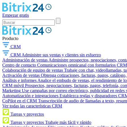
Empezar gratis
Producto
CRM
CRM
Administre sus ventas y clientes sin esfuerzo
Administración de ventas
Administre prospectos, negociaciones, conta
Centro de contacto
Comunicaciones omnicanal con formularios CRM, wi
Colaboración de equipo de ventas
Trabaje con chat, videollamadas, t
Activación de ventas
Obtenga cotizaciones, facturas, pagos, catálogo,
Análisis e informes
Analice el embudo de ventas, el rendimiento de los
CRM móvil
Prospectos, negociaciones, facturas, pagos, telefonía, cor
Marketing
Use campañas por correo electrónico, publicidad en redes 
Automatización e integraciones
Establezca reglas y disparadores CRM
CoPilot en el CRM
Transcripción de audio de llamadas a texto, resu
Ver todas las características CRM
Tareas y proyectos
Tareas y proyectos
Trabaje más fácil y rápido