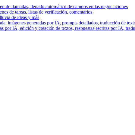
men de llamadas, llenado automático de campos en las negociaciones
es de tareas, listas de verificación, comentarios
lluvia de ideas y más
a, imágenes generadas por IA, prompts detallados, traducción de text
 por IA, edición y creación de textos, respuestas escritas por IA, trad