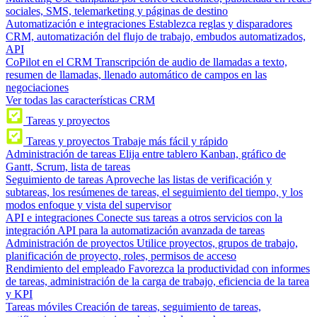
sociales, SMS, telemarketing y páginas de destino
Automatización e integraciones
Establezca reglas y disparadores
CRM, automatización del flujo de trabajo, embudos automatizados,
API
CoPilot en el CRM
Transcripción de audio de llamadas a texto,
resumen de llamadas, llenado automático de campos en las
negociaciones
Ver todas las características CRM
Tareas y proyectos
Tareas y proyectos
Trabaje más fácil y rápido
Administración de tareas
Elija entre tablero Kanban, gráfico de
Gantt, Scrum, lista de tareas
Seguimiento de tareas
Aproveche las listas de verificación y
subtareas, los resúmenes de tareas, el seguimiento del tiempo, y los
modos enfoque y vista del supervisor
API e integraciones
Conecte sus tareas a otros servicios con la
integración API para la automatización avanzada de tareas
Administración de proyectos
Utilice proyectos, grupos de trabajo,
planificación de proyecto, roles, permisos de acceso
Rendimiento del empleado
Favorezca la productividad con informes
de tareas, administración de la carga de trabajo, eficiencia de la tarea
y KPI
Tareas móviles
Creación de tareas, seguimiento de tareas,