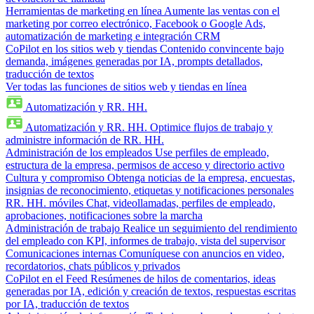
Herramientas de marketing en línea
Aumente las ventas con el
marketing por correo electrónico, Facebook o Google Ads,
automatización de marketing e integración CRM
CoPilot en los sitios web y tiendas
Contenido convincente bajo
demanda, imágenes generadas por IA, prompts detallados,
traducción de textos
Ver todas las funciones de sitios web y tiendas en línea
Automatización y RR. HH.
Automatización y RR. HH.
Optimice flujos de trabajo y
administre información de RR. HH.
Administración de los empleados
Use perfiles de empleado,
estructura de la empresa, permisos de acceso y directorio activo
Cultura y compromiso
Obtenga noticias de la empresa, encuestas,
insignias de reconocimiento, etiquetas y notificaciones personales
RR. HH. móviles
Chat, videollamadas, perfiles de empleado,
aprobaciones, notificaciones sobre la marcha
Administración de trabajo
Realice un seguimiento del rendimiento
del empleado con KPI, informes de trabajo, vista del supervisor
Comunicaciones internas
Comuníquese con anuncios en video,
recordatorios, chats públicos y privados
CoPilot en el Feed
Resúmenes de hilos de comentarios, ideas
generadas por IA, edición y creación de textos, respuestas escritas
por IA, traducción de textos