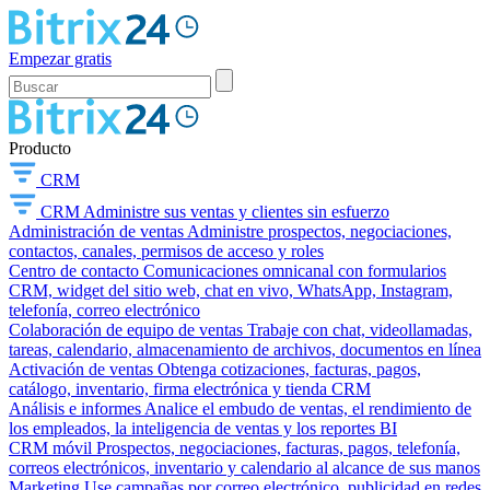
Empezar gratis
Producto
CRM
CRM
Administre sus ventas y clientes sin esfuerzo
Administración de ventas
Administre prospectos, negociaciones,
contactos, canales, permisos de acceso y roles
Centro de contacto
Comunicaciones omnicanal con formularios
CRM, widget del sitio web, chat en vivo, WhatsApp, Instagram,
telefonía, correo electrónico
Colaboración de equipo de ventas
Trabaje con chat, videollamadas,
tareas, calendario, almacenamiento de archivos, documentos en línea
Activación de ventas
Obtenga cotizaciones, facturas, pagos,
catálogo, inventario, firma electrónica y tienda CRM
Análisis e informes
Analice el embudo de ventas, el rendimiento de
los empleados, la inteligencia de ventas y los reportes BI
CRM móvil
Prospectos, negociaciones, facturas, pagos, telefonía,
correos electrónicos, inventario y calendario al alcance de sus manos
Marketing
Use campañas por correo electrónico, publicidad en redes