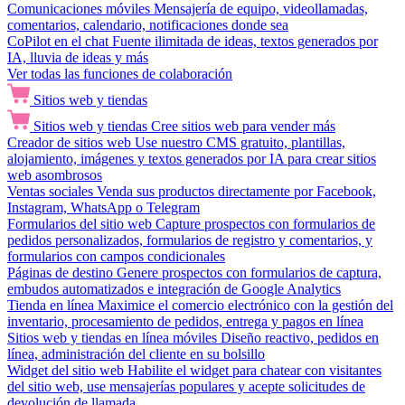
Comunicaciones móviles
Mensajería de equipo, videollamadas,
comentarios, calendario, notificaciones donde sea
CoPilot en el chat
Fuente ilimitada de ideas, textos generados por
IA, lluvia de ideas y más
Ver todas las funciones de colaboración
Sitios web y tiendas
Sitios web y tiendas
Cree sitios web para vender más
Creador de sitios web
Use nuestro CMS gratuito, plantillas,
alojamiento, imágenes y textos generados por IA para crear sitios
web asombrosos
Ventas sociales
Venda sus productos directamente por Facebook,
Instagram, WhatsApp o Telegram
Formularios del sitio web
Capture prospectos con formularios de
pedidos personalizados, formularios de registro y comentarios, y
formularios con campos condicionales
Páginas de destino
Genere prospectos con formularios de captura,
embudos automatizados e integración de Google Analytics
Tienda en línea
Maximice el comercio electrónico con la gestión del
inventario, procesamiento de pedidos, entrega y pagos en línea
Sitios web y tiendas en línea móviles
Diseño reactivo, pedidos en
línea, administración del cliente en su bolsillo
Widget del sitio web
Habilite el widget para chatear con visitantes
del sitio web, use mensajerías populares y acepte solicitudes de
devolución de llamada