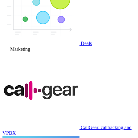
Deals
Marketing
CallGear: calltracking and
VPBX