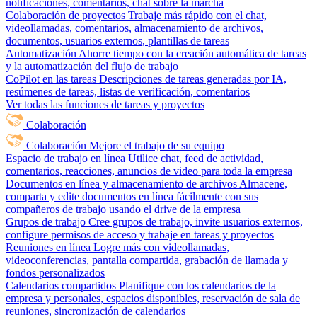
notificaciones, comentarios, chat sobre la marcha
Colaboración de proyectos
Trabaje más rápido con el chat,
videollamadas, comentarios, almacenamiento de archivos,
documentos, usuarios externos, plantillas de tareas
Automatización
Ahorre tiempo con la creación automática de tareas
y la automatización del flujo de trabajo
CoPilot en las tareas
Descripciones de tareas generadas por IA,
resúmenes de tareas, listas de verificación, comentarios
Ver todas las funciones de tareas y proyectos
Colaboración
Colaboración
Mejore el trabajo de su equipo
Espacio de trabajo en línea
Utilice chat, feed de actividad,
comentarios, reacciones, anuncios de video para toda la empresa
Documentos en línea y almacenamiento de archivos
Almacene,
comparta y edite documentos en línea fácilmente con sus
compañeros de trabajo usando el drive de la empresa
Grupos de trabajo
Cree grupos de trabajo, invite usuarios externos,
configure permisos de acceso y trabaje en tareas y proyectos
Reuniones en línea
Logre más con videollamadas,
videoconferencias, pantalla compartida, grabación de llamada y
fondos personalizados
Calendarios compartidos
Planifique con los calendarios de la
empresa y personales, espacios disponibles, reservación de sala de
reuniones, sincronización de calendarios