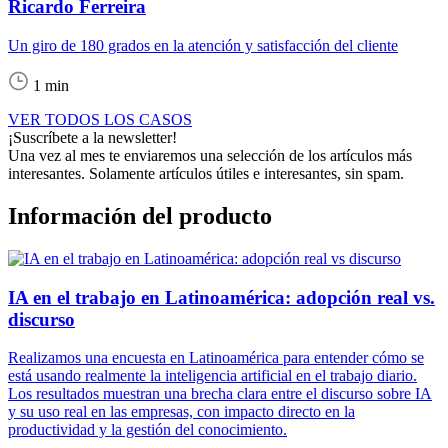
Ricardo Ferreira
Un giro de 180 grados en la atención y satisfacción del cliente
1 min
VER TODOS LOS CASOS
¡Suscríbete a la newsletter!
Una vez al mes te enviaremos una selección de los artículos más
interesantes. Solamente artículos útiles e interesantes, sin spam.
Información del producto
IA en el trabajo en Latinoamérica: adopción real vs.
discurso
Realizamos una encuesta en Latinoamérica para entender cómo se
está usando realmente la inteligencia artificial en el trabajo diario.
Los resultados muestran una brecha clara entre el discurso sobre IA
y su uso real en las empresas, con impacto directo en la
productividad y la gestión del conocimiento.