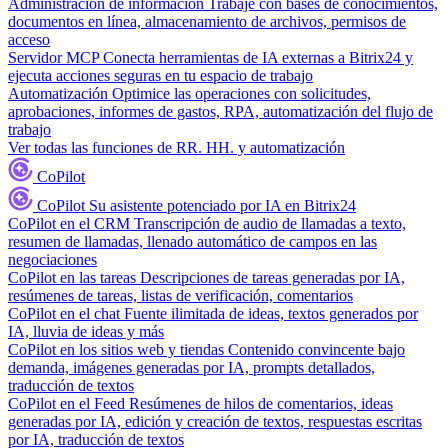
Administración de información
Trabaje con bases de conocimientos,
documentos en línea, almacenamiento de archivos, permisos de
acceso
Servidor MCP
Conecta herramientas de IA externas a Bitrix24 y
ejecuta acciones seguras en tu espacio de trabajo
Automatización
Optimice las operaciones con solicitudes,
aprobaciones, informes de gastos, RPA, automatización del flujo de
trabajo
Ver todas las funciones de RR. HH. y automatización
CoPilot
CoPilot
Su asistente potenciado por IA en Bitrix24
CoPilot en el CRM
Transcripción de audio de llamadas a texto,
resumen de llamadas, llenado automático de campos en las
negociaciones
CoPilot en las tareas
Descripciones de tareas generadas por IA,
resúmenes de tareas, listas de verificación, comentarios
CoPilot en el chat
Fuente ilimitada de ideas, textos generados por
IA, lluvia de ideas y más
CoPilot en los sitios web y tiendas
Contenido convincente bajo
demanda, imágenes generadas por IA, prompts detallados,
traducción de textos
CoPilot en el Feed
Resúmenes de hilos de comentarios, ideas
generadas por IA, edición y creación de textos, respuestas escritas
por IA, traducción de textos