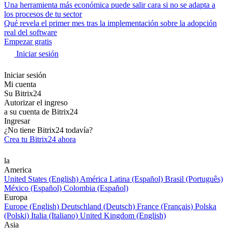
Una herramienta más económica puede salir cara si no se adapta a
los procesos de tu sector
Qué revela el primer mes tras la implementación sobre la adopción
real del software
Empezar gratis
Iniciar sesión
Iniciar sesión
Mi cuenta
Su Bitrix24
Autorizar el ingreso
a su cuenta de Bitrix24
Ingresar
¿No tiene Bitrix24 todavía?
Crea tu Bitrix24 ahora
la
America
United States (English)
América Latina (Español)
Brasil (Português)
México (Español)
Colombia (Español)
Europa
Europe (English)
Deutschland (Deutsch)
France (Français)
Polska
(Polski)
Italia (Italiano)
United Kingdom (English)
Asia