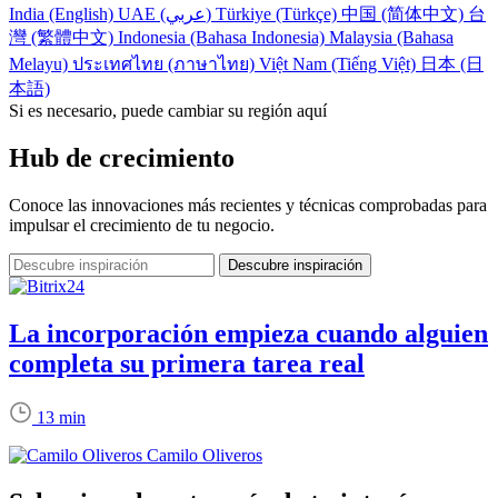
India (English)
UAE (عربي)
Türkiye (Türkçe)
中国 (简体中文)
台
灣 (繁體中文)
Indonesia (Bahasa Indonesia)
Malaysia (Bahasa
Melayu)
ประเทศไทย (ภาษาไทย)
Việt Nam (Tiếng Việt)
日本 (日
本語)
Si es necesario, puede cambiar su región aquí
Hub de crecimiento
Conoce las innovaciones más recientes y técnicas comprobadas para
impulsar el crecimiento de tu negocio.
La incorporación empieza cuando alguien
completa su primera tarea real
13 min
Camilo Oliveros