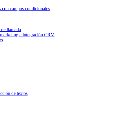
os con campos condicionales
n de llamada
e marketing e integración CRM
os
ucción de textos