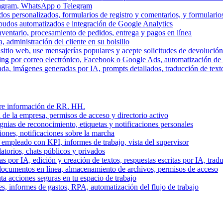
stagram, WhatsApp o Telegram
dos personalizados, formularios de registro y comentarios, y formulari
budos automatizados e integración de Google Analytics
nventario, procesamiento de pedidos, entrega y pagos en línea
, administración del cliente en su bolsillo
l sitio web, use mensajerías populares y acepte solicitudes de devolució
ing por correo electrónico, Facebook o Google Ads, automatización d
a, imágenes generadas por IA, prompts detallados, traducción de text
stre información de RR. HH.
 de la empresa, permisos de acceso y directorio activo
gnias de reconocimiento, etiquetas y notificaciones personales
iones, notificaciones sobre la marcha
 empleado con KPI, informes de trabajo, vista del supervisor
torios, chats públicos y privados
 por IA, edición y creación de textos, respuestas escritas por IA, trad
documentos en línea, almacenamiento de archivos, permisos de acceso
ta acciones seguras en tu espacio de trabajo
s, informes de gastos, RPA, automatización del flujo de trabajo