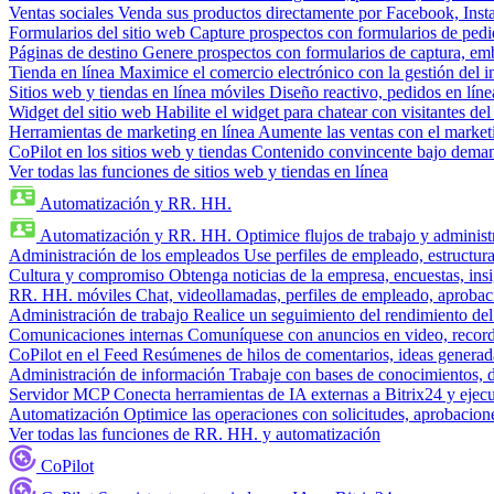
Ventas sociales
Venda sus productos directamente por Facebook, In
Formularios del sitio web
Capture prospectos con formularios de pedi
Páginas de destino
Genere prospectos con formularios de captura, em
Tienda en línea
Maximice el comercio electrónico con la gestión del i
Sitios web y tiendas en línea móviles
Diseño reactivo, pedidos en línea
Widget del sitio web
Habilite el widget para chatear con visitantes de
Herramientas de marketing en línea
Aumente las ventas con el market
CoPilot en los sitios web y tiendas
Contenido convincente bajo demand
Ver todas las funciones de sitios web y tiendas en línea
Automatización y RR. HH.
Automatización y RR. HH.
Optimice flujos de trabajo y admini
Administración de los empleados
Use perfiles de empleado, estructura
Cultura y compromiso
Obtenga noticias de la empresa, encuestas, insi
RR. HH. móviles
Chat, videollamadas, perfiles de empleado, aprobac
Administración de trabajo
Realice un seguimiento del rendimiento del
Comunicaciones internas
Comuníquese con anuncios en video, recorda
CoPilot en el Feed
Resúmenes de hilos de comentarios, ideas generadas
Administración de información
Trabaje con bases de conocimientos, 
Servidor MCP
Conecta herramientas de IA externas a Bitrix24 y ejecu
Automatización
Optimice las operaciones con solicitudes, aprobacione
Ver todas las funciones de RR. HH. y automatización
CoPilot