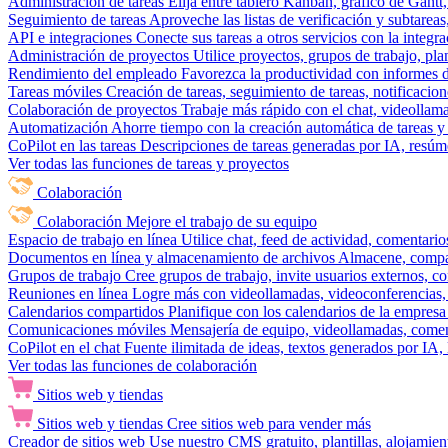
Administración de tareas
Elija entre tablero Kanban, gráfico de Gantt,
Seguimiento de tareas
Aproveche las listas de verificación y subtareas
API e integraciones
Conecte sus tareas a otros servicios con la integ
Administración de proyectos
Utilice proyectos, grupos de trabajo, pla
Rendimiento del empleado
Favorezca la productividad con informes de 
Tareas móviles
Creación de tareas, seguimiento de tareas, notificacio
Colaboración de proyectos
Trabaje más rápido con el chat, videollam
Automatización
Ahorre tiempo con la creación automática de tareas y 
CoPilot en las tareas
Descripciones de tareas generadas por IA, resúmen
Ver todas las funciones de tareas y proyectos
Colaboración
Colaboración
Mejore el trabajo de su equipo
Espacio de trabajo en línea
Utilice chat, feed de actividad, comentari
Documentos en línea y almacenamiento de archivos
Almacene, compar
Grupos de trabajo
Cree grupos de trabajo, invite usuarios externos, c
Reuniones en línea
Logre más con videollamadas, videoconferencias, 
Calendarios compartidos
Planifique con los calendarios de la empresa
Comunicaciones móviles
Mensajería de equipo, videollamadas, coment
CoPilot en el chat
Fuente ilimitada de ideas, textos generados por IA, 
Ver todas las funciones de colaboración
Sitios web y tiendas
Sitios web y tiendas
Cree sitios web para vender más
Creador de sitios web
Use nuestro CMS gratuito, plantillas, alojamie