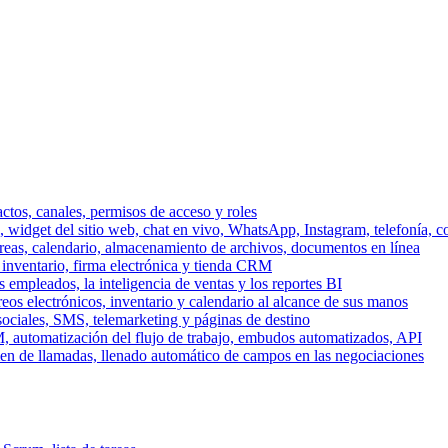
ctos, canales, permisos de acceso y roles
dget del sitio web, chat en vivo, WhatsApp, Instagram, telefonía, co
areas, calendario, almacenamiento de archivos, documentos en línea
 inventario, firma electrónica y tienda CRM
 empleados, la inteligencia de ventas y los reportes BI
reos electrónicos, inventario y calendario al alcance de sus manos
sociales, SMS, telemarketing y páginas de destino
, automatización del flujo de trabajo, embudos automatizados, API
men de llamadas, llenado automático de campos en las negociaciones