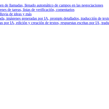
men de llamadas, llenado automático de campos en las negociaciones
es de tareas, listas de verificación, comentarios
lluvia de ideas y más
a, imágenes generadas por IA, prompts detallados, traducción de text
 por IA, edición y creación de textos, respuestas escritas por IA, trad