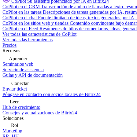
CoPilot
Su asistente potenciado por IA en Bitrix24
CoPilot en el CRM
Transcripción de audio de llamadas a texto, resu
CoPilot en las tareas
Descripciones de tareas generadas por IA, resúmen
CoPilot en el chat
Fuente ilimitada de ideas, textos generados por IA, 
CoPilot en los sitios web y tiendas
Contenido convincente bajo demand
CoPilot en el Feed
Resúmenes de hilos de comentarios, ideas generadas
Ver todas las características de CoPilot
Ver todas las herramientas
Precios
Recursos
Aprender
Seminarios web
Servicio de asistencia
Guías y API de documentación
Conectar
Enviar ticket
Póngase en contacto con socios locales de Bitrix24
Leer
Hub de crecimiento
Consejos y actualizaciones de Bitrix24
Soluciones
Rol
Marketing
RR. HH.