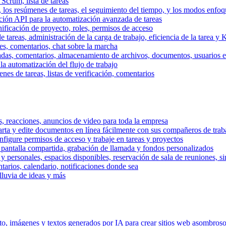
 Scrum, lista de tareas
, los resúmenes de tareas, el seguimiento del tiempo, y los modos enfoq
ración API para la automatización avanzada de tareas
nificación de proyecto, roles, permisos de acceso
tareas, administración de la carga de trabajo, eficiencia de la tarea y 
nes, comentarios, chat sobre la marcha
adas, comentarios, almacenamiento de archivos, documentos, usuarios ext
la automatización del flujo de trabajo
es de tareas, listas de verificación, comentarios
os, reacciones, anuncios de video para toda la empresa
ta y edite documentos en línea fácilmente con sus compañeros de traba
onfigure permisos de acceso y trabaje en tareas y proyectos
pantalla compartida, grabación de llamada y fondos personalizados
 y personales, espacios disponibles, reservación de sala de reuniones, s
arios, calendario, notificaciones donde sea
lluvia de ideas y más
nto, imágenes y textos generados por IA para crear sitios web asombros