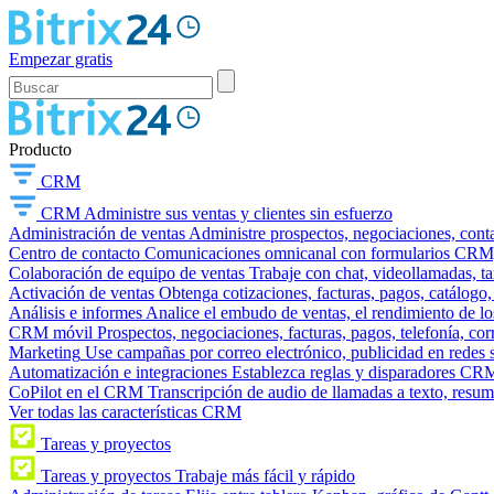
Empezar gratis
Producto
CRM
CRM
Administre sus ventas y clientes sin esfuerzo
Administración de ventas
Administre prospectos, negociaciones, conta
Centro de contacto
Comunicaciones omnicanal con formularios CRM, wi
Colaboración de equipo de ventas
Trabaje con chat, videollamadas, t
Activación de ventas
Obtenga cotizaciones, facturas, pagos, catálogo,
Análisis e informes
Analice el embudo de ventas, el rendimiento de los
CRM móvil
Prospectos, negociaciones, facturas, pagos, telefonía, cor
Marketing
Use campañas por correo electrónico, publicidad en redes 
Automatización e integraciones
Establezca reglas y disparadores CRM
CoPilot en el CRM
Transcripción de audio de llamadas a texto, resu
Ver todas las características CRM
Tareas y proyectos
Tareas y proyectos
Trabaje más fácil y rápido