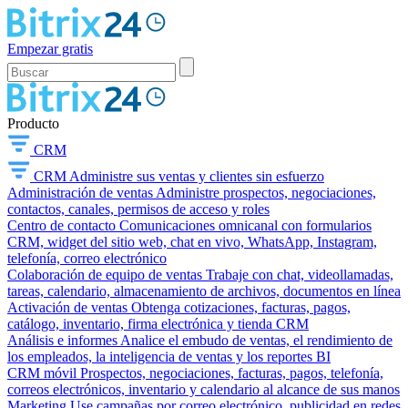
Empezar gratis
Producto
CRM
CRM
Administre sus ventas y clientes sin esfuerzo
Administración de ventas
Administre prospectos, negociaciones,
contactos, canales, permisos de acceso y roles
Centro de contacto
Comunicaciones omnicanal con formularios
CRM, widget del sitio web, chat en vivo, WhatsApp, Instagram,
telefonía, correo electrónico
Colaboración de equipo de ventas
Trabaje con chat, videollamadas,
tareas, calendario, almacenamiento de archivos, documentos en línea
Activación de ventas
Obtenga cotizaciones, facturas, pagos,
catálogo, inventario, firma electrónica y tienda CRM
Análisis e informes
Analice el embudo de ventas, el rendimiento de
los empleados, la inteligencia de ventas y los reportes BI
CRM móvil
Prospectos, negociaciones, facturas, pagos, telefonía,
correos electrónicos, inventario y calendario al alcance de sus manos
Marketing
Use campañas por correo electrónico, publicidad en redes