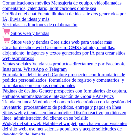
Comunicaciones móviles
Mensajería de equipo, videollamadas,
comentarios, calendario, notificaciones donde sea
CoPilot en el chat
Fuente ilimitada de ideas, textos generados por
IA, lluvia de ideas y más
Ver todas las funciones de colaboración
Sitios web y tiendas
Sitios web y tiendas
Cree sitios web para vender más
Creador de sitios web
Use nuestro CMS gratuito, plantillas,
alojamiento, imágenes y textos generados por IA para crear sitios
web asombrosos
Ventas sociales
Venda sus productos directamente por Facebook,
Instagram, WhatsApp o Telegram
Formularios del sitio web
Capture prospectos con formularios de
pedidos personalizados, formularios de registro y comentarios, y
formularios con campos condicionales
Páginas de destino
Genere prospectos con formularios de captura,
embudos automatizados e integración de Google Analytics
Tienda en línea
Maximice el comercio electrónico con la gestión del
inventario, procesamiento de pedidos, entrega y pagos en línea
Sitios web y tiendas en línea móviles
Diseño reactivo, pedidos en
línea, administración del cliente en su bolsillo
Widget del sitio web
Habilite el widget para chatear con visitantes
del sitio web, use mensajerías populares y acepte solicitudes de
devolución de llamada