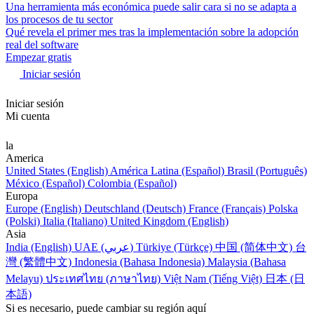
Una herramienta más económica puede salir cara si no se adapta a
los procesos de tu sector
Qué revela el primer mes tras la implementación sobre la adopción
real del software
Empezar gratis
Iniciar sesión
Iniciar sesión
Mi cuenta
la
America
United States (English)
América Latina (Español)
Brasil (Português)
México (Español)
Colombia (Español)
Europa
Europe (English)
Deutschland (Deutsch)
France (Français)
Polska
(Polski)
Italia (Italiano)
United Kingdom (English)
Asia
India (English)
UAE (عربي)
Türkiye (Türkçe)
中国 (简体中文)
台
灣 (繁體中文)
Indonesia (Bahasa Indonesia)
Malaysia (Bahasa
Melayu)
ประเทศไทย (ภาษาไทย)
Việt Nam (Tiếng Việt)
日本 (日
本語)
Si es necesario, puede cambiar su región aquí