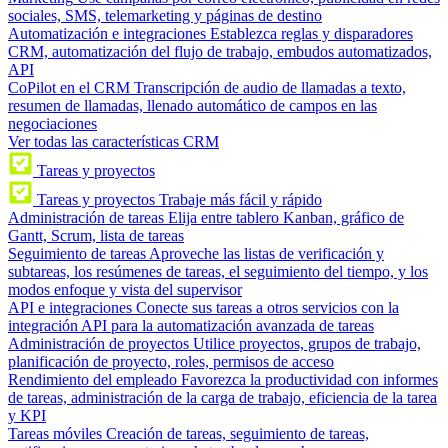
sociales, SMS, telemarketing y páginas de destino
Automatización e integraciones
Establezca reglas y disparadores
CRM, automatización del flujo de trabajo, embudos automatizados,
API
CoPilot en el CRM
Transcripción de audio de llamadas a texto,
resumen de llamadas, llenado automático de campos en las
negociaciones
Ver todas las características CRM
Tareas y proyectos
Tareas y proyectos
Trabaje más fácil y rápido
Administración de tareas
Elija entre tablero Kanban, gráfico de
Gantt, Scrum, lista de tareas
Seguimiento de tareas
Aproveche las listas de verificación y
subtareas, los resúmenes de tareas, el seguimiento del tiempo, y los
modos enfoque y vista del supervisor
API e integraciones
Conecte sus tareas a otros servicios con la
integración API para la automatización avanzada de tareas
Administración de proyectos
Utilice proyectos, grupos de trabajo,
planificación de proyecto, roles, permisos de acceso
Rendimiento del empleado
Favorezca la productividad con informes
de tareas, administración de la carga de trabajo, eficiencia de la tarea
y KPI
Tareas móviles
Creación de tareas, seguimiento de tareas,