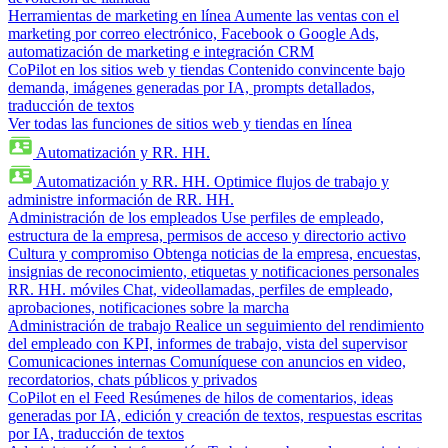
Herramientas de marketing en línea
Aumente las ventas con el
marketing por correo electrónico, Facebook o Google Ads,
automatización de marketing e integración CRM
CoPilot en los sitios web y tiendas
Contenido convincente bajo
demanda, imágenes generadas por IA, prompts detallados,
traducción de textos
Ver todas las funciones de sitios web y tiendas en línea
Automatización y RR. HH.
Automatización y RR. HH.
Optimice flujos de trabajo y
administre información de RR. HH.
Administración de los empleados
Use perfiles de empleado,
estructura de la empresa, permisos de acceso y directorio activo
Cultura y compromiso
Obtenga noticias de la empresa, encuestas,
insignias de reconocimiento, etiquetas y notificaciones personales
RR. HH. móviles
Chat, videollamadas, perfiles de empleado,
aprobaciones, notificaciones sobre la marcha
Administración de trabajo
Realice un seguimiento del rendimiento
del empleado con KPI, informes de trabajo, vista del supervisor
Comunicaciones internas
Comuníquese con anuncios en video,
recordatorios, chats públicos y privados
CoPilot en el Feed
Resúmenes de hilos de comentarios, ideas
generadas por IA, edición y creación de textos, respuestas escritas
por IA, traducción de textos