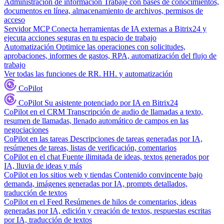
Administración de información
Trabaje con bases de conocimientos,
documentos en línea, almacenamiento de archivos, permisos de
acceso
Servidor MCP
Conecta herramientas de IA externas a Bitrix24 y
ejecuta acciones seguras en tu espacio de trabajo
Automatización
Optimice las operaciones con solicitudes,
aprobaciones, informes de gastos, RPA, automatización del flujo de
trabajo
Ver todas las funciones de RR. HH. y automatización
CoPilot
CoPilot
Su asistente potenciado por IA en Bitrix24
CoPilot en el CRM
Transcripción de audio de llamadas a texto,
resumen de llamadas, llenado automático de campos en las
negociaciones
CoPilot en las tareas
Descripciones de tareas generadas por IA,
resúmenes de tareas, listas de verificación, comentarios
CoPilot en el chat
Fuente ilimitada de ideas, textos generados por
IA, lluvia de ideas y más
CoPilot en los sitios web y tiendas
Contenido convincente bajo
demanda, imágenes generadas por IA, prompts detallados,
traducción de textos
CoPilot en el Feed
Resúmenes de hilos de comentarios, ideas
generadas por IA, edición y creación de textos, respuestas escritas
por IA, traducción de textos