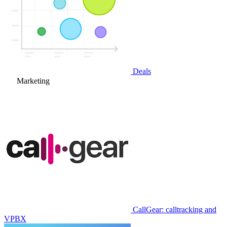
Deals
Marketing
CallGear: calltracking and
VPBX