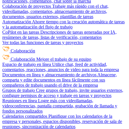
notificaciones, comentarios, chat sobre la marcha
Colaboración de proyectos
Trabaje más rápido con el chat,
videollamadas, comentarios, almacenamiento de archivos,
documentos, usuarios externos, plantillas de tareas
Automatización
Ahorre tiempo con la creación automática de tareas
y la automatización del flujo de trabajo
CoPilot en las tareas
Descripciones de tareas generadas por IA,
resúmenes de tareas, listas de verificación, comentarios
Ver todas las funciones de tareas y proyectos
Colaboración
Colaboración
Mejore el trabajo de su equipo
Espacio de trabajo en línea
Utilice chat, feed de actividad,
comentarios, reacciones, anuncios de video para toda la empresa
Documentos en línea y almacenamiento de archivos
Almacene,
comparta y edite documentos en línea fácilmente con sus
compañeros de trabajo usando el drive de la empresa
Grupos de trabajo
Cree grupos de trabajo, invite usuarios externos,
configure permisos de acceso y trabaje en tareas y proyectos
Reuniones en línea
Logre más con videollamadas,
videoconferencias, pantalla compartida, grabación de llamada y
fondos personalizados
Calendarios compartidos
Planifique con los calendarios de la
empresa y personales, espacios disponibles, reservación de sala de
reuniones, sincronización de calendarios